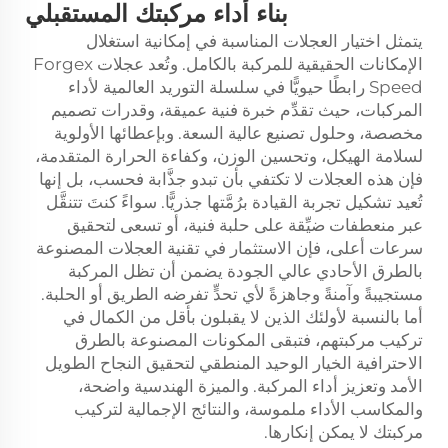
بناء أداء مركبتك المستقبلي
يتمثل اختيار العجلات المناسبة في إمكانية استغلال
الإمكانات الحقيقية للمركبة بالكامل. وتُعد عجلات Forgex
Speed رابطًا حيويًّا في سلسلة التوريد العالمية لأداء
المركبات، حيث تقدِّم خبرة فنية عميقة، وقدرات تصميم
مخصصة، وحلول تصنيع عالية السعة. وبإعطائها الأولوية
لسلامة الهيكل، وتحسين الوزن، وكفاءة الحرارة المتقدمة،
فإن هذه العجلات لا تكتفي بأن تبدو جذَّابة فحسب، بل إنها
تُعيد تشكيل تجربة القيادة برُمَّتها جذريًّا. سواءً كنتَ تتنقَّل
عبر منعطفات ضيِّقة على حلبة فنية، أو تسعى لتحقيق
سرعات أعلى، فإن الاستثمار في تقنية العجلات المصنوعة
بالطرق الأحادي عالي الجودة يضمن أن تظل المركبة
مستجيبةً وآمنةً وجاهزةً لأي تحدٍّ تفرضه الطريق أو الحلبة.
أما بالنسبة لأولئك الذين لا يقبلون بأقل من الكمال في
تركيب مركبتهم، فتبقى المكونات المصنوعة بالطرق
الاحترافية الخيار الوحيد المنطقي لتحقيق النجاح الطويل
الأمد وتعزيز أداء المركبة. والميزة الهندسية واضحة،
والمكاسب الأداء ملموسة، والنتائج الإجمالية لتركيب
مركبتك لا يمكن إنكارها.