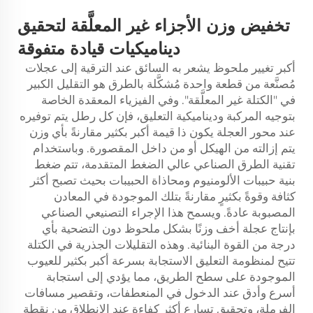
تخفيض وزن الأجزاء غير المعلَّقة لتحقيق
ديناميكيات قيادة متفوقة
أكبر تغيير ملحوظ يشعر به السائق عند الترقية إلى عجلات
مُصنَّعة من قطعة واحدة مُشكَّلة بالطرق هو التقليل الكبير
في "الكتلة غير المعلَّقة". وفي الفيزياء المعقدة الخاصة
بتوجيه المركبة وديناميكية التعليق، فإن كل رطل يتم توفيره
عند محور العجلة يكون ذا قيمة أكبر بكثير مقارنةً بأي وزن
يتم إزالته من الهيكل أو من داخل المقصورة. وباستخدام
تقنية الطرق الصناعي عالي الضغط المتقدمة، تتم ضغط
بنية حبيبات الألومنيوم ومحاذاة الحبيبات بحيث تصبح أكثر
كثافة وقوةً بكثيرٍ مقارنةً بتلك الموجودة في المعادن
المصبوبة عادةً. ويسمح هذا الإجراء التصنيعي الصناعي
بإنتاج عجلة أخف وزنًا بشكل ملحوظ دون التضحية بأي
درجة من القوة البنائية. وهذه التقليلات الجذرية في الكتلة
تتيح لمنظومة التعليق الاستجابة بسرعة أكبر بكثير للعيوب
الموجودة على سطح الطريق، مما يؤدي إلى استجابة
أسرع وأدق عند الدخول في المنعطفات، وتقصير مسافات
الفرملة، وتحقيق تسارع أكثر كفاءة عند الانطلاق من نقطة