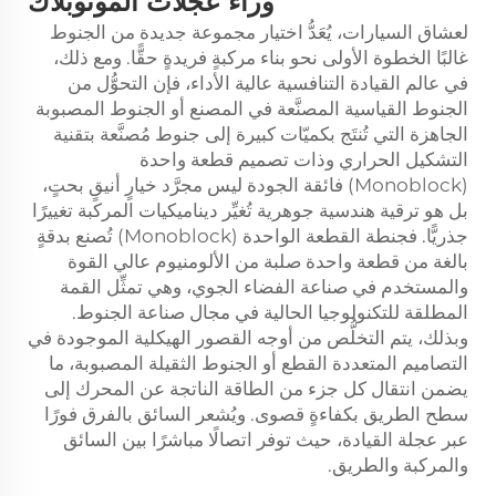
وراء عجلات المونوبلاك
لعشاق السيارات، يُعَدُّ اختيار مجموعة جديدة من الجنوط
غالبًا الخطوة الأولى نحو بناء مركبةٍ فريدةٍ حقًّا. ومع ذلك،
في عالم القيادة التنافسية عالية الأداء، فإن التحوُّل من
الجنوط القياسية المصنَّعة في المصنع أو الجنوط المصبوبة
الجاهزة التي تُنتَج بكميّات كبيرة إلى جنوط مُصنَّعة بتقنية
التشكيل الحراري وذات تصميم قطعة واحدة
(Monoblock) فائقة الجودة ليس مجرَّد خيارٍ أنيقٍ بحتٍ،
بل هو ترقية هندسية جوهرية تُغيِّر ديناميكيات المركبة تغييرًا
جذريًّا. فجنطة القطعة الواحدة (Monoblock) تُصنع بدقةٍ
بالغة من قطعة واحدة صلبة من الألومنيوم عالي القوة
والمستخدم في صناعة الفضاء الجوي، وهي تمثِّل القمة
المطلقة للتكنولوجيا الحالية في مجال صناعة الجنوط.
وبذلك، يتم التخلُّص من أوجه القصور الهيكلية الموجودة في
التصاميم المتعددة القطع أو الجنوط الثقيلة المصبوبة، ما
يضمن انتقال كل جزء من الطاقة الناتجة عن المحرك إلى
سطح الطريق بكفاءةٍ قصوى. ويُشعر السائق بالفرق فورًا
عبر عجلة القيادة، حيث توفر اتصالًا مباشرًا بين السائق
والمركبة والطريق.