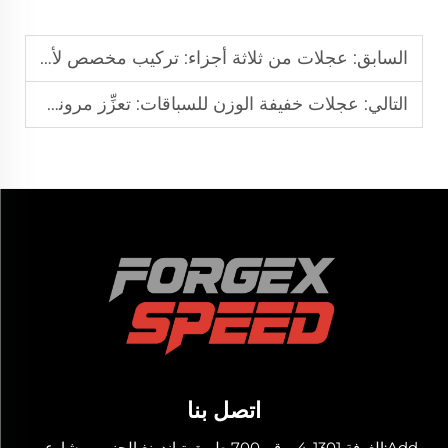
السابق:
عجلات من ثلاثة أجزاء: تركيب مخصص لأداءٍ استثنائي
التالي:
عجلات خفيفة الوزن للسباقات: تعزِّز مرونة المركبة على الحلبة
اتصل بنا
Add:الغرفة 1301-4، رقم 700 طريق تياندونغ الجنوبي، شارع