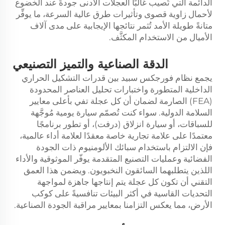
الدائمة التي تُصيب غالبًا العجلات الأدنى جودةً عند الخضوع
لأحمال زاوية قصوى وتأثيرات طرق عالية السرعة، ما يوفِّر
متانةً طويلة الأمد تُثمر نتائجها الإيجابية على مدى آلاف
الأميال من الاستخدام المكثَّف.
الدقة الصناعية والتميز التصنيعي
يجمع نظام فورجكس سبيد بين قدرات التشكيل الحراري
الداخلية المتطورة واختبارات تحليل العناصر المحدودة
(FEA) الصارمة لضمان أن كل عجلة تفي بأعلى معايير
السلامة الدولية. سواء كنت تُصمّم سيارة يومية مُوجَّهة
للسباقات، أو سيارة انزلاق (درفت)، أو تطور برنامجًا
معتمدًا على علامة تجارية خاصة معقدًا لعلامة أداء عالمية،
فإن الالتزام باستخدام سبائك الألومنيوم ذات الجودة
الفضائية وعمليات التصنيع المتقدمة يوفّر الموثوقية والأداء
اللذين يتطلبهما السائقون النخبويون. ويضمن هذا العمق
التقني أن تكون كل عجلة يتم إنتاجها جاهزة لمواجهة
التحديات القاسية في أكثر البيئات تنافسيةً على كوكب
الأرض، مما يعكس التزامنا بمعايير مراقبة الجودة الصناعية.