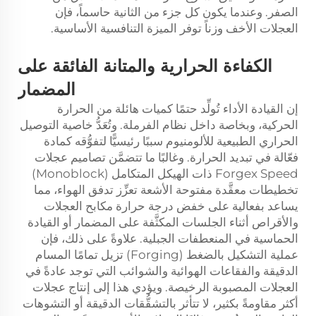
الصفر. وعندما يكون كل جزء من الثانية حاسماً، فإن
العجلات الأخف وزناً توفر الميزة التنافسية الأساسية.
الكفاءة الحرارية والمتانة الفائقة على
المضمار
إن القيادة الأداء تُولِّد حتمًا كميات هائلة من الحرارة
الحركية، وبخاصة داخل نظام الفرملة. وتُعَدُّ خاصية التوصيل
الحراري الطبيعية للألومنيوم سببًا رئيسيًّا لتفوُّقه كمادة
فعّالة في تبديد الحرارة. وغالبًا ما تتضمَّن تصاميم عجلات
Forgex Speed ذات الهيكل المتكامل (Monoblock)
تخطيطات معقَّدة مفتوحة الأشعة تعزِّز تدفق الهواء، مما
يساعد بفعالية على خفض درجة حرارة مكابح العجلات
والأقراص أثناء الجلسات المكثَّفة على المضمار أو القيادة
الحماسية في المنعطفات الجبلية. علاوةً على ذلك، فإن
عملية التشكيل بالضغط (Forging) تزيل تمامًا المسام
الدقيقة والفقاعات الهوائية والشوائب التي توجد عادةً في
العجلات المصبوبة الرخيصة. ويؤدي هذا إلى إنتاج عجلات
أكثر مقاومةً بكثير، لا تتأثر بالتشقُّقات الدقيقة أو التشوهات