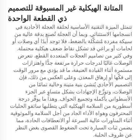
المتانة الهيكلية غير المسبوقة للتصميم
ذي القطعة الواحدة
تتمثل الميزة التقنية الأساسية لحلقة العجلة الأحادية في
انسجامها الاستثنائي. وبما أن العجلة تُصنع بدقة عالية من
سبيكة مفردة مُشكَّلة بالضغط، فلا توجد أبدًا أي وصلات أو
لحامات أو براغي قد تشكل نقاط ضعف هيكلية محتملة.
وفي كثير من تصاميم العجلات المتعددة القطع، تتعرض
الوصلات غالبًا لدرجات حرارة مرتفعة جدًّا واهتزازات
مستمرة أثناء القيادة العنيفة، ما قد يؤدي مع مرور الوقت
إلى فكّها أو إرهاق المعدن. وعلى العكس من ذلك، فإن
التصميم الأحادي يُنشئ بنية متينة وخالية تمامًا من
الوصلات، وتوزِّع الإجهادات بشكل متساوٍ عبر الجزء
الأسطواني بأكمله وتجميع الحواف. وهذا ما يوفِّر درجة
أسطورية من السلامة الهيكلية التي يتطلبها سائقو الحلبات
المحترفون وهواة الأداء الجاد من أجل السلامة والموثوقية
أثناء المناورات عالية السرعة أو الانعطافات الحادة، مما
يضمن ثبات السيارة تحت الضغوط القصوى بغض النظر
عن ظروف الحلبة.