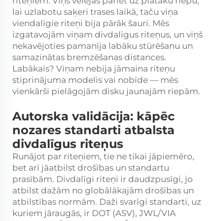
riteņiem. Viņš vēlējās pāriet uz platāku riepu,
lai uzlabotu saķeri trases laikā, taču viņa
viendalīgie riteņi bija pārāk šauri. Mēs
izgatavojām viņam divdalīgus riteņus, un viņš
nekavējoties pamanīja labāku stūrēšanu un
samazinātas bremzēšanas distances.
Labākais? Viņam nebija jāmaina riteņu
stiprinājuma modelis vai nobīde — mēs
vienkārši pielāgojām disku jaunajām riepām.
Autorska validācija: kāpēc
nozares standarti atbalsta
divdalīgus riteņus
Runājot par riteņiem, tie ne tikai jāpiemēro,
bet arī jāatbilst drošības un standartu
prasībām. Divdalīgi riteņi ir daudzpusīgi, jo
atbilst dažām no globālākajām drošības un
atbilstības normām. Daži svarīgi standarti, uz
kuriem jāraugās, ir DOT (ASV), JWL/VIA