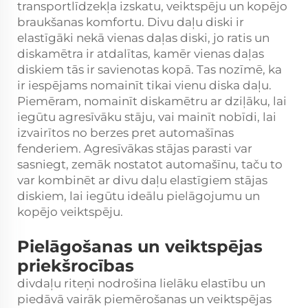
transportlīdzekļa izskatu, veiktspēju un kopējo
braukšanas komfortu. Divu daļu diski ir
elastīgāki nekā vienas daļas diski, jo ratis un
diskamētra ir atdalītas, kamēr vienas daļas
diskiem tās ir savienotas kopā. Tas nozīmē, ka
ir iespējams nomainīt tikai vienu diska daļu.
Piemēram, nomainīt diskamētru ar dziļāku, lai
iegūtu agresīvāku stāju, vai mainīt nobīdi, lai
izvairītos no berzes pret automašīnas
fenderiem. Agresīvākas stājas parasti var
sasniegt, zemāk nostatot automašīnu, taču to
var kombinēt ar divu daļu elastīgiem stājas
diskiem, lai iegūtu ideālu pielāgojumu un
kopējo veiktspēju.
Pielāgošanas un veiktspējas
priekšrocības
divdaļu riteņi nodrošina lielāku elastību un
piedāvā vairāk piemērošanas un veiktspējas