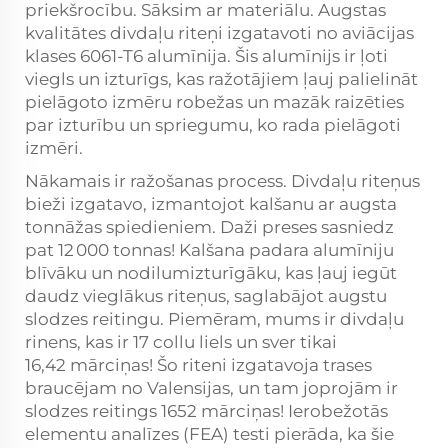
priekšrocību. Sāksim ar materiālu. Augstas
kvalitātes divdaļu riteņi izgatavoti no aviācijas
klases 6061-T6 alumīnija. Šis alumīnijs ir ļoti
viegls un izturīgs, kas ražotājiem ļauj palielināt
pielāgoto izmēru robežas un mazāk raizēties
par izturību un spriegumu, ko rada pielāgoti
izmēri.
Nākamais ir ražošanas process. Divdaļu riteņus
bieži izgatavo, izmantojot kalšanu ar augsta
tonnāžas spiedieniem. Daži preses sasniedz
pat 12 000 tonnas! Kalšana padara alumīniju
blīvāku un nodilumizturīgāku, kas ļauj iegūt
daudz vieglākus riteņus, saglabājot augstu
slodzes reitingu. Piemēram, mums ir divdaļu
rinens, kas ir 17 collu liels un sver tikai
16,42 mārciņas! Šo riteni izgatavoja trases
braucējam no Valensijas, un tam joprojām ir
slodzes reitings 1652 mārciņas! Ierobežotās
elementu analīzes (FEA) testi pierāda, ka šie