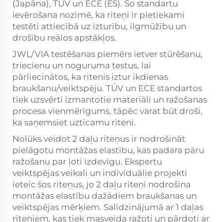
(Japāna), TÜV un ECE (ES). Šo standartu
ievērošana nozīmē, ka riteņi ir pietiekami
testēti attiecībā uz izturību, ilgmūžību un
drošību reālos apstākļos.
JWL/VIA testēšanas piemērs ietver stūrēšanu,
triecienu un noguruma testus, lai
pārliecinātos, ka ritenis iztur ikdienas
braukšanu/veiktspēju. TÜV un ECE standartos
tiek uzsvērti izmantotie materiāli un ražošanas
procesa vienmērīgums, tāpēc varat būt droši,
ka saņemsiet uzticamu riteni.
Nolūks veidot 2 daļu riteņus ir nodrošināt
pielāgotu montāžas elastību, kas padara pāru
ražošanu par ļoti izdevīgu. Ekspertu
veiktspējas veikali un individuālie projekti
ieteic šos riteņus, jo 2 daļu riteņi nodrošina
montāžas elastību dažādiem braukšanas un
veiktspējas mērķiem. Salīdzinājumā ar 1 daļas
riteņiem, kas tiek masveida ražoti un pārdoti ar