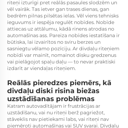
riteņi izturīgi pret reālās pasaules slodzēm un
vēl vairāk. Tas ietver gan trases dienas, gan
bedrēm pilnas pilsētas ielas. Vēl viens tehnisks
ieguvums ir iespēja regulēt nobīdes. Nobīde
attiecas uz attālumu, kādā rinens atrodas no
automašīnas ass. Pareiza nobīdes iestatīšana ir
būtiska, lai izvairītos no sviru berzes un
sasniegtu vēlamo pozīciju. Ar divdaļu riteņiem
nobīdi var mainīt, nomainot disku gredzenus
vai pielāgojot spaļu daļu — to nevar praktiski
izdarīt ar viendaļas riteņiem.
Reālās pieredzes piemērs, kā
divdaļu diski risina biežas
uzstādīšanas problēmas
Katram autovadītājam ir frustrācijas ar
uzstādīšanu, vai nu riteņi berž pagriežot,
stāveklis nav pietiekami labs, vai riteņi nav
piemēroti automašīnas vai SUV svarai. Divdaļu