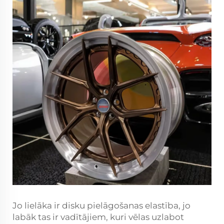
Jo lielāka ir disku pielāgošanas elastība, jo
labāk tas ir vadītājiem, kuri vēlas uzlabot