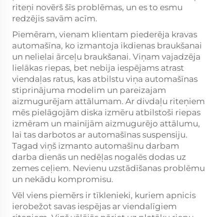
riteņi novērš šīs problēmas, un es to esmu
redzējis savām acīm.
Piemēram, vienam klientam piederēja kravas
automašīna, ko izmantoja ikdienas braukšanai
un nelielai ārceļu braukšanai. Viņam vajadzēja
lielākas riepas, bet nebija iespējams atrast
viendaļas ratus, kas atbilstu viņa automašīnas
stiprinājuma modelim un pareizajam
aizmugurējam attālumam. Ar divdaļu riteņiem
mēs pielāgojām diska izmēru atbilstoši riepas
izmēram un mainījām aizmugurējo attālumu,
lai tas darbotos ar automašīnas suspensiju.
Tagad viņš izmanto automašīnu darbam
darba dienās un nedēļas nogalēs dodas uz
zemes ceļiem. Nevienu uzstādīšanas problēmu
un nekādu kompromisu.
Vēl viens piemērs ir tīklenieki, kuriem apnicis
ierobežot savas iespējas ar viendalīgiem