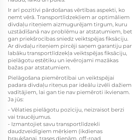
Ir arī pozitīvi pārdošanas vērtības aspekti, ko
ņemt vērā. Transportlīdzekļiem ar optimāliem
divdaļu riteņiem aizmugurējam tirgum, kuru
uzstādīšanā nav problēmu ar atstatumiem, bet
gan priekšrocības sniedz veiktspējas fiksāciju.
Ar divdaļu riteņiem pircēji saņem garantiju par
labāku transportlīdzekļa veiktspējas fiksāciju,
pielāgotu estētiku un ievērojami mazākas
bažas par atstatumiem.
Pielāgošana piemērotībai un veiktspējai
padara divdaļu riteņus par ideālu izvēli dažiem
vadītājiem, lai gan tie nav piemēroti ikvienam.
Ja jūs:
- Vēlaties pielāgotu pozīciju, neizraisot berzi
vai traucējumus.
- Izmantojiet savu transportlīdzekli
daudzveidīgiem mērķiem (ikdienas
braukšanai, trases dienām, off-road