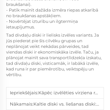
braukšanai).
- Patīk mainīt dažāda izmēra riepas atkarībā
no braukšanas apstākļiem.
- Novērtējat izturību un ilgtermiņa
ietaupījumus.
Tad divdaļu diski ir lielisks izvēles variants. Ja
jūs piederat pie šīs cilvēku grupas un
neplānojat veikt nekādas pārveides, tad
viendas diski ir ekonomiskāka izvēle. Taču, ja
plānojat mainīt sava transportlīdzekļa izskatu,
tad divdaļu diski, visticamāk, ir labākā izvēle,
kad runa ir par piemērotību, veiktspēju un
vērtību.
Iepriekšējais:
Kāpēc izvēlēties virziena ratus labākai aerodinamikai?
Nākamais:
Kaltie diski vs. liešanas diski: izturība, svars un ilgmūžība