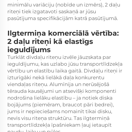
minimālu variāciju (nobīde un izmērs), 2 daļu
riteņi tiek izgatavoti saskaņā ar jūsu
pasūtījuma specifikācijām katrā pasūtījumā.
Ilgtermiņa komerciālā vērtība:
2 daļu riteņi kā elastīgs
ieguldījums
Turklāt divdaļu riteņu izvēle jāuzskata par
ieguldījumu, kas uzlabo jūsu transportlīdzekļa
vērtību un elastību laika gaitā. Divdaļu riteņi ir
izturīgāki nekā lielākā daļa konkurentu
viendaļas riteņu. Alumīnija un nerūsējošā
tērauda kausējumi un atsevišķi komponenti
nodrošina lielāku elastību – ja notiek diska
bojājums (piemēram, braucot pāri bedrei),
jums ir nepieciešams nomainīt tikai disku,
nevis visu riteņa struktūru. Tas ilgtermiņā
transportlīdzekļa īpašniekam ļauj ietaupīt
naudu, laiku un pūles.