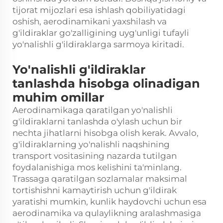
tijorat mijozlari esa ishlash qobiliyatidagi
oshish, aerodinamikani yaxshilash va
g'ildiraklar go'zalligining uyg'unligi tufayli
yo'nalishli g'ildiraklarga sarmoya kiritadi.
Yo'nalishli g'ildiraklar
tanlashda hisobga olinadigan
muhim omillar
Aerodinamikaga qaratilgan yo'nalishli
g'ildiraklarni tanlashda o'ylash uchun bir
nechta jihatlarni hisobga olish kerak. Avvalo,
g'ildiraklarning yo'nalishli naqshining
transport vositasining nazarda tutilgan
foydalanishiga mos kelishini ta'minlang.
Trassaga qaratilgan sozlamalar maksimal
tortishishni kamaytirish uchun g'ildirak
yaratishi mumkin, kunlik haydovchi uchun esa
aerodinamika va qulaylikning aralashmasiga