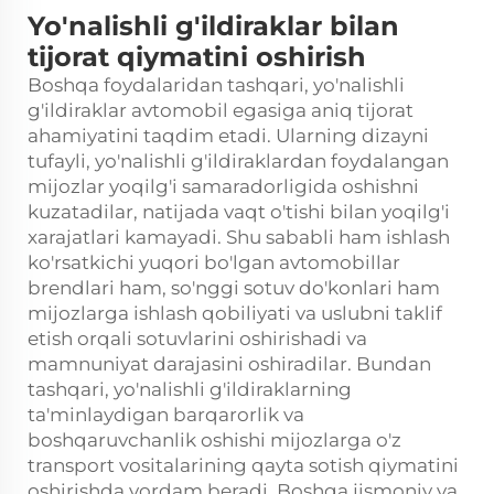
Yo'nalishli g'ildiraklar bilan
tijorat qiymatini oshirish
Boshqa foydalaridan tashqari, yo'nalishli
g'ildiraklar avtomobil egasiga aniq tijorat
ahamiyatini taqdim etadi. Ularning dizayni
tufayli, yo'nalishli g'ildiraklardan foydalangan
mijozlar yoqilg'i samaradorligida oshishni
kuzatadilar, natijada vaqt o'tishi bilan yoqilg'i
xarajatlari kamayadi. Shu sababli ham ishlash
ko'rsatkichi yuqori bo'lgan avtomobillar
brendlari ham, so'nggi sotuv do'konlari ham
mijozlarga ishlash qobiliyati va uslubni taklif
etish orqali sotuvlarini oshirishadi va
mamnuniyat darajasini oshiradilar. Bundan
tashqari, yo'nalishli g'ildiraklarning
ta'minlaydigan barqarorlik va
boshqaruvchanlik oshishi mijozlarga o'z
transport vositalarining qayta sotish qiymatini
oshirishda yordam beradi. Boshqa jismoniy va