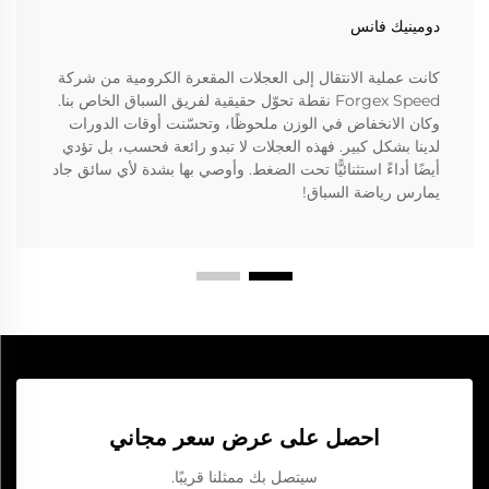
دومينيك فانس
كانت عملية الانتقال إلى العجلات المقعرة الكرومية من شركة
Forgex Speed نقطة تحوّل حقيقية لفريق السباق الخاص بنا.
وكان الانخفاض في الوزن ملحوظًا، وتحسّنت أوقات الدورات
لدينا بشكل كبير. فهذه العجلات لا تبدو رائعة فحسب، بل تؤدي
أيضًا أداءً استثنائيًّا تحت الضغط. وأوصي بها بشدة لأي سائق جاد
يمارس رياضة السباق!
احصل على عرض سعر مجاني
سيتصل بك ممثلنا قريبًا.