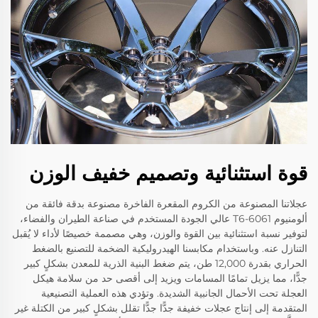
قوة استثنائية وتصميم خفيف الوزن
عجلاتنا المصنوعة من الكروم المقعرة الفاخرة مصنوعة بدقة فائقة من
ألومنيوم 6061-T6 عالي الجودة المستخدم في صناعة الطيران والفضاء،
لتوفير نسبة استثنائية بين القوة والوزن، وهي مصممة خصيصًا لأداء لا يُقبل
التنازل عنه. وباستخدام مكابسنا الهيدروليكية الضخمة للتصنيع بالضغط
الحراري بقدرة 12,000 طن، يتم ضغط البنية الذرية للمعدن بشكلٍ كبير
جدًّا، مما يزيل تمامًا المسامات ويزيد إلى أقصى حد من سلامة هيكل
العجلة تحت الأحمال الجانبية الشديدة. وتؤدي هذه العملية التصنيعية
المتقدمة إلى إنتاج عجلات خفيفة جدًّا جدًّا تقلل بشكلٍ كبير من الكتلة غير