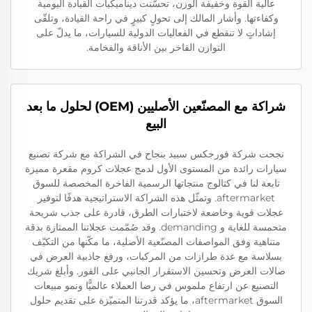
عالية القوة وخفيفة الوزن، تحسّنت ديناميكيات القيادة اليومية
وكفاءتها. وأشار المالك إلى تحولٍ كبيرٍ في راحة القيادة، وتلقّى
إشاداتٍ لا تنقطع في الفعاليات الدولية للسيارات، ما يدلّ على
التوازن الفاخر بين الأناقة والفخامة.
شراكة مع المصنّعين الأصليين (OEM) لحلول ما بعد
البيع
نجحت شركة فورجكس سبيد بنجاح في الشراكة مع شركة تصنيع
سيارات رائدة من المستوى الأول لدمج عجلات كروم مقعرة مميزة
تابعة لنا في كتالوج منتجاتها الرسمية الفاخرة المخصصة للسوق
aftermarket. وتمثّل هذه الشراكة الاستراتيجية هدفًا لتوفير
عجلات قوية وخاضعة لاختبارات الطرق، قادرة على جذب شريحة
متحمسة للغاية و demanding. وقد صُمّمت عجلاتنا الممتازة بدقة
متناهية وفق المواصفات المصنّعية الأصلية، ما مكّنها من التكيّف
بسلاسة مع عدة طرازات من المركبات، ورفع جاذبية العرض في
صالات العرض وتحسين الاستقرار الجانبي على الفور. وأبلغ شريك
التصنيع عن ارتفاع ملموس في رضا العملاء عالميًّا ونمو مبيعات
السوق aftermarket، ما يؤكد قدرتنا المتميّزة على تقديم حلول