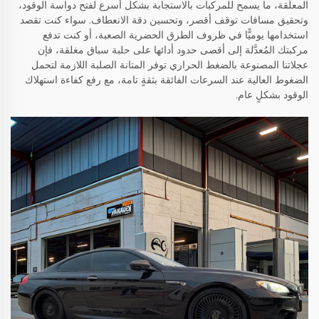
المعلَّقة، ما يسمح للمركبات بالاستجابة بشكل أسرع لفتح دواسة الوقود،
وتحقيق مسافات توقف أقصر، وتحسين دقة الانعطاف. سواء كنت تقصد
استخدامها يوميًّا في ظروف الطرق الحضرية الصعبة، أو كنت تدفع
مركبتك المُعدَّلة إلى أقصى حدود أدائها على حلبة سباق مغلقة، فإن
عجلاتنا المصنوعة بالضغط الحراري توفر المتانة الصلبة اللازمة لتحمل
الضغوط العالية عند السرعات الفائقة بثقةٍ تامة، مع رفع كفاءة استهلاك
الوقود بشكلٍ عام.