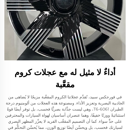
أداءٌ لا مثيل له مع عجلات كروم
مقعَّبة
في فورجكس سبيد، تُقدِّم عجلاتنا الكروم المقعَّبة مزيجًا لا يُضاهى من
الجاذبية البصرية وتعزيز الأداء. ومصنوعة هذه العجلات من ألومنيوم درجة
الطيران 6061-T6، وهي ليست جذَّابة بصريًّا فحسب، بل توفر أيضًا قوةً
استثنائيةً ووزنًا خفيفًا، وهما عنصران أساسيان لهواة السيارات والمحترفين
على حدٍّ سواء. كما أن التصميم المقعَّب الفريد لا يعزِّز المظهر البصري
لسيارتك فحسب، بل ويحسِّن أيضًا توزيع الوزن، مما يُحسِّن التحكُّم في