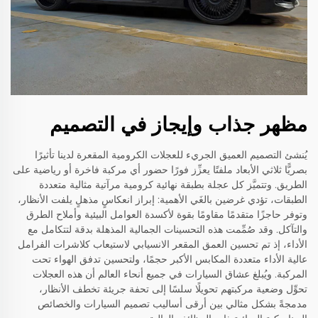
مظهر جذاب وإيجاز في التصميم
يُنشئ التصميم العميق الجريء للعجلات الكرومية المقعرة لدينا تأثيرًا
بصريًّا ثلاثي الأبعاد ملفتًا يعزِّز فورًا حضور أي مركبة فاخرة أو رياضية على
الطريق. وتتميَّز كل عجلة بطبقة نهائية كرومية مرآتية مثالية متعددة
الطبقات، تؤدي غرضين بالغَي الأهمية: إبراز انعكاسٍ مذهلٍ يلفت الأنظار،
وتوفر حاجزًا متقدمًا مقاومًا بقوة لأكسدة العوامل البيئية وأملاح الطرق
والتآكل. وقد صُمِّمت هذه التحسينات الجمالية المذهلة بدقة لتتكامل مع
الأداء، إذ تم تحسين العمق المقعر الانسيابي لاستيعاب كلاشرات الفرامل
عالية الأداء متعددة المكابس الأكبر حجمًا، ولتحسين تدفق الهواء تحت
المركبة. ويُبلغ عشاق السيارات في جميع أنحاء العالم أن هذه العجلات
تحوِّل وضعية مركبتهم تحويلًا سلسًا إلى تحفة جريئة تخطف الأنظار،
مدمجةً بشكل مثالي بين أرقى أساليب تصميم السيارات والخصائص