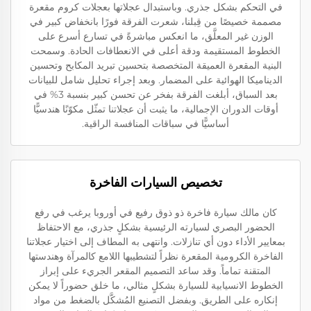
في التحكم بشكل جذري. وباستبدال عجلاتها بعجلات كروم مقعرة
مصممة خصيصًا من قِبلنا، شعرت الفرقة فورًا بانخفاض كبير في
الوزن غير المعلَّق، ما انعكس مباشرةً في تسارع أسرع على
الخطوط المستقيمة ودقة أعلى في الانعطافات الحادة. وسمحت
البنية المقعرة العميقة المتخصصة بتحسين تبريد المكابح وتحسين
الديناميكا الهوائية على المضمار. وبعد إجراء تحليل شامل للبيانات
بعد السباق، أبلغت الفرقة بفخر عن تحسن كبير بنسبة 3% في
أوقات الدوران الإجمالية، ما يثبت أن عجلاتنا تمثّل مكوّنًا هندسيًّا
أساسيًّا في سباقات المنافسة الراقية.
تخصيص السيارات الفاخرة
كان مالك سيارة فاخرة ذو ذوق رفيع في أوروبا يرغب في رفع
الحضور البصري لسيارته الرئيسية بشكلٍ جذري، مع الاحتفاظ
بمعايير الأداء دون أي تنازلات. وانتهى به المطاف إلى اختيار عجلاتنا
الفاخرة الكرومية المقعرة نظراً لتشطيبها اللامع كالمرآة وهندستها
المتقنة تماماً. وقد ساعد التصميم المقعر الجريء على إبراز
الخطوط الانسيابية للسيارة بشكلٍ مثالي، ما خلق حضوراً لا يمكن
إنكاره على الطريق. وبفضل التصنيع المُشكَّل بالضغط من مواد