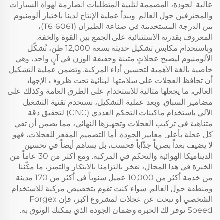
عالية الجودة، المصممة لتلبية المتطلبات الصارمة لهواة السيارات
والمحترفين حول العالم. ويبدأ عملية الإنتاج لدينا باختيار ألومنيوم
من الدرجة المستخدمة في صناعة الطيران (6061-T6)،
المعروف بقدرته الاستثنائية على الجمع بين القوة والخفة.
وباستخدام مكابس تشكيل حديثة بسعة 12,000 طن، نُشكّل
الألومنيوم ليصبح عجلاتٍ متينة وخفيفة الوزن في آنٍ واحد، وهي
خاصية بالغة الأهمية لتحسين أداء المركبة. وتضمن عملية التشكيل
أن تحافظ العجلات على سلامتها البنائية تحت ظروف الإجهاد
العالي، ما يجعلها مثالية للاستخدام على الطرق العامة وكذلك على
مضامير السباق. وبعد عملية التشكيل، نستخدم تقنية التشغيل
الآلي باستخدام ماكينات التحكم العددي (CNC) لتحقيق دقة
متناهية في تركيب العجلات وتجهيزها النهائي، مما يضمن أن تفي
كل عجلة بأعلى معايير الجودة. أما التصميم المقعر للعجلات، فهو
لا يضيف بعداً بصرياً جذّاباً فحسب، بل يساهم أيضاً في تحسين
الديناميكا الهوائية والتحكم في المركبة. ومع أكثر من 30 عاماً من
الخبرة في هذا المجال، نفخر بالتزامنا بالابتكار والتميز، ما مكّننا
من خدمة أكثر من 10,000 عميل سنوياً في أكثر من 170 مدينة
ومنطقة حول العالم. سواء كنت تقوم بتخصيص مركبة للاستخدام
الشخصي أو تبحث عن عجلات لمشروع أكبر، فإن Forgex
Speed توفر لك الخبرة وضمان الجودة الذي يمكنك الوثوق به.