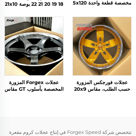
مخصصة قطعة واحدة 5x120
18 19 20 21 22 بوصة 21x10
5x114.3 18 19 20 22 بوصة
5x114.3 5x120 عميقة
مُForged ذات تجويف عميق
التقوس، عجلات مزورة من
لسيارات بي إم دبليو M2 M3
قطعتين لـ BMW M3 M4
F80 أودي مرسيدس AMG
G80 AMG C63 Audi
بورشه
RS5 911
عجلات فورجكس المزورة
عجلات Forgex المزورة
حسب الطلب، مقاس 20x9
المخصصة بأسلوب GT مقاس
و22x9.5 و24x12 و26x14
18x9.5 و19x10.5
و28x12، عجلات كرومية،
و5x114.3، أطواق عميقة
جنوط مقعرة، جنوط سيارات
مقعرة تناسب 350Z و370Z
ذهبية
وGTR وGR وSupra
وCivic Type R وBRZ
تتخصص شركة Forgex Speed في إنتاج عجلات كروم مقعرة