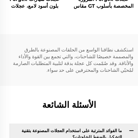
المخصصة بأسلوب GT مقاس
بلون أسود لامع، عجلات
18x9.5 و19x10.5
مطروقة TE37 مقاس 17 18
و5x114.3، أطواق عميقة
19 20 بوصة، بشفة عميقة،
مقعرة تناسب 350Z و370Z
5x114.3 5x120 تناسب
وGTR وGR وSupra
Civic Supra IS BMW M3
وCivic Type R وBRZ
M4 Tesla Model Y
استكشف نطاقنا الواسع من الحلقات المصنوعة بالطرق
والمصممة خصيصًا للشاحنات، والتي تجمع بين القوة والأداء
والأناقة. وقد صُمّمت كل عجلة بدقة لتلبية المتطلبات الصارمة
لمُحبّي الشاحنات والمحترفين على حد سواء.
الأسئلة الشائعة
ما الفوائد المترتبة على استخدام العجلات المصنوعة بتقنية
التشكيل بالضغط للشاحنات؟