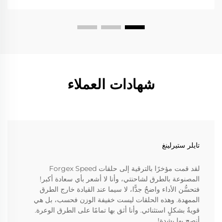
شهادات العملاء
تايلر ستيرلينغ
لقد قمت مؤخرًا بالترقية إلى حلقات Forgex Speed
المصنوعة بالطرق لشاحنتي، وأنا لا أشعر بأي سعادة أكبر!
فتحسُّن الأداء واضحٌ جدًّا، لا سيما عند القيادة خارج الطرق
الممهدة. وهذه الحلقات ليست خفيفة الوزن فحسب، بل هي
قويةٌ بشكلٍ استثنائي. وأنا أثق بها تمامًا على الطرق الوعرة.
أنصح بها بشدة!