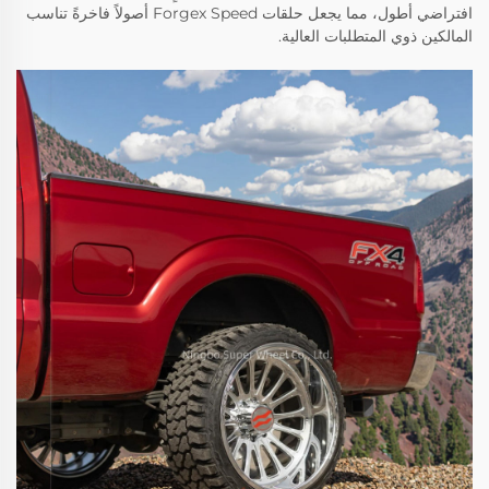
افتراضي أطول، مما يجعل حلقات Forgex Speed أصولاً فاخرةً تناسب
المالكين ذوي المتطلبات العالية.