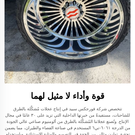
قوة وأداء لا مثيل لهما
تتخصص شركة فورجكس سبيد في إنتاج عجلات مُشكَّلة بالطرق
للشاحنات، مستفيدةً من خبرتها الداخلية التي تزيد على ٣٠ عامًا في مجال
الإنتاج. وتُصنع عجلاتنا المُشكَّلة بالطرق من ألومنيوم صناعي عالي الجودة
من الدرجة ٦٠٦١-تي٦ المستخدم في صناعة الفضاء والطيران، مما يضمن
تحقيق توازنٍ مثالي بين الخفة في التصميم والمتانة الاستثنائية. وباستخدام