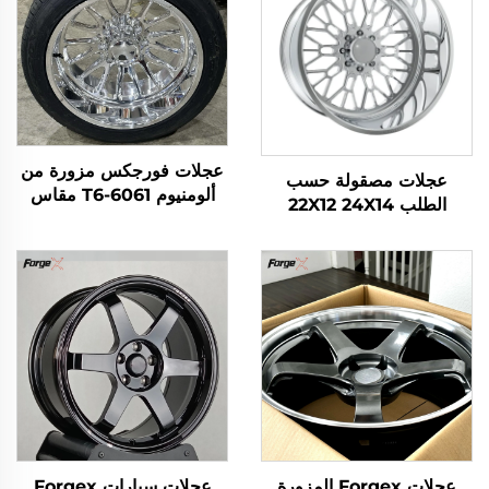
عجلات فورجكس مزورة من
عجلات مصقولة حسب
ألومنيوم 6061-T6 مقاس
الطلب 22X12 24X14
20x12 22x14 24x12
24X12 26X12 28X16 بوصة
24x14 26x16 28x16
8x170 8x180 6x139.7
للطرق الوعرة، لسيارات
سبائك معدنية مُForged
Chevrolet GMC
لشاحنات فورد F-350
2500HD Silverado Ram
رام1500 2500
SUV
عجلات Forgex المزورة
عجلات سيارات Forgex