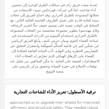
عندما سعت فريق رائد في سباقات الطرق الوعرة إلى تحسين
أداء شاحنته، لجأ إلى شركة «فورجكس سبيد» للاستفادة من
عجلاتها المصنوعة بالطرق الحراري. وقد احتاج الفريق إلى عجلات
متينة للغاية قادرة على تحمل الظروف القاسية العالية التأثير، مع
الحفاظ في الوقت نفسه على تصميم خفيف جدًّا لتعزيز الرشاقة.
وقام مهندسونا بتطوير مجموعة متخصصة من العجلات المصنوعة
بالطرق الحراري باستخدام ألمنيوم من الدرجة المستخدمة في
صناعة الفضاء الجوي وبنيان جزيئي كثيف. وأبلغ الفريق الرياضي
عن تحسُّن كبير في قابلية التحكُّم المتوقَّعة واستقرار التعليق عبر
التضاريس الخطرة. وفي النهاية، أدّت المتانة الفائقة لعجلاتنا إلى
القضاء على الإرهاق الهيكلي الذي تتعرّض له العجلات أثناء
الاصطدامات العنيفة على الحلبة، ما مكّن السائقين من تقليل عدد
توقفات الإصلاح في حفرة الصيانة وتحقيق مركز تكريمي على
منصة التتويج.
ترقية الأسطول: تعزيز الأداء للشاحنات التجارية
approached us to upgrade their wheels for improved
efficiency and structural safety. They needed robust