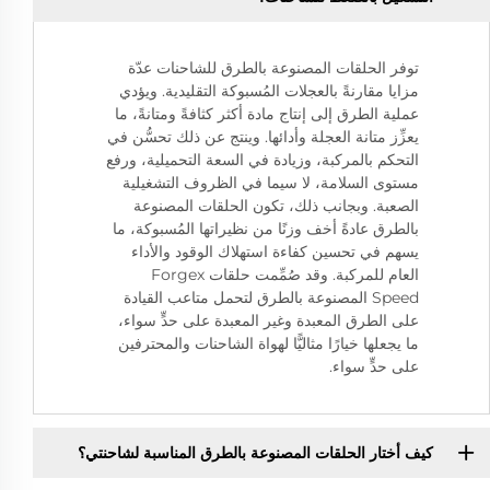
توفر الحلقات المصنوعة بالطرق للشاحنات عدّة
مزايا مقارنةً بالعجلات المُسبوكة التقليدية. ويؤدي
عملية الطرق إلى إنتاج مادة أكثر كثافةً ومتانةً، ما
يعزِّز متانة العجلة وأدائها. وينتج عن ذلك تحسُّن في
التحكم بالمركبة، وزيادة في السعة التحميلية، ورفع
مستوى السلامة، لا سيما في الظروف التشغيلية
الصعبة. وبجانب ذلك، تكون الحلقات المصنوعة
بالطرق عادةً أخف وزنًا من نظيراتها المُسبوكة، ما
يسهم في تحسين كفاءة استهلاك الوقود والأداء
العام للمركبة. وقد صُمِّمت حلقات Forgex
Speed المصنوعة بالطرق لتحمل متاعب القيادة
على الطرق المعبدة وغير المعبدة على حدٍّ سواء،
ما يجعلها خيارًا مثاليًّا لهواة الشاحنات والمحترفين
على حدٍّ سواء.
كيف أختار الحلقات المصنوعة بالطرق المناسبة لشاحنتي؟