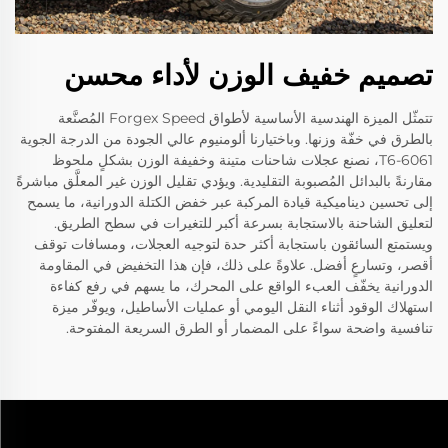
تصميم خفيف الوزن لأداء محسن
تتمثّل الميزة الهندسية الأساسية لأطواق Forgex Speed المُصنَّعة
بالطرق في خفّة وزنها. وباختيارنا ألومنيوم عالي الجودة من الدرجة الجوية
6061-T6، نصنع عجلات شاحنات متينة وخفيفة الوزن بشكلٍ ملحوظ
مقارنةً بالبدائل المُصبوبة التقليدية. ويؤدي تقليل الوزن غير المعلَّق مباشرةً
إلى تحسين ديناميكية قيادة المركبة عبر خفض الكتلة الدورانية، ما يسمح
لتعليق الشاحنة بالاستجابة بسرعة أكبر للتغيرات في سطح الطريق.
ويستمتع السائقون باستجابة أكثر حدة لتوجيه العجلات، ومسافات توقف
أقصر، وتسارعٍ أفضل. علاوةً على ذلك، فإن هذا التخفيض في المقاومة
الدورانية يخفّف العبء الواقع على المحرك، ما يسهم في رفع كفاءة
استهلاك الوقود أثناء النقل اليومي أو عمليات الأساطيل، ويوفّر ميزة
تنافسية واضحة سواءً على المضمار أو الطرق السريعة المفتوحة.