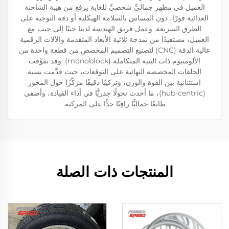
العميل في مظهر جماليٍّ شخصيٍّ للغاية يرفع من هيبة الشاحنة
العدائية فورًا، دون المساس بالسلامة الهيكلية أو دقة التوجيه على
الطرق السريعة. وعمل فريق الهندسة لدينا جنبًا إلى جنب مع
العميل، مستفيدًا من نمذجة ثلاثية الأبعاد المتقدمة والآلات الرقمية
عالية الدقة (CNC) لتصنيع التصميم المخصص من قطعة واحدة من
الألومنيوم ذات البنية المتكاملة (monoblock). وقد تفوَّقت
الحلقات المخصصة النهائية على التوقعات، حيث قدَّمت نسبة
استثنائية بين القوة والوزن، وتركيبًا دقيقًا مركَّزًا حول المحور
(hub-centric)، ما أحدث تحولًا جذريًّا في أداء القيادة، وأضفى
طابعًا جماليًّا راقِيًا جدًّا على المركبة.
المنتجات ذات الصلة