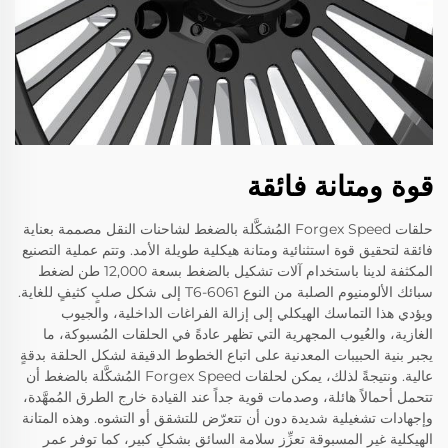
قوة ومتانة فائقة
حلقات Forgex Speed المُشكَّلة بالضغط لشاحنات النقل مصممة بعناية
فائقة لتحقيق قوة استثنائية ومتانة هيكلية طويلة الأمد. وتتم عملية التصنيع
المكثفة لدينا باستخدام آلات تشكيل بالضغط بسعة 12,000 طن لضغط
سبائك الألومنيوم الصلبة من النوع 6061-T6 إلى شكل صلبٍ كثيفٍ للغاية.
ويؤدي هذا التماسك الهيكلي إلى إزالة الفراغات الداخلية، والجيوب
الغازية، والعُيوب المجهرية التي تظهر عادةً في الحلقات المُسبوكة، ما
يجبر بنية الحبيبات المعدنية على اتباع الخطوط الدقيقة لشكل الحلقة بدقةٍ
عالية. ونتيجةً لذلك، يمكن لحلقات Forgex Speed المُشكَّلة بالضغط أن
تتحمل أحمالاً هائلة، وصدمات قوية جداً عند القيادة خارج الطرق المُمهَّدة،
وإجهادات تشغيلية شديدة دون أن تتعرّض للتشقق أو التشوه. وهذه المتانة
الهيكلية غير المسبوقة تعزِّز سلامة السائق بشكلٍ كبير، كما توفر عمر