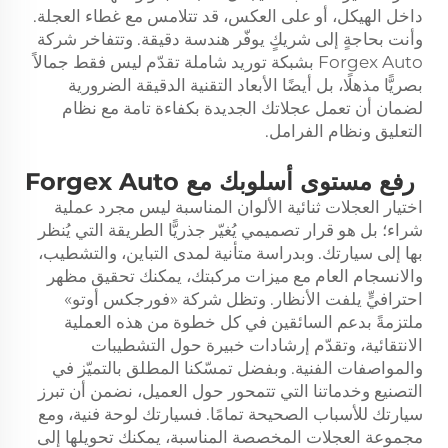
داخل الهيكل، أو على العكس، قد تتلامس مع غطاء العجلة.
وأنت بحاجةٍ إلى شريكٍ يوفّر هندسة دقيقة. وتتفاخر شركة
Forgex Auto بشبكة توريد شاملة تقدّم ليس فقط جمالاً
بصريًّا مذهلًا، بل أيضًا الأبعاد التقنية الدقيقة الضرورية
لضمان أن تعمل عجلاتك الجديدة بكفاءة تامة مع نظام
التعليق ونظام الفرامل.
رفع مستوى أسلوبك مع Forgex Auto
اختيار العجلات ثنائية الألوان المناسبة ليس مجرد عملية
شراء؛ بل هو قرار تصميمي يُغيّر جذريًّا الطريقة التي يُنظر
بها إلى سيارتك. وبدراسة متأنية لمدى التباين، والتشطيب،
والانسجام العام مع ميزات مركبتك، يمكنك تحقيق مظهر
احترافيٍّ يلفت الأنظار. وتظل شركة «فورجكس أوتو»
ملتزمةً بدعم السائقين في كل خطوة من هذه العملية
الانتقائية، وتقدّم إرشادات خبيرة حول التشطيبات
والمواصفات الفنية. وبفضل تمسّكنا المطلق بالتميّز في
التصنيع وخدماتنا التي تتمحور حول العميل، نضمن أن تبرز
سيارتك للأسباب الصحيحة تمامًا. فسيارتك لوحة فنية، ومع
مجموعة العجلات المخصصة المناسبة، يمكنك تحويلها إلى