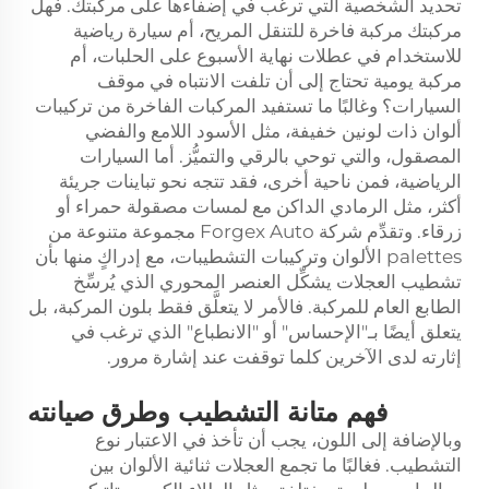
تحديد الشخصية التي ترغب في إضفاءها على مركبتك. فهل
مركبتك مركبة فاخرة للتنقل المريح، أم سيارة رياضية
للاستخدام في عطلات نهاية الأسبوع على الحلبات، أم
مركبة يومية تحتاج إلى أن تلفت الانتباه في موقف
السيارات؟ وغالبًا ما تستفيد المركبات الفاخرة من تركيبات
ألوان ذات لونين خفيفة، مثل الأسود اللامع والفضي
المصقول، والتي توحي بالرقي والتميُّز. أما السيارات
الرياضية، فمن ناحية أخرى، فقد تتجه نحو تباينات جريئة
أكثر، مثل الرمادي الداكن مع لمسات مصقولة حمراء أو
زرقاء. وتقدِّم شركة Forgex Auto مجموعة متنوعة من
palettes الألوان وتركيبات التشطيبات، مع إدراكٍ منها بأن
تشطيب العجلات يشكِّل العنصر المحوري الذي يُرسِّخ
الطابع العام للمركبة. فالأمر لا يتعلَّق فقط بلون المركبة، بل
يتعلق أيضًا بـ"الإحساس" أو "الانطباع" الذي ترغب في
إثارته لدى الآخرين كلما توقفت عند إشارة مرور.
فهم متانة التشطيب وطرق صيانته
وبالإضافة إلى اللون، يجب أن تأخذ في الاعتبار نوع
التشطيب. فغالبًا ما تجمع العجلات ثنائية الألوان بين