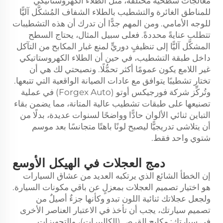
معالجات سطحية مختلفة، مثل الطلاء الكهروستاتيكي
للمناطق الغائرة والتشطيب بالطلاء الشفاف المُشكَّل آليًّا
للوجه الأمامي. ومن المهم جدًّا أن تدرك أن هذه التشطيبات
تتطلب عنايةً محددةً. فعلى سبيل المثال، يحتاج السطح
المشكَّل آليًّا إلى تنظيفٍ دوريٍّ لمنع غبار المكابح من التآكل
داخل طبقة التشطيب، في حين أن الطلاء الكهروستاتيكي
غير اللامع يكون عمومًا أكثر تحمُّلًا. ونصيحتي لك هي أن
تختار تشطيبًا يتوافق مع عادات الصيانة الواقعية التي تتبعها.
وتُركِّز شركة فورجيكس أوتو (Forgex Auto) في عملية
تصنيعها على طبقات تشطيب عالية المتانة، مما يضمن بقاء
التباين ثنائي الألوان حادًّا وواضحًا لسنوات عديدة، بدلًا من
أن يتلاشى تدريجيًّا ليصبح لونًا باهتًا متجانسًا بعد موسم
شتوي واحد فقط.
دمج العجلات في الهيكل الأوسع
إن الخطأ الشائع الذي يرتكبه العديد من عشاق السيارات
هو اختيار تصميم العجلات بمعزلٍ عن باقي مكونات السيارة.
ولجعل عجلاتك ثنائية اللون تبدو وكأنها جزءٌ أصيلٌ من
تصميم سيارتك، يجب أن تأخذ في الاعتبار العناصر الأخرى
في سيارتك: مكابح القرص (الكاليبرات)، والتجهيزات