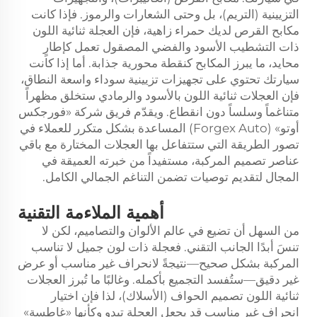
التزيينية (التريم)، بل وحتى الشعارات والرموز. فإذا كانت
مكابح القرص لديك حمراء زاهية، فإن العجلة ثنائية اللون
ذات التشطيب الأسود والفضي المصقول تعمل كإطارٍ
محايد، ما يبرز المكابح كنقطة محورية جذابة. أما إذا كانت
سيارتك تحتوي على تجهيزات تزيينية سوداء واسعة النطاق،
فإن العجلات ثنائية اللون بالأسود والرمادي ستخلق مظهراً
متناغماً وسلساً دون انقطاع. ويقدّم فريق شركة «فورجكس
أوتو» (Forgex Auto) المساعدة بشكل متكرر للعملاء في
تصور الطريقة التي ستتفاعل بها العجلات المختارة مع باقي
عناصر تصميم المركبة، مستفيداً من خبرته العميقة في
المجال لتقديم توصيات تضمن التناغم الجمالي الكامل.
أهمية الملاءمة التقنية
من السهل أن تضيع في عالم الألوان والتصاميم، لكن لا
تنسَ أبدًا الجانب التقني. فعجلة ذات لون جميل لا تناسب
المركبة بشكل صحيح—نتيجةً لانحراف غير مناسب أو عرض
غير دقيق—ستُفسد التجميع بأكمله. وغالبًا ما تُبرز العجلات
ثنائية اللون تصميم الحواف (الأسلاك)، لذا فإن اختيار
انحراف غير مناسب قد يجعل العجلة تبدو وكأنها «غاطسة»