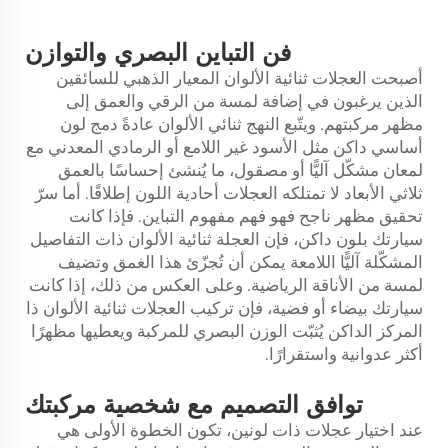
فن التباين البصري والتوازن
أصبحت العجلات ثنائية الألوان المعيار الذهبي للسائقين
الذين يرغبون في إضافة لمسة من الرقي والعمق إلى
مظهر مركبتهم. ويتّبع النهج ثنائي الألوان عادةً دمج لون
أساسي داكن مثل الأسود غير اللامع أو الرمادي المعدني مع
لمعان مشكّل آليًّا أو مصقول، ما يُنشئ إحساسًا بالعمق
ثلاثي الأبعاد لا تمتلكه العجلات أحادية اللون إطلاقًا. أما سرّ
تحقيق مظهر ناجح فهو فهم مفهوم التباين. فإذا كانت
سيارتك بلون داكن، فإن العجلة ثنائية الألوان ذات التفاصيل
المشكّلة آليًّا اللامعة يمكن أن تُجزّئ هذا الغمق وتضيف
لمسة من الأناقة الرياضية. وعلى العكس من ذلك، إذا كانت
سيارتك بيضاء أو فضية، فإن تركيب العجلات ثنائية الألوان ذا
المركز الداكن يُثبّت الوزن البصري للمركبة ويعطيها مظهرًا
أكثر عدوانية واستقرارًا.
توافق التصميم مع شخصية مركبتك
عند اختيار عجلات ذات لونين، تكون الخطوة الأولى هي