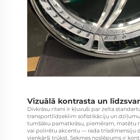
Vizuālā kontrasta un līdzsva
Divkrāsu riteni ir kļuvuši par zelta standar
transportlīdzeklim sofistikāciju un dziļumu
tumšāku pamatkrāsu, piemēram, matētu me
vai polirētu akcentu — rada trīsdimensiju 
vienkārši trūkst. Sekmes noslēpums ir kont