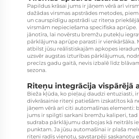
Papildus krāsai jums ir jāņem vērā arī virs
dažādas virsmas apstrādes metodes, piem
un caurspīdīgu apstrādi uz riteņa priekšējās
virsmām nepieciešama specifiska aprūpe. 
jānotīra, lai novērstu bremžu putekļu ieg
pārklājuma aprūpe parasti ir vienkāršāka. 
atbilst jūsu reālistiskajām apkopes ierad
uzsvēr augstas izturības pārklājumus, nodro
precīzs gadu gaitā, nevis izbalē līdz blā
sezona.
Riteņu integrācija vispārējā 
Bieža kļūda, ko pieļauj daudzi entuziasti, ir 
divkrāsainie riteņi patiešām izskatītos k
jāņem vērā arī citi automašīnas elementi:
jums ir spilgti sarkani bremžu kaliperi, tad
sudraba pārklājumu darbojas kā neitrāls iet
punktam. Ja jūsu automašīnai ir plaša meln
riteņi radīs vienotu, savstarpēji saskaņotu