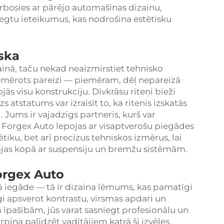
darbosies ar pārējo automašīnas dizainu,
iegtu ieteikumus, kas nodrošina estētisku
iska
zainā, taču nekad neaizmirstiet tehnisko
piemērots pareizi — piemēram, dēļ nepareizā
s visu konstrukciju. Divkrāsu riteņi bieži
 atstatums var izraisīt to, ka ritenis izskatās
i. Jums ir vajadzīgs partneris, kurš var
. Forgex Auto lepojas ar visaptverošu piegādes
tiku, bet arī precīzus tehniskos izmērus, lai
rbojas kopā ar suspensiju un bremžu sistēmām.
Forgex Auto
ekā iegāde — tā ir dizaina lēmums, kas pamatīgi
i apsverot kontrastu, virsmas apdari un
a īpašībām, jūs varat sasniegt profesionālu un
pina palīdzēt vadītājiem katrā šī izvēles