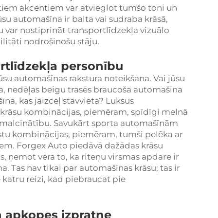
ātiem akcentiem var atvieglot tumšo toni un
jūsu automašīna ir balta vai sudraba krāsā,
 var nostiprināt transportlīdzekļa vizuālo
itāti nodrošinošu stāju.
rtlīdzekļa personību
r jūsu automašīnas rakstura noteikšana. Vai jūsu
a, nedēļas beigu trasēs braucoša automašīna
na, kas jāizceļ stāvvietā? Luksus
krāsu kombinācijas, piemēram, spīdīgi melnā
zsmalcinātību. Savukārt sporta automašīnām
tu kombinācijas, piemēram, tumši pelēka ar
iem. Forgex Auto piedāvā dažādas krāsu
 ņemot vērā to, ka riteņu virsmas apdare ir
. Tas nav tikai par automašīnas krāsu; tas ir
 katru reizi, kad piebraucat pie
n apkopes izpratne