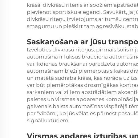
krāsā, divkrāsu ritenis ar spožiem apstrād
pievienot sportisku eleganci. Savukārt, ja 
divkrāsu riteņu izvietojums ar tumšu centru
smagumu un piešķirt tam agresīvāku, stabil
Saskaņošana ar jūsu transpo
Izvēloties divkrāsu riteņus, pirmais solis i
automašīna ir luksus brauciena automašīn
vai ikdienas braukšanai paredzēta automašī
automašīnām bieži piemērotas sīkākas div
un matētā sudraba krāsa, kas norāda uz i
var būt piemērotākas drosmīgākas kontras
sarkaniem vai ziliem apstrādātiem akcent
paletes un virsmas apdarenes kombinācijas,
galvenais balsts automašīnas vispārējā tēma
par "vibām", ko jūs vēlaties pārnest pasaulē
signāllukturiem.
Virsmas apdares izturības u