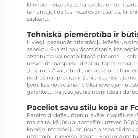
klientiem vizualizēt, kā izvēlētie riteņi sa
izmantojot dziļas nozares zināšanas, lai sn
saskaņu.
Tehniskā piemērotība ir būt
Ir viegli pazaudēt orientāciju krāsās un di
aspektu. Skaisti nokrāsots ritenis, kas ne
atstatuma vai neatbilstošā platuma — sabojā
uzsvēr riteņa spieķu dizainu, tāpēc nepareizs
„iesprūdis” vai, otrādi, berzējas pret fender
nodrošināt precīzu inženierijas risinājumu
ķēdi, kas nodrošina ne tikai ievērojamu estē
garantētu, ka jūsu jaunie riteņi ideāli da
Paceliet savu stilu kopā ar 
Pareizo divkrāsu ritenju izvēle ir vairāk n
maina to, kā jūsu automašīnu uztver. Rūpīg
kopējo integrāciju ar jūsu transportlīdzekļ
uzmanību pievēršo izskatu. Forgex Auto tur