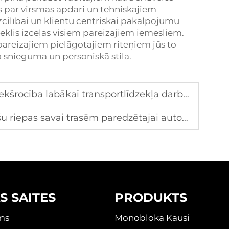
 par virsmas apdari un tehniskajiem
cilībai un klientu centriskai pakalpojumu
eklis izceļas visiem pareizajiem iemesliem.
pareizajiem pielāgotajiem riteņiem jūs to
 snieguma un personiskā stila.
ekšrocība labākai transportlīdzekļa darbībai
riepas savai trasēm paredzētajai automašīnai?
S SAITES
PRODUKTS
ms
Monobloka Kausi