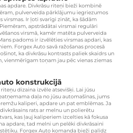
mas apdare. Divkrāsu riteņi bieži kombinē
ēram, pulverveida pārklājumu iegriezumos
 virsmas. Ir ļoti svarīgi zināt, ka šādām
Piemēram, apstrādātai virsmai regulāri
ravēšanos virsmā, kamēr matēta pulverveida
Mans padoms ir izvēlēties virsmas apdari, kas
umiem. Forgex Auto savā ražošanas procesā
šinot, ka divkrāsu kontrasts paliek skaidrs un
vam, vienmērīgam toņam jau pēc vienas ziemas
auto konstrukcijā
riteņu dizaina izvēle atsevišķi. Lai jūsu
ā neatņemama daļa no jūsu automašīnas, jums
 bremžu kaliperi, apdare un pat emblēmas. Ja
 divkrāsains rats ar melnu un polierētu
vars, kas ļauj kaliperiem izcelties kā fokusa
a apdare, tad melni un pelēki divkrāsaini
 estētiku. Forgex Auto komanda bieži palīdz