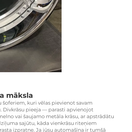
ra māksla
tu šoferiem, kuri vēlas pievienot savam
. Divkrāsu pieeja — parasti apvienojot
lno vai šaujamo metāla krāsu, ar apstrādātu
dziļuma sajūtu, kāda vienkrāsu riteņiem
rasta izpratne. Ja jūsu automašīna ir tumšā