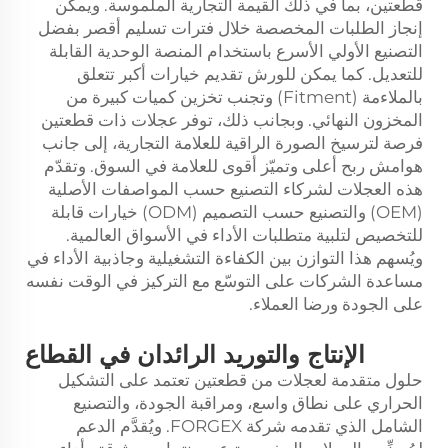
قطعتين، بما في ذلك القيمة التجارية الملموسة. ويمكن
إنجاز الطلبات المخصصة خلال فترات تسليم أقصر بفضل
التصنيع الأولي الأسرع باستخدام المنصة الوحدية القابلة
للتعديل. كما يمكن للورش تقديم خيارات أكبر تتعلق
بالملاءمة (Fitment) وتجنب تخزين كميات كبيرة من
المخزون النهائي. وبجانب ذلك، توفر عجلات ذات قطعتين
فرصة لترسيخ الصورة الراقية للعلامة التجارية، إلى جانب
هوامش ربح أعلى وتميّز أقوى للعلامة في السوق. وتقدّم
هذه العجلات لشركاء التصنيع حسب المواصفات الأصلية
(OEM) والتصنيع حسب التصميم (ODM) خيارات قابلة
للتخصيص لتلبية متطلبات الأداء في الأسواق العالمية.
ويُسهم هذا التوازن بين الكفاءة التشغيلية وجاذبية الأداء في
مساعدة الشركات على التوسّع مع التركيز في الوقت نفسه
على الجودة ورضا العملاء.
الإنتاج والتوريد الرائدان في القطاع
حلول متقدمة لعجلات من قطعتين تعتمد على التشكيل
الحراري على نطاق واسع، ومراقبة الجودة، والتصنيع
الشامل الذي تقدمه شركة FORGEX. ويُقدَّم الدعم