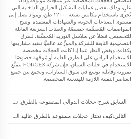
لمُصنِّعي العجلات المخصصة عبر منتجات موثوقة وأداء
عالٍ، وذلك بفضل عمليات التشكيل الحراري الداخلية التي
تُجرى باستخدام مكابس بسعة ١٢٠٠٠ طن، ومواد تصل إلى
مستوى الصناعات الجوية، والشهادات المعتمدة. وتتيح
المواصفات المُصمَّمة خصيصًا، والعينات السريعة القابلة
للتخصيص، فضلاً عن سلاسل التوريد المُحسَّنة، للفرق
التصميمية التابعة للشركة والموزَّعة عالميًّا تنفيذ مشاريعها
بكفاءة. وبغض النظر عما إذا كانت العجلات مخصصة
للاستخدام الراقي على الطرق العامة أو مُوجَّهة خصوصًا
للاستخدام في حلبات السباق، فإن شركة FORGEX تتمتَّع
بمرونة وقابلية توسع في سوق السيارات، وتجمع بين جميع
العناصر التقنية اللازمة للهندسة المخصصة.
السابق:
شرح عجلات الدوالى المصنوعة بالطرق: تصنيف الحمولة، والملاءمة، والأناقة
التالي:
كيف تختار عجلات مصنوعة بالطرق عالية الجودة لسيارتك؟