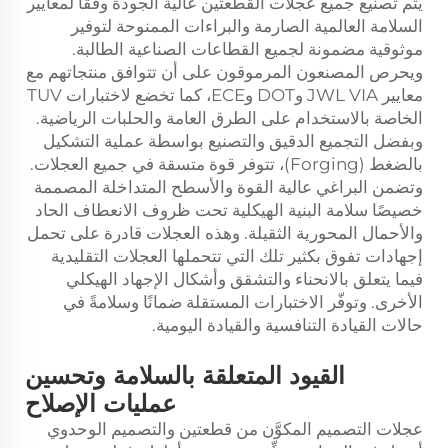
يتم تصنيع جميع عجلات القطعتين عالية الجودة وفقًا لمعايير
السلامة العالمية الصارمة والبراءات الممنوحة لتوفير
موثوقية مضمونة لجميع القطاعات الصناعية الطالبة.
ويحرص المصنعون المرموقون على أن تتوافق منتجاتهم مع
معايير JWL VIA وDOT وECE، كما تخضع لاختبارات TUV
الخاصة بالاستخدام على الطرق العامة والحلبات الرياضية.
وبفضل التجميع الدقيق والتصنيع بواسطة عملية التشكيل
بالضغط (Forging)، تتوفر قوة متسقة في جميع العجلات.
وتضمن البراغي عالية القوة والأسطح المتداخلة المصممة
خصيصًا سلامة البنية الهيكلية تحت ظروف الانعطاف الحاد
والأحمال المحورية الثقيلة. وهذه العجلات قادرة على تحمل
إجهادات تفوق بكثير تلك التي تتحملها العجلات التقليدية
فيما يتعلق بالانحناء والتشقق وأشكال الإجهاد الهيكلي
الأخرى. وتوفّر الاختبارات المستقلة ضمانًا وسلامةً في
حالات القيادة التنافسية والقيادة اليومية.
القيود المتعلقة بالسلامة وتحسين
عمليات الإصلاح
عجلات التصميم المكوَّن من قطعتين والتصميم الوحدوي