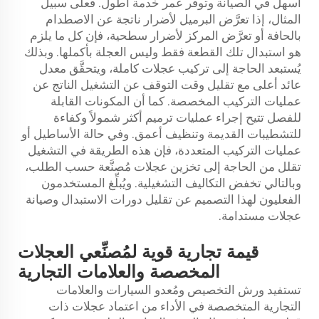
أسهل في الصيانة وتوفِّر عمر خدمة أطول. فعلى سبيل
المثال، إذا تعرَّض البرميل لأضرار ناتجة عن الاصطدام
بالحافة أو تعرَّض المركز لأضرار سطحية، فإن كل ما يلزم
هو استبدال تلك القطعة فقط وليس العجلة بأكملها. وبذلك
يُستبعد الحاجة إلى تركيب عجلات كاملة، ويتحقَّق معدل
عائد أعلى مع تقليل وقت التوقف عن التشغيل الناتج عن
عمليات التركيب المخصصة. كما أن المكونات القابلة
للفصل تتيح إجراء عمليات ترميم أكثر شمولاً وكفاءة
للتشطيبات القديمة وتنظيف أعمق. وفي حالة الأساطيل أو
عمليات التركيب المتعددة، فإن هذه الطريقة في التشغيل
تقلل من الحاجة إلى تخزين عجلات مُصنَّعة حسب الطلب،
وبالتالي تخفض التكاليف التشغيلية. ويُبلِّغ المستخدمون
الفعليون لهذا التصميم عن تقليل دورات الاستبدال وصيانة
عجلات مستدامة.
قيمة تجارية قوية لمُصنِّعي العجلات
المخصصة والعلامات التجارية
تستفيد ورش التخصيص ومُعدو السيارات والعلامات
التجارية المتخصصة في الأداء من اعتماد عجلات ذات