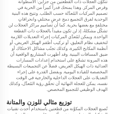
تتكوّن العجلات ذات القطعتين من جزأين: الأسطوانة
وقرص المركز. وهذا يمنحك قدراً كبيراً من الحرية في
تصميم المركبات المُعدَّلة حسب الطلب. وتتيح هذه البنية
الوحدية لفرق التجميع دمج عرضٍ مختلفٍ وانحرافاتٍ
مختلفةٍ مع بعضها بحرية. كما أن تصاميم مراكز العجلات لن
تشكّل مشكلةً، إذ لن تكون مقيداً بالعجلات ذات القطعة
الواحدة. ويمكن لمُعدِّي المركبات إجراء التعديلات اللازمة
لتخفيف نظام التعليق، أو تركيب أطقم الهيكل العريض، أو
أنظمة المكابح الكبيرة، وكذلك تجنّب مشاكل الاحتكاك أو
ضيق المسافات البينية. وقد أظهرت المشاريع الواقعية أن
هذه المرونة تشجّع على استخدام إعدادات المسارات
العدائية ذات الهيكل العريض، فضلاً عن التجميعات البسيطة
المخصصة للقيادة اليومية. وبفضل القدرة على إجراء
التعديلات على العجلات الداخلية والخارجية في الوقت
نفسه، يمكن للعجلة النهائية أن تحقّق رؤية المُعدِّل، وكذلك
الهدف الوظيفي للتجميع المخصص.
توزيع مثالي للوزن والمتانة
تُصنع العجلات المكوَّنة من قطعتين باستخدام أحدث تقنيات