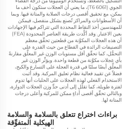
التشكيل بالضغط، وتستخدم ألومنيومًا من درجة الفضاء
الجوي (6061 T6)، ما يعني أن العجلات ستكون أخف ما
يمكن، مع تحقيق أقصى درجات الصلابة والمتانة فيها. وبما
أن الأسطوانات والمراكز تُصنع بشكل منفصل، فيمكن
للمهندسين أخذ النقاط المحددة التي تتراكم فيها الإجهادات
بعين الاعتبار. وقد أكَّدت طريقة العناصر المحدودة (FEA)
أن هذه العجلات المكوَّنة من قطعتين تحقِّق معظم
التصنيفات الرائدة في القطاع من حيث القدرة على
التحمُّل، كما تحقِّق أقل مستويات الوزن غير المعلَّق مقارنةً
بأي عجلات مكوَّنة من قطعة واحدة. ويؤثِّر الوزن غير
المعلَّق أيضًا سلبًا في قدرة العجلة على التسارع والكبح،
فضلاً عن تقييد فعالية نظام تعليق المركبة. وقد أثبت
الاستخدام الفعلي لهذه العجلات على الحلبات أنها تدوم
لفترة طويلة، كما تقلِّل إلى أدنى حدٍّ وزن العجلات الدوارة،
وبالتالي تحقِّق أقصى أداءٍ ممكن للمركبة وأعلى درجات
المتانة لها.
براءات اختراع تتعلق بالسلامة والسلامة
الهيكلية المتفوِّقة