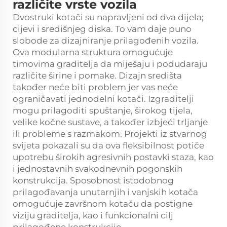
različite vrste vozila
Dvostruki kotači su napravljeni od dva dijela;
cijevi i središnjeg diska. To vam daje puno
slobode za dizajniranje prilagođenih vozila.
Ova modularna struktura omogućuje
timovima graditelja da miješaju i podudaraju
različite širine i pomake. Dizajn središta
također neće biti problem jer vas neće
ograničavati jednodelni kotači. Izgraditelji
mogu prilagoditi spuštanje, širokog tijela,
velike kočne sustave, a također izbjeći trljanje
ili probleme s razmakom. Projekti iz stvarnog
svijeta pokazali su da ova fleksibilnost potiče
upotrebu širokih agresivnih postavki staza, kao
i jednostavnih svakodnevnih pogonskih
konstrukcija. Sposobnost istodobnog
prilagođavanja unutarnjih i vanjskih kotača
omogućuje završnom kotaču da postigne
viziju graditelja, kao i funkcionalni cilj