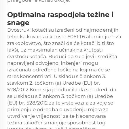
prilagođene konstrukcije.
Optimalna raspodjela težine i
snage
Dvostruki kotači su izrađeni od najmodernijih
tehnika kovanja i koriste 6061 T6 aluminijum za
zrakoplovstvo, što znači da će kotači biti što
lakši, uz maksimalan učinak na krutost i
čvrstoću kotača. Budući da su cijevi i središta
napravljeni odvojeno, inženjeri mogu
izračunati određene točke na kojima će se
stres koncentrirati. U skladu s člankom 3.
stavkom 2. točkom (a) Uredbe (EU) br.
528/2012 Komisija je odlučila da se odredi da
se u skladu s člankom 3. točkom (a) Uredbe
(EU) br. 528/2012 za te vrste vozila za koje se
primjenjuje odredba o uvođenju mjera za
utvrđivanje vrijednosti za te Neosnovana
težina također smanjuje sposobnost tog