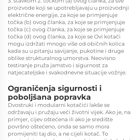
3. stavkom 2. točkom (a) ovog članka, za sve
proizvode koji se upotrebljavaju u proizvodnji
električne energije, za koje se primjenjuje
točka (b) ovog članka, za koje se primjenjuje
točka (c) ovog članka, za koje se primjenjuje
točka (d) ovog članka, za koje se Ovi kotači
mogu izdržati mnogo više od običnih kolica
kada su u pitanju savijanje, pukotine i druge
oblike strukturalnog umorstva. Neovisno
testiranje pruža jamstvo i sigurnost za
natjecateljske i svakodnevne situacije vožnje.
Ograničenja sigurnosti i
poboljšana popravka
Dvostruki i modularni kotačići lakše se
održavaju i pružaju veći životni vijek. Ako je, na
primjer, cijev oštećena ili ako je središte
površno oštećeno, onda se samo mora
promijeniti taj dio, a ne cijeli kotač. To