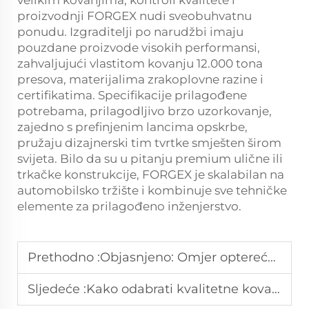
velikim kovanjima, kontroli kvalitete i
proizvodnji FORGEX nudi sveobuhvatnu
ponudu. Izgraditelji po narudžbi imaju
pouzdane proizvode visokih performansi,
zahvaljujući vlastitom kovanju 12.000 tona
presova, materijalima zrakoplovne razine i
certifikatima. Specifikacije prilagođene
potrebama, prilagodljivo brzo uzorkovanje,
zajedno s prefinjenim lancima opskrbe,
pružaju dizajnerski tim tvrtke smješten širom
svijeta. Bilo da su u pitanju premium ulične ili
trkačke konstrukcije, FORGEX je skalabilan na
automobilsko tržište i kombinuje sve tehničke
elemente za prilagođeno inženjerstvo.
Prethodno :
Objasnjeno: Omjer opterećenja, postavljanje i stil
Sljedeće :
Kako odabrati kvalitetne kovanke za svoje vozilo?