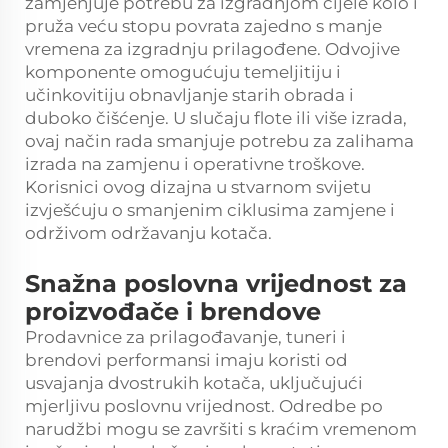
zamjenjuje potrebu za izgradnjom cijele kolo i
pruža veću stopu povrata zajedno s manje
vremena za izgradnju prilagođene. Odvojive
komponente omogućuju temeljitiju i
učinkovitiju obnavljanje starih obrada i
duboko čišćenje. U slučaju flote ili više izrada,
ovaj način rada smanjuje potrebu za zalihama
izrada na zamjenu i operativne troškove.
Korisnici ovog dizajna u stvarnom svijetu
izvješćuju o smanjenim ciklusima zamjene i
održivom održavanju kotača.
Snažna poslovna vrijednost za
proizvođače i brendove
Prodavnice za prilagođavanje, tuneri i
brendovi performansi imaju koristi od
usvajanja dvostrukih kotača, uključujući
mjerljivu poslovnu vrijednost. Odredbe po
narudžbi mogu se završiti s kraćim vremenom