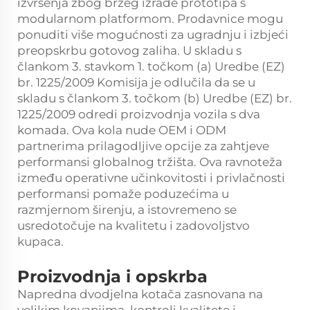
izvršenja zbog bržeg izrade prototipa s
modularnom platformom. Prodavnice mogu
ponuditi više mogućnosti za ugradnju i izbjeći
preopskrbu gotovog zaliha. U skladu s
člankom 3. stavkom 1. točkom (a) Uredbe (EZ)
br. 1225/2009 Komisija je odlučila da se u
skladu s člankom 3. točkom (b) Uredbe (EZ) br.
1225/2009 odredi proizvodnja vozila s dva
komada. Ova kola nude OEM i ODM
partnerima prilagodljive opcije za zahtjeve
performansi globalnog tržišta. Ova ravnoteža
između operativne učinkovitosti i privlačnosti
performansi pomaže poduzećima u
razmjernom širenju, a istovremeno se
usredotočuje na kvalitetu i zadovoljstvo
kupaca.
Proizvodnja i opskrba
Napredna dvodjelna kotača zasnovana na