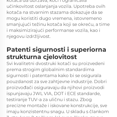
kotača da ubrzava, koči i ograničava
učinkovitost oslanjanja vozila. Upotreba ovih
kotača na stvarnim stazama dokazuje da se
mogu koristiti dugo vremena, istovremeno
smanjujući težinu kotača koji se okreću, a time
i maksimizirajući performanse vozila, kao i
njegovu izdržljivost.
Patenti sigurnosti i superiorna
strukturna cjelovitost
Svi kvalitetni dvostruki kotači su proizvedeni
prema strogim globalnim standardima
sigurnosti i patentama kako bi se osigurala
pouzdanost za sve zahtjevne industrije. Dobri
proizvođači osiguravaju da njihovi proizvodi
ispunjavaju JWL VIA, DOT i ECE standarde,
testiranje TUV-a za uličnu i stazu. Zbog
precizne montaže i iskovane konstrukcije, sve
imaju konzistentnu snagu. U skladu s člankom