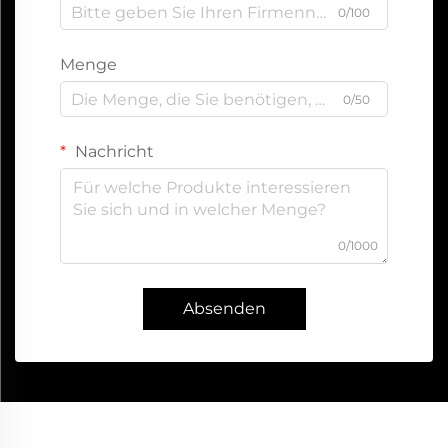
0/100
Menge
0/50
Nachricht
0/1000
Absenden