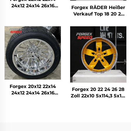
24x12 24x14 26x16
Forgex RÄDER Heißer
Monoblock
Verkauf Top 18 20 22
Geschmiedete 4x4
24 26 28 30 Zoll 5x114,3
Offroad 8x170 8x180
5x120 6x139,7
8x6,5 6x5,5 5x5 LKW-
Kundenspezifische
Felgen
Geschmiedete Felgen
PKW-Felge
Forgex 20x12 22x14
Forgex 20 22 24 26 28
24x12 24x14 26x16
Zoll 22x10 5x114,3 5x115
28x16 6061-T6
5x120,7 2-teilige Gold
Aluminium Offroad-
Auto-Felge
Schmiedefelgen für
Geschmiedete
Chevrolet GMC
Kundenspezifische
2500HD Silverado Ram
Räder