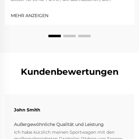
Leistung und das Gesamtfahrverhalten des Fahrzeugs
verbessern möchten. 2-teilige Räder sind flexibler als
MEHR ANZEIGEN
einteilige Räder, da Speichen und Felge getrennt sind,
wh...
Kundenbewertungen
John Smith
Außergewöhnliche Qualität und Leistung
Ich habe kürzlich meinen Sportwagen mit den
maßgeschneiderten Dreiteiler-Rädern von Forgex