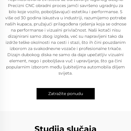
Precizni CNC obradni proces jamči savršeno ugradnju za
bilo koje vozilo, poboljšavajući estetiku i performanse. S
više od 30 godina iskustva u industriji, razumijemo potrebe
naših kupaca, pružajući prilagođena rješenja koja se odnose
na performanse i vizualni privlačnost. Naši kotači nisu
dizajnirani samo zbog izgleda, već su napravljeni tako da
izdrže teške okolnosti na cesti i stazi, što ih čini pouzdanim
izborom za svakodnevne vozače i profesionalne trkače.
Dizajn dubokog diska ne samo da daje upečatljiv vizualni
element, nego i poboljšava vuč i upravljanje, što ga čini
popularnim izborom među ljubiteljima automobila diljem
svijeta.
Zatražite ponudu
Studija slučaja