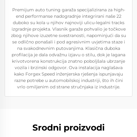
Premijum auto tuning garaža specijalizirana za high-
end performanse nadogradnje integrirani naše 22
duboko su kola u njihov najnoviji ulicu-legalni tracks
izgradnje projekta. Vlasnik garaže pohvalio je točkove
zbog njihove izuzetne svestranosti, napominjući da su
se odlično ponašali i pod agresivnim uvjetima staze i
na svakodnevnim putovanjima. Klasična duboka
profilacija je dala odvažnu izjavu o stilu, dok je lagana
krivotvorena konstrukcija znatno poboljšala ubrzanje
vozila i brzinski odgovor. Ova instalacija naglašava
kako Forgex Speed inženjerska rješenja ispunjavaju
razne potrebe u automobilskoj industriji, što ih čini
vrlo omiljenim od strane stručnjaka iz industrije.
Srodni proizvodi