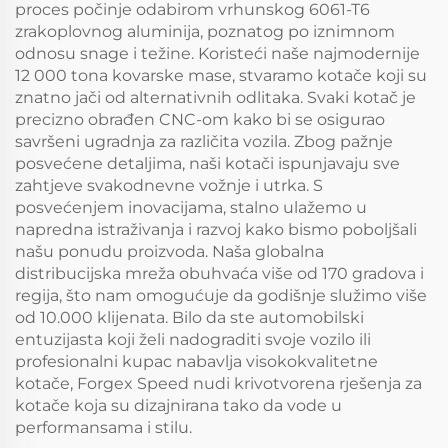
proces počinje odabirom vrhunskog 6061-T6
zrakoplovnog aluminija, poznatog po iznimnom
odnosu snage i težine. Koristeći naše najmodernije
12 000 tona kovarske mase, stvaramo kotače koji su
znatno jači od alternativnih odlitaka. Svaki kotač je
precizno obrađen CNC-om kako bi se osigurao
savršeni ugradnja za različita vozila. Zbog pažnje
posvećene detaljima, naši kotači ispunjavaju sve
zahtjeve svakodnevne vožnje i utrka. S
posvećenjem inovacijama, stalno ulažemo u
napredna istraživanja i razvoj kako bismo poboljšali
našu ponudu proizvoda. Naša globalna
distribucijska mreža obuhvaća više od 170 gradova i
regija, što nam omogućuje da godišnje služimo više
od 10.000 klijenata. Bilo da ste automobilski
entuzijasta koji želi nadograditi svoje vozilo ili
profesionalni kupac nabavlja visokokvalitetne
kotače, Forgex Speed nudi krivotvorena rješenja za
kotače koja su dizajnirana tako da vode u
performansama i stilu.