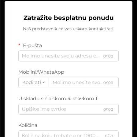
Zatražite besplatnu ponudu
Naš predstavnik će vas uskoro kontaktirati.
E-pošta
0/100
Mobilni/WhatsApp
Kodirati
0/100
U skladu s člankom 4. stavkom 1.
0/100
Količina
0/50