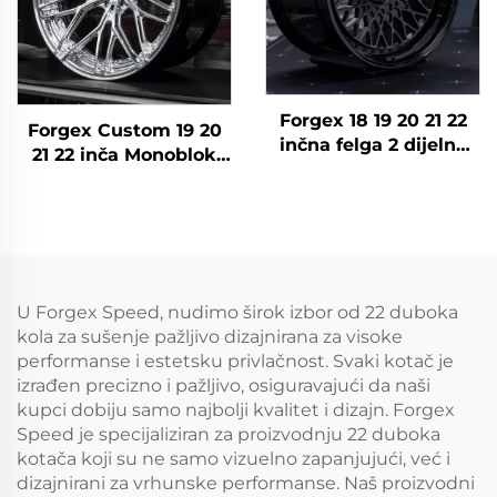
Forgex 18 19 20 21 22
Forgex Custom 19 20
inčna felga 2 dijelna
21 22 inča Monoblok
duboka zdjela 6061-T6
Duboko Dno Kovanje
slitina kovane felge za
Felge Aluminij
BMW E30 W124 C63
Kovanici za BMW
AMG 911 RS5
Tesla AMG Porsche
Volkswagen Nissan
Panamera Lexus
U Forgex Speed, nudimo širok izbor od 22 duboka
kola za sušenje pažljivo dizajnirana za visoke
performanse i estetsku privlačnost. Svaki kotač je
izrađen precizno i pažljivo, osiguravajući da naši
kupci dobiju samo najbolji kvalitet i dizajn. Forgex
Speed je specijaliziran za proizvodnju 22 duboka
kotača koji su ne samo vizuelno zapanjujući, već i
dizajnirani za vrhunske performanse. Naš proizvodni