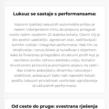
Luksuz se sastaje s performansama:
Izazovni ljubitelj luksuznih automobila prišao je
našem inženjerskom timu da potpuno prilagodi
vozilo našim osobnim 22 duboka kotača. Glavni cilj je
bio postići upečatljiv, agresivan stav, zadržavajući
komfor vožnje i integritet performansi. Naš tim za
istraživanje i razvoj blisko je surađivao s klijentom
kako bi finalizirao prilagođeni strukturni profil koji je
savršeno izvršio njihovu estetsku viziju. Konačni
krivotvoreni proizvod je promijenio pojavu na cesti i
dao znatno poboljšanu dinamiku rukovanja i
stabilnost, pokazujući kako naši napredni kotači
podižu luksuzni privlačnost vozila bez ugrožavanja
strukturalnih performansi.
Od ceste do pruge: svestrana rješenja