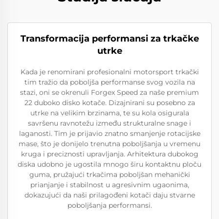
Transformacija performansi za trkačke
utrke
Kada je renomirani profesionalni motorsport trkački
tim tražio da poboljša performanse svog vozila na
stazi, oni se okrenuli Forgex Speed za naše premium
22 duboko disko kotače. Dizajnirani su posebno za
utrke na velikim brzinama, te su kola osigurala
savršenu ravnotežu između strukturalne snage i
laganosti. Tim je prijavio znatno smanjenje rotacijske
mase, što je donijelo trenutna poboljšanja u vremenu
kruga i preciznosti upravljanja. Arhitektura dubokog
diska udobno je ugostila mnogo širu kontaktnu ploču
guma, pružajući trkačima poboljšan mehanički
prianjanje i stabilnost u agresivnim ugaonima,
dokazujući da naši prilagođeni kotači daju stvarne
poboljšanja performansi.