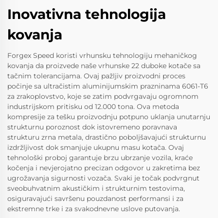
Inovativna tehnologija
kovanja
Forgex Speed koristi vrhunsku tehnologiju mehaničkog
kovanja da proizvede naše vrhunske 22 duboke kotače sa
tačnim tolerancijama. Ovaj pažljiv proizvodni proces
počinje sa ultračistim aluminijumskim prazninama 6061-T6
za zrakoplovstvo, koje se zatim podvrgavaju ogromnom
industrijskom pritisku od 12.000 tona. Ova metoda
kompresije za tešku proizvodnju potpuno uklanja unutarnju
strukturnu poroznost dok istovremeno poravnava
strukturu zrna metala, drastično poboljšavajući strukturnu
izdržljivost dok smanjuje ukupnu masu kotača. Ovaj
tehnološki proboj garantuje brzu ubrzanje vozila, kraće
kočenja i nevjerojatno precizan odgovor u zakretima bez
ugrožavanja sigurnosti vozača. Svaki je točak podvrgnut
sveobuhvatnim akustičkim i strukturnim testovima,
osiguravajući savršenu pouzdanost performansi i za
ekstremne trke i za svakodnevne uslove putovanja.