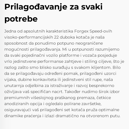
Prilagođavanje za svaki
potrebe
Jedna od apsolutnih karakteristika Forgex Speed-ovih
visoko-performancijskih 22 duboka kotača je naša
sposobnost da ponudimo potpuno neograničene
mogućnosti prilagođavanja. Mi u potpunosti razumijemo
da svaki pojedinačni vozilo platforme i vozača posjeduje
vrlo jedinstvene performanse zahtjeve i stiling ciljeve, što je
razlog zašto smo blisko surađuju s svakom klijentom. Bilo
da se prilagođavaju određeni pomak, prilagođeni uzorci
vijaka, dubine konkaviteta ili jedinstveni stil rupe, naša
unutarnja odjelbina za istraživanje i razvoj besprekorno
oživljava vaš specifičan nacrt. Također nudimo širok izbor
premiumnih višeslojnog praškanog premaza, četkice
anodiziranih opcija i ogledalo polirane završetke,
osiguravajući vaš prilagođeni set kotača pruža optimalne
dinamike praćenja i izlazi dramatično na otvorenom putu.