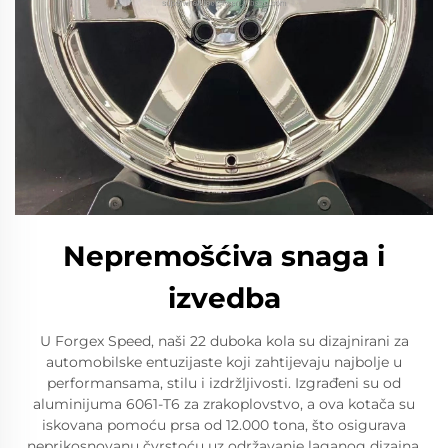
Nepremošćiva snaga i
izvedba
U Forgex Speed, naši 22 duboka kola su dizajnirani za
automobilske entuzijaste koji zahtijevaju najbolje u
performansama, stilu i izdržljivosti. Izgrađeni su od
aluminijuma 6061-T6 za zrakoplovstvo, a ova kotača su
iskovana pomoću prsa od 12.000 tona, što osigurava
neprikosnovanu čvrstoću uz održavanje laganog dizajna.