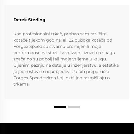
Derek Sterling
Kao profesionalni trkač, probao sam različite
kotače tijekom godina, ali 22 duboka kotača od
Forgex Speed su stvarno promijenili moje
performanse na stazi. Lak dizajn i izuzetna snaga
značajno su poboljšali moje vrijeme u krugu.
Cijenim pažnju na detalje u inženjerstvu, a estetika
je jednostavno nepobjediva. Ja bih preporučio
Forgex Speed svima koji ozbiljno razmišljaju o
trkama.