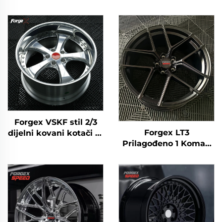
Forgex VSKF stil 2/3
Forgex LT3
dijelni kovani kotači 18
Prilagođeno 1 Komad
19 20'' Duboki rub,
5x120 5x114.3 18 19 20
polirani 5x114.3 za
22 Inča Kovana
Lexus IS300 Nissan
Duboko Udupljena
350Z 370Z GS300 S13
Kolača za BMW M2 M3
R32
F80 Audi Mercedes
AMG Porsche