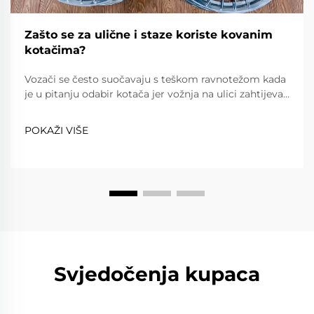
Zašto se za ulične i staze koriste kovanim
kotačima?
Vozači se često suočavaju s teškom ravnotežom kada
je u pitanju odabir kotača jer vožnja na ulici zahtijeva
pouzdanost, udobnost i poštovanje prometnih
propisa, dok vožnja na stazi zahtijeva iznimnu lakost,
POKAŽI VIŠE
snagu i preciznost. Kovanim kotačima...
Svjedočenja kupaca