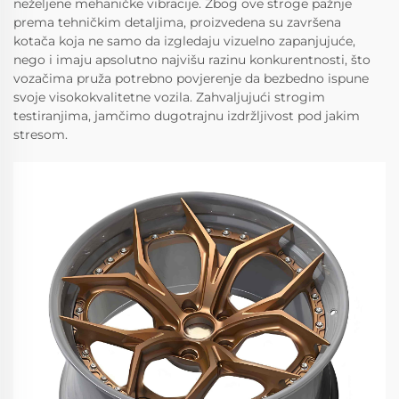
neželjene mehaničke vibracije. Zbog ove stroge pažnje
prema tehničkim detaljima, proizvedena su završena
kotača koja ne samo da izgledaju vizuelno zapanjujuće,
nego i imaju apsolutno najvišu razinu konkurentnosti, što
vozačima pruža potrebno povjerenje da bezbedno ispune
svoje visokokvalitetne vozila. Zahvaljujući strogim
testiranjima, jamčimo dugotrajnu izdržljivost pod jakim
stresom.