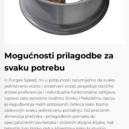
Mogućnosti prilagodbe za
svaku potrebu
U Forgex Speed, mi u potpunosti razumijemo da svako
jedinstveno vozilo i strastveni vozač posjeduje različite
stilske preferencije i individualne funkcionalne zahtjeve.
Upravo zato ponosno nudimo široku i fleksibilnu opciju
prilagođavanja naših potpisanih četkica kako bismo
zadovoljili svaku jedinstvenu potražnju. Od preciznih
dimenzija prečnika i prilagođenih pomaka do
specijaliziranih završetaka i složenih dizajna šiljaka, naš
tehnički tim blisko radi s klijentima kako bi stvorio