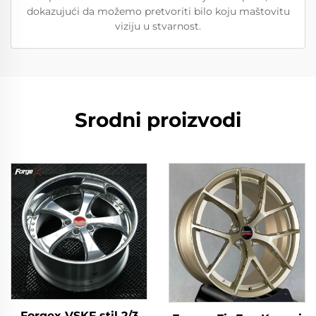
dokazujući da možemo pretvoriti bilo koju maštovitu
viziju u stvarnost.
Srodni proizvodi
Forgex VSKF stil 2/3