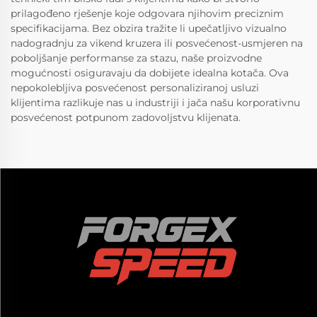
prilagođeno rješenje koje odgovara njihovim preciznim
specifikacijama. Bez obzira tražite li upečatljivo vizualno
nadogradnju za vikend kruzera ili posvećenost-usmjeren na
poboljšanje performanse za stazu, naše proizvodne
mogućnosti osiguravaju da dobijete idealna kotača. Ova
nepokolebljiva posvećenost personaliziranoj usluzi
klijentima razlikuje nas u industriji i jača našu korporativnu
posvećenost potpunom zadovoljstvu klijenata.