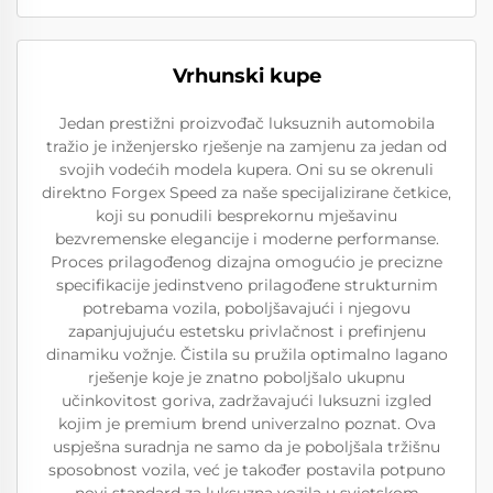
Vrhunski kupe
Jedan prestižni proizvođač luksuznih automobila
tražio je inženjersko rješenje na zamjenu za jedan od
svojih vodećih modela kupera. Oni su se okrenuli
direktno Forgex Speed za naše specijalizirane četkice,
koji su ponudili besprekornu mješavinu
bezvremenske elegancije i moderne performanse.
Proces prilagođenog dizajna omogućio je precizne
specifikacije jedinstveno prilagođene strukturnim
potrebama vozila, poboljšavajući i njegovu
zapanjujujuću estetsku privlačnost i prefinjenu
dinamiku vožnje. Čistila su pružila optimalno lagano
rješenje koje je znatno poboljšalo ukupnu
učinkovitost goriva, zadržavajući luksuzni izgled
kojim je premium brend univerzalno poznat. Ova
uspješna suradnja ne samo da je poboljšala tržišnu
sposobnost vozila, već je također postavila potpuno