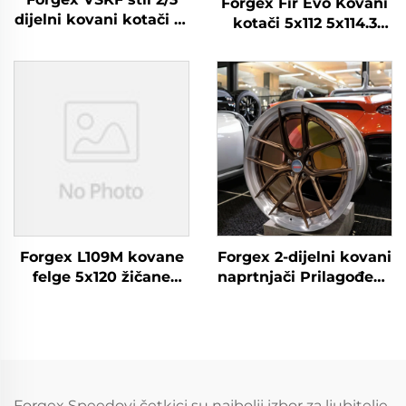
Forgex Fir Evo Kovani
dijelni kovani kotači 18
kotači 5x112 5x114.3
19 20'' Duboki rub,
5x120 5x130 Luksuzni
polirani 5x114.3 za
kovani legirani kotači
Lexus IS300 Nissan
za BMW M3 M4 M2 M5
350Z 370Z GS300 S13
Porsche 911 Cayman
R32
AMG
Forgex L109M kovane
Forgex 2-dijelni kovani
felge 5x120 žičane
naprtnjači Prilagođeno
felge prilagođene
20 21 22 inča 5x112
kovane felge za Range
5x114.3 5x120 5x130
Rover Sport luksuzne
Matirani
žice legure felge
aluminijumski kovani
Mercedes BMW Audi
kotači za M3 G80 M4
C8 GT-R
Forgex Speedovi četkici su najbolji izbor za ljubitelje