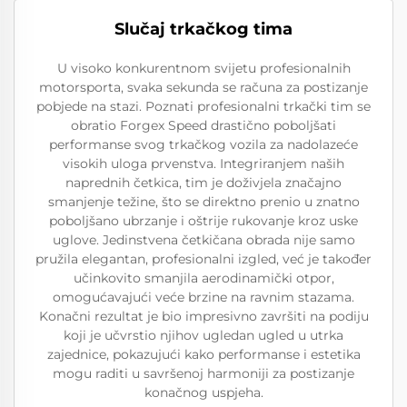
Slučaj trkačkog tima
U visoko konkurentnom svijetu profesionalnih
motorsporta, svaka sekunda se računa za postizanje
pobjede na stazi. Poznati profesionalni trkački tim se
obratio Forgex Speed drastično poboljšati
performanse svog trkačkog vozila za nadolazeće
visokih uloga prvenstva. Integriranjem naših
naprednih četkica, tim je doživjela značajno
smanjenje težine, što se direktno prenio u znatno
poboljšano ubrzanje i oštrije rukovanje kroz uske
uglove. Jedinstvena četkičana obrada nije samo
pružila elegantan, profesionalni izgled, već je također
učinkovito smanjila aerodinamički otpor,
omogućavajući veće brzine na ravnim stazama.
Konačni rezultat je bio impresivno završiti na podiju
koji je učvrstio njihov ugledan ugled u utrka
zajednice, pokazujući kako performanse i estetika
mogu raditi u savršenoj harmoniji za postizanje
konačnog uspjeha.