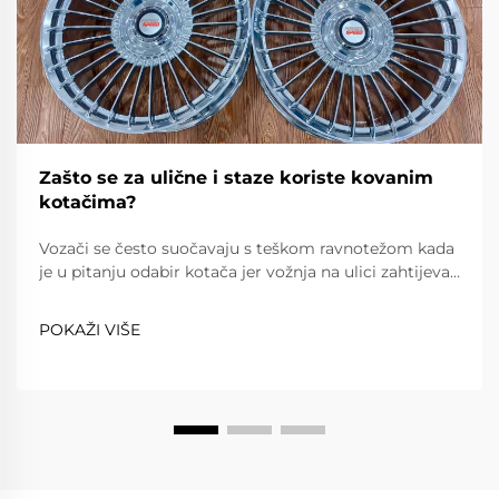
Zašto se za ulične i staze koriste kovanim
kotačima?
Vozači se često suočavaju s teškom ravnotežom kada
je u pitanju odabir kotača jer vožnja na ulici zahtijeva
pouzdanost, udobnost i poštovanje prometnih
propisa, dok vožnja na stazi zahtijeva iznimnu lakost,
POKAŽI VIŠE
snagu i preciznost. Kovanim kotačima...