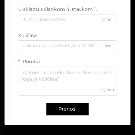
U skladu s člankom 4. stavkom 1.
0/100
Količina
0/50
Poruka
0/1000
Prenosi