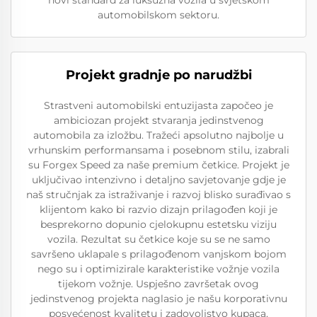
novi standard za luksuzna vozila u svjetskom
automobilskom sektoru.
Projekt gradnje po narudžbi
Strastveni automobilski entuzijasta započeo je
ambiciozan projekt stvaranja jedinstvenog
automobila za izložbu. Tražeći apsolutno najbolje u
vrhunskim performansama i posebnom stilu, izabrali
su Forgex Speed za naše premium četkice. Projekt je
uključivao intenzivno i detaljno savjetovanje gdje je
naš stručnjak za istraživanje i razvoj blisko surađivao s
klijentom kako bi razvio dizajn prilagođen koji je
besprekorno dopunio cjelokupnu estetsku viziju
vozila. Rezultat su četkice koje su se ne samo
savršeno uklapale s prilagođenom vanjskom bojom
nego su i optimizirale karakteristike vožnje vozila
tijekom vožnje. Uspješno završetak ovog
jedinstvenog projekta naglasio je našu korporativnu
posvećenost kvalitetu i zadovoljstvo kupaca,