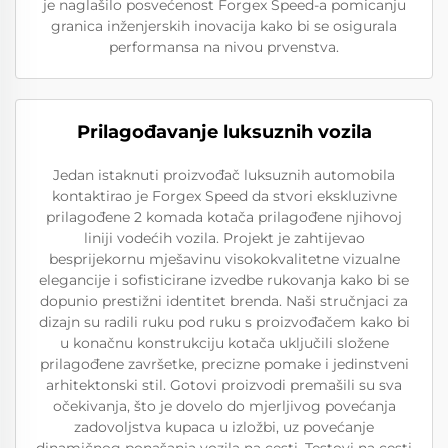
je naglašilo posvećenost Forgex Speed-a pomicanju
granica inženjerskih inovacija kako bi se osigurala
performansa na nivou prvenstva.
Prilagođavanje luksuznih vozila
Jedan istaknuti proizvođač luksuznih automobila
kontaktirao je Forgex Speed da stvori ekskluzivne
prilagođene 2 komada kotača prilagođene njihovoj
liniji vodećih vozila. Projekt je zahtijevao
besprijekornu mješavinu visokokvalitetne vizualne
elegancije i sofisticirane izvedbe rukovanja kako bi se
dopunio prestižni identitet brenda. Naši stručnjaci za
dizajn su radili ruku pod ruku s proizvođačem kako bi
u konačnu konstrukciju kotača uključili složene
prilagođene završetke, precizne pomake i jedinstveni
arhitektonski stil. Gotovi proizvodi premašili su sva
očekivanja, što je dovelo do mjerljivog povećanja
zadovoljstva kupaca u izložbi, uz povećanje
dinamičnog ponašanja vozila na cesti. Testovi na cesti