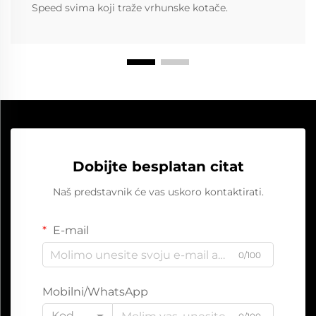
Speed svima koji traže vrhunske kotače.
Dobijte besplatan citat
Naš predstavnik će vas uskoro kontaktirati.
E-mail
0/100
Mobilni/WhatsApp
Kod