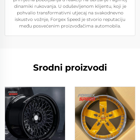
dinamiki rukovanja. U oduševljenom klijentu, koji je
pohvalio transformativni utjecaj na svakodnevno
iskustvo vožnje, Forgex Speed je stvorio reputaciju
među posvećenim proizvođačima automobila.
Srodni proizvodi