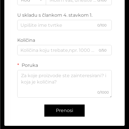
0/100
U skladu s člankom 4. stavkom 1.
0/100
Količina
0/50
Poruka
0/1000
Prenosi