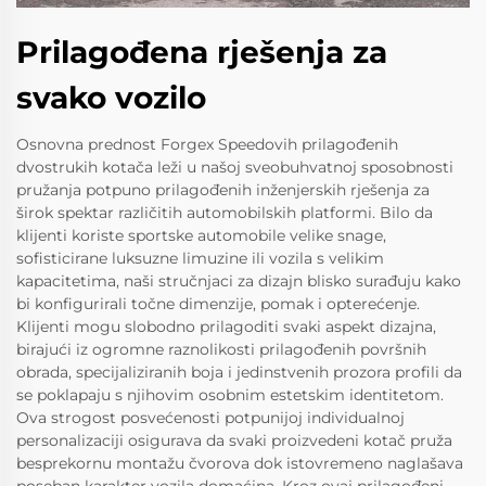
Prilagođena rješenja za
svako vozilo
Osnovna prednost Forgex Speedovih prilagođenih
dvostrukih kotača leži u našoj sveobuhvatnoj sposobnosti
pružanja potpuno prilagođenih inženjerskih rješenja za
širok spektar različitih automobilskih platformi. Bilo da
klijenti koriste sportske automobile velike snage,
sofisticirane luksuzne limuzine ili vozila s velikim
kapacitetima, naši stručnjaci za dizajn blisko surađuju kako
bi konfigurirali točne dimenzije, pomak i opterećenje.
Klijenti mogu slobodno prilagoditi svaki aspekt dizajna,
birajući iz ogromne raznolikosti prilagođenih površnih
obrada, specijaliziranih boja i jedinstvenih prozora profili da
se poklapaju s njihovim osobnim estetskim identitetom.
Ova strogost posvećenosti potpunijoj individualnoj
personalizaciji osigurava da svaki proizvedeni kotač pruža
besprekornu montažu čvorova dok istovremeno naglašava