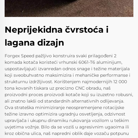
Neprijekidna čvrstoća i
lagana dizajn
Forgex Speed pažljivo konstruira svaki prilagođeni 2
komada kotača koristeći vrhunski 6061-T6 aluminijum,
uspostavljajući izvanredan odnos snage i težine materijala
koji sveobuhvatno maksimizira i mehaničke performanse i
strukturnu izdržljivost. Korištenjem najmodernijih 12 000
tona kovanih tiskara uz precizno CNC obradu, naš
proizvodni proces proizvodi kotače koji su izuzetno robusni,
ali znatno lakši od standardnih alternativnih odlijevanja.
Ova strateška minimiziranje neospremenjene rotacijske
težine izravno optimizira ugradnju osvetljenja, odzivnost
upravljača i ukupnu dinamiku rukovanja vozilom u teškim
uvjetima vožnje. Bilo da se voziš u agresivnim ugaoima ili
kroz obična ulica, naš napredni oblik daje vozaču potpunu