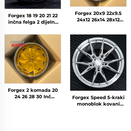
Forgex 20x9 22x9.5
Forgex 18 19 20 21 22
24x12 26x14 28x12
inčna felga 2 dijelna
Custom Forged
duboka zdjela 6061-T6
Wheels Chrome
slitina kovane felge za
Wheel Konkavni
BMW E30 W124 C63
removi Zlatni
AMG 911 RS5
Automobilni removi
Volkswagen Nissan
Forgex 2 komada 20
24 26 28 30 Inč
Forgex Speed 5-kraki
krivotvorena kotača
monoblok kovani
putnički auto obruč
naplatci | Prilagođeni
5x114.3 5x115 5x120
aluminijski naplatci
Zlatni kromi
5x112 i 5x120 za modele
automobila obruč
BMW M3 G80, M4 i