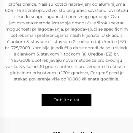
profesionalce. Naši su kotači napravljeni od aluminijuma
6061-T6 za zrakoplovstvo, što osigurava savršenu ravnotežu
između snage, laganosti i preciznog ugradnje. Ova
jedinstvena metoda izgradnje omogućuje širok spektar
mogućnosti prilagođavanja, prilagođavajući se specifičnim
potrebama i preferencijama naših klijenata. U skladu s
člankom 3. stavkom 1. stavkom 2. točkom (a) Uredbe (EZ)
br. 725/2009 Komisija je odlučila da se odredi da se u skladu
s člankom 3. stavkom 1. točkom (a) Uredbe (EZ) br.
765/2008 upotrebljavaju nove metode za proizvodnju
vozila. S više od 30 godina internih proizvodnih stručnosti i
globalnim prisustvom u 170+ gradova, Forgex Speed je
stekao povjerenje više od 10.000 klijenata godišnje.
Dobijte citat