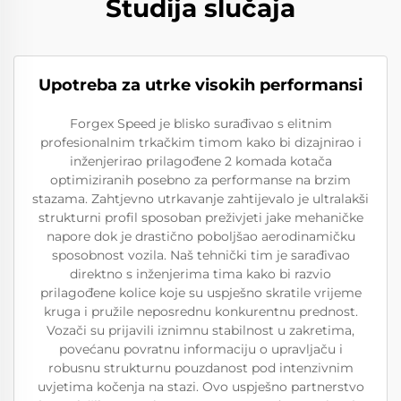
Studija slučaja
Upotreba za utrke visokih performansi
Forgex Speed je blisko surađivao s elitnim
profesionalnim trkačkim timom kako bi dizajnirao i
inženjerirao prilagođene 2 komada kotača
optimiziranih posebno za performanse na brzim
stazama. Zahtjevno utrkavanje zahtijevalo je ultralakši
strukturni profil sposoban preživjeti jake mehaničke
napore dok je drastično poboljšao aerodinamičku
sposobnost vozila. Naš tehnički tim je sarađivao
direktno s inženjerima tima kako bi razvio
prilagođene kolice koje su uspješno skratile vrijeme
kruga i pružile neposrednu konkurentnu prednost.
Vozači su prijavili iznimnu stabilnost u zakretima,
povećanu povratnu informaciju o upravljaču i
robusnu strukturnu pouzdanost pod intenzivnim
uvjetima kočenja na stazi. Ovo uspješno partnerstvo