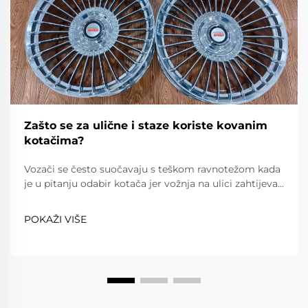
Zašto se za ulične i staze koriste kovanim
kotačima?
Vozači se često suočavaju s teškom ravnotežom kada
je u pitanju odabir kotača jer vožnja na ulici zahtijeva
pouzdanost, udobnost i poštovanje prometnih
propisa, dok vožnja na stazi zahtijeva iznimnu lakost,
POKAŽI VIŠE
snagu i preciznost. Kovanim kotačima...