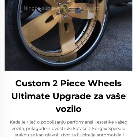
Custom 2 Piece Wheels
Ultimate Upgrade za vaše
vozilo
Kada je riječ o poboljšanju performansi i estetike vašeg
vozila, prilagođeni dvostruki kotači iz Forgex Speed-a
istaknu se kao glavni izbor za ljubitelje automobila i