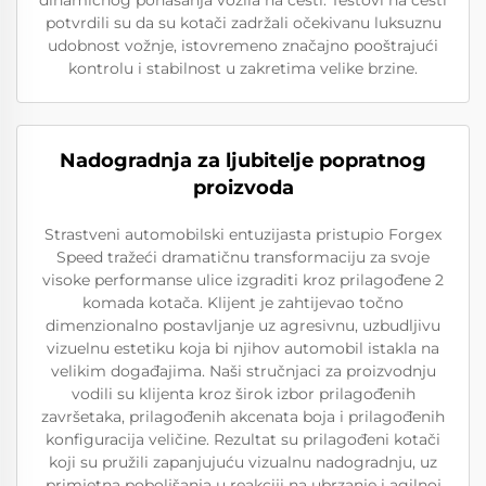
potvrdili su da su kotači zadržali očekivanu luksuznu
udobnost vožnje, istovremeno značajno pooštrajući
kontrolu i stabilnost u zakretima velike brzine.
Nadogradnja za ljubitelje popratnog
proizvoda
Strastveni automobilski entuzijasta pristupio Forgex
Speed tražeći dramatičnu transformaciju za svoje
visoke performanse ulice izgraditi kroz prilagođene 2
komada kotača. Klijent je zahtijevao točno
dimenzionalno postavljanje uz agresivnu, uzbudljivu
vizuelnu estetiku koja bi njihov automobil istakla na
velikim događajima. Naši stručnjaci za proizvodnju
vodili su klijenta kroz širok izbor prilagođenih
završetaka, prilagođenih akcenata boja i prilagođenih
konfiguracija veličine. Rezultat su prilagođeni kotači
koji su pružili zapanjujuću vizualnu nadogradnju, uz
primjetna poboljšanja u reakciji na ubrzanje i agilnoj