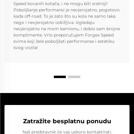
Speed kovanih kotača, i ne mogu biti sretniji!
Poboljšanje performansi je nevjerojatno, pogotovo
kada off-road. To je zato što su kola ne samo laka
nego i nevjerojatno izdržljiva. Izgledaju
nevjerojatno na mom kamionu, i dobio sam brojne
komplimente. Vrlo preporučujem Forgex Speed
svima koji žele poboljšati performanse i estetiku
svog vozila!
Zatražite besplatnu ponudu
Naš predstavnik će vas uskoro kontaktirati.