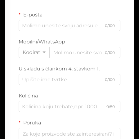
E-pošta
0/100
Mobilni/WhatsApp
Kodirati
0/100
U skladu s člankom 4. stavkom 1.
0/100
Količina
0/50
Poruka