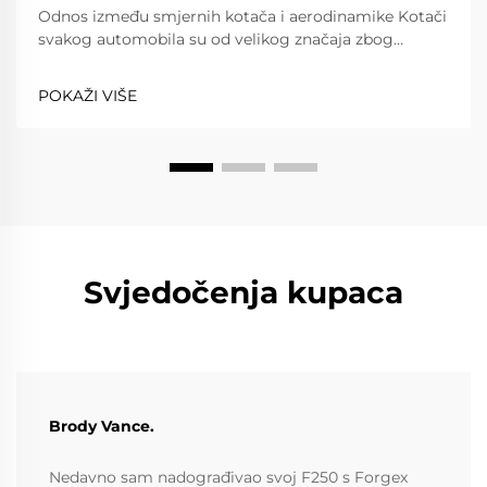
Odnos između smjernih kotača i aerodinamike Kotači
svakog automobila su od velikog značaja zbog
performansi i učinkovitosti koje nude. Iznimka su
smjerni kotači; oni imaju tendenciju poboljšati
POKAŽI VIŠE
performanse.
Svjedočenja kupaca
Brody Vance.
Nedavno sam nadograđivao svoj F250 s Forgex