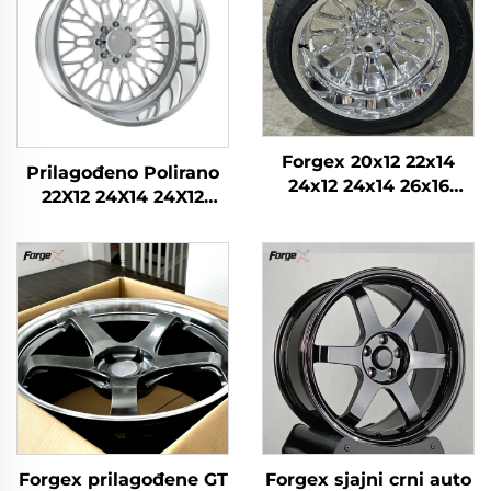
Forgex 20x12 22x14
Prilagođeno Polirano
24x12 24x14 26x16
22X12 24X14 24X12
28x16 6061-T6
26X12 28X16 Inča 8x170
Aluminijumski
8x180 6x139.7 Legirano
terenski kovani kotači
Kovano Kamionsko
za Chevrolet GMC
Koloč za Ford F-350
2500HD Silverado Ram
RAM1500 2500 Obod
SUV
Forgex prilagođene GT
Forgex sjajni crni auto