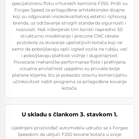
specijaliziranu flotu vrhunskih kamiona F250. Prišli su
Forgex Speed za prilagođene arhitektonske dizajne
koji su odgovarali visokokvalitetnoj estetici njihovog
brenda, uz održavanje strogih standarda sigurnosti i
nosivosti. Naš inženjerski tim koristi napredno 3D
strukturno modeliranje i precizne CNC obrate
protokole za stvaranje upečatljivih kotača koji ne
samo da poboljšavaju opći izgled vozila na rublju, već
i poboljšavaju plahtost vožnje i dugotrajnost.
Povećane mehaničke performanse flote i prefinjena
vizualna privlačnost uspješno su privukle bolje
plaćene klijente, što je pokazalo izravnu komercijalnu
učinkovitost naših programa za prilagođene kovanje
kotača.
U skladu s člankom 3. stavkom 1.
Ujedinjeni proizvođač automobila udružio se s Forgex
Speedom da uključi F250 kovane kotače u svoje