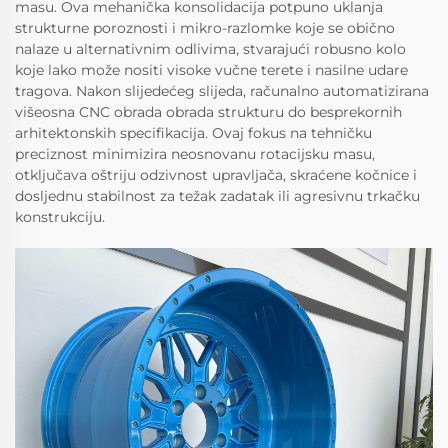
masu. Ova mehanička konsolidacija potpuno uklanja
strukturne poroznosti i mikro-razlomke koje se obično
nalaze u alternativnim odlivima, stvarajući robusno kolo
koje lako može nositi visoke vučne terete i nasilne udare
tragova. Nakon slijedećeg slijeda, računalno automatizirana
višeosna CNC obrada obrada strukturu do besprekornih
arhitektonskih specifikacija. Ovaj fokus na tehničku
preciznost minimizira neosnovanu rotacijsku masu,
otključava oštriju odzivnost upravljača, skraćene kočnice i
dosljednu stabilnost za težak zadatak ili agresivnu trkačku
konstrukciju.