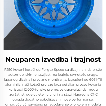
Neuparen izvedba i trajnost
F250 kovani kotači od Forgex Speed su dizajnirani da pruže
automobilskim entuzijastima krajnju ravnotežu snage,
laganog dizajna i precizne montiranja. Izgrađeni od 6061-T6
aluminija, naši kotači prolaze kroz detaljan proces kovanja
koristeći 12.000-tonske preme, osiguravajući da mogu
izdržati stroge uvjete i u ulici i na stazi. Napredna CNC
obrada dodatno poboljšava njihove performanse,
omogućujući savršeno prilagođavanje bilo kojem modelu