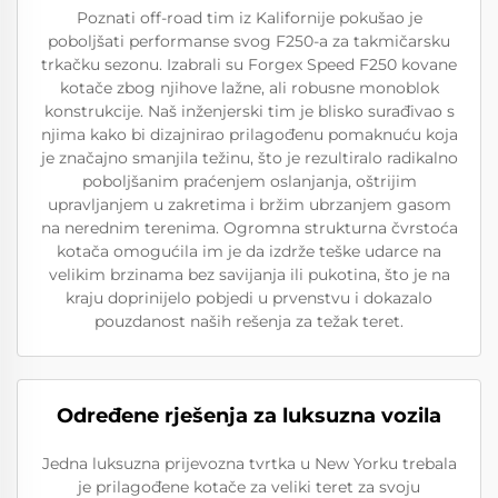
Poznati off-road tim iz Kalifornije pokušao je
poboljšati performanse svog F250-a za takmičarsku
trkačku sezonu. Izabrali su Forgex Speed F250 kovane
kotače zbog njihove lažne, ali robusne monoblok
konstrukcije. Naš inženjerski tim je blisko surađivao s
njima kako bi dizajnirao prilagođenu pomaknuću koja
je značajno smanjila težinu, što je rezultiralo radikalno
poboljšanim praćenjem oslanjanja, oštrijim
upravljanjem u zakretima i bržim ubrzanjem gasom
na nerednim terenima. Ogromna strukturna čvrstoća
kotača omogućila im je da izdrže teške udarce na
velikim brzinama bez savijanja ili pukotina, što je na
kraju doprinijelo pobjedi u prvenstvu i dokazalo
pouzdanost naših rešenja za težak teret.
Određene rješenja za luksuzna vozila
Jedna luksuzna prijevozna tvrtka u New Yorku trebala
je prilagođene kotače za veliki teret za svoju