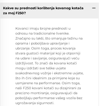
Kakve su prednosti korištenja kovanog kotača
za moj F250?
Kovanci imaju brojne prednosti u
odnosu na tradicionalne livenike.
Značajno su lakši, što smanjuje težinu na
oprama i poboljšava upravljanje i
ubrzanje. Osim toga, proces kovanja
stvara gustoći materijal koji je otporniji
na udare i savijanje, osiguravajući veću
izdržljivost. To znači da kovana kotači
mogu izdržati sve teške uvjete
svakodnevnog vožnje i ekstremne uvjete,
što ih čini idealnim za primjene koje su
usmjerene na performanse. Osim toga,
naši F250 kovani kotači su dizajnirani za
precizno montiranje, osiguravajući da
poboljšaju performanse vašeg vozila bez
ugrožavanja sigurnosti.