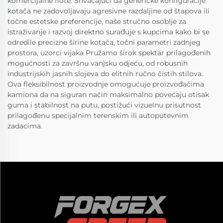
komercijalne flote. Shvaćajući da generičke konfiguracije
kotača ne zadovoljavaju agresivne razdaljine od štapova ili
točne estetske preferencije, naše stručno osoblje za
istraživanje i razvoj direktno surađuje s kupcima kako bi se
odredile precizne širine kotača, točni parametri zadnjeg
prostora, uzorci vijaka Pružamo širok spektar prilagođenih
mogućnosti za završnu vanjsku odjeću, od robusnih
industrijskih jasnih slojeva do elitnih ručno čistih stilova.
Ova fleksibilnost proizvodnje omogućuje proizvođačima
kamiona da na siguran način maksimalno povećaju otisak
guma i stabilnost na putu, postižući vizuelnu prisutnost
prilagođenu specijalnim terenskim ili autoputevnim
zadacima.