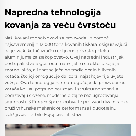
Napredna tehnologija
kovanja za veću čvrstoću
Naši kovani monoblokovi se proizvode uz pomoć
najsavremenijih 12 000 tona kovanih tiskara, osiguravajući
da je svaki kotač izrađen od jednog čvrstog bloka
aluminijuma za zrakoplovstvo. Ovaj napredni industrijski
postupak stvara gustoću materijalnu strukturu koja je
znatno lakša, ali znatno jača od tradicionalnih livenih
kotača, što joj omogućuje da izdrži najzahtjevnije uvjete
vožnje. Ova tehnologija nam omogućuje da proizvodimo
kotače koji su potpuno pouzdani i strukturno zdravi, a
podržavaju složene, moderne dizajne bez ugrožavanja
sigurnosti. S Forgex Speed, dobivate proizvod dizajniran da
pruži vrhunske mehaničke performanse i dugotrajnu
izdržljivost na bilo kojoj cesti ili stazi.