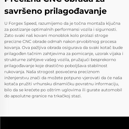
savršeno prilagođavanje
U Forgex Speed, razumijemo da je točna montaža ključna
za postizanje optimalnih performansi vozila i sigurnosti.
Zato svaki naš kovani monoblok kolo prolazi stroge
precizne CNC obrade odmah nakon prvobitnog procesa
kovanja. Ova pažljiva obrada osigurava da svaki kotač bude
prilagođen tačnim zahtjevima za pomicanje, uzorak vijaka i
strukturne zahtjeve vašeg vozila, pružajući besprekorno
prilagođavanje koje drastično poboljšava stabilnost
rukovanja. Naša strogost posvećena preciznom
inženjerstvu znači da možete potpuno vjerovati da će naša
kotača pružiti vrhunsku dinamičku povratnu informaciju,
bilo da se krećete po oštrim uglovima ili gurate automobil
do apsolutne granice na trkačkoj stazi.