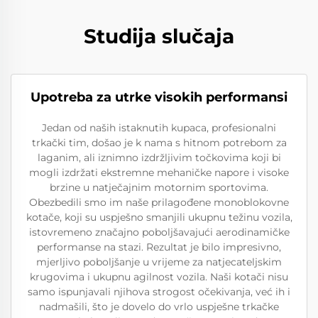
Studija slučaja
Upotreba za utrke visokih performansi
Jedan od naših istaknutih kupaca, profesionalni
trkački tim, došao je k nama s hitnom potrebom za
laganim, ali iznimno izdržljivim točkovima koji bi
mogli izdržati ekstremne mehaničke napore i visoke
brzine u natječajnim motornim sportovima.
Obezbedili smo im naše prilagođene monoblokovne
kotače, koji su uspješno smanjili ukupnu težinu vozila,
istovremeno značajno poboljšavajući aerodinamičke
performanse na stazi. Rezultat je bilo impresivno,
mjerljivo poboljšanje u vrijeme za natjecateljskim
krugovima i ukupnu agilnost vozila. Naši kotači nisu
samo ispunjavali njihova strogost očekivanja, već ih i
nadmašili, što je dovelo do vrlo uspješne trkačke