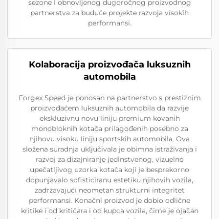
sezone i obnovljenog dugoročnog proizvodnog
partnerstva za buduće projekte razvoja visokih
performansi.
Kolaboracija proizvođača luksuznih
automobila
Forgex Speed je ponosan na partnerstvo s prestižnim
proizvođačem luksuznih automobila da razvije
ekskluzivnu novu liniju premium kovanih
monobloknih kotača prilagođenih posebno za
njihovu visoku liniju sportskih automobila. Ova
složena suradnja uključivala je obimna istraživanja i
razvoj za dizajniranje jedinstvenog, vizuelno
upečatljivog uzorka kotača koji je besprekorno
dopunjavalo sofisticiranu estetiku njihovih vozila,
zadržavajući neometan strukturni integritet
performansi. Konačni proizvod je dobio odlične
kritike i od kritičara i od kupca vozila, čime je ojačan