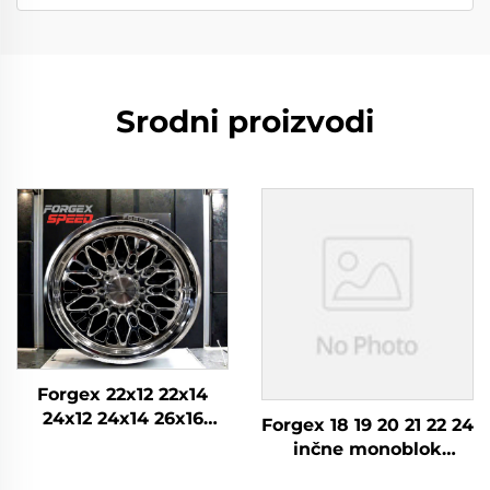
Srodni proizvodi
Forgex 22x12 22x14
24x12 24x14 26x16
Forgex 18 19 20 21 22 24
Monoblok Kovan 4x4
inčne monoblok
Offroad 8x170 8x180
kovane felge 5x112