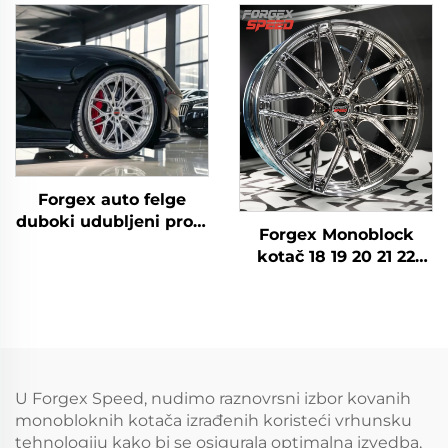
8x6.5 6x5.5 5x5
5x120 5x130
automobilske felge
žičane felge za
Porsche Rolls-Royce
AMG BMW X7
Forgex auto felge
duboki udubljeni profil
Forgex Monoblock
5x120 5x112 5x114.3
kotač 18 19 20 21 22
monoblok
inča 5x114.3 5x120
aluminijumski legirani
Chrome prilagođeni
točkovi za putnička
felge za putnička
vozila kovani točkovi
vozila udubljene
za luksuzna vozila
aluminijske kovane
kotače
U Forgex Speed, nudimo raznovrsni izbor kovanih
monobloknih kotača izrađenih koristeći vrhunsku
tehnologiju kako bi se osigurala optimalna izvedba,