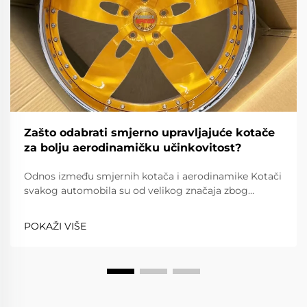
Zašto odabrati smjerno upravljajuće kotače
za bolju aerodinamičku učinkovitost?
Odnos između smjernih kotača i aerodinamike Kotači
svakog automobila su od velikog značaja zbog
performansi i učinkovitosti koje nude. Iznimka su
smjerni kotači; oni imaju tendenciju poboljšati
POKAŽI VIŠE
performanse.