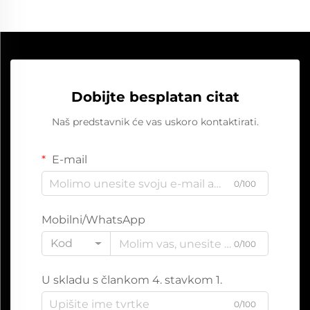
Dobijte besplatan citat
Naš predstavnik će vas uskoro kontaktirati.
E-mail
0/100
Mobilni/WhatsApp
Kod
0/100
U skladu s člankom 4. stavkom 1.
0/100