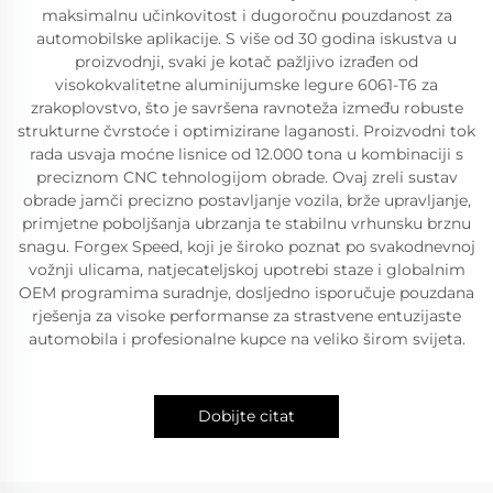
maksimalnu učinkovitost i dugoročnu pouzdanost za
automobilske aplikacije. S više od 30 godina iskustva u
proizvodnji, svaki je kotač pažljivo izrađen od
visokokvalitetne aluminijumske legure 6061-T6 za
zrakoplovstvo, što je savršena ravnoteža između robuste
strukturne čvrstoće i optimizirane laganosti. Proizvodni tok
rada usvaja moćne lisnice od 12.000 tona u kombinaciji s
preciznom CNC tehnologijom obrade. Ovaj zreli sustav
obrade jamči precizno postavljanje vozila, brže upravljanje,
primjetne poboljšanja ubrzanja te stabilnu vrhunsku brznu
snagu. Forgex Speed, koji je široko poznat po svakodnevnoj
vožnji ulicama, natjecateljskoj upotrebi staze i globalnim
OEM programima suradnje, dosljedno isporučuje pouzdana
rješenja za visoke performanse za strastvene entuzijaste
automobila i profesionalne kupce na veliko širom svijeta.
Dobijte citat