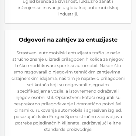
ugled brenda za izvrsnost, luksuzno zanat i
inženjerske inovacije u globalnoj automobilskoj
industriji.
Odgovori na zahtjev za entuzijaste
Strastveni automobilski entuzijasta tražio je naše
stručno znanje u izradi prilagođenih kolica za njegov
teško modifikovani sportski automobil. Nakon što
smo razgovarali o njegovim tehničkim zahtjevima i
dizajnerskim idejama, naš tim je napravio prilagođeni
set kotača koji su odgovarali njegovim
specifikacijama vozila, a istovremeno odražavali
njegov osobni stil. Općinstveni kotači osigurali su
besprekorno prilagođavanje i dramatično poboljšali
dinamiku rukovanja automobila i agresivan izgled,
pokazujući kako Forgex Speed stručno zadovoljava
potrebe pojedinačnih klijenata, zadržavajući elitne
standarde proizvodnje.