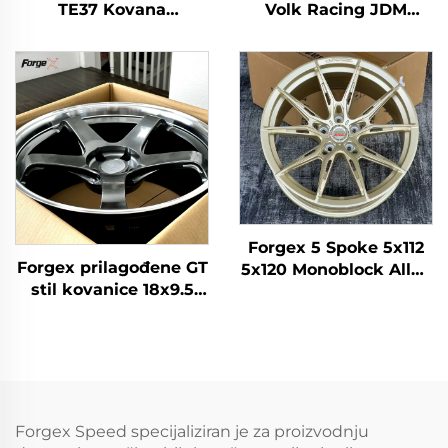
TE37 Kovana
Volk Racing JDM
Hromirana Kolača 19
kovane felge Crna
20 Inča Duboki Usta
Brončana Krom 5x120
5x114.3 5x120 za 350Z
5x114.3 5x112 TE37
370Z Supra Civic IS
Legura Kovani
BMW F30 G20 F32 G22
Aluminij Auto Felge
M3 M4
Forgex 5 Spoke 5x112
Forgex prilagođene GT
5x120 Monoblock Alloy
stil kovanice 18x9.5
Forged Wheels
19x10.5 5x114.3 duboko
Putnički automobil
udubljene felge za
Rim za BMW M3 G80
350Z 370Z GTR GR
G30 F32 M4 Audi RS3
Supra Civic Type R
BRZ
Forgex Speed specijaliziran je za proizvodnju