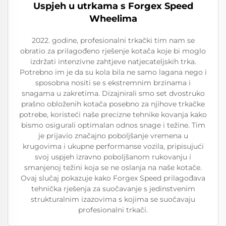
Uspjeh u utrkama s Forgex Speed
Wheelima
2022. godine, profesionalni trkački tim nam se
obratio za prilagođeno rješenje kotača koje bi moglo
izdržati intenzivne zahtjeve natjecateljskih trka.
Potrebno im je da su kola bila ne samo lagana nego i
sposobna nositi se s ekstremnim brzinama i
snagama u zakretima. Dizajnirali smo set dvostruko
prašno obloženih kotača posebno za njihove trkačke
potrebe, koristeći naše precizne tehnike kovanja kako
bismo osigurali optimalan odnos snage i težine. Tim
je prijavio značajno poboljšanje vremena u
krugovima i ukupne performanse vozila, pripisujući
svoj uspjeh izravno poboljšanom rukovanju i
smanjenoj težini koja se ne oslanja na naše kotače.
Ovaj slučaj pokazuje kako Forgex Speed prilagođava
tehnička rješenja za suočavanje s jedinstvenim
strukturalnim izazovima s kojima se suočavaju
profesionalni trkači.