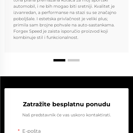
tona praha premazana kotača za moj sportski
automobil, i ne bih mogao biti sretniji. Kvalitet je
izvanredan, a performanse na stazi su se značajno
poboljšale. I estetska privlačnost je veliki plus;
primila sam brojne pohvale na auto-sastankama.
Forgex Speed je zaista isporučio proizvod koji
kombinuje stil i funkcionalnost.
Zatražite besplatnu ponudu
Naš predstavnik će vas uskoro kontaktirati.
E-pošta