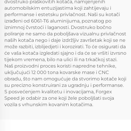
dvostruko praškovitih kotača, namijenjenih
automobilskim entuzijastima koji zahtijevaju i
performanse i estetsku privlačnost. Naši su kotači
izrađeni od 6061-T6 aluminijuma, poznatog po
iznimnoj čvrstoći i laganosti. Dvostruko bočno
poliranje ne samo da poboljšava vizualnu privlačnost
naših kotača nego i daje izdržljiv završetak koji se ne
može razbiti, izblijedjeti i korozirati. To će osigurati da
će vaša kotača izgledati sjajno i da će se vršiti izvrsno
tijekom vremena, bilo na ulici ili na trkačkoj stazi.
Naš proizvodni proces koristi napredne tehnike,
uključujući 12 000 tona kovarske mase i CNC
obradu, što nam omogućuje da stvorimo kotače koji
su precizno konstruirani za ugradnju i performanse.
S posvećenjem kvalitetu i inovacijama, Forgex
Speed je odabir za one koji žele poboljšati svoja
vozila s vrhunskim kovanim kotačima.