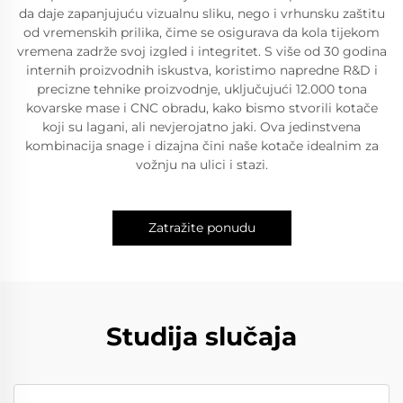
da daje zapanjujuću vizualnu sliku, nego i vrhunsku zaštitu
od vremenskih prilika, čime se osigurava da kola tijekom
vremena zadrže svoj izgled i integritet. S više od 30 godina
internih proizvodnih iskustva, koristimo napredne R&D i
precizne tehnike proizvodnje, uključujući 12.000 tona
kovarske mase i CNC obradu, kako bismo stvorili kotače
koji su lagani, ali nevjerojatno jaki. Ova jedinstvena
kombinacija snage i dizajna čini naše kotače idealnim za
vožnju na ulici i stazi.
Zatražite ponudu
Studija slučaja