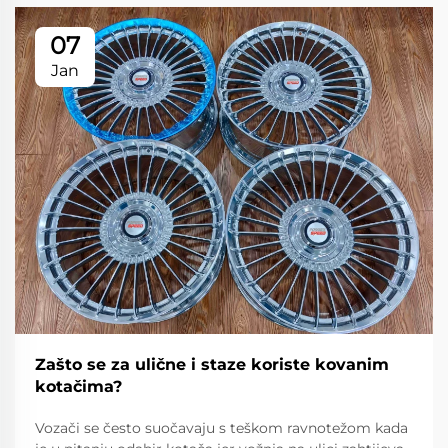
07
Jan
Zašto se za ulične i staze koriste kovanim
kotačima?
Vozači se često suočavaju s teškom ravnotežom kada