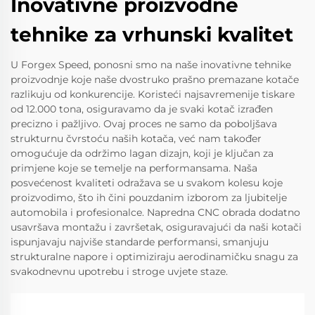
Inovativne proizvodne
tehnike za vrhunski kvalitet
U Forgex Speed, ponosni smo na naše inovativne tehnike
proizvodnje koje naše dvostruko prašno premazane kotače
razlikuju od konkurencije. Koristeći najsavremenije tiskare
od 12.000 tona, osiguravamo da je svaki kotač izrađen
precizno i pažljivo. Ovaj proces ne samo da poboljšava
strukturnu čvrstoću naših kotača, već nam također
omogućuje da održimo lagan dizajn, koji je ključan za
primjene koje se temelje na performansama. Naša
posvećenost kvaliteti odražava se u svakom kolesu koje
proizvodimo, što ih čini pouzdanim izborom za ljubitelje
automobila i profesionalce. Napredna CNC obrada dodatno
usavršava montažu i završetak, osiguravajući da naši kotači
ispunjavaju najviše standarde performansi, smanjuju
strukturalne napore i optimiziraju aerodinamičku snagu za
svakodnevnu upotrebu i stroge uvjete staze.