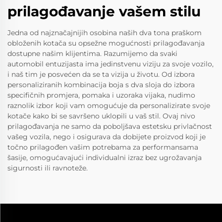
prilagođavanje vašem stilu
Jedna od najznačajnijih osobina naših dva tona praškom
obloženih kotača su opsežne mogućnosti prilagođavanja
dostupne našim klijentima. Razumijemo da svaki
automobil entuzijasta ima jedinstvenu viziju za svoje vozilo,
i naš tim je posvećen da se ta vizija u životu. Od izbora
personaliziranih kombinacija boja s dva sloja do izbora
specifičnih promjera, pomaka i uzoraka vijaka, nudimo
raznolik izbor koji vam omogućuje da personalizirate svoje
kotače kako bi se savršeno uklopili u vaš stil. Ovaj nivo
prilagođavanja ne samo da poboljšava estetsku privlačnost
vašeg vozila, nego i osigurava da dobijete proizvod koji je
točno prilagođen vašim potrebama za performansama
šasije, omogućavajući individualni izraz bez ugrožavanja
sigurnosti ili ravnoteže.