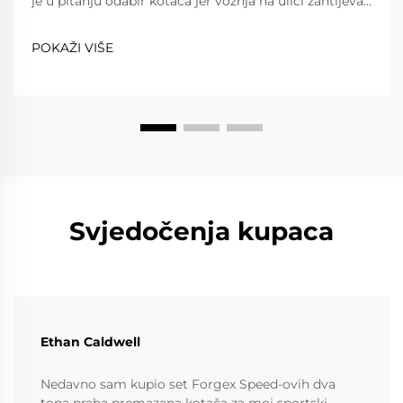
je u pitanju odabir kotača jer vožnja na ulici zahtijeva
pouzdanost, udobnost i poštovanje prometnih
propisa, dok vožnja na stazi zahtijeva iznimnu lakost,
POKAŽI VIŠE
snagu i preciznost. Kovanim kotačima...
Svjedočenja kupaca
Ethan Caldwell
Nedavno sam kupio set Forgex Speed-ovih dva