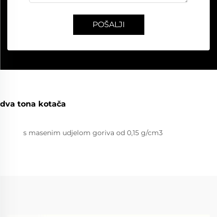
POŠALJI
dva tona kotača
s masenim udjelom goriva od 0,15 g/cm3