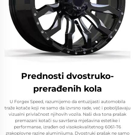
Prednosti dvostruko-
prerađenih kola
U Forgex Speed, razumijemo da entuzijasti automobila
traže kotače koji ne samo da izvrsno rade, već i poboljšavaju
vizualni privlačnost njihovih vozila. Naši dva tona prašak
premazani kotači su savršena mješavina estetike i
performanse, izrađen od visokokvalitetnog 6061-T6
zrakoplovne razine aluminijuma. Dvostruki prašak ne samo