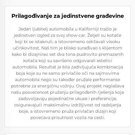
Prilagođivanje za jedinstvene građevine
Jedan ljubitelj automobila u Kaliforniji tražio je
jedinstven izgled za svoj show-car. Željeli su kotače
koji bi se istaknuli, a istovremeno održavali visoku
učinkovitost. Naš tim je blisko surađivao s klijentom
kako bi dizajnirao set dva tona pudrovito premazanih
kotača koji su savršeno odgovarali estetici
automobila. Rezultat je bila zadivljujuća kombinacija
boja koje su ne samo privlačile oči na sajmovima
automobila nego su također pružale performanse
potrebne za energičnu vožnju. Ovaj projekt naglašava
našu posvećenost pružanju prilagođenih rješenja koja
zadovoljavaju pojedinačne ukuse i preferencije,
osiguravajući maksimalnu izdržljivost od razbijanja
boje, a istovremeno pruža privlačan dizajn koji
povećava prisutnost vozila na cesti.