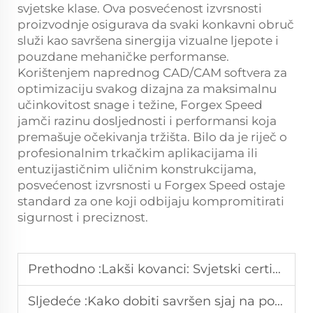
svjetske klase. Ova posvećenost izvrsnosti
proizvodnje osigurava da svaki konkavni obruč
služi kao savršena sinergija vizualne ljepote i
pouzdane mehaničke performanse.
Korištenjem naprednog CAD/CAM softvera za
optimizaciju svakog dizajna za maksimalnu
učinkovitost snage i težine, Forgex Speed
jamči razinu dosljednosti i performansi koja
premašuje očekivanja tržišta. Bilo da je riječ o
profesionalnim trkačkim aplikacijama ili
entuzijastičnim uličnim konstrukcijama,
posvećenost izvrsnosti u Forgex Speed ostaje
standard za one koji odbijaju kompromitirati
sigurnost i preciznost.
Prethodno :
Lakši kovanci: Svjetski certificirani za sigurnost
Sljedeće :
Kako dobiti savršen sjaj na poliranju kovanog kotača?