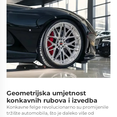
Geometrijska umjetnost
konkavnih rubova i izvedba
Konkavne felge revolucionarno su promijenile
tržište automobila, što je daleko više od