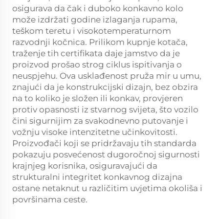
osigurava da čak i duboko konkavno kolo
može izdržati godine izlaganja rupama,
teškom teretu i visokotemperaturnom
razvodnji kočnica. Prilikom kupnje kotača,
traženje tih certifikata daje jamstvo da je
proizvod prošao strog ciklus ispitivanja o
neuspjehu. Ova usklađenost pruža mir u umu,
znajući da je konstrukcijski dizajn, bez obzira
na to koliko je složen ili konkav, provjeren
protiv opasnosti iz stvarnog svijeta, što vozilo
čini sigurnijim za svakodnevno putovanje i
vožnju visoke intenzitetne učinkovitosti.
Proizvođači koji se pridržavaju tih standarda
pokazuju posvećenost dugoročnoj sigurnosti
krajnjeg korisnika, osiguravajući da
strukturalni integritet konkavnog dizajna
ostane netaknut u različitim uvjetima okoliša i
površinama ceste.