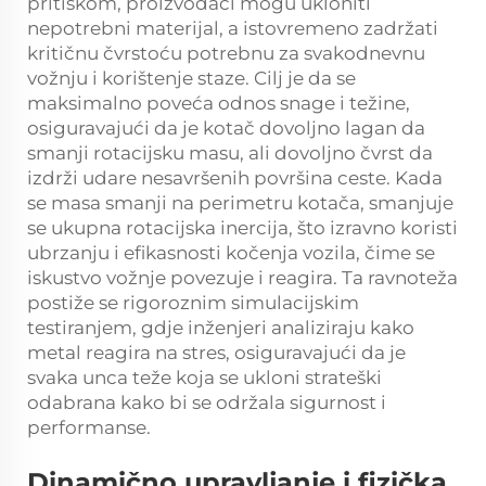
pritiskom, proizvođači mogu ukloniti
nepotrebni materijal, a istovremeno zadržati
kritičnu čvrstoću potrebnu za svakodnevnu
vožnju i korištenje staze. Cilj je da se
maksimalno poveća odnos snage i težine,
osiguravajući da je kotač dovoljno lagan da
smanji rotacijsku masu, ali dovoljno čvrst da
izdrži udare nesavršenih površina ceste. Kada
se masa smanji na perimetru kotača, smanjuje
se ukupna rotacijska inercija, što izravno koristi
ubrzanju i efikasnosti kočenja vozila, čime se
iskustvo vožnje povezuje i reagira. Ta ravnoteža
postiže se rigoroznim simulacijskim
testiranjem, gdje inženjeri analiziraju kako
metal reagira na stres, osiguravajući da je
svaka unca teže koja se ukloni strateški
odabrana kako bi se održala sigurnost i
performanse.
Dinamično upravljanje i fizička