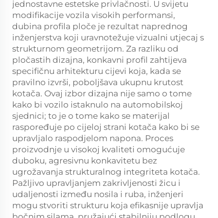
jednostavne estetske privlačnosti. U svijetu
modifikacije vozila visokih performansi,
dubina profila ploče je rezultat naprednog
inženjerstva koji uravnotežuje vizualni utjecaj s
strukturnom geometrijom. Za razliku od
pločastih dizajna, konkavni profil zahtijeva
specifičnu arhitekturu cijevi koja, kada se
pravilno izvrši, poboljšava ukupnu krutost
kotača. Ovaj izbor dizajna nije samo o tome
kako bi vozilo istaknulo na automobilskoj
sjednici; to je o tome kako se materijal
raspoređuje po cijeloj strani kotača kako bi se
upravljalo raspodjelom napona. Proces
proizvodnje u visokoj kvaliteti omogućuje
duboku, agresivnu konkavitetu bez
ugrožavanja strukturalnog integriteta kotača.
Pažljivo upravljanjem zakrivljenosti žicu i
udaljenosti između nosila i ruba, inženjeri
mogu stvoriti strukturu koja efikasnije upravlja
bočnim silama, pružajući stabilniju podlogu