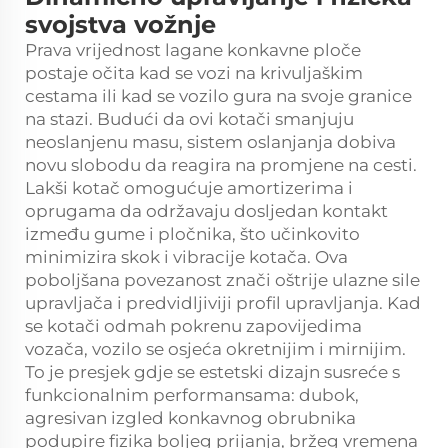
svojstva vožnje
Prava vrijednost lagane konkavne ploče
postaje očita kad se vozi na krivuljaškim
cestama ili kad se vozilo gura na svoje granice
na stazi. Budući da ovi kotači smanjuju
neoslanjenu masu, sistem oslanjanja dobiva
novu slobodu da reagira na promjene na cesti.
Lakši kotač omogućuje amortizerima i
oprugama da održavaju dosljedan kontakt
između gume i pločnika, što učinkovito
minimizira skok i vibracije kotača. Ova
poboljšana povezanost znači oštrije ulazne sile
upravljača i predvidljiviji profil upravljanja. Kad
se kotači odmah pokrenu zapovijedima
vozača, vozilo se osjeća okretnijim i mirnijim.
To je presjek gdje se estetski dizajn susreće s
funkcionalnim performansama: dubok,
agresivan izgled konkavnog obrubnika
podupire fizika boljeg prijanja, bržeg vremena