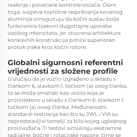
reakcije i povećane kontrole vozača. Osim
toga, svojstva toplotne raspršivanja kovanog
aluminija omogućuju da kočni sustav bolje
funkcionira tijekom dugotrajne uporabe
visokog intenziteta, jer otvorena arhitektura
konkavnih konstrukcija potiče superioran
protok zraka kroz kočni rotore.
Globalni sigurnosni referentni
vrijednosti za složene profile
U slučaju da je vozilo izgrađeno u skladu s
člankom 6. stavkom 1. točkom (a) ovog članka,
to se može smatrati kao vozilo koje je
proizvedeno u skladu s člankom 6. stavkom 1.
točkom (a) ovog članka. Međunarodni
standardi testiranja kao što su JWL i VIA su
nepredstavljivi temelji za bilo kojeg uglednog
proizvođača. Ti testovi simuliraju ekstremne
radijalne, bočne i rotacijske napore, čime se