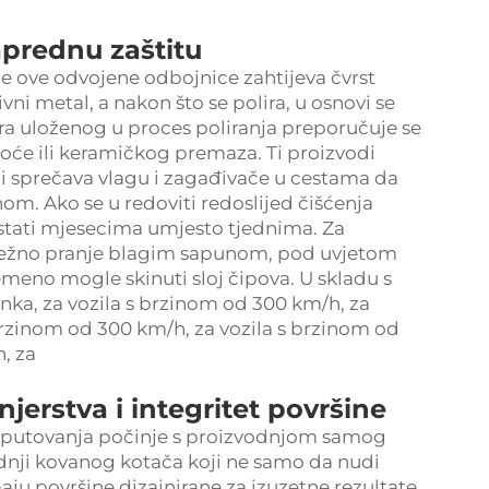
aprednu zaštitu
je ove odvojene odbojnice zahtijeva čvrst
vni metal, a nakon što se polira, u osnovi se
ra uloženog u proces poliranja preporučuje se
oće ili keramičkog premaza. Ti proizvodi
oji sprečava vlagu i zagađivače u cestama da
m. Ako se u redoviti redoslijed čišćenja
 ostati mjesecima umjesto tjednima. Za
 nježno pranje blagim sapunom, pod uvjetom
remeno mogle skinuti sloj čipova. U skladu s
nka, za vozila s brzinom od 300 km/h, za
brzinom od 300 km/h, za vozila s brzinom od
, za
jerstva i integritet površine
eta putovanja počinje s proizvodnjom samog
dnji kovanog kotača koji ne samo da nudi
ju površine dizajnirane za izuzetne rezultate