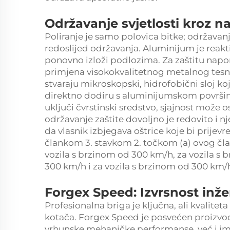
Održavanje svjetlosti kroz n
Poliranje je samo polovica bitke; održavan
redoslijed održavanja. Aluminijum je reakti
ponovno izloži podlozima. Za zaštitu napo
primjena visokokvalitetnog metalnog tesn
stvaraju mikroskopski, hidrofobični sloj k
direktno dodiru s aluminijumskom površino
uključi čvrstinski sredstvo, sjajnost može
održavanje zaštite dovoljno je redovito i
da vlasnik izbjegava oštrice koje bi prijev
člankom 3. stavkom 2. točkom (a) ovog čla
vozila s brzinom od 300 km/h, za vozila s 
300 km/h i za vozila s brzinom od 300 km/h
Forgex Speed: Izvrsnost inžen
Profesionalna briga je ključna, ali kvalit
kotača. Forgex Speed je posvećen proizvo
vrhunske mehaničke performanse, već i ima