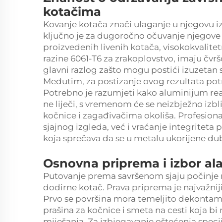
kotačima
Kovanje kotača znači ulaganje u njegovu iz
ključno je za dugoročno očuvanje njegove 
proizvedenih livenih kotača, visokokvalitet
razine 6061-T6 za zrakoplovstvo, imaju čvr
glavni razlog zašto mogu postići izuzetan s
Međutim, za postizanje ovog rezultata potr
Potrebno je razumjeti kako aluminijum rea
ne liječi, s vremenom će se neizbježno izbli
kočnice i zagađivačima okoliša. Profesiona
sjajnog izgleda, već i vraćanje integriteta p
koja sprečava da se u metalu ukorijene dub
Osnovna priprema i izbor al
Putovanje prema savršenom sjaju počinje 
dodirne kotač. Prava priprema je najvažniji
Prvo se površina mora temeljito dekontami
prašina za kočnice i smeta na cesti koja 
miješanja. Za izbjegavanje oštećenja speci