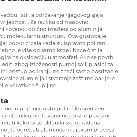
vedbu i stil, a održavanje njegovog sjaja
vrijednosti. Za razliku od masovno
ni kovanci, obično izrađeni od aluminija
šću molekularnu strukturu. Ova gustoća je
jaj poput zrcala kada su ispravno polirani.
ebno je više od samo krpe i boce čistila.
gira na oksidaciju u atmosferi. Ako se povrh
jediti zbog izloženosti putnoj soli, prašini za
lni pristup poliranju ne znači samo postizanje
ovršine aluminija i stvaranje zaštitne barijere
lje korozivne šupljine.
ata
mnogo prije nego što poliračko sredstvo
 čimbenik u profesionalnoj brizi o površini.
nirati kako bi se uklonila sva ugrađena
bi mogla ogrebati aluminijum tijekom procesa
jalizirane legure preporučuje se korištenje pH-