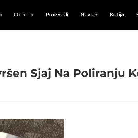
a
O nama
Proizvodi
Novice
Kutija
ršen Sjaj Na Poliranju