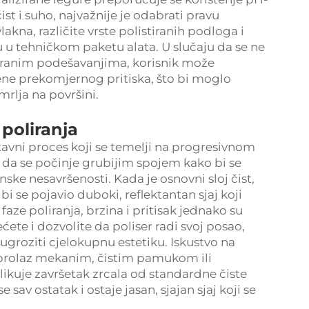
st i suho, najvažnije je odabrati pravu
akna, različite vrste polistiranih podloga i
u u tehničkom paketu alata. U slučaju da se ne
liranim podešavanjima, korisnik može
ene prekomjernog pritiska, što bi moglo
mrlja na površini.
poliranja
tavni proces koji se temelji na progresivnom
a da se počinje grubijim spojem kako bi se
nske nesavršenosti. Kada je osnovni sloj čist,
bi se pojavio duboki, reflektantan sjaj koji
aze poliranja, brzina i pritisak jednako su
ćete i dozvolite da poliser radi svoj posao,
groziti cjelokupnu estetiku. Iskustvo na
 prolaz mekanim, čistim pamukom ili
ikuje završetak zrcala od standardne čiste
av ostatak i ostaje jasan, sjajan sjaj koji se