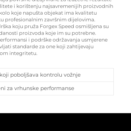
alitete i korištenju najsavremenijih proizvodnih
kolo koje napušta objekat ima kvalitetu
ku profesionalnim završnim dijelovima.
drška koju pruža Forgex Speed osmišljena su
danosti proizvoda koje im su potrebne.
performansi i podrške održavanja usmjerene
ljati standarde za one koji zahtijevaju
nom integritetu.
 koji poboljšava kontrolu vožnje
eni za vrhunske performanse