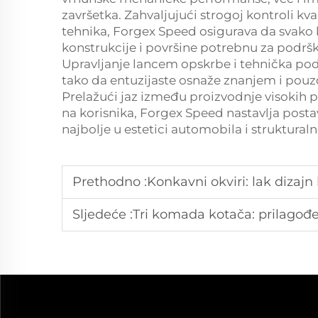
završetka. Zahvaljujući strogoj kontroli kv
tehnika, Forgex Speed osigurava da svako 
konstrukcije i površine potrebnu za podrš
Upravljanje lancem opskrbe i tehnička po
tako da entuzijaste osnaže znanjem i pouz
Prelažući jaz između proizvodnje visokih 
na korisnika, Forgex Speed nastavlja postav
najbolje u estetici automobila i struktural
Prethodno :
Konkavni okviri: lak dizajn
Sljedeće :
Tri komada kotača: prilagođ