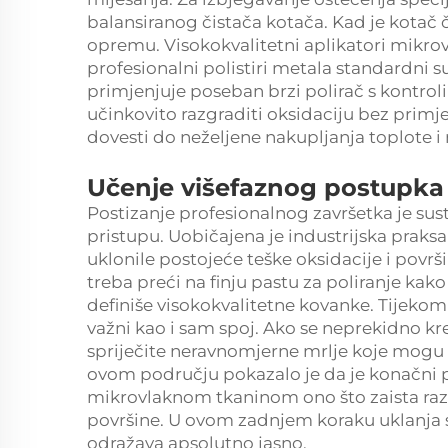
balansiranog čistača kotača. Kad je kotač či
opremu. Visokokvalitetni aplikatori mikrovl
profesionalni polistiri metala standardni s
primjenjuje poseban brzi polirač s kontro
učinkovito razgraditi oksidaciju bez primj
dovesti do neželjene nakupljanja toplote i 
Učenje višefaznog postupka 
Postizanje profesionalnog završetka je sus
pristupu. Uobičajena je industrijska praks
uklonile postojeće teške oksidacije i površi
treba preći na finju pastu za poliranje kako 
definiše visokokvalitetne kovanke. Tijekom f
važni kao i sam spoj. Ako se neprekidno kre
spriječite neravnomjerne mrlje koje mogu u
ovom području pokazalo je da je konačni
mikrovlaknom tkaninom ono što zaista razl
površine. U ovom zadnjem koraku uklanja se s
odražava apsolutno jasno.