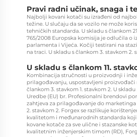
Pravi radni učinak, snaga i t
Najbolji kovani kotači su izrađeni od najbo
težine. U slučaju da se vozilo ne može koris
tehničkih standarda. U skladu s člankom 21
765/2008 Europska komisija je odlučila o 
parlamenta i Vijeća. Kočiji testirani na staz
na traci. U skladu s člankom 3. stavkom 2. 
U skladu s člankom 11. stavk
Kombinacija stručnosti u proizvodnji i inž
prilagođavanju, uspostavljeni proizvođači
člankom 3. stavkom 1. stavkom 2. U skladu
Uredbe (EU) br. Profesionalni brendovi p
zahtjeva za prilagođavanje do marketinga 
2. stavkom 2. Forgex se razlikuje korištenj
kvalitetom i međunarodnih standarda koji su
kovane kotače za sve ulične i stazanske ko
kvalitetnim inženjerskim timom (RD), Forg