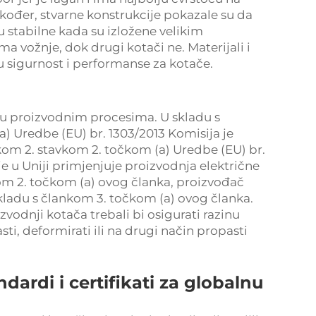
akođer, stvarne konstrukcije pokazale su da
 stabilne kada su izložene velikim
a vožnje, dok drugi kotači ne. Materijali i
u sigurnost i performanse za kotače.
je u proizvodnim procesima. U skladu s
) Uredbe (EU) br. 1303/2013 Komisija je
nkom 2. stavkom 2. točkom (a) Uredbe (EU) br.
e u Uniji primjenjuje proizvodnja električne
kom 2. točkom (a) ovog članka, proizvođač
skladu s člankom 3. točkom (a) ovog članka.
izvodnji kotača trebali bi osigurati razinu
i, deformirati ili na drugi način propasti
ardi i certifikati za globalnu