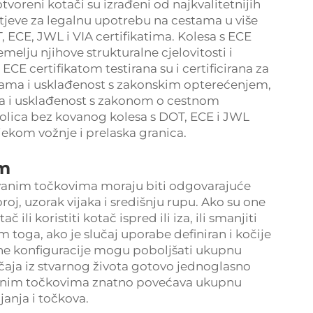
tvoreni kotači su izrađeni od najkvalitetnijih
htjeve za legalnu upotrebu na cestama u više
, ECE, JWL i VIA certifikatima. Kolesa s ECE
temelju njihove strukturalne cjelovitosti i
CE certifikatom testirana su i certificirana za
estama i usklađenost s zakonskim opterećenjem,
a i usklađenost s zakonom o cestnom
kolica bez kovanog kolesa s DOT, ECE i JWL
jekom vožnje i prelaska granica.
om
vanim točkovima moraju biti odgovarajuće
roj, uzorak vijaka i središnju rupu. Ako su one
ili koristiti kotač ispred ili iza, ili smanjiti
 toga, ako je slučaj uporabe definiran i kočije
stane konfiguracije mogu poboljšati ukupnu
čaja iz stvarnog života gotovo jednoglasno
štenim točkovima znatno povećava ukupnu
janja i točkova.