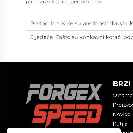
partnere i vozače performansi.
Prethodno :
Koje su prednosti dvostruk
Sljedeće :
Zašto su konkavni kotači popular
BRZI
O nama
Proizvo
Novice
Kutija