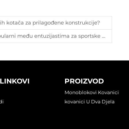
ih kotača za prilagođene konstrukcije?
ni među entuzijastima za sportske automobile?
 LINKOVI
PROIZVOD
Monoblokovi Kovanici
di
kovanici U Dva Djela