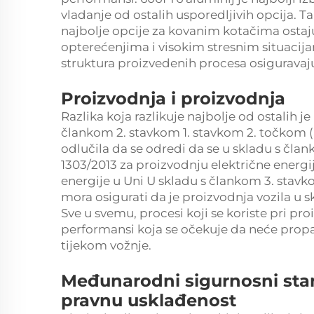
vladanje od ostalih usporedljivih opcija. T
najbolje opcije za kovanim kotačima ostaju
opterećenjima i visokim stresnim situacijam
struktura proizvedenih procesa osiguravaj
Proizvodnja i proizvodnja
Razlika koja razlikuje najbolje od ostalih 
člankom 2. stavkom 1. stavkom 2. točkom (a
odlučila da se odredi da se u skladu s čla
1303/2013 za proizvodnju električne energij
energije u Uni U skladu s člankom 3. stav
mora osigurati da je proizvodnja vozila u 
Sve u svemu, procesi koji se koriste pri pro
performansi koja se očekuje da neće propast
tijekom vožnje.
Međunarodni sigurnosni stand
pravnu usklađenost