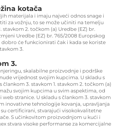
ežina kotača
ljih materijala i imaju najveći odnos snage i
titi za vožnju, to se može učiniti na temelju
. stavkom 2. točkom (a) Uredbe (EZ) br.
izmjeni Uredbe (EZ) br. 765/2008 Europskog
i dobro će funkcionirati čak i kada se koriste
stavkom 3.
om 3.
enjeringu, skalabilne proizvodnje i podrške
 nude vrijednost svojim kupcima. U skladu s
 s člankom 3. stavkom 1. stavkom 2. točkom (a)
omažu svojim kupcima u svim aspektima, od
i web stranice. U skladu s člankom 3. stavkom
em inovativne tehnologije kovanja, upravljanja
 certificirani, stvarajući visokokvalitetne
tače. S učinkovitom proizvodnjom u kući i
ex stvara visoke performanse za komercijalne