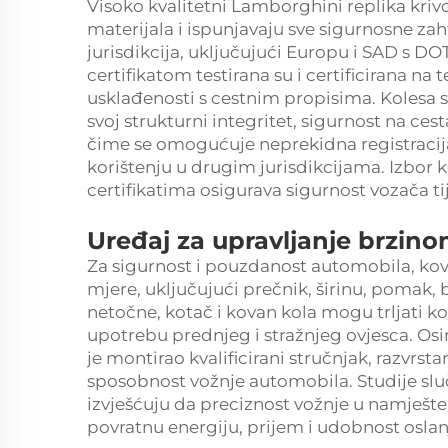
Visoko kvalitetni Lamborghini replika krivo
materijala i ispunjavaju sve sigurnosne za
jurisdikcija, uključujući Europu i SAD s DOT
certifikatom testirana su i certificirana na 
usklađenosti s cestnim propisima. Kolesa s E
svoj strukturni integritet, sigurnost na c
čime se omogućuje neprekidna registracij
korištenju u drugim jurisdikcijama. Izbor 
certifikatima osigurava sigurnost vozača ti
Uređaj za upravljanje brzin
Za sigurnost i pouzdanost automobila, ko
mjere, uključujući prečnik, širinu, pomak, b
netočne, kotač i kovan kola mogu trljati kotač 
upotrebu prednjeg i stražnjeg ovjesca. Osim
je montirao kvalificirani stručnjak, razvr
sposobnost vožnje automobila. Studije slu
izvješćuju da preciznost vožnje u namje
povratnu energiju, prijem i udobnost oslan