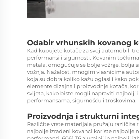
Odabir vrhunskih kovanog ko
Kad kupujete kotače za svoj automobil, treb
performansi i sigurnosti. Kovanim točkima
metala, omogućuje se bolje vožnje, bolja s
vožnja. Nažalost, mnogim vlasnicima auto
koja su dobra koliko kažu oglasi i kako poka
elemente dizajna i proizvodnje kotača, koris
svijeta, kako biste mogli napraviti najbolji 
performansama, sigurnošću i troškovima.
Proizvodnja i strukturni integ
Različite vrste materijala pružaju različite
najbolje izrađeni kovanci koriste najbolje m
performansi. 6061 T6 aluminij je najbolji iz