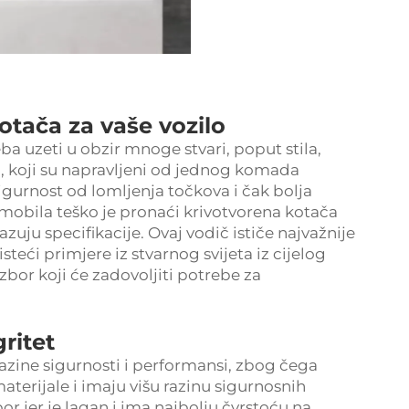
tača za vaše vozilo
a uzeti u obzir mnoge stvari, poput stila,
, koji su napravljeni od jednog komada
igurnost od lomljenja točkova i čak bolja
mobila teško je pronaći krivotvorena kotača
zuju specifikacije. Ovaj vodič ističe najvažnije
teći primjere iz stvarnog svijeta iz cijelog
izbor koji će zadovoljiti potrebe za
ritet
 razine sigurnosti i performansi, zbog čega
aterijale i imaju višu razinu sigurnosnih
bor jer je lagan i ima najbolju čvrstoću na