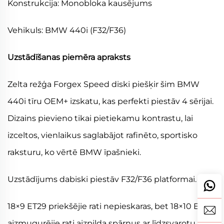
Konstrukcija: Monobloka kausējums
Vehikuls: BMW 440i (F32/F36)
Uzstādīšanas piemēra apraksts
Zelta režģa Forgex Speed diski piešķir šim BMW
440i tīru OEM+ izskatu, kas perfekti piestāv 4 sērijai.
Dizains pievieno tikai pietiekamu kontrastu, lai
izceltos, vienlaikus saglabājot rafinēto, sportisko
raksturu, ko vērtē BMW īpašnieki.
Uzstādījums dabiski piestāv F32/F36 platformai.
18×9 ET29 priekšējie rati nepieskaras, bet 18×10 ET40
aizmugurējie rati aizpilda spārnus ar līdzsvarotu,