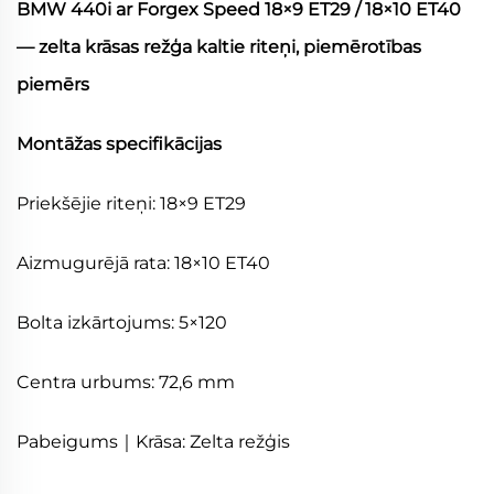
BMW 440i ar Forgex Speed 18×9 ET29 / 18×10 ET40
— zelta krāsas režģa kaltie riteņi, piemērotības
piemērs
Montāžas specifikācijas
Priekšējie riteņi: 18×9 ET29
Aizmugurējā rata: 18×10 ET40
Bolta izkārtojums: 5×120
Centra urbums: 72,6 mm
Pabeigums｜Krāsa: Zelta režģis