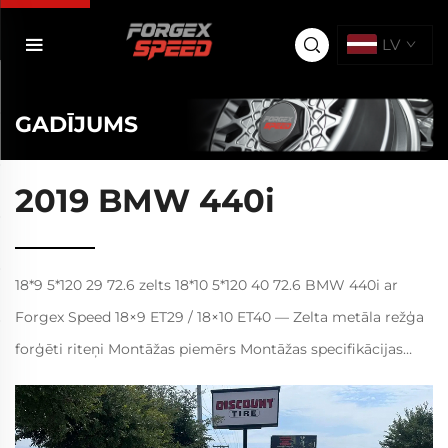
LV
GADĪJUMS
2019 BMW 440i
18*9 5*120 29 72.6 zelts 18*10 5*120 40 72.6 BMW 440i ar
Forgex Speed 18×9 ET29 / 18×10 ET40 — Zelta metāla režģa
forģēti riteņi Montāžas piemērs Montāžas specifikācijas
Priekšējie riteņi: 18×9 ET29 Aizmugurējie riteņi: 18×10 ET40
Vītņu modelis:...