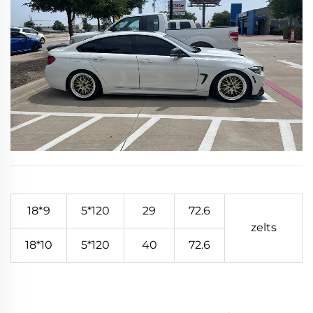
18*9
5*120
29
72.6
zelts
18*10
5*120
40
72.6