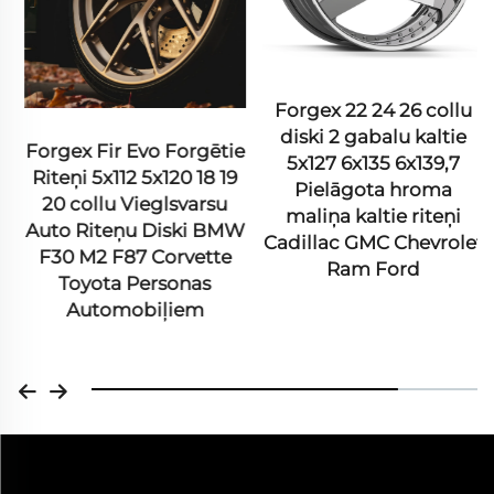
Forgex 22 24 26 collu
diski 2 gabalu kaltie
Forgex Fir Evo Forgētie
5x127 6x135 6x139,7
Riteņi 5x112 5x120 18 19
Pielāgota hroma
20 collu Vieglsvarsu
maliņa kaltie riteņi
Auto Riteņu Diski BMW
Cadillac GMC Chevrolet
F30 M2 F87 Corvette
Ram Ford
Toyota Personas
Automobiļiem