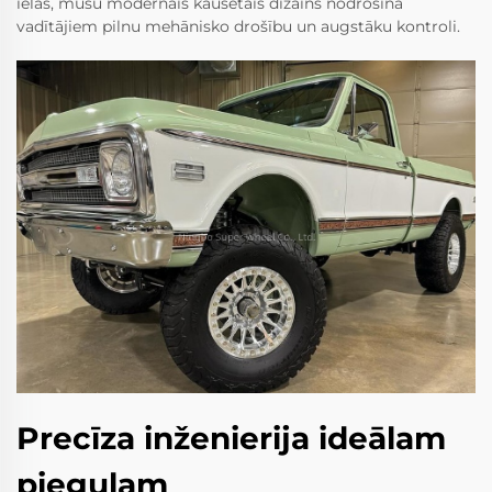
ielās, mūsu modernais kausētais dizains nodrošina
vadītājiem pilnu mehānisko drošību un augstāku kontroli.
Precīza inženierija ideālam
piegulam