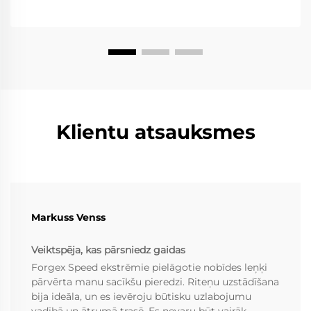
Klientu atsauksmes
Markuss Venss
Veiktspēja, kas pārsniedz gaidas
Forgex Speed ekstrēmie pielāgotie nobīdes leņķi
pārvērta manu sacīkšu pieredzi. Riteņu uzstādīšana
bija ideāla, un es ievēroju būtisku uzlabojumu