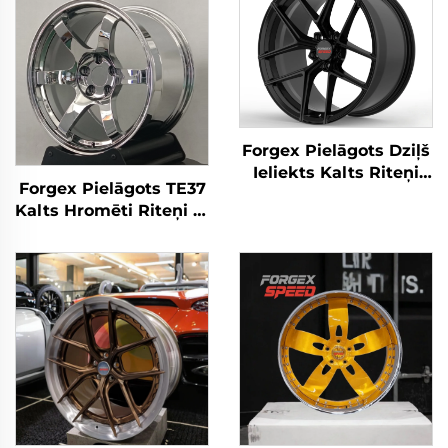
Forgex Pielāgots Dziļš
Ieliekts Kalts Riteņi
Forgex Pielāgots TE37
5x112 5x120 18 19 20 21
Kalts Hromēti Riteņi 19
22 Collu Alumīnija
20 Collu Dziļās Malas
Sakausējuma Riteņi 1
5x114.3 5x120 priekš
Gabals priekš E60 F10
350Z 370Z Supra Civic
E30 E46 BMW
IS BMW F30 G20 F32
G22 M3 M4