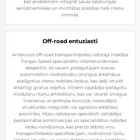
bez problēmām integrēt savas raksturīgās
aerodinamiskās un montāžas prasības tieši riteņu
virsmās.
Off-road entuziasti
Ambiciozs off-road transportlīdzekļu ražotājs meklēja
Forgex Speed specializēto inženierzinātnisko
ekspertīzi, lai savam pielāgotajam kravas
automobilim nodrošinātu izturīgus ārkārtējus
pielāgotus riteņu nobīdes leņķus, kas spēj izturēt
ārkārtīgi grūtus reljefus. Viņiem vajadzēja pielāgotu
modulāru riteņu arhitektūru, kas var izturēt smagus
triecienus un pretojas korozijai, nezaudējot
strukturālo integritāti vai agresīvo estētisko
pievilcību. Mūsu ražošanas speciālisti izstrādāja
pastiprinātas konstrukcijas un specializētus nobīdes
leņķu risinājumus, kas precīzi atbilst viņu
transportlīdzekļa specifikācijām, nodrošinot izcilu