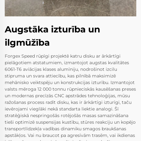
Augstāka izturība un
ilgmūžība
Forgex Speed rūpīgi projektē katru disku ar ārkārtīgi
pielāgotiem atstatumiem, izmantojot augstas kvalitātes
6061-T6 aviācijas klases alumīniju, nodrošinot izcilu
stipruma un svara attiecību, kas pilnībā maksimizē
mehānisko veiktspēju un konstrukcijas izturību. Izmantojot
valsts mēroga 12 000 tonnu rūpnieciskās kausēšanas preses
un modernas precīzās CNC apstrādes tehnoloģijas, mūsu
ražošanas process radīt disku, kas ir ārkārtīgi izturīgi, taču
ievērojami vieglāki nekā standarta liektie analogi. Šī
stratēģiskā nespringošās rotējošās masas samazināšana
tieši optimizē suspensijas kustību, stūres reakciju un kopējo
transportlīdzekļa vadības dinamiku smagos braukšanas
apstākļos. Vai nu braucot pa agresīvām trasēm, vai ikdienas