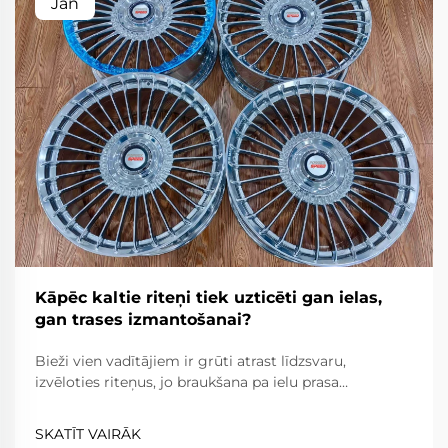
Jan
Kāpēc kaltie riteņi tiek uzticēti gan ielas,
gan trases izmantošanai?
Bieži vien vadītājiem ir grūti atrast līdzsvaru,
izvēloties riteņus, jo braukšana pa ielu prasa
uzticamību, komfortu un ceļa likumu ievērošanu,
savukārt braukšana pa trasi prasa ārkārtēju vieglumu,
SKATĪT VAIRĀK
izturību un precizitāti. Kaltie riteņi...