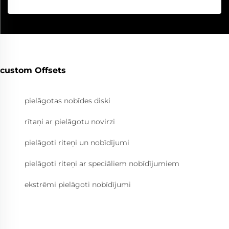
custom Offsets
pielāgotas nobīdes diski
rītaņi ar pielāgotu novirzi
pielāgoti riteņi un nobīdījumi
pielāgoti riteņi ar speciāliem nobīdījumiem
ekstrēmi pielāgoti nobīdījumi