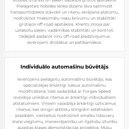
slodzes izturību un saķeri dažādos grūtos apstākļos.
Pielāgotais nobīdes leņķa dizains ļāva optimizēt
transportlīdzekļa stāvokli un riteņu skrējiena platumu,
nodrošinot maksimālu riepu brīvumu un stabilitāti
grūtajos off-road apstākļos. Klients ziņoja par
uzlabotu saķeri, vadāmības stabilitāti un kontroli,
tādējādi padarot viņu off-road piedzīvojumus
ievērojami drošākus un patīkamākus.
Individuālo automašīnu būvētājs
Ievērojams pielāgotu automašīnu būvētājs, kas
specializējas ārkārtīgi luksus automašīnu
modificēšanā, tieši sadarbībā ar Forgex Speed
izveidoja unikālus riteņus ar ārkārtīgi individuāliem
atstatumiem. Viņiem vajadzēja ārkārtīgi uzticamus
riteņus, kas stingri atbilstu stingrām estētiskām
prasībām, vienlaikus nodrošinot smalku līdzsvaru
starp vieglumu, manevrējamību un ilgstošu izturību
augstas klases demonstrācijas projektos. Mūsu