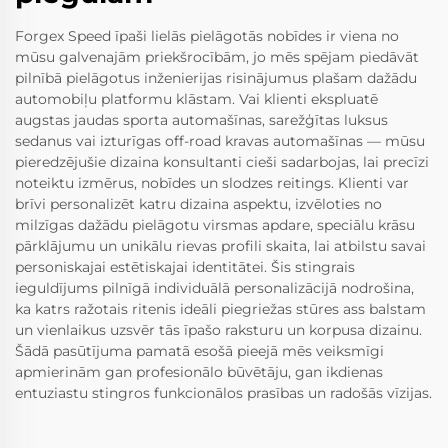
Forgex Speed īpaši lielās pielāgotās nobīdes ir viena no
mūsu galvenajām priekšrocībām, jo mēs spējam piedāvāt
pilnībā pielāgotus inženierijas risinājumus plašam dažādu
automobiļu platformu klāstam. Vai klienti ekspluatē
augstas jaudas sporta automašīnas, sarežģītas luksus
sedanus vai izturīgas off-road kravas automašīnas — mūsu
pieredzējušie dizaina konsultanti cieši sadarbojas, lai precīzi
noteiktu izmērus, nobīdes un slodzes reitings. Klienti var
brīvi personalizēt katru dizaina aspektu, izvēloties no
milzīgas dažādu pielāgotu virsmas apdare, speciālu krāsu
pārklājumu un unikālu rievas profili skaita, lai atbilstu savai
personiskajai estētiskajai identitātei. Šis stingrais
ieguldījums pilnīgā individuālā personalizācijā nodrošina,
ka katrs ražotais ritenis ideāli piegriežas stūres ass balstam
un vienlaikus uzsvēr tās īpašo raksturu un korpusa dizainu.
Šādā pasūtījuma pamatā esošā pieejā mēs veiksmīgi
apmierinām gan profesionālo būvētāju, gan ikdienas
entuziastu stingros funkcionālos prasības un radošās vīzijas.