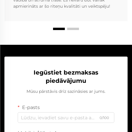
vadībā un ātrumā trasē. Es nevaru būt vairāk
apmierināts ar šo riteņu kvalitāti un veiktspēju!
Iegūstiet bezmaksas
piedāvājumu
Mūsu pārstāvis drīz sazināsies ar jums.
E-pasts
0/100