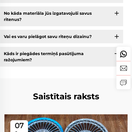
No kāda materiāla jūs izgatavojuši savus
ritenus?
Vai es varu pielāgot savu riteņu dizainu?
Kāds ir piegādes termiņš pasūtījuma
ražojumiem?
Saistītais raksts
07