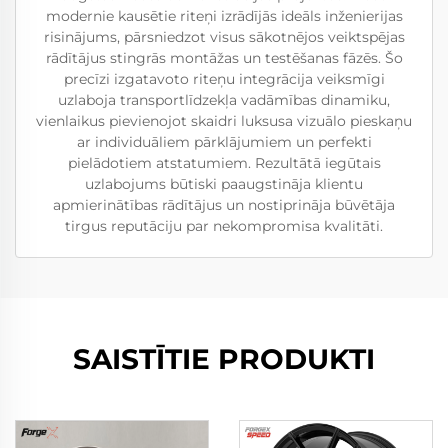
modernie kausētie riteņi izrādījās ideāls inženierijas
risinājums, pārsniedzot visus sākotnējos veiktspējas
rādītājus stingrās montāžas un testēšanas fāzēs. Šo
precīzi izgatavoto riteņu integrācija veiksmīgi
uzlaboja transportlīdzekļa vadāmības dinamiku,
vienlaikus pievienojot skaidri luksusa vizuālo pieskaņu
ar individuāliem pārklājumiem un perfekti
pielādotiem atstatumiem. Rezultātā iegūtais
uzlabojums būtiski paaugstināja klientu
apmierinātības rādītājus un nostiprināja būvētāja
tirgus reputāciju par nekompromisa kvalitāti.
SAISTĪTIE PRODUKTI