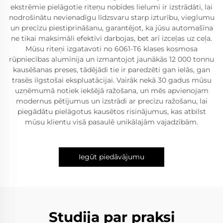
ekstrēmie pielāgotie riteņu nobīdes lielumi ir izstrādāti, lai
nodrošinātu nevienadīgu līdzsvaru starp izturību, vieglumu
un precīzu piestiprināšanu, garantējot, ka jūsu automašīna
ne tikai maksimāli efektīvi darbojas, bet arī izceļas uz ceļa.
Mūsu riteņi izgatavoti no 6061-T6 klases kosmosa
rūpniecības alumīnija un izmantojot jaunākās 12 000 tonnu
kausēšanas preses, tādējādi tie ir paredzēti gan ielās, gan
trasēs ilgstošai ekspluatācijai. Vairāk nekā 30 gadus mūsu
uzņēmumā notiek iekšējā ražošana, un mēs apvienojam
modernus pētījumus un izstrādi ar precīzu ražošanu, lai
piegādātu pielāgotus kausētos risinājumus, kas atbilst
mūsu klientu visā pasaulē unikālajām vajadzībām.
Iegūt piedāvājumu
Studija par praksi