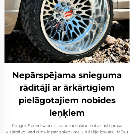
Nepārspējama snieguma
rādītāji ar ārkārtīgiem
pielāgotajiem nobīdes
leņķiem
Forgex Speed saprot, ka automašīnu entuziasti prasa
vislabāko, kad runa ir par sniegumu un ārējo izskatu. Mūsu