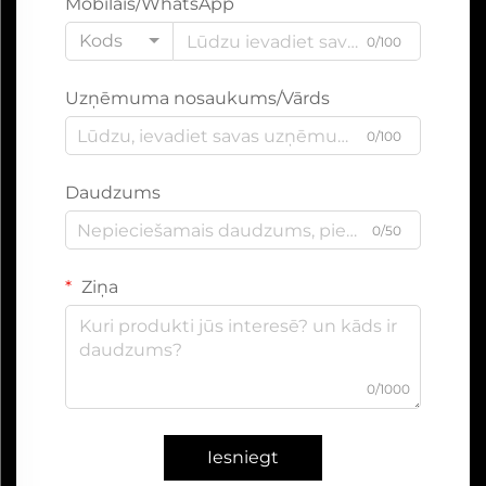
Mobilais/WhatsApp
Kods
0/100
Uzņēmuma nosaukums/Vārds
0/100
Daudzums
0/50
Ziņa
0/1000
Iesniegt