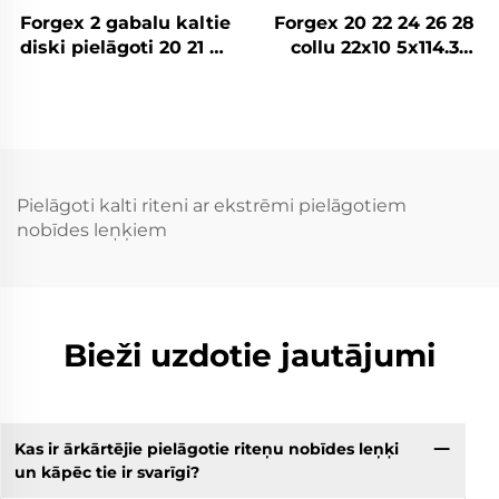
Forgex 2 gabalu kaltie
Forgex 20 22 24 26 28
diski pielāgoti 20 21 22
collu 22x10 5x114.3
collu 5x112 5x114,3
5x115 5x120.7 2 daļu
5x120 5x130 Matēta
Zelta auto riteņu diski
alumīnija kaltie riteņi
Kausēti pielāgoti riteņi
M3 G80 M4 C8 GT-R
Pielāgoti kalti riteni ar ekstrēmi pielāgotiem
nobīdes leņķiem
Bieži uzdotie jautājumi
Kas ir ārkārtējie pielāgotie riteņu nobīdes leņķi
un kāpēc tie ir svarīgi?