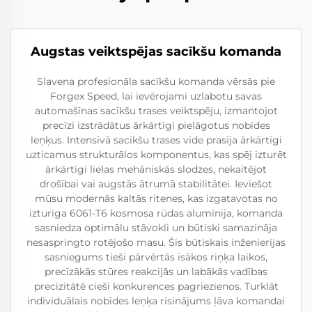
Augstas veiktspējas sacīkšu komanda
Slavena profesionāla sacīkšu komanda vērsās pie
Forgex Speed, lai ievērojami uzlabotu savas
automašīnas sacīkšu trases veiktspēju, izmantojot
precīzi izstrādātus ārkārtīgi pielāgotus nobīdes
leņķus. Intensīvā sacīkšu trases vide prasīja ārkārtīgi
uzticamus strukturālos komponentus, kas spēj izturēt
ārkārtīgi lielas mehāniskās slodzes, nekaitējot
drošībai vai augstās ātrumā stabilitātei. Ieviešot
mūsu modernās kaltās ritenes, kas izgatavotas no
izturīga 6061-T6 kosmosa rūdas alumīnija, komanda
sasniedza optimālu stāvokli un būtiski samazināja
nesaspringto rotējošo masu. Šis būtiskais inženierijas
sasniegums tieši pārvērtās īsākos riņķa laikos,
precīzākās stūres reakcijās un labākās vadības
precizitātē cieši konkurences pagriezienos. Turklāt
individuālais nobīdes leņķa risinājums ļāva komandai