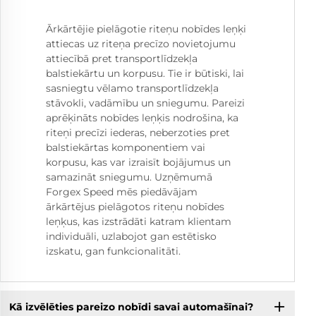
Ārkārtējie pielāgotie riteņu nobīdes leņķi
attiecas uz riteņa precīzo novietojumu
attiecībā pret transportlīdzekļa
balstiekārtu un korpusu. Tie ir būtiski, lai
sasniegtu vēlamo transportlīdzekļa
stāvokli, vadāmību un sniegumu. Pareizi
aprēķināts nobīdes leņķis nodrošina, ka
riteņi precīzi iederas, neberzoties pret
balstiekārtas komponentiem vai
korpusu, kas var izraisīt bojājumus un
samazināt sniegumu. Uzņēmumā
Forgex Speed mēs piedāvājam
ārkārtējus pielāgotos riteņu nobīdes
leņķus, kas izstrādāti katram klientam
individuāli, uzlabojot gan estētisko
izskatu, gan funkcionalitāti.
Kā izvēlēties pareizo nobīdi savai automašīnai?