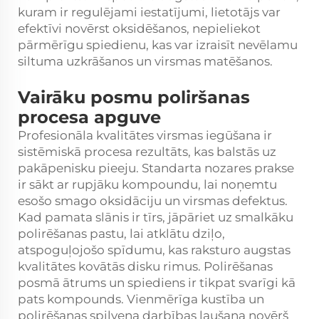
kuram ir regulējami iestatījumi, lietotājs var
efektīvi novērst oksidēšanos, nepieliekot
pārmērīgu spiedienu, kas var izraisīt nevēlamu
siltuma uzkrāšanos un virsmas matēšanos.
Vairāku posmu poliršanas
procesa apguve
Profesionāla kvalitātes virsmas iegūšana ir
sistēmiskā procesa rezultāts, kas balstās uz
pakāpenisku pieeju. Standarta nozares prakse
ir sākt ar rupjāku kompoundu, lai noņemtu
esošo smago oksidāciju un virsmas defektus.
Kad pamata slānis ir tīrs, jāpāriet uz smalkāku
polirēšanas pastu, lai atklātu dziļo,
atspoguļojošo spīdumu, kas raksturo augstas
kvalitātes kovātās disku rimus. Polirēšanas
posmā ātrums un spiediens ir tikpat svarīgi kā
pats kompounds. Vienmērīga kustība un
polirēšanas spilvena darbības ļaušana novērš