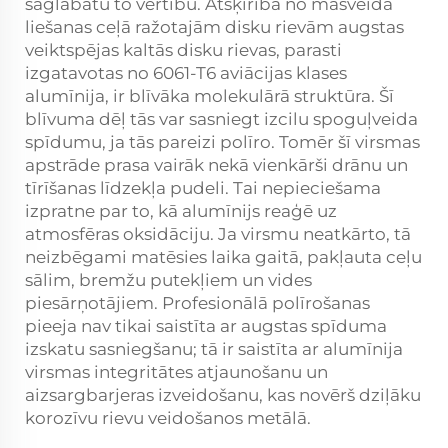
saglabātu to vērtību. Atšķirībā no masveida
liešanas ceļā ražotajām disku rievām augstas
veiktspējas kaltās disku rievas, parasti
izgatavotas no 6061-T6 aviācijas klases
alumīnija, ir blīvāka molekulārā struktūra. Šī
blīvuma dēļ tās var sasniegt izcilu spoguļveida
spīdumu, ja tās pareizi polīro. Tomēr šī virsmas
apstrāde prasa vairāk nekā vienkārši drānu un
tīrīšanas līdzekļa pudeli. Tai nepieciešama
izpratne par to, kā alumīnijs reaģē uz
atmosfēras oksidāciju. Ja virsmu neatkārto, tā
neizbēgami matēsies laika gaitā, pakļauta ceļu
sālim, bremžu putekļiem un vides
piesārņotājiem. Profesionālā polīrošanas
pieeja nav tikai saistīta ar augstas spīduma
izskatu sasniegšanu; tā ir saistīta ar alumīnija
virsmas integritātes atjaunošanu un
aizsargbarjeras izveidošanu, kas novērš dziļāku
korozīvu rievu veidošanos metālā.