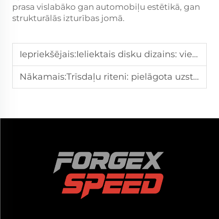
prasa vislabāko gan automobiļu estētikā, gan
strukturālās izturības jomā.
Iepriekšējais:
Ieliektais disku dizains: vieglā konstrukcija uzlabo vadības precizitāti
Nākamais:
Trīsdaļu riteni: pielāgota uzstādīšana maksimālai sniegumspējai