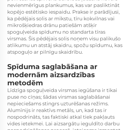
nevienmērīgus plankumus, kas var pasliktināt
kopējo estētisko iespaidu. Prakse ir parādījusi,
ka pēdējais solis ar mīkstu, tīru kokvilnas vai
mikrošķiedras drānu patiešām atšķir
spoguļveida spīdumu no standarta tīras
virsmas. Šis pēdējais solis noņem visu palikušo
atlikumu un atstāj skaidru, spožu spīdumu, kas
atspoguļo ar pilnīgu skaidrību.
Spīduma saglabāšana ar
modernām aizsardzības
metodēm
Līdzīga spoguļveida virsmas iegūšana ir tikai
puse no cīņas; šādas virsmas saglabāšanai
nepieciešams stingrs uzturēšanas režīms.
Alumīnijs ir reaktīvs metāls, un, kad tas ir
nospodrināts, tas faktiski atkal tiek pakļauts
vides ietekmei. Lai aizsargātu ieguldīto darbu