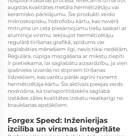
nospodrināšanas procesā, ieteicams izmantot
augstas kvalitātes metāla hermētizētāju vai
keramisko pārklājumu. Šie produkti veido
mikroskopisku, hidrofobu kārtu, kas novērš
mitruma un ceļa piesārņojumu tiešu saskari ar
alumīnija virsmu. Iekļaujot hermētizētāju
regulārā tīrīšanas grafikā, spīdums var
saglabāties mēnešiem ilgi, nevis tikai nedēļām.
Regulāra, rūpīga mazgāšana ar mīkstu ziepīti
ir pietiekama, lai saglabātu aizsardzību, ja vien
īpašnieks izvairās no stipriem tīrīšanas
līdzekļiem, kas varētu pārāk agrīni noņemt
hermētizētāja kārtu. Šis aktīvais pieejas veids
nodrošina, ka transportlīdzeklis saglabā
izstādes zāles kvalitātes izskatu neatkarīgi no
braukšanas apstākļiem.
Forgex Speed: Inženierijas
izcilība un virsmas integritāte