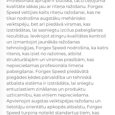
Profesionāla aprūpe ir būtiska, taču ceļojuma
kvalitāte sākas jau ar riteņa ražošanu. Forgex
Speed veltījies kalts riteņu ražošanai, kas ne
tikai nodrošina augstāku mehānisko
veiktspēju, bet arī piedāvā virsmas, kas
izstrādātas, lai sasniegtu izcilus pabeigšanas
rezultātus. Ievērojot stingru kvalitātes kontroli
un izmantojot jaunākās ražošanas
tehnoloģijas, Forgex Speed nodrošina, ka katrs
ritenis, kas iziet no ražotnes, atbilst
strukturālajām un virsmas prasībām, kas
nepieciešamas profesionāla līmeņa
pabeigšanai. Forgex Speed piedāvātā
piegādes ķēdes pārvaldība un tehniskā
atbalsta sistēma ir izstrādāta, lai sniegtu
entuziastiem zināšanas un produktu
uzticamību, kas viņiem nepieciešama.
Apvienojot augstas veiktspējas ražošanu un
lietotāju orientētu apkopēs atbalstu, Forgex
Speed turpina noteikt standartus tiem, kas