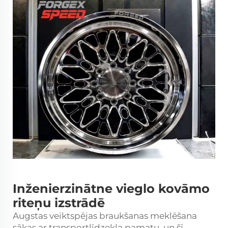
Inženierzinātne vieglo kovāmo
riteņu izstrādē
Augstas veiktspējas braukšanas meklēšana
sākas ar transportlīdzekļa pamatu, un šī