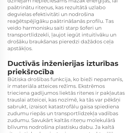
dzinējam nepieciešams mazāk enerģijas, lai
paātrinātu riteņus, kas rezultātā uzlabo
degvielas efektivitāti un nodrošina
reaģētspējīgāku paātrināšanās profilu. Tas
veido harmonisku saiti starp šoferi un
transportlīdzekli, ļaujot iegūt intuitīvāku un
drošāku braukšanas pieredzi dažādos ceļa
apstākļos.
Ductīvās inženierijas izturības
priekšrocība
Būtiska drošības funkcija, ko bieži nepamanīs,
ir materiāla atteices režīms. Ekstrēmos
trieciena gadījumos liektās ritenes ir pakļautas
trauslai atteicei, kas nozīmē, ka tās var pēkšņi
sabrukt, izraisot katastrofālu gaisa spiediena
zudumu riepās un transportlīdzekļa vadības
zudumu. Savukārt kaltās riteņu molekulārā
blīvums nodrošina plastisku dabu. Ja kaltā