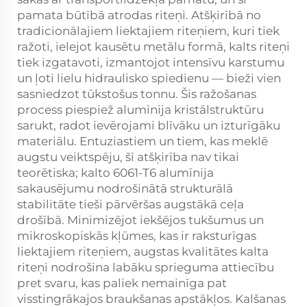
pamata būtībā atrodas riteņi. Atšķirībā no
tradicionālajiem liektajiem riteņiem, kuri tiek
ražoti, ielejot kausētu metālu formā, kalts riteņi
tiek izgatavoti, izmantojot intensīvu karstumu
un ļoti lielu hidraulisko spiedienu — bieži vien
sasniedzot tūkstošus tonnu. Šis ražošanas
process piespiež alumīnija kristālstruktūru
sarukt, radot ievērojami blīvāku un izturīgāku
materiālu. Entuziastiem un tiem, kas meklē
augstu veiktspēju, šī atšķirība nav tikai
teorētiska; kalto 6061-T6 alumīnija
sakausējumu nodrošinātā strukturālā
stabilitāte tieši pārvēršas augstākā ceļa
drošībā. Minimizējot iekšējos tukšumus un
mikroskopiskās kļūmes, kas ir raksturīgas
liektajiem riteņiem, augstas kvalitātes kalta
riteņi nodrošina labāku sprieguma attiecību
pret svaru, kas paliek nemainīga pat
visstingrākajos braukšanas apstākļos. Kalšanas