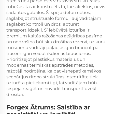
ritenis tiek pārspiests virs savas strukturālās
robežas, tas ir konstruēts tā, lai saliektos, nevis
sadalītos gabalos. Šī spēja deformēties,
saglabājot strukturālo formu, ļauj vadītājam
saglabāt kontroli un droši apturēt
transportlīdzekli. Šī iebūvētā izturība ir
premium kaltās ražošanas atšķirības pazīme
un nodrošina būtisku drošības rezervi, uz kuru
mūsdienu vadītāji paļaujas gan braucot pa
trasēm, gan veicot ikdienas braucienus.
Prioritizējot plastiskus materiālus un
modernas termiskās apstrādes metodes,
ražotāji nodrošina, ka pat visnepatīkamākos
scenārijus riteņa struktūras integritāte tiek
uzturēta pietiekami ilgi, lai vadītājam būtu
iespēja reaģēt un novadīt transportlīdzekli
drošībā.
Forgex Ātrums: Saistība ar