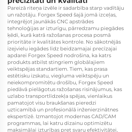
precizitāti un kvalitāti
Pareizā riteņa izvēle ir sadarbība starp vadītāju
un ražotāju. Forgex Speed šajā jomā izceļas,
integrējot jaunākās CNC apstrādes
tehnoloģijas ar izturīgu, pārredzamu piegādes
ķēdi, kurā katrā ražošanas procesa posmā
prioritāte ir kvalitātes kontrole. No sākotnējās
izejvielu iegādes līdz beidzamajai precīzajai
apdarei Forgex Speed nodrošina, ka katrs
produkts atbilst stingriem globālajiem
veiktspējas standartiem. Tiem, kas prasa
estētisku izskatu, viegluma veiktspēju un
neiekompromitētu drošību, Forgex Speed
piedāvā pielāgotus ražošanas risinājumus, kas
uzlabo transportlīdzekļa spējas, vienlaikus
pamatojot visu braukšanas pieredzi
uzticamībā un profesionālā inženierzinātnes
ekspertīzē. Izmantojot modernas CAD/CAM
programmas, lai katru dizainu optimizētu
maksimālai izturības pret svaru efektivitātei,