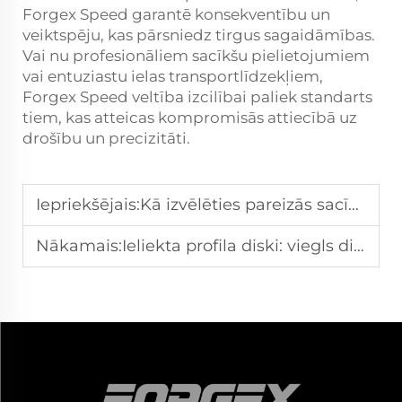
Forgex Speed garantē konsekventību un
veiktspēju, kas pārsniedz tirgus sagaidāmības.
Vai nu profesionāliem sacīkšu pielietojumiem
vai entuziastu ielas transportlīdzekļiem,
Forgex Speed veltība izcilībai paliek standarts
tiem, kas atteicas kompromisās attiecībā uz
drošību un precizitāti.
Iepriekšējais:
Kā izvēlēties pareizās sacīkšu riepas savai trasēm paredzētajai automašīnai?
Nākamais:
Ieliekta profila diski: viegls dizains uzlabo vadības precizitāti