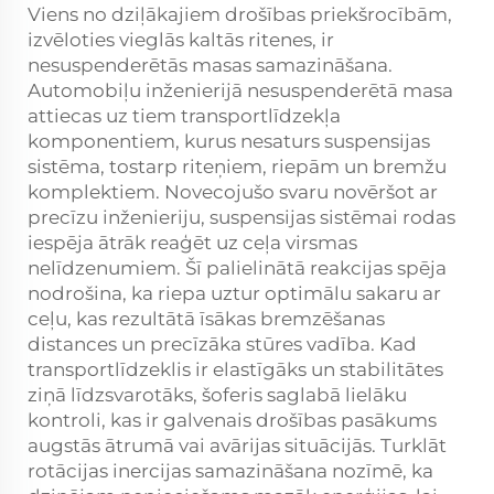
Viens no dziļākajiem drošības priekšrocībām,
izvēloties vieglās kaltās ritenes, ir
nesuspenderētās masas samazināšana.
Automobiļu inženierijā nesuspenderētā masa
attiecas uz tiem transportlīdzekļa
komponentiem, kurus nesaturs suspensijas
sistēma, tostarp riteņiem, riepām un bremžu
komplektiem. Novecojušo svaru novēršot ar
precīzu inženieriju, suspensijas sistēmai rodas
iespēja ātrāk reaģēt uz ceļa virsmas
nelīdzenumiem. Šī palielinātā reakcijas spēja
nodrošina, ka riepa uztur optimālu sakaru ar
ceļu, kas rezultātā īsākas bremzēšanas
distances un precīzāka stūres vadība. Kad
transportlīdzeklis ir elastīgāks un stabilitātes
ziņā līdzsvarotāks, šoferis saglabā lielāku
kontroli, kas ir galvenais drošības pasākums
augstās ātrumā vai avārijas situācijās. Turklāt
rotācijas inercijas samazināšana nozīmē, ka