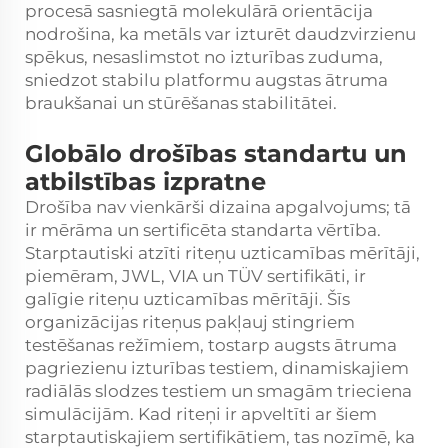
procesā sasniegtā molekulārā orientācija
nodrošina, ka metāls var izturēt daudzvirzienu
spēkus, nesaslimstot no izturības zuduma,
sniedzot stabilu platformu augstas ātruma
braukšanai un stūrēšanas stabilitātei.
Globālo drošības standartu un
atbilstības izpratne
Drošība nav vienkārši dizaina apgalvojums; tā
ir mērāma un sertificēta standarta vērtība.
Starptautiski atzīti riteņu uzticamības mērītāji,
piemēram, JWL, VIA un TÜV sertifikāti, ir
galīgie riteņu uzticamības mērītāji. Šīs
organizācijas riteņus pakļauj stingriem
testēšanas režīmiem, tostarp augsts ātruma
pagriezienu izturības testiem, dinamiskajiem
radiālās slodzes testiem un smagām trieciena
simulācijām. Kad riteņi ir apveltīti ar šiem
starptautiskajiem sertifikātiem, tas nozīmē, ka