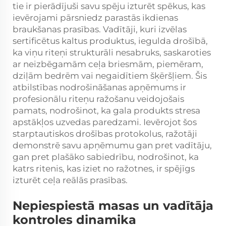
tie ir pierādījuši savu spēju izturēt spēkus, kas
ievērojami pārsniedz parastās ikdienas
braukšanas prasības. Vadītāji, kuri izvēlas
sertificētus kaltus produktus, iegulda drošībā,
ka viņu riteņi strukturāli nesabruks, saskaroties
ar neizbēgamām ceļa briesmām, piemēram,
dziļām bedrēm vai negaidītiem šķēršļiem. Šis
atbilstības nodrošināšanas apņēmums ir
profesionālu riteņu ražošanu veidojošais
pamats, nodrošinot, ka gala produkts stresa
apstākļos uzvedas paredzami. Ievērojot šos
starptautiskos drošības protokolus, ražotāji
demonstrē savu apņēmumu gan pret vadītāju,
gan pret plašāko sabiedrību, nodrošinot, ka
katrs ritenis, kas iziet no ražotnes, ir spējīgs
izturēt ceļa reālās prasības.
Nepiespiestā masas un vadītāja
kontroles dinamika