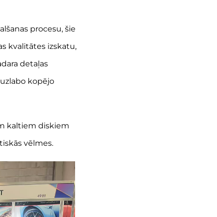
lšanas procesu, šie
s kvalitātes izskatu,
adara detaļas
 uzlabo kopējo
em kaltiem diskiem
tiskās vēlmes.