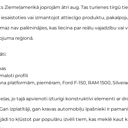
 Ziemeļamerikā joprojām ātri aug. Tas turienes tirgū tie
u iesaistoties vai izmantojot attiecīgo produktu, pakalpoj
 nav palēninājies, kas liecina par reālu vajadzību vai v
ojuma reģionā.
āti:
bas
maloti profili
ana platformām, piemēram, Ford F-150, RAM 1500, Silverad
zceļas, jo tajā apvienoti izturīgi konstruktīvi elementi ar
Gan izplatītāji, gan kravas automobiļu īpašnieki ir pamanījuš
jādi to kļūstot par populāru izvēli tiem, kas meklē kaut ko