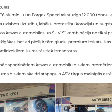
tūras
T6 alumīniju un Forgex Speed raksturīgo 12 000 tonnu ka
 uzlabotu izturību, labāku pretestību korozijai un augsta
elajos kravas automobiļos un SUV. Šī kombinācija ne tikai p
žīgākas, bet arī piešķir tām gludu, premium izskatu, kas
rtlīdzekļiem, kuros tās tiek izmantotas.
s pēc spodrinātiem kravas automobiļu diskiem, hromēti
juma diskiem skaidri atspoguļo ASV tirgus mainīgās estē