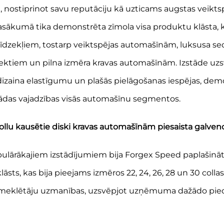
, nostiprinot savu reputāciju kā uzticams augstas veikts
pasākumā tika demonstrēta zīmola visa produktu klāsta, 
īdzekļiem, tostarp veiktspējas automašīnām, luksusa se
ektiem un pilna izmēra kravas automašīnām. Izstāde uz
 dizaina elastīgumu un plašās pielāgošanas iespējas, dem
ādas vajadzības visās automašīnu segmentos.
collu kausētie diski kravas automašīnām piesaista galv
ulārākajiem izstādījumiem bija Forgex Speed paplašināt
āsts, kas bija pieejams izmēros 22, 24, 26, 28 un 30 collas
apmeklētāju uzmanības, uzsvēpjot uzņēmuma dažādo pie