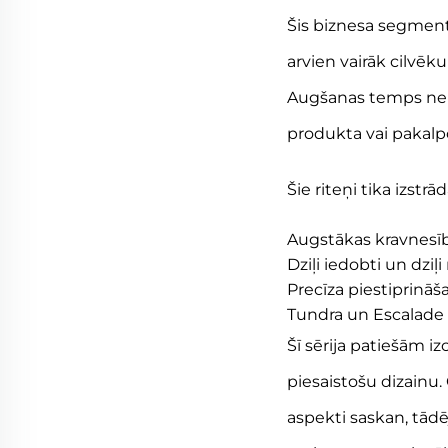
Šis biznesa segments
arvien vairāk cilvēk
Augšanas temps nemaz
produkta vai pakalp
Šie riteņi tika izstrād
Augstākas kravnesī
Dziļi iedobti un dziļi 
Precīza piestiprināš
Tundra un Escalade
Šī sērija patiešām i
piesaistošu dizainu. 
aspekti saskan, tādē