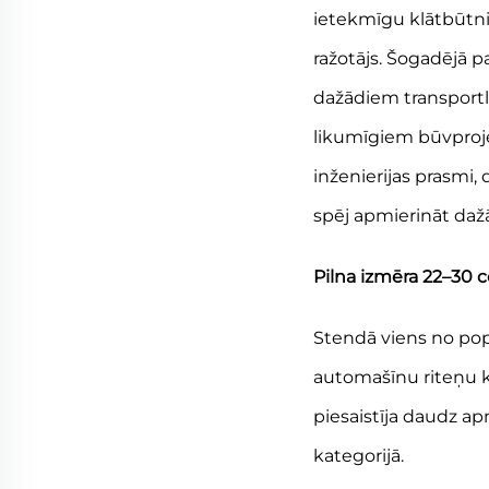
ietekmīgu klātbūtni
ražotājs. Šogadējā 
dažādiem transportl
likumīgiem būvproj
inženierijas prasmi,
spēj apmierināt daž
Pilna izmēra 22–30 
Stendā viens no pop
automašīnu riteņu kl
piesaistīja daudz 
kategorijā.