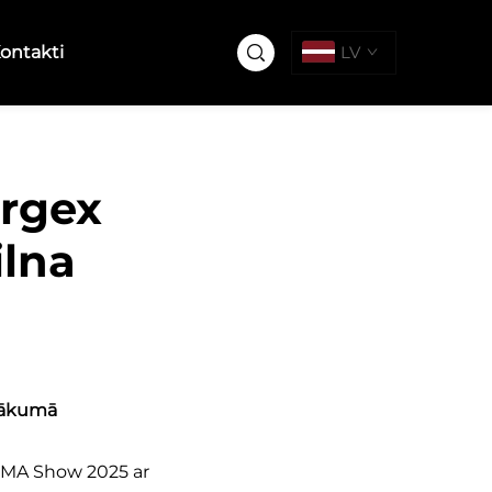
ontakti
LV
rgex
ilna
asākumā
EMA Show 2025 ar