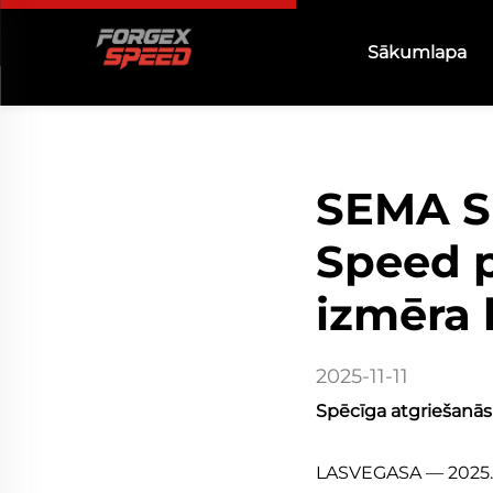
Sākumlapa
SEMA S
Speed p
izmēra 
2025-11-11
Spēcīga atgriešanā
LASVEGASA — 2025. 