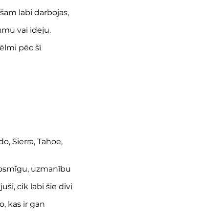
šām labi darbojas,
umu vai ideju.
ēlmi pēc šī
o, Sierra, Tahoe,
 drosmīgu, uzmanību
i, cik labi šie divi
, kas ir gan