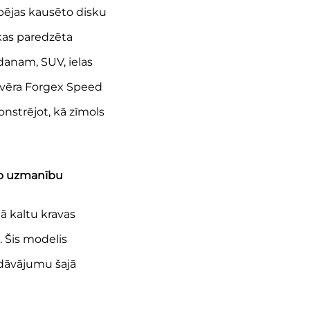
pējas kausēto disku
kas paredzēta
danam, SUV, ielas
svēra Forgex Speed
onstrējot, kā zīmols
eno uzmanību
ā kaltu kravas
. Šis modelis
dāvājumu šajā