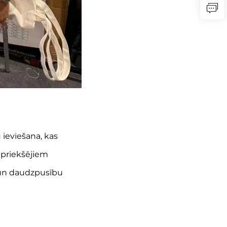
 ieviešana, kas
epriekšējiem
 un daudzpusību