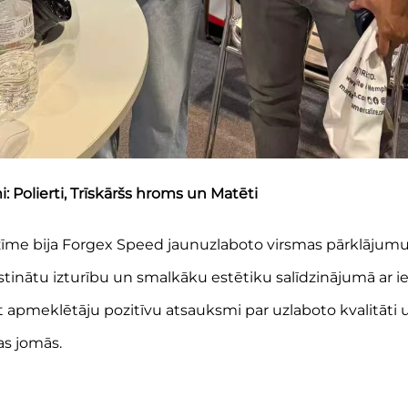
Polierti, Trīskāršs hroms un Matēti
iezīme bija Forgex Speed jaunuzlaboto virsmas pārklājumu
inātu izturību un smalkāku estētiku salīdzinājumā ar i
 apmeklētāju pozitīvu atsauksmi par uzlaboto kvalitāti
as jomās.