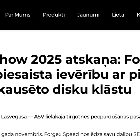
Par Mums
Produkti
Jaunumi
Lieta
K
how 2025 atskaņa: Fo
iesaista ievērību ar p
kausēto disku klāstu
s Lasvegasā — ASV lielākajā tirgotnes pēcpārdošanas p
gada novembris. Forgex Speed noslēdza savu dalību S