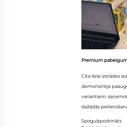
Premium pabeigumi: 
Cita liela izstādes 
demonstrēja paaugst
variantiem, saņemot
dažādās pielietošan
Spoguļspodrināts