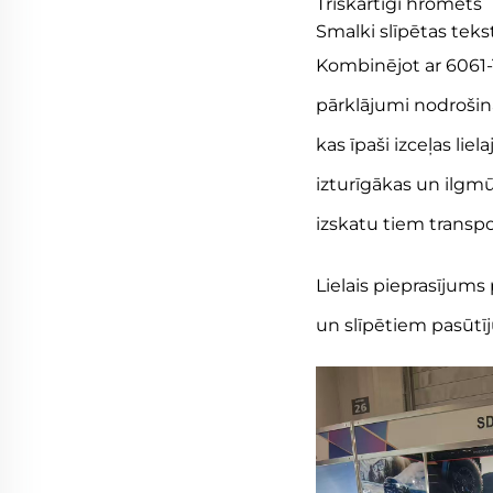
Trīskārtīgi hromēts
Smalki slīpētas teks
Kombinējot ar 6061-
pārklājumi nodrošina
kas īpaši izceļas li
izturīgākas un ilgmū
izskatu tiem transpo
Lielais pieprasījum
un slīpētiem pasūtī