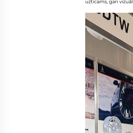
uzticams, gan vizuāl