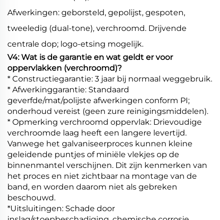
Afwerkingen: geborsteld, gepolijst, gespoten,
tweeledig (dual-tone), verchroomd. Drijvende
centrale dop; logo-etsing mogelijk.
V4: Wat is de garantie en wat geldt er voor
oppervlakken (verchroomd)?
* Constructiegarantie: 3 jaar bij normaal weggebruik.
* Afwerkinggarantie: Standaard
geverfde/mat/polijste afwerkingen conform PI;
onderhoud vereist (geen zure reinigingsmiddelen).
* Opmerking verchroomd oppervlak: Drievoudige
verchroomde laag heeft een langere levertijd.
Vanwege het galvaniseerproces kunnen kleine
geleidende puntjes of miniële vlekjes op de
binnenmantel verschijnen. Dit zijn kenmerken van
het proces en niet zichtbaar na montage van de
band, en worden daarom niet als gebreken
beschouwd.
*Uitsluitingen: Schade door
inslag/stoepbeschadiging, chemische corrosie,