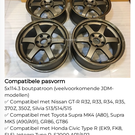
Compatibele pasvorm
5x114.3 boutpatroon (veelvoorkomende JDM-
modellen)
✅ Compatibel met Nissan GT-R R32, R33, R34, R35,
370Z, 350Z, Silvia S13/S14/S15
✅ Compatibel met Toyota Supra MK4 (A80), Supra
MK5 (A90/A91), GR86, GT86
✅ Compatibel met Honda Civic Type R (EK9, FK8,
FL5), Integra Type R, S2000 AP1/AP2