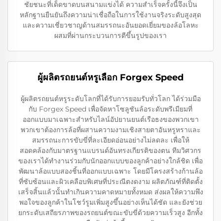
ชัยชนะที่เด็ดขาดบนสนามแข่งได้ ความสำเร็จครั้งนี้จึงเป็น
หลักฐานยืนยันถึงความน่าเชื่อถือในการใช้งานจริงระดับสูงสุด
และความเชี่ยวชาญด้านสมรรถนะอันยอดเยี่ยมของล้อโลหะ
ผสมที่ผ่านกระบวนการตีขึ้นรูปของเรา
ผู้ผลิตรถยนต์หรูเลือก Forgex Speed
ผู้ผลิตรถยนต์หรูระดับโลกที่ได้รับการยอมรับทั่วโลก ได้ร่วมมือ
กับ Forgex Speed เพื่อจัดหาโซลูชันล้อระดับพรีเมียมที่
ออกแบบมาเฉพาะสำหรับไลน์อัปยานยนต์เรือธงของพวกเขา
พวกเขาต้องการล้อที่ผสานความงามเชิงสายตาอันหรูหราและ
สมรรถนะการขับขี่ที่ละเอียดอ่อนอย่างไม่ลดละ เพื่อให้
สอดคล้องกับมาตรฐานแบรนด์อันทรงเกียรติของตน ทีมวิศวกร
ของเราได้ทำงานร่วมกับนักออกแบบของลูกค้าอย่างใกล้ชิด เพื่อ
พัฒนาล้อแบบสองชิ้นที่ออกแบบเฉพาะ โดยมีโครงสร้างก้านล้อ
ที่ซับซ้อนและผิวเคลือบพิเศษที่ประณีตงดงาม ผลิตภัณฑ์ที่ติดตั้ง
เสร็จสิ้นแล้วนั้นทำเกินความคาดหมายทั้งหมด ส่งผลให้ความพึง
พอใจของลูกค้าในโชว์รูมเพิ่มสูงขึ้นอย่างเห็นได้ชัด และยังช่วย
ยกระดับเสถียรภาพของรถยนต์ขณะขับขี่ด้วยความเร็วสูง อีกทั้ง