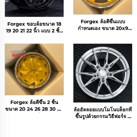
Forgex ล้อตีขึ้นแบบ
Forgex ขอบล้อขนาด 18
กำหนดเอง ขนาด 20x9
19 20 21 22 นิ้ว แบบ 2 ชิ้น
22x9.5 24x12 26x14
ดีชลึก 6061-T6 ล้อแม่พันธุ์
28x12 ล้อโครเม่ ล้อเว้า ล้อ
ฟอร์จจากโลหะผสม สำหรับ
สีทองสำหรับรถยนต์
BMW E30 W124 C63
AMG 911 RS5
Volkswagen Nissan
Forgex ล้อตีขึ้น 2 ชิ้น
ขนาด 20 24 26 28 30 นิ้ว
ล้ออัลลอยแบบโมโนบล็อกที่
สำหรับรถยนต์นั่ง 5x114.3
ขึ้นรูปด้วยกรรมวิธีฟอร์จ 5
5x115 5x120 ล้อโครเม่สี
ก้านของ Forgex Speed |
ทอง
ล้ออัลลอยแบบปรับแต่ง
เฉพาะสำหรับการติดตั้ง