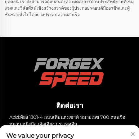
บุคคลนี้ เราจึงสามารถตอบสนองความต้องการด้านประสิทธิภาพที่เข้ม
งวดและวิสัยทัศน์เชิงสร้างสรรค์ของผู้ประกอบรถยนต์มืออาชีพและผู้
ชื่นชอบทั่วไปได้อย่างประสบความสำเร็จ
ติดต่อเรา
Add:ห้อง 1301-4 ถนนเทียนถงเซาท์ หมายเลข 700 ถนนซือ
หนาน หนิงป้อ เจ้อเจียง ประเทศจีน
โทร:
+86-13929561315
We value your privacy