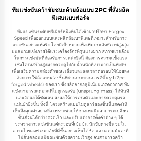
ทีมแข่งขันคว้าชัยชนะด้วยล้อแบบ 2PC ที่สั่งผลิต
พิเศษแบบฟอร์จ
ทีมแข่งขันระดับพรีเมียร์หนึ่งทีมได้เข้ามาปรึกษา Forgex
Speed เพื่อออกแบบและผลิตล้อเบาพิเศษที่เหมาะสำหรับการ
แข่งขันอย่างแท้จริง โดยมีเป้าหมายเพื่อเพิ่มประสิทธิภาพสูงสุด
บนสนามแข่งภายใต้แรงเครื่องจักรที่รุนแรงมาก สภาพแวดล้อม
ในการแข่งขันที่ต้องรับภาระหนักยิ่งนี้ ต้องการความแข็งแรง
เชิงโครงสร้างสูงมากควบคู่ไปกับน้ำหนักที่เบามากเป็นพิเศษ
เพื่อเสริมความคล่องตัวขณะเลี้ยวและลดเวลาต่อรอบให้น้อยลง
ด้วยการใช้ล้อแบบสองชิ้นที่ผ่านกระบวนการตีขึ้นรูป (2pc
forged wheels) ของเรา ซึ่งผลิตจากอลูมิเนียมเกรดอวกาศ ทีม
แข่งสามารถลดมวลที่ไม่ถูกรองรับ (unsprung mass) ได้ทันที
และวัดผลได้ชัดเจน ส่งผลให้การทรงตัวและการควบคุมรถ
แม่นยำยิ่งขึ้น ทั้งนี้ โครงสร้างแบบโมดูลาร์สองชิ้นนี้แสดงให้
เห็นถึงคุณค่าอย่างยิ่ง เพราะช่วยให้ช่างเทคนิคสามารถเปลี่ยน
ชิ้นส่วนได้อย่างรวดเร็ว และปรับแต่งการตั้งค่าต่าง ๆ ได้
ระหว่างการแข่งขันแต่ละรอบที่เข้มข้น นักขับต่างชื่นชมใน
ความไวของพวงมาลัยที่ดีขึ้นอย่างเห็นได้ชัด และความมั่นคงที่
ไม่สั่นคลอนแม้ขณะขับด้วยความเร็วสูง จนสามารถคว้า