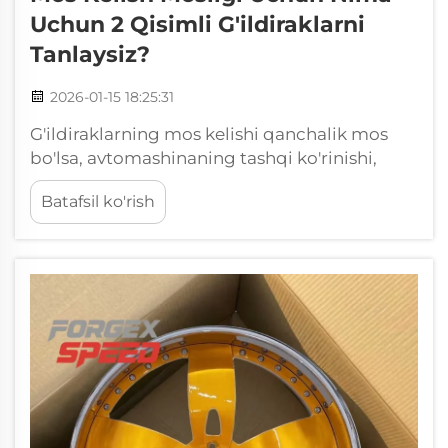
Uchun 2 Qisimli G'ildiraklarni
Tanlaysiz?
2026-01-15 18:25:31
G'ildiraklarning mos kelishi qanchalik mos
bo'lsa, avtomashinaning tashqi ko'rinishi,
ishlashi va umumiy boshqarilishini
Batafsil ko'rish
yaxshilashni istagan haydovchilar uchun
shunchalik yaxshi bo'ladi. 2 qisimli g'ildiraklar
bir qisimli g'ildiraklardan ko'ra mosroq,
chunki tillar va halqa alohida bo'lib, ular...