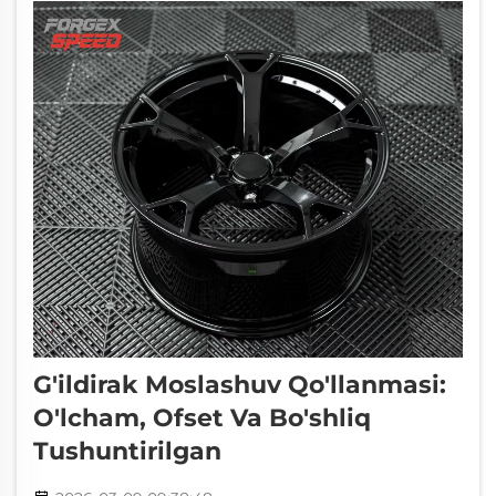
mustahkam turgan holat yaratadi. Ularning
konkav dizayni g'ildirak yuzini...
G'ildirak Moslashuv Qo'llanmasi:
O'lcham, Ofset Va Bo'shliq
Tushuntirilgan