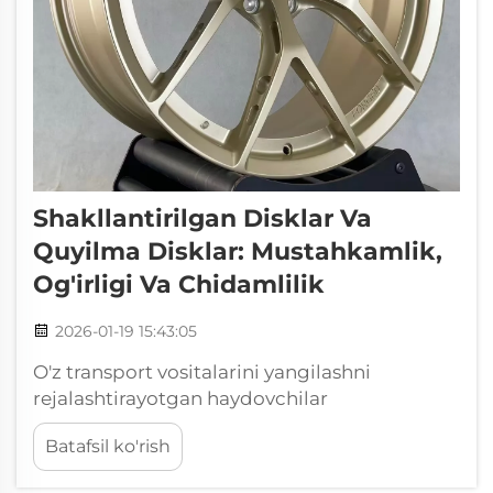
Shakllantirilgan Disklar Va
Quyilma Disklar: Mustahkamlik,
Og'irligi Va Chidamlilik
2026-01-19 15:43:05
O'z transport vositalarini yangilashni
rejalashtirayotgan haydovchilar
shakllantirilgan disklar va quyilma disklar
Batafsil ko'rish
orasida tanlov qilishlari kerak bo'ladi. Ikkalasi
ham o'z afzalliklari va kamchiliklariga ega,