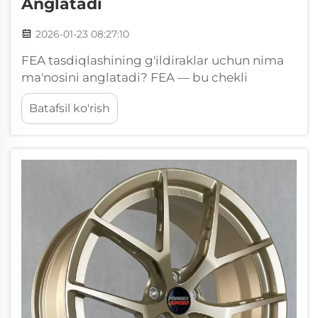
Anglatadi
2026-01-23 08:27:10
FEA tasdiqlashining g'ildiraklar uchun nima
ma'nosini anglatadi? FEA — bu chekli
elementlar tahlili (Finite Element Analysis)
Batafsil ko'rish
bo'lib, mashhur e'tiqodning aksincha, u
faqatgina g'ildiraklar hamjamiyatida moda
so'zi emas. U mahsulotning nazariy loyihasini
ishonchli va amaliy mahsulotga aylantirishda
yordam beradi...