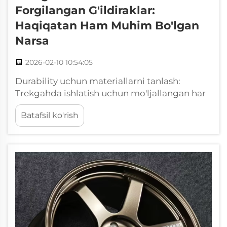
Forgilangan G'ildiraklar:
Haqiqatan Ham Muhim Bo'lgan
Narsa
2026-02-10 10:54:05
Durability uchun materiallarni tanlash:
Trekgahda ishlatish uchun mo'ljallangan har
bir forgilangan g'ildirakning asosi — uning
Batafsil ko'rish
materialidir va aero kosmik sifatli 6061 T6
aluminiy boshqalarga qaraganda ancha
yuqori darajada ustunlik qiladi. Bu noyob
qotishma yuqori cho'zilish mustahkamligiga
ega va yaxshi korroziyaga chidamli...