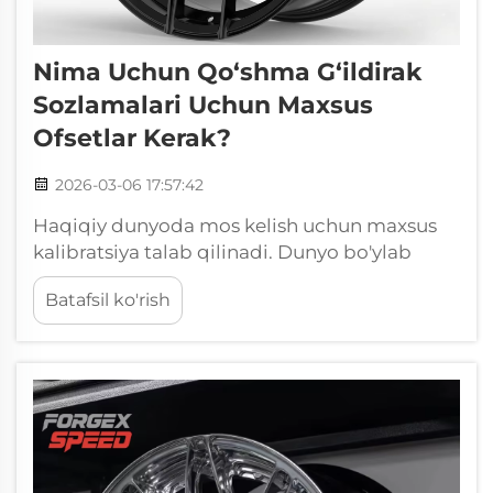
Nima Uchun Qo‘shma G‘ildirak
Sozlamalari Uchun Maxsus
Ofsetlar Kerak?
2026-03-06 17:57:42
Haqiqiy dunyoda mos kelish uchun maxsus
kalibratsiya talab qilinadi. Dunyo bo'ylab
tayyorlangan avtomobillar rasmlari va
Batafsil ko'rish
videolarida qo'llaniladigan qo'shimcha
o'lchovli g'ildiraklar konfiguratsiyasini
hisobga olganda, maxsus ofsetlar
majburiydir va maxsus ofsetlar majburiydir.
Masalan, 2025-yilgi Corvette C8 ni Miamidagi
haydovchi tomonidan yig'ilgan versiyasini
ko'ring...