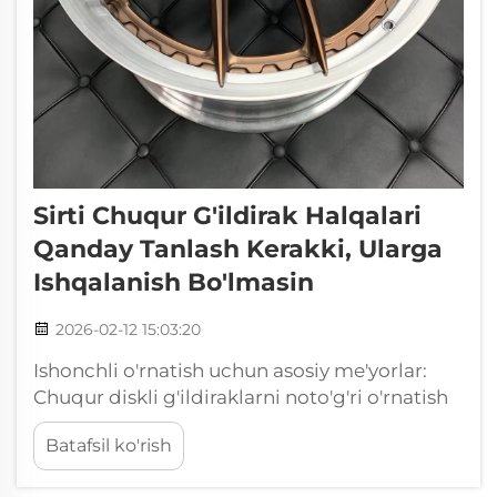
Sirti Chuqur G'ildirak Halqalari
Qanday Tanlash Kerakki, Ularga
Ishqalanish Bo'lmasin
2026-02-12 15:03:20
Ishonchli o'rnatish uchun asosiy me'yorlar:
Chuqur diskli g'ildiraklarni noto'g'ri o'rnatish
— bu ishlashda qilinadigan tekdoshlikka
Batafsil ko'rish
sabab bo'ladigan muhim asosiy
parametrlarga e'tibor bermaslik yoki ularni