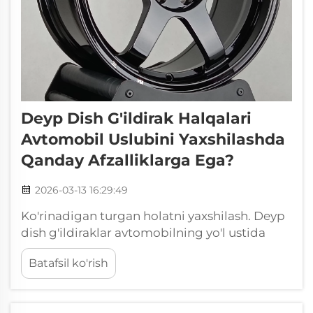
Deyp Dish G'ildirak Halqalari
Avtomobil Uslubini Yaxshilashda
Qanday Afzalliklarga Ega?
2026-03-13 16:29:49
Ko'rinadigan turgan holatni yaxshilash. Deyp
dish g'ildiraklar avtomobilning yo'l ustida
qanday ko'rinishini to'liq o'zgartiradi, chunki
Batafsil ko'rish
ular uning vizual markazini qayta
joylashtiradi va standart g'ildiraklar bilan
hech qachon erishib bo'lmaslikdai jasur va