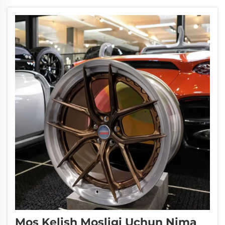
lekin ularning mustahkamligi, og'irligi va
chidamliligi kabi asosiy farqlarini tushunish...
Mos Kelish Mosligi Uchun Nima