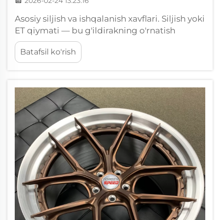
2026-02-24 13:23:16
Asosiy siljish va ishqalanish xavflari. Siljish yoki
ET qiymati — bu g'ildirakning o'rnatish
sirtidan g'ildirakning geometrik
Batafsil ko'rish
markazigacha bo'lgan masofa (mm da).
Musbat siljishda o'rnatish sirti g'ildirakning
tashqi tomoniga yaqinroq joylashadi, bu esa...