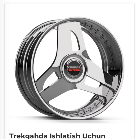
noto'g'ri hisoblash demakdir. G'ildirak ofseti
— odamlar eng ko'p xato qiladigan
parametrlardan biridir. Bu o'lchov...
Trekgahda Ishlatish Uchun