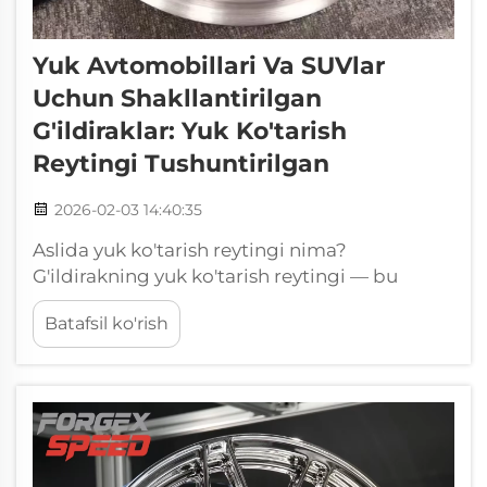
Yuk Avtomobillari Va SUVlar
Uchun Shakllantirilgan
G'ildiraklar: Yuk Ko'tarish
Reytingi Tushuntirilgan
2026-02-03 14:40:35
Aslida yuk ko'tarish reytingi nima?
G'ildirakning yuk ko'tarish reytingi — bu
uning ko'tara oladigan og'irlik miqdorini
Batafsil ko'rish
bildiradi. Bu ixtiyoriy raqam emas. G'ildirak
iste'molchilarga sotilishidan oldin o'tishi
kerak bo'lgan bir qancha qoidalar mavjud.
Har bir mamlakatda o'z talablari bor...