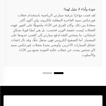
جودة وأداء لا مثيل لهما!
لقد قمت مؤخرًا بترقية سيارتي الرياضية باستخدام عجلات
فورجكس سبيد الفاخرة المطلية بالكروم، ولن أكون أكثر
سعادةً من ذلك. وكان الفرق في الأداء ملحوظًا على الفور. فهذه
العجلات ليست خفيفة الوزن فحسب، بل هي أيضًا قويةٌ بشكلٍ
استثنائي، ما يمنحني الثقة لدفع سيارتي إلى أقصى حدودها على
المضمار. أما التصفيح الكرومي فهي مذهلٌ حقًّا، وقد نال إعجابَ
عشاق السيارات الآخرين. وأوصي بشدةً بعجلات فورجكس سبيد
لأي شخص يبحث عن عجلات عالية الجودة تجمع بين الأداء
والأسلوب.