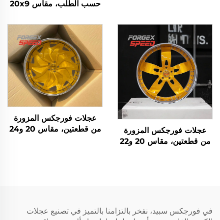
و22x14 و24x12 و24x14
حسب الطلب، مقاس 20x9
و26x16 للسيارات الرباعية
و22x9.5 و24x12 و26x14
الدفع خارج الطريق 8x170
و28x12، عجلات كرومية،
و8x180 و8x6.5 و6x5.5
جنوط مقعرة، جنوط سيارات
و5x5 للشاحنات
ذهبية
عجلات فورجكس المزورة
من قطعتين، مقاس 20 و24
عجلات فورجكس المزورة
و26 و28 و30 إنش، جنوط
من قطعتين، مقاس 20 و22
سيارات سياحية، 5x114.3
و24 و26 و28 إنش، 22x10،
و5x115 و5x120، جنوط
5x114.3 و5x115 و5x120.7،
سيارات ذهبية وكرومية
جنوط سيارات ذهبية، عجلات
مزورة حسب الطلب
في فورجكس سبيد، نفخر بالتزامنا بالتميز في تصنيع عجلات