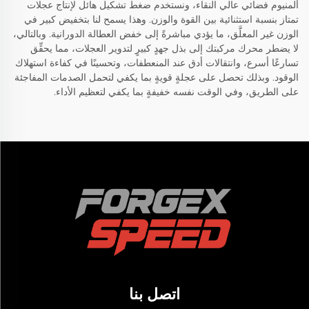
ألمنيوم فضائي عالي النقاء، ونستخدم ضغط تشكيل هائل لإنتاج عجلات
تمتاز بنسبة استثنائية بين القوة والوزن. وهذا يسمح لنا بتخفيض كبير في
الوزن غير المعلَّق، ما يؤدي مباشرةً إلى خفض العطالة الدورانية. وبالتالي،
لا يضطر محرك مركبتك إلى بذل جهدٍ كبيرٍ لتدوير العجلات، مما يحقِّق
تسارعًا أسرع، وانتقالات أدق عند المنعطفات، وتحسينًا في كفاءة استهلاك
الوقود. وبذلك تحصل على عجلةٍ قويةٍ بما يكفي لتحمل الصدمات المفاجئة
على الطريق، وفي الوقت نفسه خفيفةٍ بما يكفي لتعظيم الأداء.
اتصل بنا