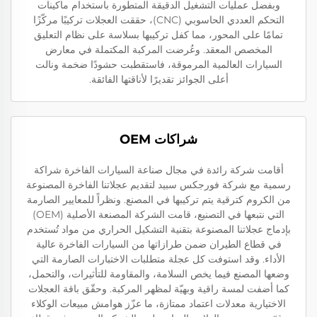
وبفضل عمليات التشغيل الدقيقة المتطورة باستخدام ماكينات
التحكم العددي الحاسوبي (CNC)، حققت العجلات تركيبًا مركّزًا
تمامًا على المحور، مما كفل تركيبها بسلاسة على نظام التعليق
المخصص المعقد. وعُرضت المركبة المكتملة في معارض
السيارات العالمية المرموقة، فاستقطبت حشودًا ضخمة ونالت
أعلى الجوائز تقديرًا لأناقتها الفائقة.
شراكات OEM
أقامت شركة رائدة في مجال صناعة السيارات الفاخرة شراكة
رسمية مع شركة فورجكس سبيد لتقديم عجلاتنا الفاخرة المصنوعة
من الكروم كترقية يتم تركيبها في المصنع. ونظراً للمعايير الصارمة
التي نتبعها في التصنيع، قامت الشركة المصنعة الأصلية (OEM)
بإدماج عجلاتنا المصنوعة بتقنية التشكيل الحراري من مواد تُستخدم
في قطاع الطيران ضمن طرازاتها من السيارات الفاخرة عالية
الأداء. وقد استوفت كل عجلة متطلبات الاختبارات الصارمة التي
وضعها المصنع فيما يخص السلامة، والمقاومة للتأثيرات، والتحمل،
كما أضفت لمسة راقية وبهيّة لمظهر المركبة. وحقّق باقة العجلات
الاختيارية معدلات اعتماد ممتازة، ما عزّز هوامش مبيعات الوكلاء