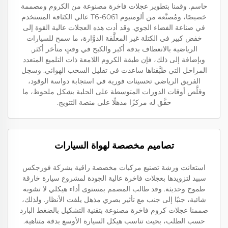
حاسم. وقمنا بتطوير عجلات فاخرة مصنوعة من الكروم ومصممة
خصيصًا، ومُصنَّعة من ألومنيوم 6061-T6 عالي الكثافة المستخدم
في صناعة الفضاء الجوي. وقد أدت هذه العجلات عالية القوة إلى
خفض كبير في الكتلة غير المعلَّقة الدوَّارة، ما سمح للسيارات
الرياضية بالانعطاف بدقة أكبر والكبح في وقتٍ متأخر أكثر.
وبإضافة إلى ذلك، فإن طبقة الكروم اللامعة ذات التلميع المتعدد
المراحل التي طبَّقناها ساعدت في تقليل السحب الهوائي. وسجل
الفريق الرياضي تحسينات فورية في استجابة دواسة الوقود،
وقلَّص أوقات الدورات المتوسطة على الحلبة بشكل ملحوظ، ما
حقَّق له مركزًا مذهلًا على منصة التتويج.
تصاميم مخصصة لهواة السيارات
استعانت ورشة تصنيع مركبات مخصصة راقية بشركة فورجكس
سبيد لتزويدها بعجلات فاخرة عالية الجودة لمشروع سيارة خارقة
طموح وحديثة. وقد طالب المصمم بمستوى أداء هيكلي لا تشوبه
شائبة، جنبًا إلى جنب مع تأثير بصري مذهل يلفت الأنظار. ولذلك،
صممنا عجلات كروم فاخرة مصنوعة بتقنية التشكيل بالضغط البارد
حسب الطلب، بحيث تناسب هيكل السيارة الأوسع بدقة متناهية.