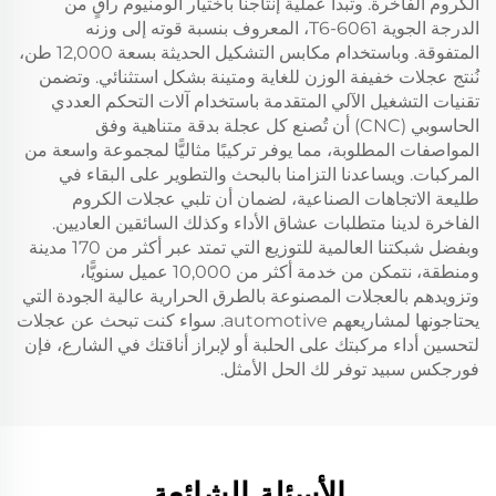
الكروم الفاخرة. وتبدأ عملية إنتاجنا باختيار ألومنيوم راقٍ من
الدرجة الجوية 6061-T6، المعروف بنسبة قوته إلى وزنه
المتفوقة. وباستخدام مكابس التشكيل الحديثة بسعة 12,000 طن،
نُنتج عجلات خفيفة الوزن للغاية ومتينة بشكل استثنائي. وتضمن
تقنيات التشغيل الآلي المتقدمة باستخدام آلات التحكم العددي
الحاسوبي (CNC) أن تُصنع كل عجلة بدقة متناهية وفق
المواصفات المطلوبة، مما يوفر تركيبًا مثاليًّا لمجموعة واسعة من
المركبات. ويساعدنا التزامنا بالبحث والتطوير على البقاء في
طليعة الاتجاهات الصناعية، لضمان أن تلبي عجلات الكروم
الفاخرة لدينا متطلبات عشاق الأداء وكذلك السائقين العاديين.
وبفضل شبكتنا العالمية للتوزيع التي تمتد عبر أكثر من 170 مدينة
ومنطقة، نتمكن من خدمة أكثر من 10,000 عميل سنويًّا،
وتزويدهم بالعجلات المصنوعة بالطرق الحرارية عالية الجودة التي
يحتاجونها لمشاريعهم automotive. سواء كنت تبحث عن عجلات
لتحسين أداء مركبتك على الحلبة أو لإبراز أناقتك في الشارع، فإن
فورجكس سبيد توفر لك الحل الأمثل.
الأسئلة الشائعة