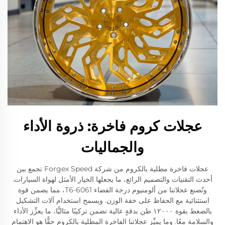
عجلات كروم فاخرة: ذروة الأداء
والجماليات
عجلات فاخرة مطلية بالكروم من شركة Forgex Speed تجمع بين
أحدث التقنيات والتصميم الرائع، ما يجعلها الخيار الأمثل لهواة السيارات.
وتُصنع عجلاتنا من ألومنيوم درجة الفضاء 6061-T6، مما يضمن قوة
استثنائية مع الحفاظ على خفة الوزن. ويسمح استخدام آلات التشكيل
بالضغط بقوة ١٢٠٠٠ طن بدقةٍ عالية تضمن تركيبًا مثاليًّا، ما يعزِّز الأداء
والسلامة معًا. وما يميِّز عجلاتنا الفاخرة المطلية بالكروم حقًّا هو الاهتمام