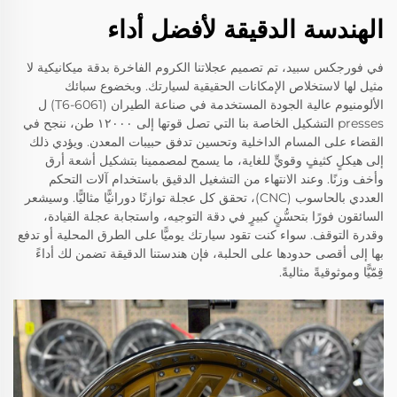
الهندسة الدقيقة لأفضل أداء
في فورجكس سبيد، تم تصميم عجلاتنا الكروم الفاخرة بدقة ميكانيكية لا
مثيل لها لاستخلاص الإمكانات الحقيقية لسيارتك. وبخضوع سبائك
الألومنيوم عالية الجودة المستخدمة في صناعة الطيران (6061-T6) ل
presses التشكيل الخاصة بنا التي تصل قوتها إلى ١٢٠٠٠ طن، ننجح في
القضاء على المسام الداخلية وتحسين تدفق حبيبات المعدن. ويؤدي ذلك
إلى هيكلٍ كثيفٍ وقويٍّ للغاية، ما يسمح لمصممينا بتشكيل أشعة أرق
وأخف وزنًا. وعند الانتهاء من التشغيل الدقيق باستخدام آلات التحكم
العددي بالحاسوب (CNC)، تحقق كل عجلة توازنًا دورانيًّا مثاليًّا. وسيشعر
السائقون فورًا بتحسُّنٍ كبيرٍ في دقة التوجيه، واستجابة عجلة القيادة،
وقدرة التوقف. سواء كنت تقود سيارتك يوميًّا على الطرق المحلية أو تدفع
بها إلى أقصى حدودها على الحلبة، فإن هندستنا الدقيقة تضمن لك أداءً
قِمّيًّا وموثوقيةً مثاليةً.