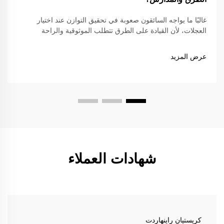
غالبًا ما يواجه السائقون صعوبة في تحقيق التوازن عند اختيار
العجلات، لأن القيادة على الطرق تتطلب الموثوقية والراحة
والامتثال للقوانين المرورية، في حين أن القيادة على المضمار
تتطلب خفة شديدة وقوة ودقة عالية. العجلات المطروقة...
عرض المزيد
شهادات العملاء
كريستيان راينهاردت