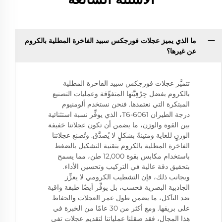
ما الذي يميز عجلات فورجكس سبيد الفاخرة المطلية بالكروم
عن غيرها؟
تتميَّز عجلات فورجكس سبيد الفاخرة المطلية
بالكروم بفضل حِرْفِيَّتها المتفوِّقة وعمليات التصنيع
المبتكرة التي نعتمدها. فنحن نستخدم ألومنيوم
درجة الطيران 6061-T6، الذي يوفِّر نسبة استثنائية
بين القوة والوزن، ما يضمن أن تكون عجلاتنا خفيفة
الوزنٍ للغاية ومتينةً بشكلٍ لا يُصدَّق. وتُصنع عجلاتنا
الفاخرة المطلية بالكروم بتقنية التشكيل بالضغط
باستخدام مكابس بقوة 12,000 طن، مما يسمح
بتحقيق دقة عالية في التركيب وتحسين الأداء.
وبجانب ذلك، فإن التشطيب الكرومي لا يعزِّز
الجاذبية البصرية فحسب، بل يوفِّر أيضًا طبقة واقية
ضد التآكل، ما يضمن طول عمر العجلات والحفاظ
على بريقها. ومع أكثر من 30 عامًا من الخبرة في
هذا المجال، فقد صقلنا عملياتنا لتقديم عجلات تفي