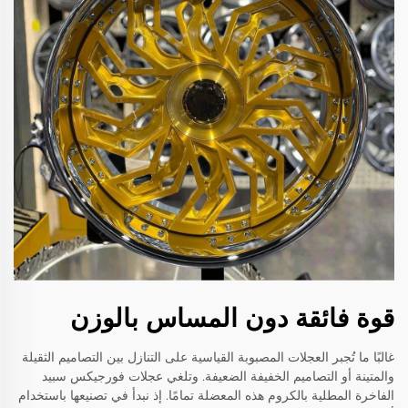
قوة فائقة دون المساس بالوزن
غالبًا ما تُجبر العجلات المصبوبة القياسية على التنازل بين التصاميم الثقيلة
والمتينة أو التصاميم الخفيفة الضعيفة. وتلغي عجلات فورجيكس سبيد
الفاخرة المطلية بالكروم هذه المعضلة تمامًا. إذ نبدأ في تصنيعها باستخدام