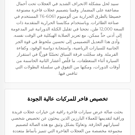
سبيد لحل مشكلة الانحراف الشديد في العجلات تحت أحمال
مضاعفة على المضمار. وقمنا بتصميم عجلات فاخرة مصنوعة
خصيصًا بالطرق الحرارية من ألومنيوم 6061-T6 المستخدم في
صناعة الطائرات. وباستخدام مكابسنا الحرارية المتقدمة ذات
السعة 12,000 طن، نجحنا في تقليل الكتلة الدورانية غير المدعومة
إلى أدنى حدٍّ ممكن، مع تعزيز الصلابة الهيكلية في الوقت نفسه.
وأدى هذا التعديل التصميمي إلى تحسين ملحوظ في قوة الجر
الجانبية للسيارات الرياضية، واستجابة دواسة الوقود، وكفاءة
الفرملة. وقد سجّلت فرقة السباق تحسّنًا فوريًّا في استقرار
السيارة أثناء المنعطفات، ما قلّص أعشار الثانية الحاسمة من
أوقات الدورات، ومكنها من التفوق في سلسلة البطولات التي
تنافس فيها.
تخصيص فاخر للمركبات عالية الجودة
بحثت صالة عرض سيارات فاخرة راقية عن خيارات عجلات فريدة
وراقية لتقديمها للعملاء البارزين الذين يبحثون عن تخصيص شخصي
لسياراتهم الخارقة. وتعاونّا بشكل وثيق مع هذه الصالة لتصميم
مجموعة مخصصة من العجلات الفاخرة التي تتميز بأنماط متعددة