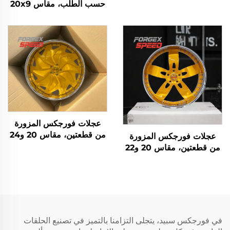
و22x14 و24x12 و24x14
حسب الطلب، مقاس 20x9
و26x16 للسيارات الرباعية
و22x9.5 و24x12 و26x14
الدفع خارج الطريق 8x170
و28x12، عجلات كرومية،
و8x180 و8x6.5 و6x5.5
جنوط مقعرة، جنوط سيارات
و5x5 للشاحنات
ذهبية
عجلات فورجكس المزورة
من قطعتين، مقاس 20 و24
عجلات فورجكس المزورة
و26 و28 و30 إنش، جنوط
من قطعتين، مقاس 20 و22
سيارات سياحية، 5x114.3
و24 و26 و28 إنش، 22x10،
و5x115 و5x120، جنوط
5x114.3 و5x115 و5x120.7،
سيارات ذهبية وكرومية
جنوط سيارات ذهبية، عجلات
مزورة حسب الطلب
في فورجكس سبيد، يتجلى التزامنا بالتميز في تصنيع الحلقات