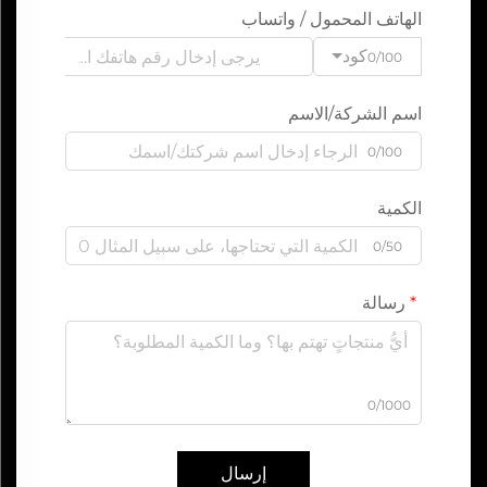
الهاتف المحمول / واتساب
كود
0/100
اسم الشركة/الاسم
0/100
الكمية
0/50
رسالة
0/1000
إرسال