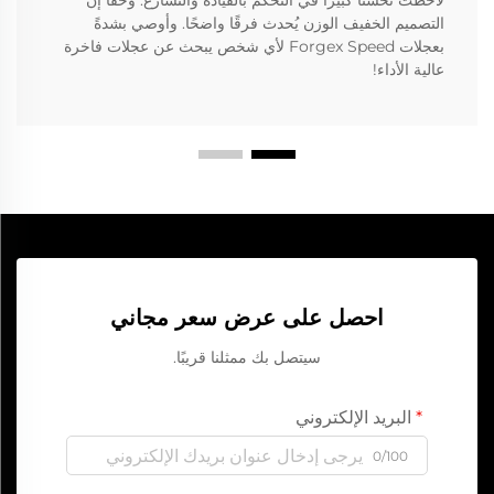
لاحظت تحسُّنًا كبيرًا في التحكم بالقيادة والتسارع. وحقًّا إن
التصميم الخفيف الوزن يُحدث فرقًا واضحًا. وأوصي بشدةً
بعجلات Forgex Speed لأي شخص يبحث عن عجلات فاخرة
عالية الأداء!
احصل على عرض سعر مجاني
سيتصل بك ممثلنا قريبًا.
البريد الإلكتروني
0/100