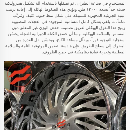
المستخدم في صناعة الطيران، ثم نصقلها باستخدام آلة تشكيل هيدروليكية
حديثة جداً بسعة ١٢٠٠٠ طن. وتؤدي هذه الضغوط الهائلة إلى إعادة ترتيب
البنية الجزيئية المجهرية للسبيكة على شكل نمط حبوب كثيف ومُرتَّب
تماماً، ما يلغي بشكل كامل المسامية الموجودة في العجلات المصبوبة.
ويتيح هذا التفوق الهيكلي لفريق تصميمنا خفض الوزن غير المعلق دون
المساس بالسلامة الهيكلية. وبما أن خفض الكتلة الدورانية للعجلة يحسّن
استجابة التوجيه فوراً، ويقلّل مسافة الكبح، ويحسّن نقل القدرة من
المحرك إلى سطح الطريق، فإن هندستنا تضمن الموثوقية التامة والسلامة
المطلقة وتجربة قيادة ديناميكية في جميع الظروف.