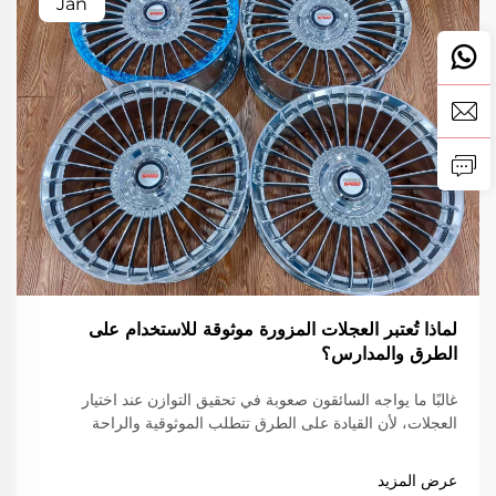
Jan
لماذا تُعتبر العجلات المزورة موثوقة للاستخدام على
الطرق والمدارس؟
غالبًا ما يواجه السائقون صعوبة في تحقيق التوازن عند اختيار
العجلات، لأن القيادة على الطرق تتطلب الموثوقية والراحة
والامتثال للقوانين المرورية، في حين أن القيادة على المضمار
تتطلب خفة شديدة وقوة ودقة عالية. العجلات المطروقة...
عرض المزيد