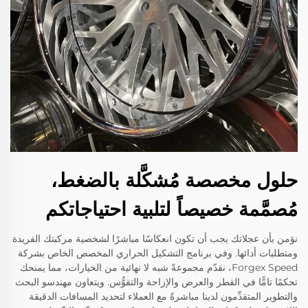
حلول مخصصة مُشكَّلة بالضغط،
مُصمَّمة خصيصاً لتلبية احتياجاتكم
نؤمن بأن عجلاتك يجب أن تكون انعكاسًا مباشرًا لشخصية مركبتك الفريدة
ومتطلبات أدائها. وفي برنامج التشكيل الحراري المخصص الخاص بشركة
Forgex Speed، نقدّم مجموعةً شبه لا نهائية من الخيارات، مما يمنحك
تحكمًا تامًّا في القطر والعرض والإزاحة والتقوُّس. ويتعاون مهندسو البحث
والتطوير المتقدِّمون لدينا مباشرةً مع العملاء لتحديد المسافات الدقيقة