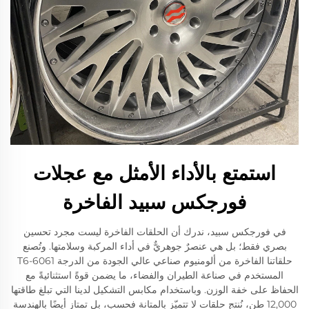
استمتع بالأداء الأمثل مع عجلات
فورجكس سبيد الفاخرة
في فورجكس سبيد، ندرك أن الحلقات الفاخرة ليست مجرد تحسين
بصري فقط؛ بل هي عنصرٌ جوهريٌّ في أداء المركبة وسلامتها. وتُصنع
حلقاتنا الفاخرة من ألومنيوم صناعي عالي الجودة من الدرجة 6061-T6
المستخدم في صناعة الطيران والفضاء، ما يضمن قوةً استثنائيةً مع
الحفاظ على خفة الوزن. وباستخدام مكابس التشكيل لدينا التي تبلغ طاقتها
12,000 طن، نُنتج حلقات لا تتميّز بالمتانة فحسب، بل تمتاز أيضًا بالهندسة