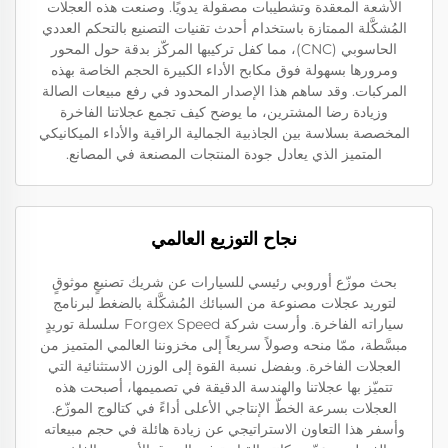
الأشعة المعقدة وتشطيبات مصقولة يدويًا. وصنعت هذه العجلات
المُشكَّلة الممتازة باستخدام أحدث تقنيات التصنيع بالتحكم العددي
الحاسوبي (CNC)، مما كفل تركيبها المركّز بدقة حول المحور
ومرورها بسهولة فوق مكابح الأداء الكبيرة الحجم الخاصة بهذه
المركبات. وقد ساهم هذا الإصدار المحدود في رفع مبيعات الصالة
وزيادة رضا المشترين، ما يوضح كيف تجمع عجلاتنا الفاخرة
المخصصة بسلاسة بين الجاذبية الجمالية الراقية والأداء الميكانيكي
المتميز الذي يعادل جودة المنتجات المصنعة في المصانع.
نجاح التوزيع العالمي
بحث موزّع أوروبي رئيسي للسيارات عن شريك تصنيعٍ موثوقٍ
لتوريد عجلات مصنوعة من السبائك المُشكَّلة بالضغط لبرنامج
سياراته الفاخرة. وأرست شركة Forgex Speed سلسلة توريدٍ
مبسَّطة، ممّا منحه وصولاً سريعاً إلى مخزوننا العالمي المتميز من
العجلات الفاخرة. وبفضل نسبة القوة إلى الوزن الاستثنائية التي
تتميّز بها عجلاتنا والهندسة الدقيقة في تصميمها، أصبحت هذه
العجلات بسرعة الخطّ الإنتاجي الأعلى أداءً في كتالوج الموزّع.
وأسفر هذا التعاون الاستراتيجي عن زيادة هائلة في حجم مبيعاته