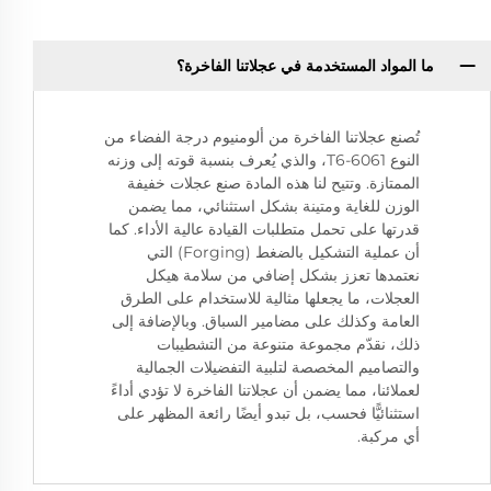
ما المواد المستخدمة في عجلاتنا الفاخرة؟
تُصنع عجلاتنا الفاخرة من ألومنيوم درجة الفضاء من
النوع 6061-T6، والذي يُعرف بنسبة قوته إلى وزنه
الممتازة. وتتيح لنا هذه المادة صنع عجلات خفيفة
الوزن للغاية ومتينة بشكل استثنائي، مما يضمن
قدرتها على تحمل متطلبات القيادة عالية الأداء. كما
أن عملية التشكيل بالضغط (Forging) التي
نعتمدها تعزز بشكل إضافي من سلامة هيكل
العجلات، ما يجعلها مثالية للاستخدام على الطرق
العامة وكذلك على مضامير السباق. وبالإضافة إلى
ذلك، نقدّم مجموعة متنوعة من التشطيبات
والتصاميم المخصصة لتلبية التفضيلات الجمالية
لعملائنا، مما يضمن أن عجلاتنا الفاخرة لا تؤدي أداءً
استثنائيًّا فحسب، بل تبدو أيضًا رائعة المظهر على
أي مركبة.