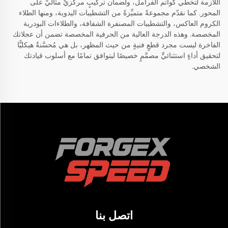
اللازمة لتخطي كواتم الفرامل، ولضمان تركيبٍ مركزيٍّ مثاليٍّ على
المحور. كما نقدّم مجموعةً متميِّزةً من التشطيبات اليدوية، ومنها الطلاء
الكروم العاكس، والتشطيبات المصنفرة الشفافة، والطلاءات البودرية
المخصصة. وهذه الدرجة العالية من الحرفية المخصصة تضمن أن عجلاتك
الفاخرة ليست مجرد قطعٍ فنيةٍ من حيث المظهر، بل هي مُحسَّنةٌ هيكليًّا
لتحقيق أداءٍ استثنائيٍّ مصمَّمٍ خصيصًا ليتوافق تمامًا مع أسلوب قيادتك
الشخصي.
اتصل بنا