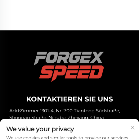
8x180 8x165.1
KONTAKTIEREN SIE UNS
Add:Zimmer 1301-4, Nr. 700 Tiantong Südstraße,
Shounan Straße, Ningbo, Zhejiang, China
Tel.:
+86-13929561315
We value your privacy
E-Mail:
[email protected]
We use cookies and similar tools to provide our services.