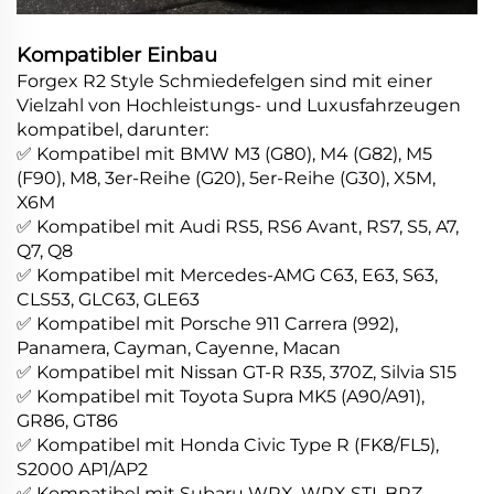
Kompatibler Einbau
Forgex R2 Style Schmiedefelgen sind mit einer
Vielzahl von Hochleistungs- und Luxusfahrzeugen
kompatibel, darunter:
✅ Kompatibel mit BMW M3 (G80), M4 (G82), M5
(F90), M8, 3er-Reihe (G20), 5er-Reihe (G30), X5M,
X6M
✅ Kompatibel mit Audi RS5, RS6 Avant, RS7, S5, A7,
Q7, Q8
✅ Kompatibel mit Mercedes-AMG C63, E63, S63,
CLS53, GLC63, GLE63
✅ Kompatibel mit Porsche 911 Carrera (992),
Panamera, Cayman, Cayenne, Macan
✅ Kompatibel mit Nissan GT-R R35, 370Z, Silvia S15
✅ Kompatibel mit Toyota Supra MK5 (A90/A91),
GR86, GT86
✅ Kompatibel mit Honda Civic Type R (FK8/FL5),
S2000 AP1/AP2
✅ Kompatibel mit Subaru WRX, WRX STI, BRZ