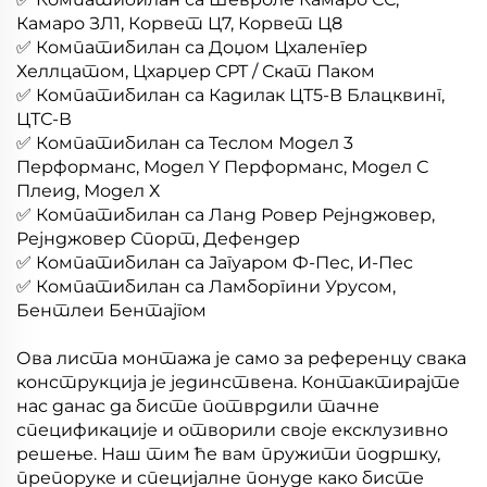
Камаро ЗЛ1, Корвет Ц7, Корвет Ц8
✅ Компатибилан са Доџом Цхаленгер
Хеллцатом, Цхарџер СРТ / Скат Паком
✅ Компатибилан са Кадилак ЦТ5-В Блацквинг,
ЦТС-В
✅ Компатибилан са Теслом Модел 3
Перформанс, Модел Y Перформанс, Модел С
Плеид, Модел Х
✅ Компатибилан са Ланд Ровер Рејнджовер,
Рејнджовер Спорт, Дефендер
✅ Компатибилан са Јагуаром Ф-Пес, И-Пес
✅ Компатибилан са Ламборгини Урусом,
Бентлеи Бентајгом
Ова листа монтажа је само за референцу свака
конструкција је јединствена. Контактирајте
нас данас да бисте потврдили тачне
спецификације и отворили своје ексклузивно
решење. Наш тим ће вам пружити подршку,
препоруке и специјалне понуде како бисте