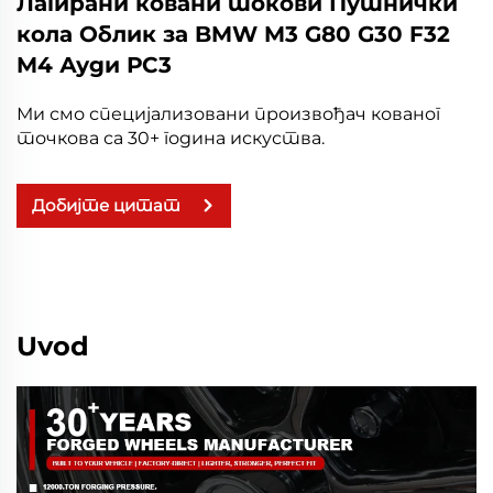
Лагирани ковани токови Путнички
кола Облик за BMW M3 G80 G30 F32
M4 Ауди РС3
Ми смо специјализовани произвођач кованог
точкова са 30+ година искуства.
Добијте цитат
Uvod