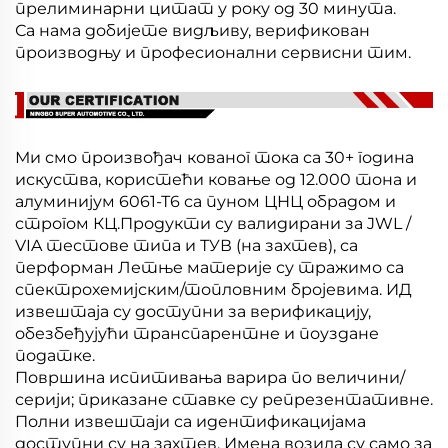
прелиминарни цитат у року од 30 минута.
Са нама добијете видљиву, верификован
производњу и професионални сервисни тим.
Ми смо произвођач кованог тока са 30+ година
искуства, користећи ковање од 12.000 тона и
алуминијум 6061-Т6 са пуном ЦНЦ обрадом и
строгом КЦ.Продукти су валидирани за JWL /
VIA тестове типа и ТУВ (на захтев), са
перформан Летње материје су тражимо са
спектрохемијским/топловним бројевима. ИД
извештаја су доступни за верификацију,
обезбеђујући транспарентне и поуздане
податке.
Површина испитивања варира по величини/
серији; приказане ставке су репрезентативне.
Полни извештаји са идентификацијама
доступни су на захтев. Имена возила су само за