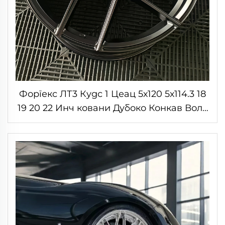
Форгекс ЛТ3 Кудс 1 Цеац 5х120 5х114.3 18
19 20 22 Инч ковани Дубоко Конкав Вола
за БМВ М2 М3 Ф80 Ауди Мерцедес АМГ
Порше