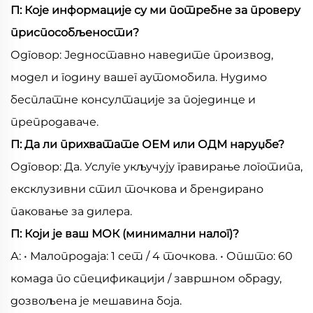
П: Које информације су ми потребне за проверу
приспособљености?
Одговор: Једноставно наведите производ,
модел и годину вашег аутомобила. Нудимо
бесплатне консултације за појединце и
препродаваче.
П: Да ли прихватате ОЕМ или ОДМ наруџбе?
Одговор: Да. Услуге укључују гравирање логотипа,
ексклузивни стил точкова и брендирано
паковање за дилера.
П: Који је ваш МОК (минимални налог)?
А: • Малопродаја: 1 сет / 4 точкова. • Општо: 60
комада по спецификацији / завршном обраду,
дозвољена је мешавина боја.