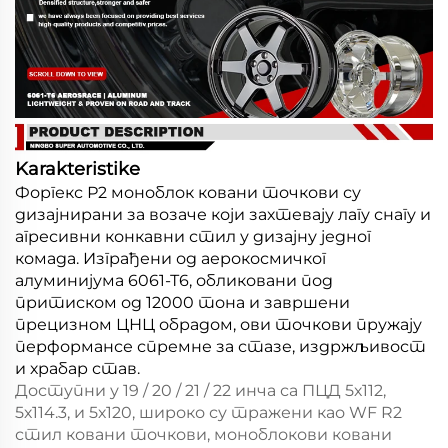
Karakteristike
Форгекс Р2 моноблок ковани точкови су
дизајнирани за возаче који захтевају лагу снагу и
агресивни конкавни стил у дизајну једног
комада. Изграђени од аерокосмичког
алуминијума 6061-Т6, обликовани под
притиском од 12000 тона и завршени
прецизном ЦНЦ обрадом, ови точкови пружају
перформансе спремне за стазе, издржљивост
и храбар став.
Доступни у 19 / 20 / 21 / 22 инча са ПЦД 5х112,
5х114.3, и 5х120, широко су тражени као WF R2
стил ковани точкови, моноблокови ковани