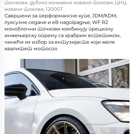
точкови, дубоко конкавни ковани токови, ЦНЦ
ковани токови, 12000Т
Савршени за перформансне купе, JDM/KDM,
луксузне седане и еВ надоградње, WF R2
моноблочни точкови комбинују прецизну
инжењерску опрему са храбрим естетиком,
чинећи их избор за ентузијасте који желе
квалитет мотоспо