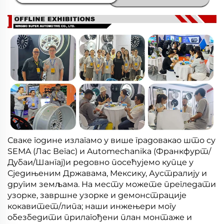
Сваке године излагамо у више градовакао што су
SEMA (Лас Вегас) и Automechanika (Франкфурт/
Дубаи/Шангај)и редовно посећујемо купце у
Сједињеним Државама, Мексику, Аустралију и
другим земљама. На месту можете прегледати
узорке, завршне узорке и демонстрације
кокавитет/липа; наши инжењери могу
обезбедити прилагођени план монтаже и