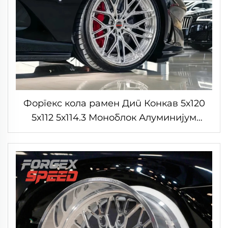
Форгекс кола рамен Дип Конкав 5х120
5х112 5х114.3 Моноблок Алуминијум
легуре Путнички кола рамен ковани
точкови за луксузне аутомобиле