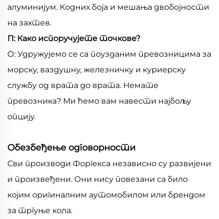
алуминијум. Кодних боја и мешања двобојности
на захтев.
П: Како испоручујете точкове?
О: Удружујемо се са поузданим превозницима за
морску, ваздушну, железничку и куриерску
службу од врата до врата. Немате
превозника? Ми ћемо вам навести најбољу
опцију.
Обезбеђење одговорности
Сви производи Форгекса независно су развијени
и произвеђени. Они нису повезани са било
којим оригиналним аутомобилом или брендом
за тргуње кола.