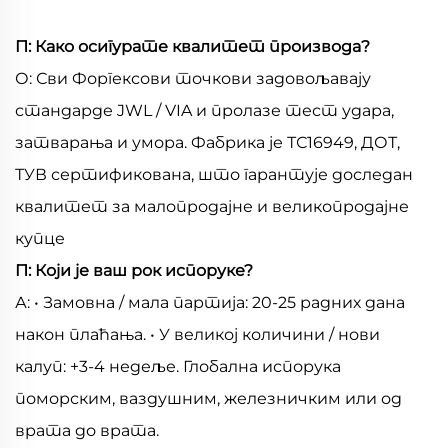
П: Како осигурате квалитет производа?
О: Сви Форгексови точкови задовољавају
стандарде JWL / VIA и пролазе тест удара,
затварања и умора. Фабрика је ТС16949, ДОТ,
ТУВ сертификована, што гарантује доследан
квалитет за малопродајне и великопродајне
купце
П: Који је ваш рок испоруке?
А: • Замовна / мала партија: 20-25 радних дана
након плаћања. • У великој количини / нови
калуп: +3-4 недеље. Глобална испорука
поморским, ваздушним, железничким или од
врата до врата.