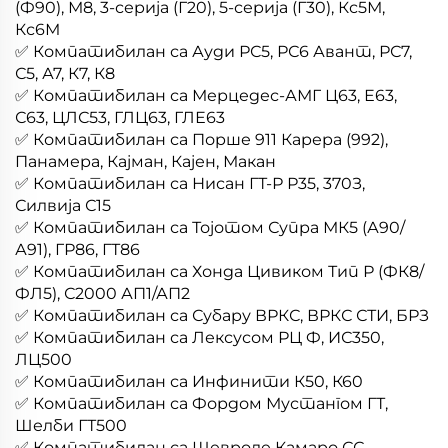
(Ф90), М8, 3-серија (Г20), 5-серија (Г30), Кс5М,
Кс6М
✅ Компатибилан са Ауди РС5, РС6 Авант, РС7,
С5, А7, К7, К8
✅ Компатибилан са Мерцедес-АМГ Ц63, Е63,
С63, ЦЛС53, ГЛЦ63, ГЛЕ63
✅ Компатибилан са Порше 911 Карера (992),
Панамера, Кајман, Кајен, Макан
✅ Компатибилан са Нисан ГТ-Р Р35, 370З,
Силвија С15
✅ Компатибилан са Тојотом Супра МК5 (А90/
А91), ГР86, ГТ86
✅ Компатибилан са Хонда Цивиком Тип Р (ФК8/
ФЛ5), С2000 АП1/АП2
✅ Компатибилан са Субару ВРКС, ВРКС СТИ, БРЗ
✅ Компатибилан са Лексусом РЦ Ф, ИС350,
ЛЦ500
✅ Компатибилан са Инфинити К50, К60
✅ Компатибилан са Фордом Мустангом ГТ,
Шелби ГТ500
✅ Компатибилан са Шевроле Камаро СС,