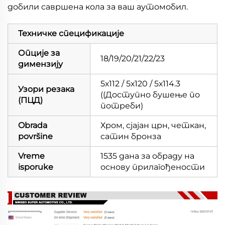
добили савршена кола за ваш аутомобил.
Техничке спецификације
Опције за
18/19/20/21/22/23
димензију
5х112 / 5х120 / 5х114.3
Узори резака
((Доступно бушење по
(ПЦД)
потреби)
Obrada
Хром, сјајан црн, четкан,
površine
сатин бронза
Vreme
1535 дана за обраду на
isporuke
основу прилагођености