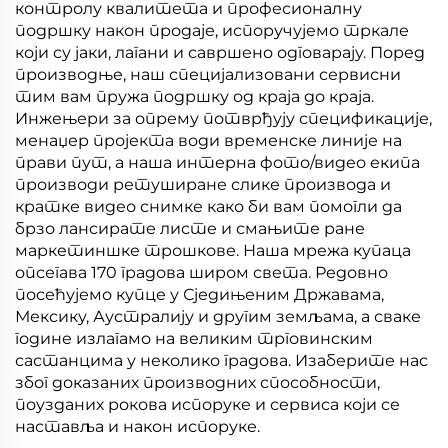
контролу квалитета и професионалну
подршку након продаје, испоручујемо тркале
који су јаки, лагани и савршено одговарају. Поред
производње, наш специјализовани сервисни
тим вам пружа подршку од краја до краја.
Инжењери за опрему потврђују спецификације,
менаџер пројекта води временске линије на
прави пут, а наша интерна фото/видео екипа
производи ретуширане слике производа и
кратке видео снимке како би вам помогли да
брзо лансирате листе и смањите ране
маркетиншке трошкове. Наша мрежа купаца
опсегава 170 градова широм света. Редовно
посећујемо купце у Сједињеним Државама,
Мексику, Аустралију и другим земљама, а сваке
године излагамо на великим трговинским
састанцима у неколико градова. Изаберите нас
због доказаних производних способности,
поузданих рокова испоруке и сервиса који се
наставља и након испоруке.