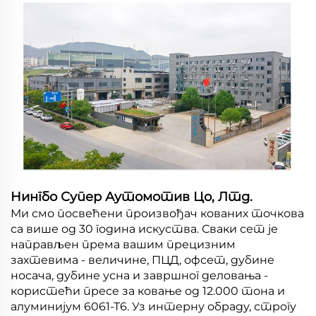
Нингбо Супер Аутомотив Цо, Лтд.
Ми смо посвећени произвођач кованих точкова
са више од 30 година искуства. Сваки сет је
направљен према вашим прецизним
захтевима - величине, ПЦД, офсет, дубине
носача, дубине усна и завршног деловања -
користећи пресе за ковање од 12.000 тона и
алуминијум 6061-Т6. Уз интерну обраду, строгу