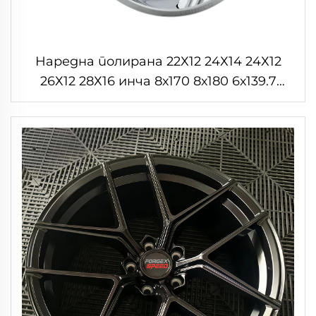
Наредна полирана 22Х12 24Х14 24Х12
26Х12 28Х16 инча 8х170 8х180 6х139.7
Лагирани ковани точки камиона за
Форд Ф-350 РАМ1500 2500 Рим