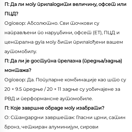
П: Да ли могу прилагодити величину, офсет или
ПЦД?
Одговор: Абсолютно. Сви точкови су
направљени по наруџбини, офсет (ЕТ), ПЦД и
централна дуга могу бити прилагођени вашем
аутомобилу.
П: Да ли је доступна прелазна (предња/задња)
монтажа?
Одговор: Да. Популарне комбинације као што су
20 × 9.5 предње / 20 × 11 задње су уобичајене за
РВД и перформансне аутомобиле.
П: Које завршне обраде могу изабрати?
О: Стандардни завршетак: Гласни црни, сатин
бронз, четкиран алуминијум, сирови