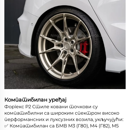
Компатибилан уређај
Форгекс Р2 Стиле ковани точкови су
компатибилни са широким спектром високо
перформансних и луксузних возила, укључујући:
✅ Компатибилан са БМВ М3 (Г80), М4 (Г82), М5