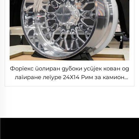
Форгекс полиран дубоки успјек кован од
лагиране легуре 24Х14 Рим за камион
Форд Ф150 Ф250 Ф350 Силвердо1500
3500 Рам 6х139.7 8х180 8х165.1