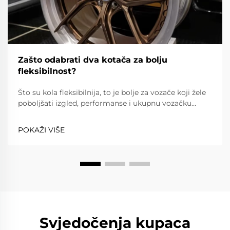
Zašto odabrati dva kotača za bolju
fleksibilnost?
Što su kola fleksibilnija, to je bolje za vozače koji žele
poboljšati izgled, performanse i ukupnu vozačku
sposobnost vozila. Dva kotača su fleksibilnija od
jednog kotača jer su šipka i obruč odvojeni, što...
POKAŽI VIŠE
Svjedočenja kupaca