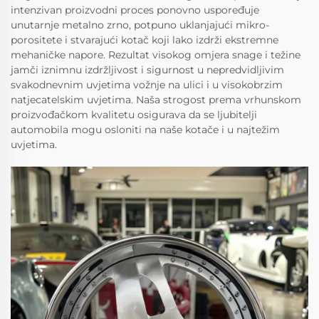
intenzivan proizvodni proces ponovno uspoređuje
unutarnje metalno zrno, potpuno uklanjajući mikro-
porositete i stvarajući kotač koji lako izdrži ekstremne
mehaničke napore. Rezultat visokog omjera snage i težine
jamči iznimnu izdržljivost i sigurnost u nepredvidljivim
svakodnevnim uvjetima vožnje na ulici i u visokobrzim
natjecatelskim uvjetima. Naša strogost prema vrhunskom
proizvođačkom kvalitetu osigurava da se ljubitelji
automobila mogu osloniti na naše kotače i u najtežim
uvjetima.