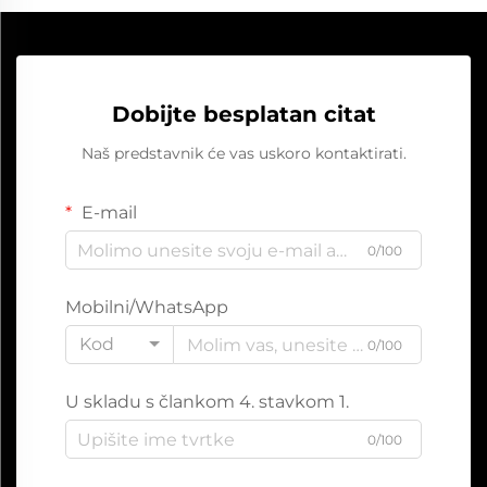
Dobijte besplatan citat
Naš predstavnik će vas uskoro kontaktirati.
E-mail
0/100
Mobilni/WhatsApp
Kod
0/100
U skladu s člankom 4. stavkom 1.
0/100