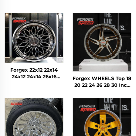
Forgex 22x12 22x14
24x12 24x14 26x16
Forgex WHEELS Top 18
Monoblok Kovan 4x4
20 22 24 26 28 30 Inch
Offroad 8x170 8x180
5x114.3 5x120 6x139.7
8x6.5 6x5.5 5x5
Custom Forged Wheel
Putnički automobil