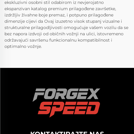
ekskluzivni osobni stil odabirom iz nevjerojatno
ekspanzivan katalog premium prilagođene završetke,
izdržljiv živahne boje premaz, i potpuno prilagođene
dimenzije cijevi da Ovaj izuzetno visok stupanj vizualne i
strukturalne prilagodljivosti omogućuje vašem vozilu da se
bez napora izdvoji od običnih vožnji na ulici, istovremeno
održavajući savršenu funkcionalnu kompatibilnost i
optimalno vožnje.