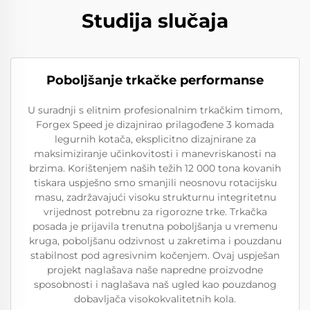
Studija slučaja
Poboljšanje trkačke performanse
U suradnji s elitnim profesionalnim trkačkim timom,
Forgex Speed je dizajnirao prilagođene 3 komada
legurnih kotača, eksplicitno dizajnirane za
maksimiziranje učinkovitosti i manevriskanosti na
brzima. Korištenjem naših težih 12 000 tona kovanih
tiskara uspješno smo smanjili neosnovu rotacijsku
masu, zadržavajući visoku strukturnu integritetnu
vrijednost potrebnu za rigorozne trke. Trkačka
posada je prijavila trenutna poboljšanja u vremenu
kruga, poboljšanu odzivnost u zakretima i pouzdanu
stabilnost pod agresivnim kočenjem. Ovaj uspješan
projekt naglašava naše napredne proizvodne
sposobnosti i naglašava naš ugled kao pouzdanog
dobavljača visokokvalitetnih kola.