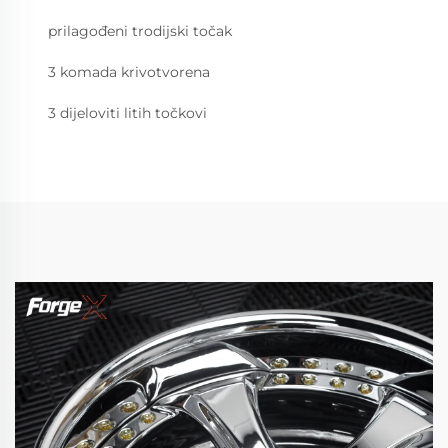
prilagođeni trodijski točak
3 komada krivotvorena
3 dijeloviti litih točkovi