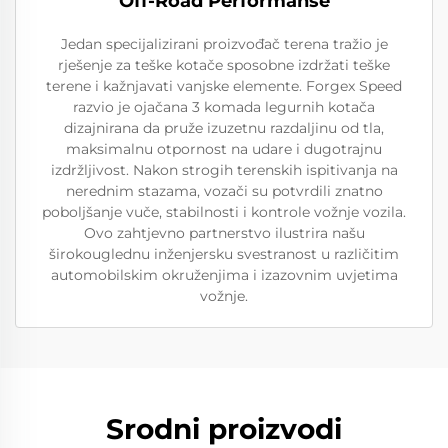
Off-Road Performanse
Jedan specijalizirani proizvođač terena tražio je
rješenje za teške kotače sposobne izdržati teške
terene i kažnjavati vanjske elemente. Forgex Speed
razvio je ojačana 3 komada legurnih kotača
dizajnirana da pruže izuzetnu razdaljinu od tla,
maksimalnu otpornost na udare i dugotrajnu
izdržljivost. Nakon strogih terenskih ispitivanja na
nerednim stazama, vozači su potvrdili znatno
poboljšanje vuče, stabilnosti i kontrole vožnje vozila.
Ovo zahtjevno partnerstvo ilustrira našu
širokouglednu inženjersku svestranost u različitim
automobilskim okruženjima i izazovnim uvjetima
vožnje.
Srodni proizvodi