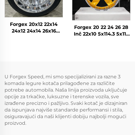
Forgex 20x12 22x14
Forgex 20 22 24 26 28
24x12 24x14 26x16
Inč 22x10 5x114.3 5x115
28x16 6061-T6
5x120.7 2 komada
Aluminijumski
Zlatni auto kotač Rim
terenski kovani kotači
Kovan prilagođeni
za Chevrolet GMC
kotači
2500HD Silverado Ram
SUV
U Forgex Speed, mi smo specijalizirani za razne 3
komada legure kotača prilagođene za različite
potrebe automobila. Naša linija proizvoda uključuje
opcije za trkačke, luksuzne i terenske vozila, sve
izrađene precizno i pažljivo. Svaki kotač je dizajniran
da ispunjava najviše standarde performansi i stila,
osiguravajući da naši klijenti dobiju najbolji mogući
proizvod.