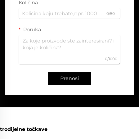
Količina
0/50
Poruka
0/1000
Prenosi
trodijelne točkave