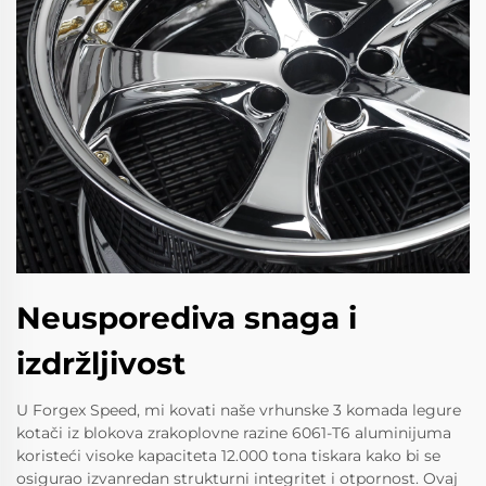
Neusporediva snaga i
izdržljivost
U Forgex Speed, mi kovati naše vrhunske 3 komada legure
kotači iz blokova zrakoplovne razine 6061-T6 aluminijuma
koristeći visoke kapaciteta 12.000 tona tiskara kako bi se
osigurao izvanredan strukturni integritet i otpornost. Ovaj