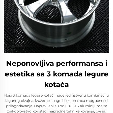
Neponovljiva performansa i
estetika sa 3 komada legure
kotača
Naši 3 komada legure kotači nude jedinstvenu kombinaciju
laganog dizajna, izuzetne snage i bez premca mogućnosti
prilagođavanja. Napravljeni su od 6061-T6 aluminijuma za
zrakoplovstvo koristeći napredne tehnike kovanja, ovi su