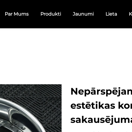
Par Mums
Produkti
Jaunumi
Lieta
K
Nepārspēja
estētikas ko
sakausējuma