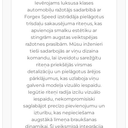
Ievērojams luksusa klases
automobiļu ražotājs sadarbībā ar
Forgex Speed izstrādāja pielāgotus
trīsdaļu sakausējuma riteņus, kas
apvienoja smalku estētiku ar
stingrām augstas veiktspējas
ražotnes prasībām. Mūsu inženieri
tieši sadarbojās ar viņu dizaina
komandu, lai izveidotu sarežģītu
riteņa priekšējās virsmas
detalizāciju un pielāgotus ārējos
pārklājumus, kas uzlaboja viņu
galvenā modeļa vizuālo iespaidu.
Iegūtie riteņi radīja izcilu vizuālo
iespaidu, nekompromisiski
saglabājot precīzo pievienojumu un
izturību, kas nepieciešama
augstākā līmeņa braukšanas
dinamikai. Šī veiksmīgā integrācija