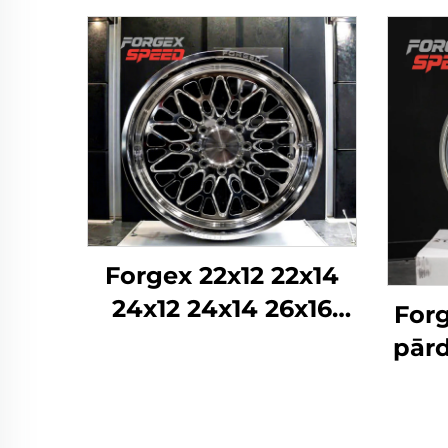
Forgex 22x12 22x14
24x12 24x14 26x16
Forg
Monobloka kausētie
pārd
4x4 Offroad 8x170
22 
8x180 8x6.5 6x5.5 5x5
5x11
Kravas auto riteņi
Pie