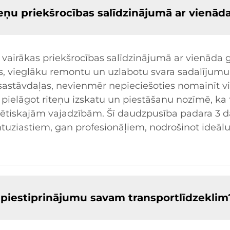
eņu priekšrocības salīdzinājumā ar vienād
vairākas priekšrocības salīdzinājumā ar vienāda g
, vieglāku remontu un uzlabotu svara sadalījumu. 
astāvdaļas, nevienmēr nepieciešoties nomainīt vis
ja pielāgot riteņu izskatu un piestāšanu nozīmē, ka 
tētiskajām vajadzībām. Šī daudzpusība padara 3 
uziastiem, gan profesionāļiem, nodrošinot ideālu 
n piestiprinājumu savam transportlīdzeklim