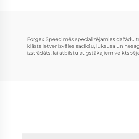
rite
Forgex Speed mēs specializējamies dažādu t
klāsts ietver izvēles sacīkšu, luksusa un nesa
izstrādāts, lai atbilstu augstākajiem veiktsp