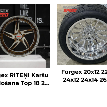
Forgex 20x12 2
ex RITEŅI Karšu
24x12 24x14 26
ošana Top 18 20
28x16 6061-T
24 26 28 30 collu
Alumīnija bezc
4.3 5x120 6x139.7
kaltās diskra
lāgoti kausētie