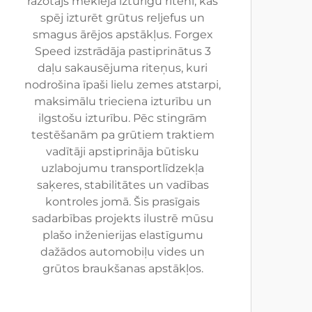
ražotājs meklēja izturīgu riteni, kas
spēj izturēt grūtus reljefus un
smagus ārējos apstākļus. Forgex
Speed izstrādāja pastiprinātus 3
daļu sakausējuma riteņus, kuri
nodrošina īpaši lielu zemes atstarpi,
maksimālu trieciena izturību un
ilgstošu izturību. Pēc stingrām
testēšanām pa grūtiem traktiem
vadītāji apstiprināja būtisku
uzlabojumu transportlīdzekļa
saķeres, stabilitātes un vadības
kontroles jomā. Šis prasīgais
sadarbības projekts ilustrē mūsu
plašo inženierijas elastīgumu
dažādos automobiļu vides un
grūtos braukšanas apstākļos.