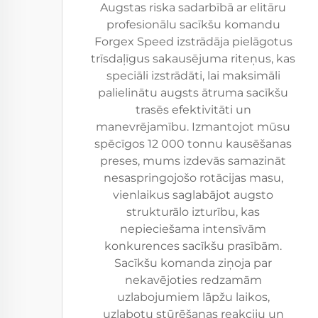
Augstas riska sadarbībā ar elitāru
profesionālu sacīkšu komandu
Forgex Speed izstrādāja pielāgotus
trīsdaļīgus sakausējuma riteņus, kas
speciāli izstrādāti, lai maksimāli
palielinātu augsts ātruma sacīkšu
trasēs efektivitāti un
manevrējamību. Izmantojot mūsu
spēcīgos 12 000 tonnu kausēšanas
preses, mums izdevās samazināt
nesaspringojošo rotācijas masu,
vienlaikus saglabājot augsto
strukturālo izturību, kas
nepieciešama intensīvām
konkurences sacīkšu prasībām.
Sacīkšu komanda ziņoja par
nekavējoties redzamām
uzlabojumiem lāpžu laikos,
uzlabotu stūrēšanas reakciju un