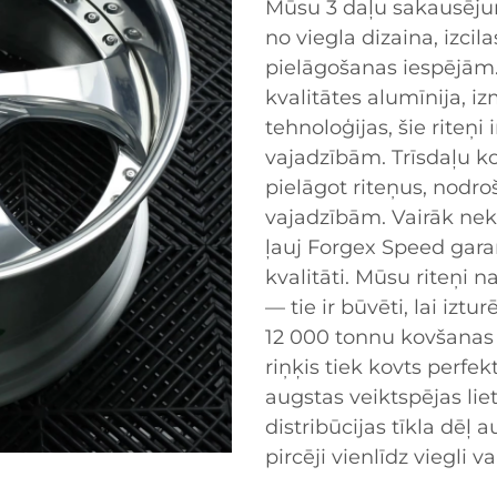
Mūsu 3 daļu sakausēju
no viegla dizaina, izci
pielāgošanas iespējām. 
kvalitātes alumīnija, 
tehnoloģijas, šie riteņi 
vajadzībām. Trīsdaļu ko
pielāgot riteņus, nodro
vajadzībām. Vairāk nek
ļauj Forgex Speed gar
kvalitāti. Mūsu riteņi n
— tie ir būvēti, lai iztu
12 000 tonnu kovšanas 
riņķis tiek kovts perfe
augstas veiktspējas li
distribūcijas tīkla dēļ
pircēji vienlīdz viegli