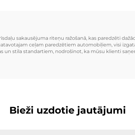
Chevrolet G
ņi Personīgā auto
2500HD Silver
diski
Ram SUV
rīsdaļu sakausējuma riteņu ražošanā, kas paredzēti da
gatavotajam ceļam paredzētiem automobiļiem, visi izgatavot
ējas un stila standartiem, nodrošinot, ka mūsu klienti s
Bieži uzdotie jautājumi