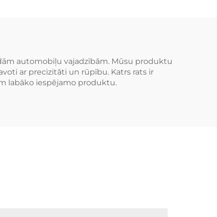
MC
pielāgoti riteņi
ado
žādām automobiļu vajadzībām. Mūsu produktu
i ar precizitāti un rūpību. Katrs rats ir
aņem labāko iespējamo produktu.