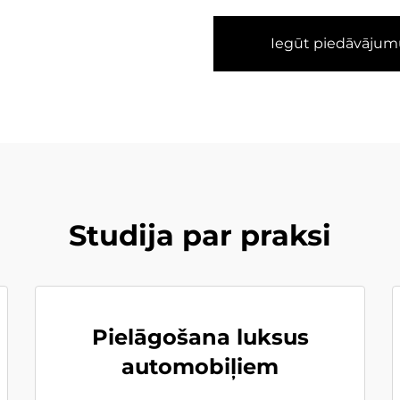
Iegūt piedāvājum
Studija par praksi
Pielāgošana luksus
automobiļiem