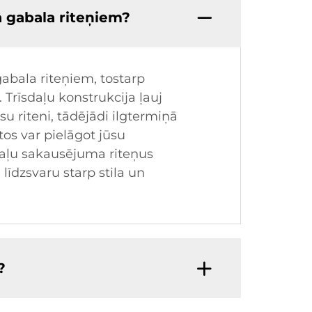
a gabala riteņiem?
abala riteņiem, tostarp
Trīsdaļu konstrukcija ļauj
u riteni, tādējādi ilgtermiņā
tos var pielāgot jūsu
daļu sakausējuma riteņus
līdzsvaru starp stila un
?