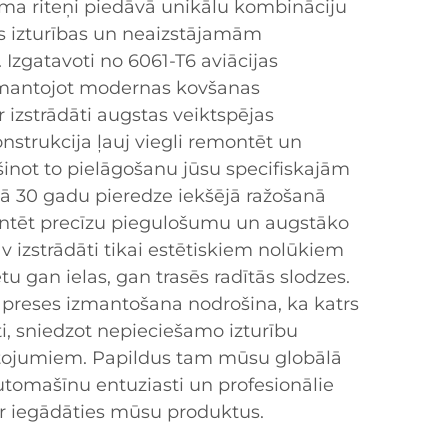
ma riteņi piedāvā unikālu kombināciju
las izturības un neaizstājamām
Izgatavoti no 6061-T6 aviācijas
izmantojot modernas kovšanas
ir izstrādāti augstas veiktspējas
nstrukcija ļauj viegli remontēt un
šinot to pielāgošanu jūsu specifiskajām
ā 30 gadu pieredze iekšējā ražošanā
antēt precīzu piegulošumu un augstāko
av izstrādāti tikai estētiskiem nolūkiem
rētu gan ielas, gan trasēs radītās slodzes.
preses izmantošana nodrošina, ka katrs
kti, sniedzot nepieciešamo izturību
etojumiem. Papildus tam mūsu globālā
 automašīnu entuziasti un profesionālie
 var iegādāties mūsu produktus.