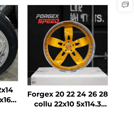
2x14
Forgex 20 22 24 26 28
x16
collu 22x10 5x114.3
6
5x115 5x120.7 2 daļu
eļa
Zelta auto riteņu
des
diski Kausēti