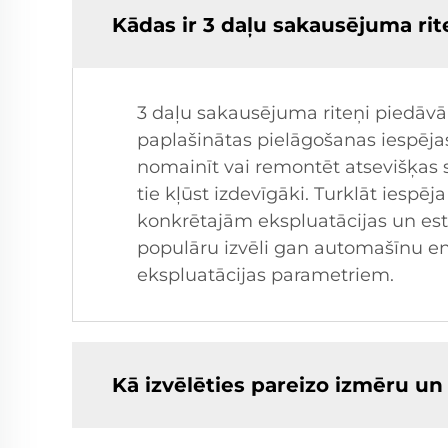
Kādas ir 3 daļu sakausējuma rit
3 daļu sakausējuma riteņi piedāvā 
paplašinātas pielāgošanas iespējas
nomainīt vai remontēt atsevišķas s
tie kļūst izdevīgāki. Turklāt iespē
konkrētajām ekspluatācijas un es
populāru izvēli gan automašīnu ent
ekspluatācijas parametriem.
Kā izvēlēties pareizo izmēru u