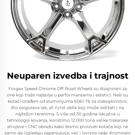
Neuparen izvedba i trajnost
Forgex Speed Chrome Off Road Wheels su dizajnirani za
one koji traže najbolje u performansama i estetici. Naši su
kotači izrađeni od aluminijuma 6061-T6 za zrakoplovstvo,
što osigurava lak, ali čvrst oblik koji može izdržati i na
najtežim terenima. S više od 30 godina iskustva u
tehnologiji kovanja, koristimo 12.000 tona velike tiskarske
strojeve i CNC obradu kako bismo proizveli kotače koji ne
samo da izgledaju zapanjujuće, već i izvrsno rade. Kromirani