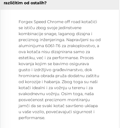
različitim od ostalih?
Forgex Speed Chrome off road kotačići
se ističu zbog svoje jedinstvene
kombinacije snage, laganog dizajna i
preciznog inženjeringa. Napravljeni su od
aluminijuma 6061-T6 za zrakoplovstvo, a
ova kotača nisu dizajnirana samo za
estetiku, već i za performanse. Proces
kovanja kojim se bavimo osigurava
gusto i izdržljivo građevinarstvo, dok
hromirana obrada pruža dodatnu zaštitu
od korozije i habanja. Zbog toga su naši
kotači idealni i za vožnju u terenu i za
svakodnevnu vožnju. Osim toga, naša
posvećenost preciznom montiranju
jamči da se svaki kotač savršeno uklapa
u vaše vozilo, povećavajući sigurnost i
performanse.