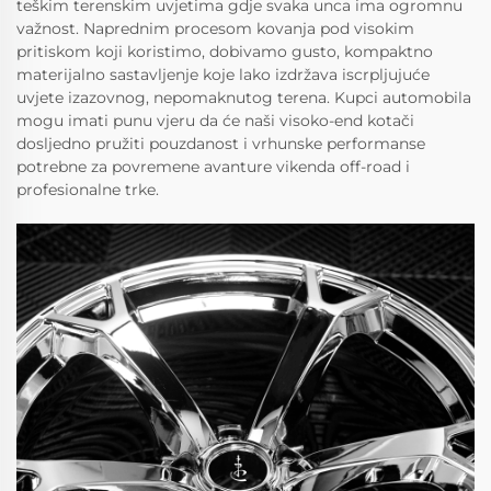
teškim terenskim uvjetima gdje svaka unca ima ogromnu
važnost. Naprednim procesom kovanja pod visokim
pritiskom koji koristimo, dobivamo gusto, kompaktno
materijalno sastavljenje koje lako izdržava iscrpljujuće
uvjete izazovnog, nepomaknutog terena. Kupci automobila
mogu imati punu vjeru da će naši visoko-end kotači
dosljedno pružiti pouzdanost i vrhunske performanse
potrebne za povremene avanture vikenda off-road i
profesionalne trke.