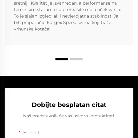
sretniji. Kvalitet je izvanredan, a performanse na
terenskim stazama su premašile moja očekivanja.
To je sjajan izgled, ali i nevjerojatna stabilnost. Ja
bih preporučio Forgex Speed svima koji traže
vrhunska kotača!
Dobijte besplatan citat
Naš predstavnik će vas uskoro kontaktirati.
E-mail