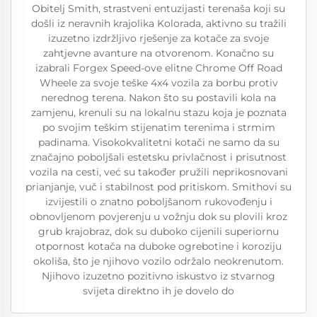
Obitelj Smith, strastveni entuzijasti terenaša koji su
došli iz neravnih krajolika Kolorada, aktivno su tražili
izuzetno izdržljivo rješenje za kotače za svoje
zahtjevne avanture na otvorenom. Konačno su
izabrali Forgex Speed-ove elitne Chrome Off Road
Wheele za svoje teške 4x4 vozila za borbu protiv
nerednog terena. Nakon što su postavili kola na
zamjenu, krenuli su na lokalnu stazu koja je poznata
po svojim teškim stijenatim terenima i strmim
padinama. Visokokvalitetni kotači ne samo da su
značajno poboljšali estetsku privlačnost i prisutnost
vozila na cesti, već su također pružili neprikosnovani
prianjanje, vuč i stabilnost pod pritiskom. Smithovi su
izvijestili o znatno poboljšanom rukovođenju i
obnovljenom povjerenju u vožnju dok su plovili kroz
grub krajobraz, dok su duboko cijenili superiornu
otpornost kotača na duboke ogrebotine i koroziju
okoliša, što je njihovo vozilo održalo neokrenutom.
Njihovo izuzetno pozitivno iskustvo iz stvarnog
svijeta direktno ih je dovelo do