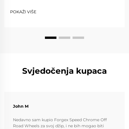
pouzdanost, udobnost i poštovanje prometnih
propisa, dok vožnja na stazi zahtijeva iznimnu lakost,
POKAŽI VIŠE
snagu i preciznost. Kovanim kotačima...
Svjedočenja kupaca
John M
Nedavno sam kupio Forgex Speed Chrome Off
Road Wheels za svoj džip, i ne bih mogao biti