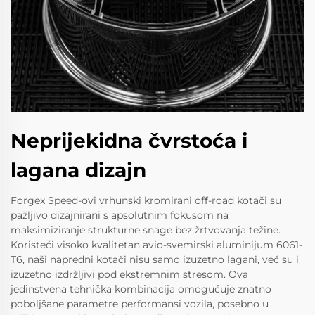
Neprijekidna čvrstoća i
lagana dizajn
Forgex Speed-ovi vrhunski kromirani off-road kotači su
pažljivo dizajnirani s apsolutnim fokusom na
maksimiziranje strukturne snage bez žrtvovanja težine.
Koristeći visoko kvalitetan avio-svemirski aluminijum 6061-
T6, naši napredni kotači nisu samo izuzetno lagani, već su i
izuzetno izdržljivi pod ekstremnim stresom. Ova
jedinstvena tehnička kombinacija omogućuje znatno
poboljšane parametre performansi vozila, posebno u