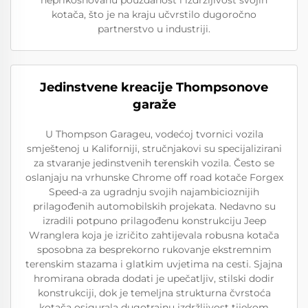
neprikosnovanu pouzdanost i izdržljivost svojih
kotača, što je na kraju učvrstilo dugoročno
partnerstvo u industriji.
Jedinstvene kreacije Thompsonove
garaže
U Thompson Garageu, vodećoj tvornici vozila
smještenoj u Kaliforniji, stručnjakovi su specijalizirani
za stvaranje jedinstvenih terenskih vozila. Često se
oslanjaju na vrhunske Chrome off road kotače Forgex
Speed-a za ugradnju svojih najambicioznijih
prilagođenih automobilskih projekata. Nedavno su
izradili potpuno prilagođenu konstrukciju Jeep
Wranglera koja je izričito zahtijevala robusna kotača
sposobna za besprekorno rukovanje ekstremnim
terenskim stazama i glatkim uvjetima na cesti. Sjajna
hromirana obrada dodati je upečatljiv, stilski dodir
konstrukciji, dok je temeljna strukturna čvrstoća
kotača osigurala dugotrajnu izdržljivost tijekom