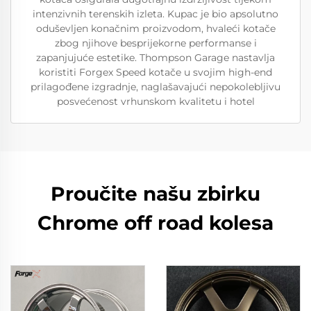
intenzivnih terenskih izleta. Kupac je bio apsolutno
oduševljen konačnim proizvodom, hvaleći kotače
zbog njihove besprijekorne performanse i
zapanjujuće estetike. Thompson Garage nastavlja
koristiti Forgex Speed kotače u svojim high-end
prilagođene izgradnje, naglašavajući nepokolebljivu
posvećenost vrhunskom kvalitetu i hotel
Proučite našu zbirku
Chrome off road kolesa