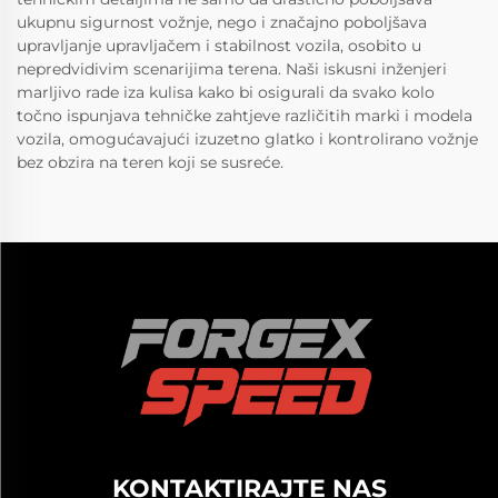
ukupnu sigurnost vožnje, nego i značajno poboljšava
upravljanje upravljačem i stabilnost vozila, osobito u
nepredvidivim scenarijima terena. Naši iskusni inženjeri
marljivo rade iza kulisa kako bi osigurali da svako kolo
točno ispunjava tehničke zahtjeve različitih marki i modela
vozila, omogućavajući izuzetno glatko i kontrolirano vožnje
bez obzira na teren koji se susreće.
KONTAKTIRAJTE NAS