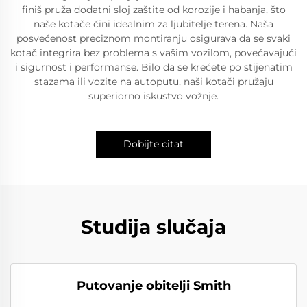
finiš pruža dodatni sloj zaštite od korozije i habanja, što
naše kotače čini idealnim za ljubitelje terena. Naša
posvećenost preciznom montiranju osigurava da se svaki
kotač integrira bez problema s vašim vozilom, povećavajući
i sigurnost i performanse. Bilo da se krećete po stijenatim
stazama ili vozite na autoputu, naši kotači pružaju
superiorno iskustvo vožnje.
Dobijte citat
Studija slučaja
Putovanje obitelji Smith