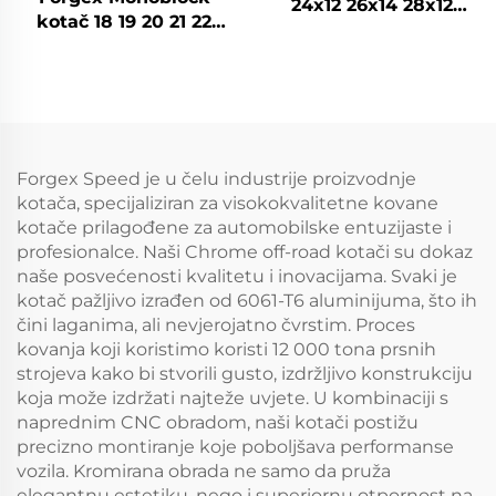
24x12 26x14 28x12
kotač 18 19 20 21 22
Custom Forged
inča 5x114.3 5x120
Wheels Chrome
Chrome prilagođeni
Wheel Konkavni
felge za putnička
removi Zlatni
vozila udubljene
Automobilni removi
aluminijske kovane
kotače
Forgex Speed je u čelu industrije proizvodnje
kotača, specijaliziran za visokokvalitetne kovane
kotače prilagođene za automobilske entuzijaste i
profesionalce. Naši Chrome off-road kotači su dokaz
naše posvećenosti kvalitetu i inovacijama. Svaki je
kotač pažljivo izrađen od 6061-T6 aluminijuma, što ih
čini laganima, ali nevjerojatno čvrstim. Proces
kovanja koji koristimo koristi 12 000 tona prsnih
strojeva kako bi stvorili gusto, izdržljivo konstrukciju
koja može izdržati najteže uvjete. U kombinaciji s
naprednim CNC obradom, naši kotači postižu
precizno montiranje koje poboljšava performanse
vozila. Kromirana obrada ne samo da pruža
elegantnu estetiku, nego i superiornu otpornost na