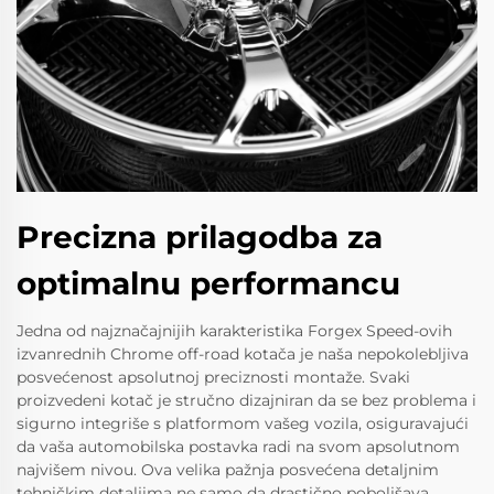
Precizna prilagodba za
optimalnu performancu
Jedna od najznačajnijih karakteristika Forgex Speed-ovih
izvanrednih Chrome off-road kotača je naša nepokolebljiva
posvećenost apsolutnoj preciznosti montaže. Svaki
proizvedeni kotač je stručno dizajniran da se bez problema i
sigurno integriše s platformom vašeg vozila, osiguravajući
da vaša automobilska postavka radi na svom apsolutnom
najvišem nivou. Ova velika pažnja posvećena detaljnim
tehničkim detaljima ne samo da drastično poboljšava