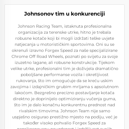
Johnsonov tim u konkurenciji
Johnson Racing Team, istaknuta profesionalna
organizacija za terenske utrke, hitno je trebala
robusne kotače koji bi mogli izdržati teške uvjete
natjecanja u motorističkim sportovima. Oni su se
okrenuli izravno Forgex Speed za naše specijalizirane
Chrome Off Road Wheels, poznati po svijetu za svoje
izuzetno lagane, ali robusne konstrukcije. Tijekom
velike utrke, profesionalni tim je doživjela dramatično
poboljšane performanse vozila i okretljivost
rukovanja, što im omogućuje da se kreću uskim
zavojima i izdajničkim grubim mrljama s apsolutnom
lakoćom. Bezgrešno precizno postavljanje kotača
direktno je doprinijelo optimiziranju vučenja guma,
što im je dalo konačnu konkurentnu prednost nad
rivalskim timovima. Johnson Team nije samo
uspješno osigurao prestižno mjesto na podiju, već je
također visoko pohvalio Forgex Speed za