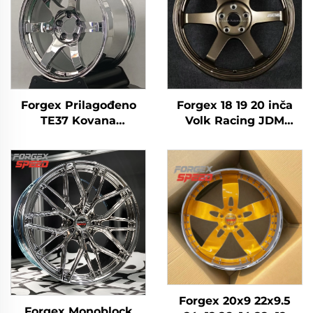
Forgex Prilagođeno
Forgex 18 19 20 inča
TE37 Kovana
Volk Racing JDM
Hromirana Kolača 19
kovane felge Crna
20 Inča Duboki Usta
Brončana Krom 5x120
5x114.3 5x120 za 350Z
5x114.3 5x112 TE37
370Z Supra Civic IS
Legura Kovani
BMW F30 G20 F32 G22
Aluminij Auto Felge
M3 M4
Forgex 20x9 22x9.5
Forgex Monoblock