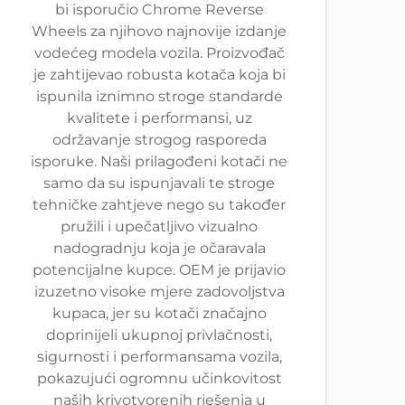
bi isporučio Chrome Reverse
Wheels za njihovo najnovije izdanje
vodećeg modela vozila. Proizvođač
je zahtijevao robusta kotača koja bi
ispunila iznimno stroge standarde
kvalitete i performansi, uz
održavanje strogog rasporeda
isporuke. Naši prilagođeni kotači ne
samo da su ispunjavali te stroge
tehničke zahtjeve nego su također
pružili i upečatljivo vizualno
nadogradnju koja je očaravala
potencijalne kupce. OEM je prijavio
izuzetno visoke mjere zadovoljstva
kupaca, jer su kotači značajno
doprinijeli ukupnoj privlačnosti,
sigurnosti i performansama vozila,
pokazujući ogromnu učinkovitost
naših krivotvorenih rješenja u