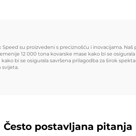
20 5x114.3 5x112
felge za putni
7 Legura Kovani
vozila udublj
minij Auto Felge
aluminijske ko
kotače
ed su proizvedeni s preciznošću i inovacijama. Naš pro
emenije 12 000 tona kovarske mase kako bi se osigurala n
kako bi se osigurala savršena prilagodba za širok spektar
svijeta.
Često postavljana pitanja