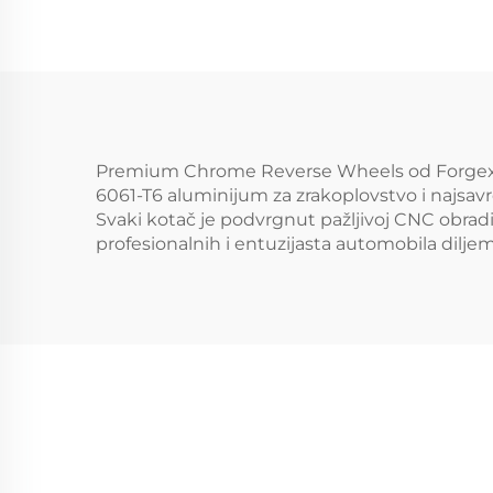
5x114.3 5x120 za 350Z
5x1
370Z Supra Civic IS
TE3
BMW F30 G20 F32
Alu
G22 M3 M4
Premium Chrome Reverse Wheels od Forgex Spe
6061-T6 aluminijum za zrakoplovstvo i najsavr
Svaki kotač je podvrgnut pažljivoj CNC obradi 
profesionalnih i entuzijasta automobila diljem 