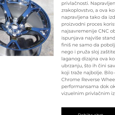
privlačnosti. Napravlje
zrakoplovstvo, a ova ko
napravljena tako da iz
proizvodni proces koris
najsavremenije CNC obr
ispunjava najviše stand
finiš ne samo da pobolj
nego i pruža sloj zašti
laganog dizajna ova kola
ubrzanju, što ih čini s
koji traže najbolje. Bilo
Chrome Reverse Wheels
performansama dok ok
vizuelnim privlačnim i