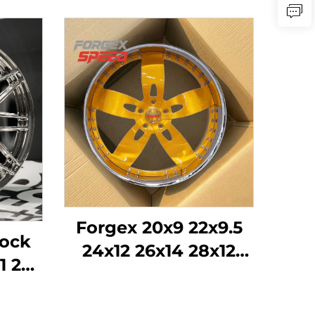
Forgex 20x9 22x9.5
ock
24x12 26x14 28x12
1 22
Custom Forged
120
Wheels Chrome
đeni