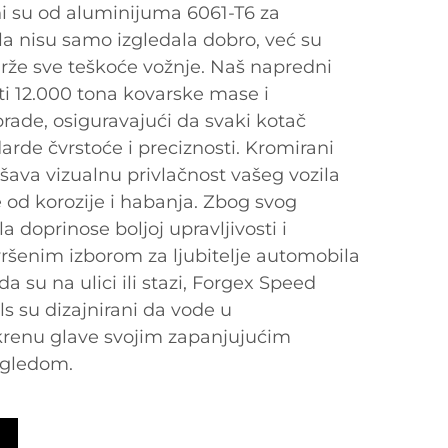
ni su od aluminijuma 6061-T6 za
la nisu samo izgledala dobro, već su
drže sve teškoće vožnje. Naš napredni
ti 12.000 tona kovarske mase i
ade, osiguravajući da svaki kotač
arde čvrstoće i preciznosti. Kromirani
šava vizualnu privlačnost vašeg vozila
te od korozije i habanja. Zbog svog
 doprinose boljoj upravljivosti i
avršenim izborom za ljubitelje automobila
 da su na ulici ili stazi, Forgex Speed
 su dizajnirani da vode u
renu glave svojim zapanjujućim
zgledom.