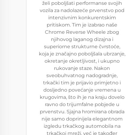
želi poboljšati performanse svojih
vozila za nadolazeće prvenstvo pod
intenzivnim konkurentskim
pritiskom. Tim je izabrao naše
Chrome Reverse Wheele zbog
njihovog laganog dizajna i
superiorne strukturne čvrstoće,
koja je značajno poboljšala ubrzanje,
okretanje okretljivost, i ukupno
rukovanje staze. Nakon
sveobuhvatnog nadogradnje,
trkački tim je prijavio primjetno i
dosljedno povećanje vremena u
krugovima, što ih je na kraju dovelo
ravno do trijumfalne pobjede u
prvenstvu. Sjajna hromirana obrada
nije samo doprinijela elegantnom
izgledu trkačkog automobila na
trkačkoj mreži, već je također