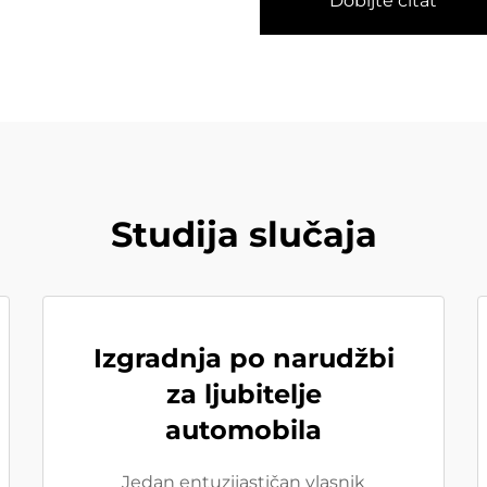
Dobijte citat
Studija slučaja
Izgradnja po narudžbi
za ljubitelje
automobila
Jedan entuzijastičan vlasnik