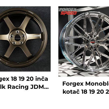
ex 18 19 20 inča
Forgex Monobl
lk Racing JDM
kotač 18 19 20 2
ane felge Crna
inča 5x114.3 5x
rončana Krom
Chrome prilago