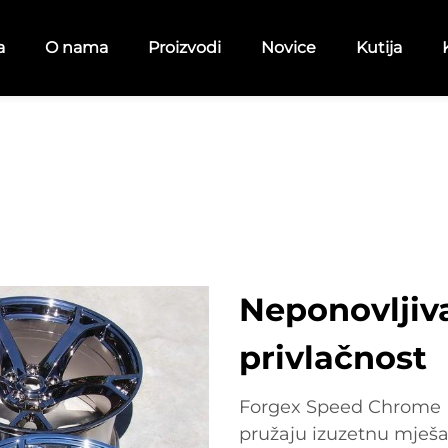
a
O nama
Proizvodi
Novice
Kutija
Neponovljiva
privlačnost
Forgex Speed Chrome R
pružaju izuzetnu mješav