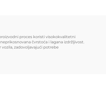
Wheel Konkavni
čka
removi Zlatni
ene
Automobilni removi
vane
izvodni proces koristi visokokvalitetni
eprikosnovana čvrstoća i lagana izdržljivost.
 vozila, zadovoljavajući potrebe