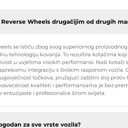
 Reverse Wheels drugačijim od drugih ma
s se ističu zbog svog superiornog proizvodnog pr
nu tehnologiju kovanja. To rezultira kotačima koji
ljivost u uvjetima visokih performansi. Naši kotači 
prekornu integraciju s širokim rasponom vozila. 
ugovječnost točkova, pružajući zaštitni sloj protiv 
 posvećenost kvaliteti i performansama je bez pre
entuzijaste i profesionalce širom svijeta.
godan za sve vrste vozila?