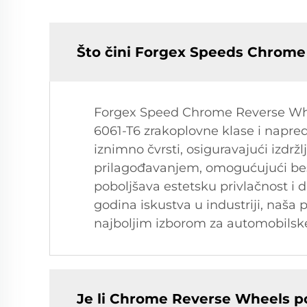
Što čini Forgex Speeds Chrome
Forgex Speed Chrome Reverse Wheel
6061-T6 zrakoplovne klase i napred
iznimno čvrsti, osiguravajući izdrž
prilagođavanjem, omogućujući bes
poboljšava estetsku privlačnost i d
godina iskustva u industriji, naša
najboljim izborom za automobilske 
Je li Chrome Reverse Wheels po