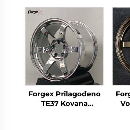
Forgex Prilagođeno
Forg
TE37 Kovana
Vo
Hromirana Kolača 19
kov
20 Inča Duboki Usta
B