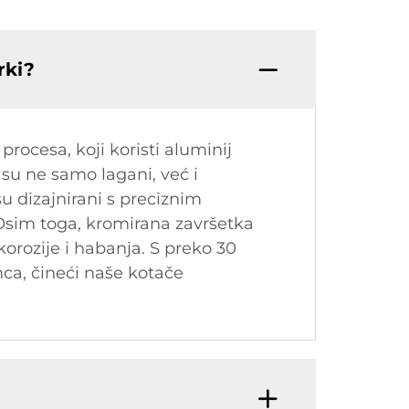
rki?
ocesa, koji koristi aluminij
 su ne samo lagani, već i
su dizajnirani s preciznim
Osim toga, kromirana završetka
korozije i habanja. S preko 30
mca, čineći naše kotače