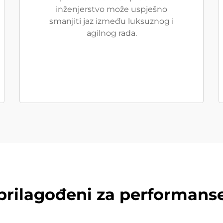
inženjerstvo može uspješno
smanjiti jaz između luksuznog i
agilnog rada.
prilagođeni za performans