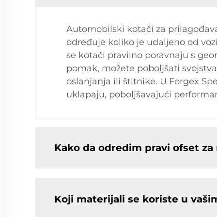
Automobilski kotači za prilagođava
određuje koliko je udaljeno od vozi
se kotači pravilno poravnaju s geo
pomak, možete poboljšati svojstva v
oslanjanja ili štitnike. U Forgex 
uklapaju, poboljšavajući performans
Kako da odredim pravi ofset za 
Koji materijali se koriste u va