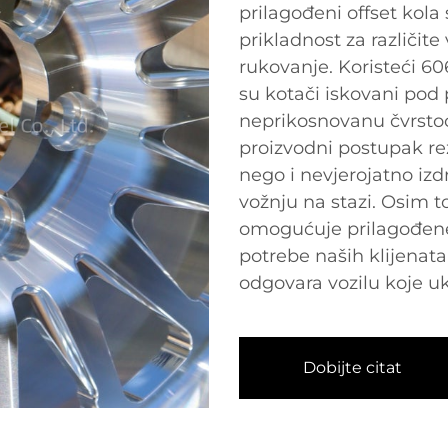
prilagođeni offset kola
prikladnost za različite 
rukovanje. Koristeći 60
su kotači iskovani pod 
neprikosnovanu čvrstoć
proizvodni postupak rez
nego i nevjerojatno izdr
vožnju na stazi. Osim 
omogućuje prilagođene 
potrebe naših klijenata
odgovara vozilu koje uk
Dobijte citat