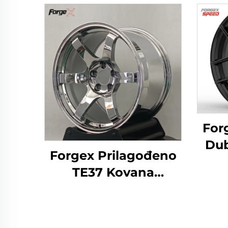
For
Dub
Forgex Prilagođeno
Kov
TE37 Kovana
5x1
Hromirana Kolača 19
In
20 Inča Duboki Usta
Le
5x114.3 5x120 za 350Z