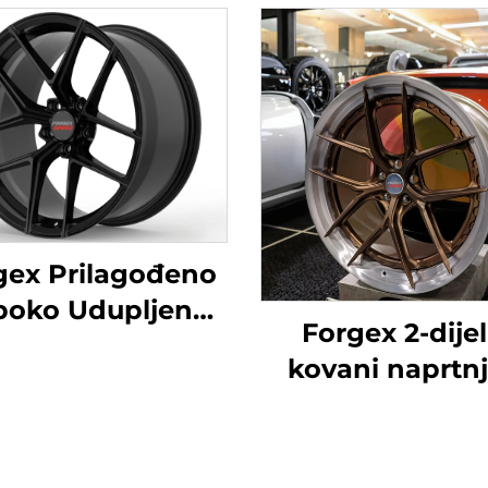
gex Prilagođeno
oko Udupljeno
Forgex 2-dijel
ana Kolača 5x112
kovani naprtnj
20 18 19 20 21 22
Prilagođeno 20 
ča Aluminijska
inča 5x112 5x11
girana Kolača 1
5x120 5x130 Mat