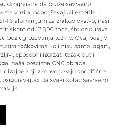
 su dizajnirana da pruže savršeno
vrste vozila, poboljšavajući estetiku i
61-T6 aluminijum za zrakoplovstvo, naši
pritiskom od 12.000 tona, što osigurava
u bez ugrožavanja težine. Ovaj pažljiv
ultira točkovima koji nisu samo lagani,
žljivi, sposobni izdržati težak put i
toga, naša precizna CNC obrada
dizajne koji zadovoljavaju specifične
, osiguravajući da svaki kotač savršeno
rasuje.