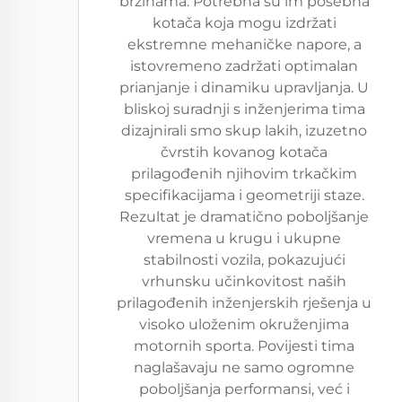
brzinama. Potrebna su im posebna
kotača koja mogu izdržati
ekstremne mehaničke napore, a
istovremeno zadržati optimalan
prianjanje i dinamiku upravljanja. U
bliskoj suradnji s inženjerima tima
dizajnirali smo skup lakih, izuzetno
čvrstih kovanog kotača
prilagođenih njihovim trkačkim
specifikacijama i geometriji staze.
Rezultat je dramatično poboljšanje
vremena u krugu i ukupne
stabilnosti vozila, pokazujući
vrhunsku učinkovitost naših
prilagođenih inženjerskih rješenja u
visoko uloženim okruženjima
motornih sporta. Povijesti tima
naglašavaju ne samo ogromne
poboljšanja performansi, već i