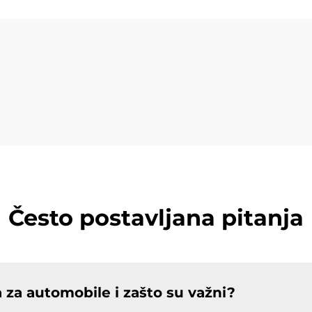
mad za E60 F10
aluminijumski k
E30 E46 BMW
kotači za M3 G
C8 GT-R
Često postavljana pitanja
a za automobile i zašto su važni?