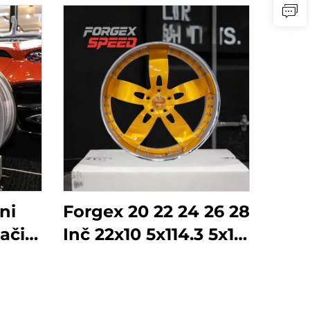
ni
Forgex 20 22 24 26 28
ači
Inč 22x10 5x114.3 5x115
21 22
5x120.7 2 komada
4.3
Zlatni auto kotač Rim
irani
Kovan prilagođeni