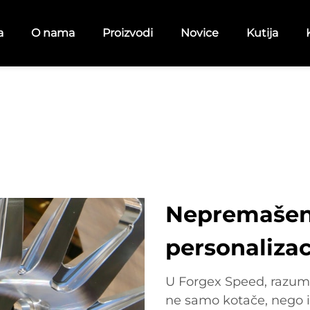
a
O nama
Proizvodi
Novice
Kutija
Nepremašena
personalizac
U Forgex Speed, razumi
ne samo kotače, nego i 