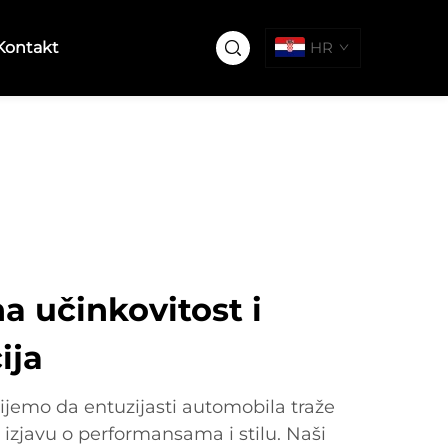
Kontakt
HR
 učinkovitost i
ija
jemo da entuzijasti automobila traže
izjavu o performansama i stilu. Naši