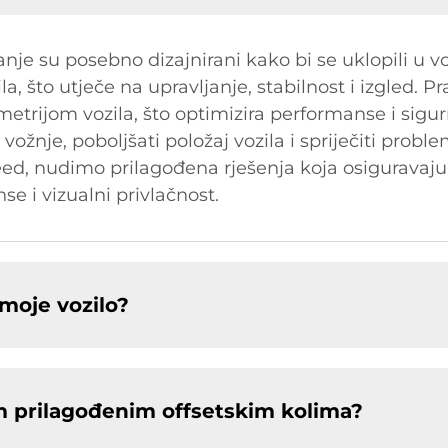
nje su posebno dizajnirani kako bi se uklopili u v
la, što utječe na upravljanje, stabilnost i izgled. 
metrijom vozila, što optimizira performanse i sigur
ožnje, poboljšati položaj vozila i spriječiti proble
Speed, nudimo prilagođena rješenja koja osiguravaj
e i vizualni privlačnost.
moje vozilo?
šim prilagođenim offsetskim kolima?