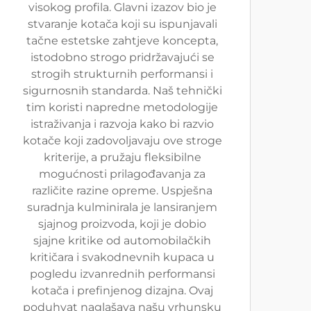
visokog profila. Glavni izazov bio je
stvaranje kotača koji su ispunjavali
tačne estetske zahtjeve koncepta,
istodobno strogo pridržavajući se
strogih strukturnih performansi i
sigurnosnih standarda. Naš tehnički
tim koristi napredne metodologije
istraživanja i razvoja kako bi razvio
kotače koji zadovoljavaju ove stroge
kriterije, a pružaju fleksibilne
mogućnosti prilagođavanja za
različite razine opreme. Uspješna
suradnja kulminirala je lansiranjem
sjajnog proizvoda, koji je dobio
sjajne kritike od automobilačkih
kritičara i svakodnevnih kupaca u
pogledu izvanrednih performansi
kotača i prefinjenog dizajna. Ovaj
poduhvat naglašava našu vrhunsku