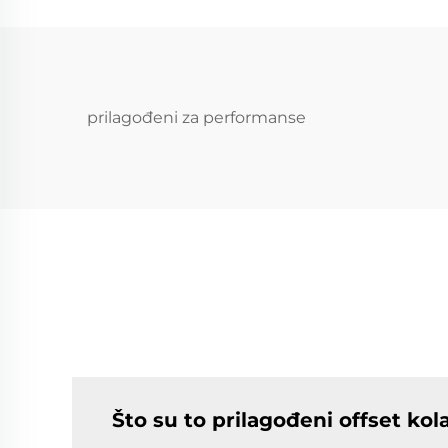
Ko
370Z Supra Civic IS
BMW F30 G20 F32
G22 M3 M4
prilagođeni za performanse
Što su to prilagođeni offset kol