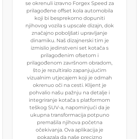
se okrenuli izravno Forgex Speed za
prilagođene offset kola automobila
koji bi besprekorno dopuniti
njihovog vozila s upscale dizajn, dok
značajno poboljšati upravljanje
dinamiku. Naš dizajnerski tim je
izmislio jedinstveni set kotača s
prilagođenim ofsetom i
prilagođenom završnom obradom,
što je rezultiralo zapanjujućim
vizualnim utjecajem koji je odmah
okrenuo oči na cesti. Klijent je
pohvalio našu pažnju na detalje i
integriranje kotača s platformom
teškog SUV-a, napominjući da je
ukupna transformacija potpuno
premašila njihova početna
očekivanja. Ova aplikacija je
pokazala da naše precizno