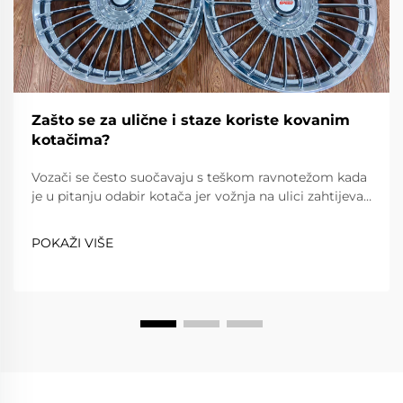
Zašto se za ulične i staze koriste kovanim
kotačima?
Vozači se često suočavaju s teškom ravnotežom kada
je u pitanju odabir kotača jer vožnja na ulici zahtijeva
pouzdanost, udobnost i poštovanje prometnih
propisa, dok vožnja na stazi zahtijeva iznimnu lakost,
POKAŽI VIŠE
snagu i preciznost. Kovanim kotačima...