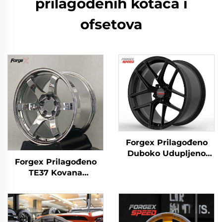
prilagođenih kotača i
ofsetova
Forgex Prilagođeno
Duboko Udupljeno
Forgex Prilagođeno
Kovana Kolača 5x112
TE37 Kovana
5x120 18 19 20 21 22
Hromirana Kolača 19
Inča Aluminijska
20 Inča Duboki Usta
Legirana Kolača 1
5x114.3 5x120 za 350Z
Komad za E60 F10 E30
370Z Supra Civic IS
E46 BMW