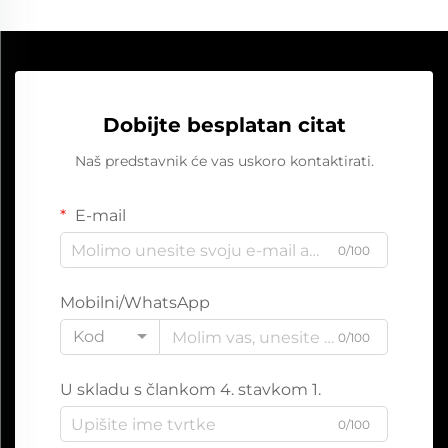
Dobijte besplatan citat
Naš predstavnik će vas uskoro kontaktirati.
E-mail
0/100
Mobilni/WhatsApp
Kod
0/100
U skladu s člankom 4. stavkom 1.
0/100