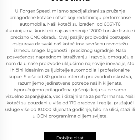
U Forgex Speed, mi smo specijalizirani za pružanje
prilagođene kotače i ofset koji redefiniraju performanse
automobila. Naši kotači su izrađeni od 6061-T6
aluminijuma, koristeći najsavremenije 12000-tonske lisnice i
precizno CNC obradu. Ovaj pažljiv proizvodni postupak
osigurava da svaki naš kotač ima savršenu ravnotežu
između snage, laganosti i preciznog ugradnje. Naša
posvećenost naprednom istraživanju i razvoju omogućuje
nam da u naše proizvode uključimo najnovije inovacije, što
ih čini idealnim za ljubitelje automobila i profesionalne
kupce. S više od 30 godina internih proizvodnih iskustva,
razumijemo jedinstvene potrebe naših klijenata,
isporučujemo prilagođena rješenja koja su ne samo
vizuelno zapanjujuća, već i dizajnirana za performanse. Naši
kotači su pouzdani u više od 170 gradova i regija, pružajući
usluge više od 10.000 klijenata godišnje, bilo na ulici, stazi ili
u OEM programima diljem svijeta.
Dobijte citat