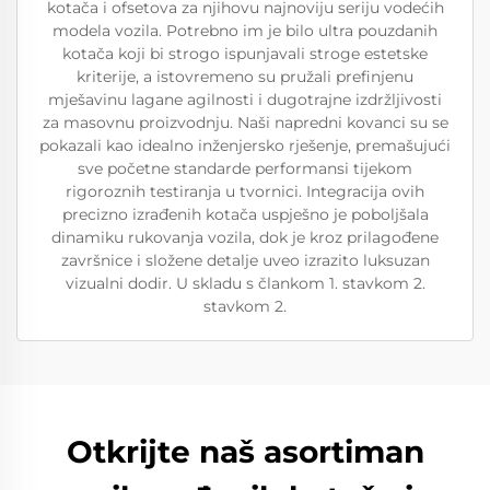
kotača i ofsetova za njihovu najnoviju seriju vodećih
modela vozila. Potrebno im je bilo ultra pouzdanih
kotača koji bi strogo ispunjavali stroge estetske
kriterije, a istovremeno su pružali prefinjenu
mješavinu lagane agilnosti i dugotrajne izdržljivosti
za masovnu proizvodnju. Naši napredni kovanci su se
pokazali kao idealno inženjersko rješenje, premašujući
sve početne standarde performansi tijekom
rigoroznih testiranja u tvornici. Integracija ovih
precizno izrađenih kotača uspješno je poboljšala
dinamiku rukovanja vozila, dok je kroz prilagođene
završnice i složene detalje uveo izrazito luksuzan
vizualni dodir. U skladu s člankom 1. stavkom 2.
stavkom 2.
Otkrijte naš asortiman