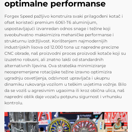
optimalne performanse
Forgex Speed pažljivo konstruira svaki prilagođeni kotač i
ofset koristeći premium 6061-T6 aluminijum,
uspostavljajući izvanredan odnos snage i težine koji
sveobuhvatno maksimizira mehaničke performanse i
strukturnu izdržljivost. Korištenjem najmodernijih
industrijskih lisova od 12.000 tona uz napredne precizne
CNC obrade, naš proizvodni proces proizvodi kotače koji su
izuzetno robusni, ali znatno lakši od standardnih
alternativnih lijevina. Ova strateška minimiziranje
neospremenjene rotacijske težine izravno optimizira
ugradnju osvetljenja, odzivnost upravljača i ukupnu
dinamiku rukovanja vozilom u teškim uvjetima vožnje. Bilo
da se voziš u agresivnim ugaoima ili kroz obična ulica, naš
napredni oblik daje vozaču potpunu sigurnost i vrhunsku
kontrolu.