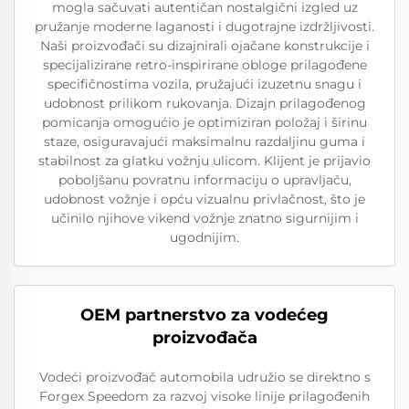
mogla sačuvati autentičan nostalgični izgled uz
pružanje moderne laganosti i dugotrajne izdržljivosti.
Naši proizvođači su dizajnirali ojačane konstrukcije i
specijalizirane retro-inspirirane obloge prilagođene
specifičnostima vozila, pružajući izuzetnu snagu i
udobnost prilikom rukovanja. Dizajn prilagođenog
pomicanja omogućio je optimiziran položaj i širinu
staze, osiguravajući maksimalnu razdaljinu guma i
stabilnost za glatku vožnju ulicom. Klijent je prijavio
poboljšanu povratnu informaciju o upravljaču,
udobnost vožnje i opću vizualnu privlačnost, što je
učinilo njihove vikend vožnje znatno sigurnijim i
ugodnijim.
OEM partnerstvo za vodećeg
proizvođača
Vodeći proizvođač automobila udružio se direktno s
Forgex Speedom za razvoj visoke linije prilagođenih