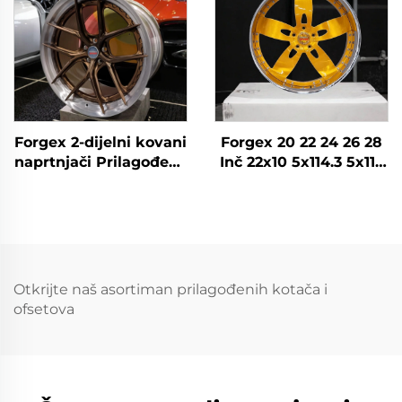
BMW F30 G20 F32 G22
M3 M4
Forgex 2-dijelni kovani
Forgex 20 22 24 26 28
naprtnjači Prilagođeno
Inč 22x10 5x114.3 5x115
20 21 22 inča 5x112
5x120.7 2 komada
5x114.3 5x120 5x130
Zlatni auto kotač Rim
Matirani
Kovan prilagođeni
aluminijumski kovani
kotači
kotači za M3 G80 M4
C8 GT-R
Otkrijte naš asortiman prilagođenih kotača i
ofsetova