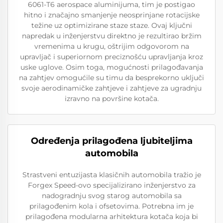
6061-T6 aerospace aluminijuma, tim je postigao
hitno i značajno smanjenje neosprinjane rotacijske
težine uz optimizirane staze staze. Ovaj ključni
napredak u inženjerstvu direktno je rezultirao bržim
vremenima u krugu, oštrijim odgovorom na
upravljač i superiornom preciznošću upravljanja kroz
uske uglove. Osim toga, mogućnosti prilagođavanja
na zahtjev omogućile su timu da besprekorno uključi
svoje aerodinamičke zahtjeve i zahtjeve za ugradnju
izravno na površine kotača.
Određenja prilagođena ljubiteljima
automobila
Strastveni entuzijasta klasičnih automobila tražio je
Forgex Speed-ovo specijalizirano inženjerstvo za
nadogradnju svog starog automobila sa
prilagođenim kola i ofsetovima. Potrebna im je
prilagođena modularna arhitektura kotača koja bi