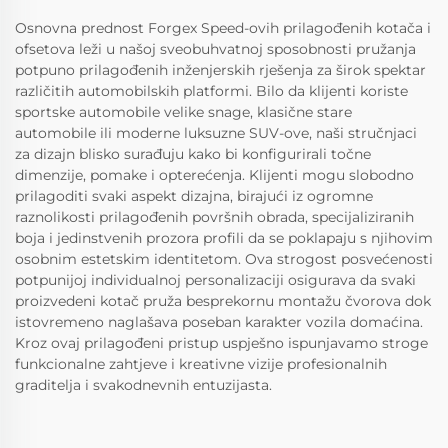
Osnovna prednost Forgex Speed-ovih prilagođenih kotača i
ofsetova leži u našoj sveobuhvatnoj sposobnosti pružanja
potpuno prilagođenih inženjerskih rješenja za širok spektar
različitih automobilskih platformi. Bilo da klijenti koriste
sportske automobile velike snage, klasične stare
automobile ili moderne luksuzne SUV-ove, naši stručnjaci
za dizajn blisko surađuju kako bi konfigurirali točne
dimenzije, pomake i opterećenja. Klijenti mogu slobodno
prilagoditi svaki aspekt dizajna, birajući iz ogromne
raznolikosti prilagođenih površnih obrada, specijaliziranih
boja i jedinstvenih prozora profili da se poklapaju s njihovim
osobnim estetskim identitetom. Ova strogost posvećenosti
potpunijoj individualnoj personalizaciji osigurava da svaki
proizvedeni kotač pruža besprekornu montažu čvorova dok
istovremeno naglašava poseban karakter vozila domaćina.
Kroz ovaj prilagođeni pristup uspješno ispunjavamo stroge
funkcionalne zahtjeve i kreativne vizije profesionalnih
graditelja i svakodnevnih entuzijasta.