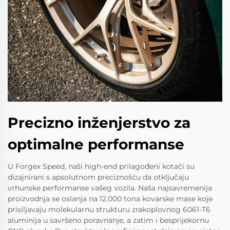
Precizno inženjerstvo za
optimalne performanse
U Forgex Speed, naši high-end prilagođeni kotači su
dizajnirani s apsolutnom preciznošću da otključaju
vrhunske performanse vašeg vozila. Naša najsavremenija
proizvodnja se oslanja na 12.000 tona kovarske mase koje
prisiljavaju molekularnu strukturu zrakoplovnog 6061-T6
aluminija u savršeno poravnanje, a zatim i besprijekornu