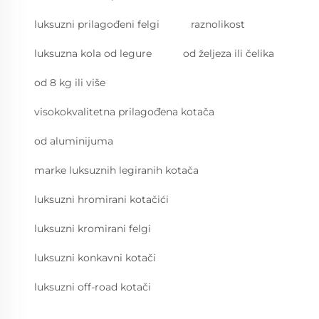
luksuzni prilagođeni felgi
raznolikost
luksuzna kola od legure
od željeza ili čelika
od 8 kg ili više
visokokvalitetna prilagođena kotača
od aluminijuma
marke luksuznih legiranih kotača
luksuzni hromirani kotačići
luksuzni kromirani felgi
luksuzni konkavni kotači
luksuzni off-road kotači