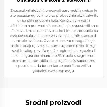
U skladu s člankom 5. stavkom 1.
Ekspanzivni globalni prodavač automobila trebao je
vrlo pouzdanog partnera za proizvodnju ekskluzivnih,
vrhunskih privatnih kola. Korištenjem naših
sofisticiranih proizvodnih postrojenja, uspostavili smo
učinkovit lanac snabdijevanja koji im je omogućio da
brzo povećaju zalihe bez žrtvovanja elitnih standarda
kontrole kvalitete. Ovo partnerstvo omogućilo je
maloprodajnoj tvrtki da samouvjereno diversifikuje
svoj katalog, poveća marže regionalnih trgovina i
lako osigura dominantni tržišni udio u segmentu
premium automobila, dokazujući našu superiornu
sposobnost da besprekorno podržimo veliku
globalnu B2B ekspanziju.
Srodni proizvodi