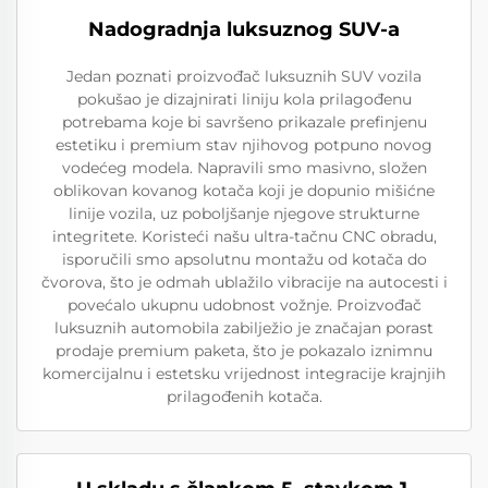
Nadogradnja luksuznog SUV-a
Jedan poznati proizvođač luksuznih SUV vozila
pokušao je dizajnirati liniju kola prilagođenu
potrebama koje bi savršeno prikazale prefinjenu
estetiku i premium stav njihovog potpuno novog
vodećeg modela. Napravili smo masivno, složen
oblikovan kovanog kotača koji je dopunio mišićne
linije vozila, uz poboljšanje njegove strukturne
integritete. Koristeći našu ultra-tačnu CNC obradu,
isporučili smo apsolutnu montažu od kotača do
čvorova, što je odmah ublažilo vibracije na autocesti i
povećalo ukupnu udobnost vožnje. Proizvođač
luksuznih automobila zabilježio je značajan porast
prodaje premium paketa, što je pokazalo iznimnu
komercijalnu i estetsku vrijednost integracije krajnjih
prilagođenih kotača.