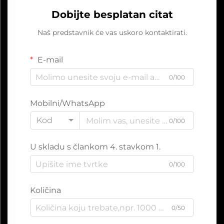
Dobijte besplatan citat
Naš predstavnik će vas uskoro kontaktirati.
E-mail
0/100
Mobilni/WhatsApp
Kod
0/100
U skladu s člankom 4. stavkom 1.
0/100
Količina
0/50