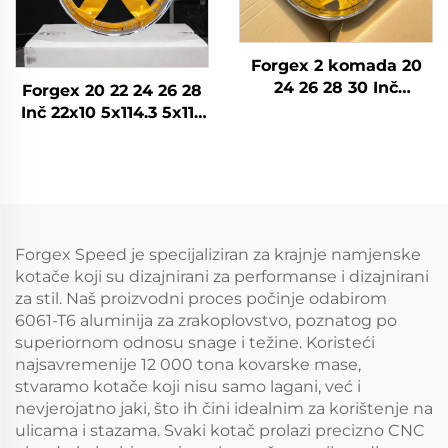
Forgex 2 komada 20
24 26 28 30 Inč
Forgex 20 22 24 26 28
krivotvorena kotača
Inč 22x10 5x114.3 5x115
putnički auto obruč
5x120.7 2 komada
5x114.3 5x115 5x120
Zlatni auto kotač Rim
Zlatni kromi
Kovan prilagođeni
automobila obruč
kotači
Forgex Speed je specijaliziran za krajnje namjenske
kotače koji su dizajnirani za performanse i dizajnirani
za stil. Naš proizvodni proces počinje odabirom
6061-T6 aluminija za zrakoplovstvo, poznatog po
superiornom odnosu snage i težine. Koristeći
najsavremenije 12 000 tona kovarske mase,
stvaramo kotače koji nisu samo lagani, već i
nevjerojatno jaki, što ih čini idealnim za korištenje na
ulicama i stazama. Svaki kotač prolazi precizno CNC