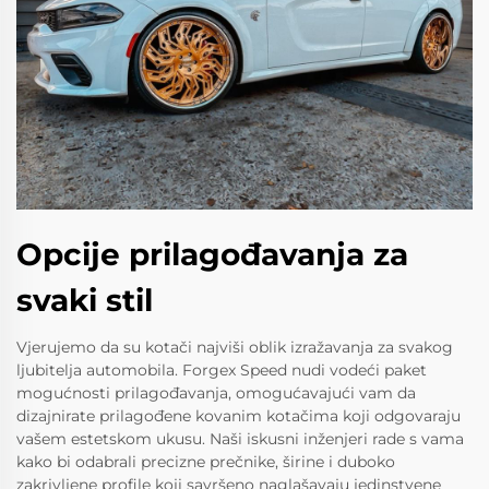
Opcije prilagođavanja za
svaki stil
Vjerujemo da su kotači najviši oblik izražavanja za svakog
ljubitelja automobila. Forgex Speed nudi vodeći paket
mogućnosti prilagođavanja, omogućavajući vam da
dizajnirate prilagođene kovanim kotačima koji odgovaraju
vašem estetskom ukusu. Naši iskusni inženjeri rade s vama
kako bi odabrali precizne prečnike, širine i duboko
zakrivljene profile koji savršeno naglašavaju jedinstvene