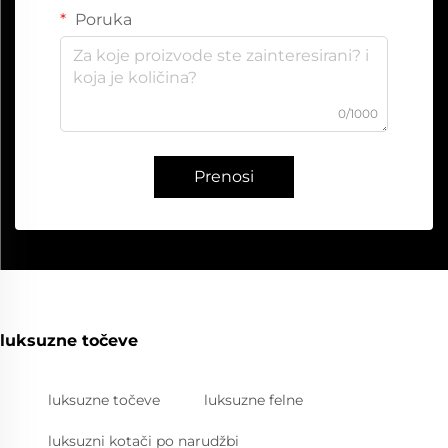
Poruka
0/1000
Prenosi
luksuzne točeve
luksuzne točeve
luksuzne felne
luksuzni kotači po narudžbi