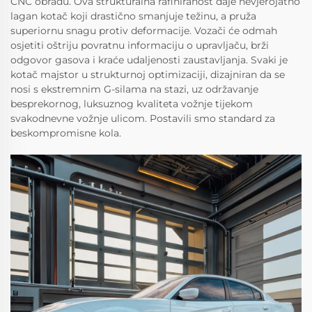
CNC obradu. Ova strukturalna rafiniranost daje nevjerojatno
lagan kotač koji drastično smanjuje težinu, a pruža
superiornu snagu protiv deformacije. Vozači će odmah
osjetiti oštriju povratnu informaciju o upravljaču, brži
odgovor gasova i kraće udaljenosti zaustavljanja. Svaki je
kotač majstor u strukturnoj optimizaciji, dizajniran da se
nosi s ekstremnim G-silama na stazi, uz održavanje
besprekornog, luksuznog kvaliteta vožnje tijekom
svakodnevne vožnje ulicom. Postavili smo standard za
beskompromisne kola.