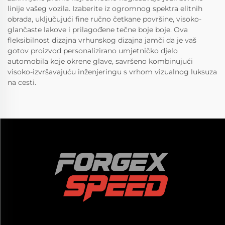
linije vašeg vozila. Izaberite iz ogromnog spektra elitnih
obrada, uključujući fine ručno četkane površine, visoko-
glančaste lakove i prilagođene tečne boje boje. Ova
fleksibilnost dizajna vrhunskog dizajna jamči da je vaš
gotov proizvod personalizirano umjetničko djelo
automobila koje okrene glave, savršeno kombinujući
visoko-izvršavajuću inženjeringu s vrhom vizualnog luksuza
na cesti.