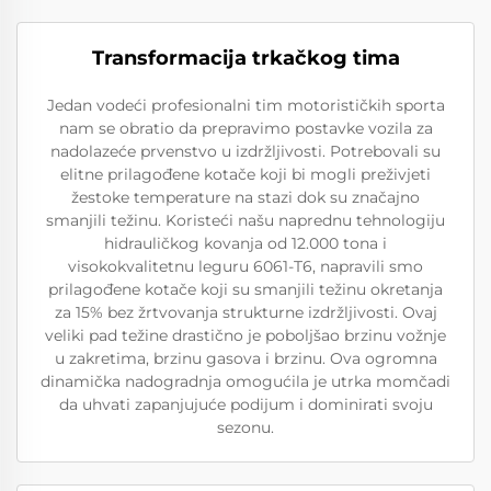
Transformacija trkačkog tima
Jedan vodeći profesionalni tim motorističkih sporta
nam se obratio da prepravimo postavke vozila za
nadolazeće prvenstvo u izdržljivosti. Potrebovali su
elitne prilagođene kotače koji bi mogli preživjeti
žestoke temperature na stazi dok su značajno
smanjili težinu. Koristeći našu naprednu tehnologiju
hidrauličkog kovanja od 12.000 tona i
visokokvalitetnu leguru 6061-T6, napravili smo
prilagođene kotače koji su smanjili težinu okretanja
za 15% bez žrtvovanja strukturne izdržljivosti. Ovaj
veliki pad težine drastično je poboljšao brzinu vožnje
u zakretima, brzinu gasova i brzinu. Ova ogromna
dinamička nadogradnja omogućila je utrka momčadi
da uhvati zapanjujuće podijum i dominirati svoju
sezonu.