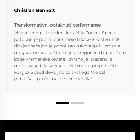
Christian Bennett
Transformativni potaknuti performanse
Visoko-end prilagođeni kotači iz Forgex Speed
potpuno je promijenio moje trkaće iskustvo. Lak
dizajn značajno je poboljšao rukovanje i ubrzanje
mog automobila, što mi je omogućilo da postižem
bolje vremenske okrete. Izvrsno je izrađeno, a
montaža je bila savršena. Ne mogu preporučiti
Forgex Speed dovoljno za svakoga tko želi
poboljšati performanse svog vozila!