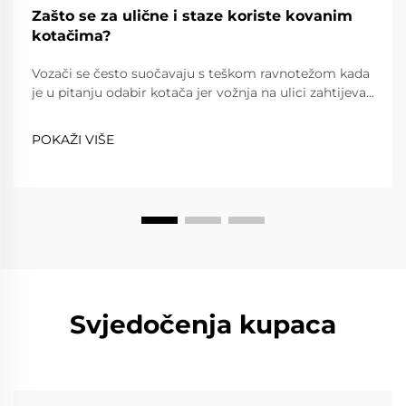
Zašto se za ulične i staze koriste kovanim
kotačima?
Vozači se često suočavaju s teškom ravnotežom kada
je u pitanju odabir kotača jer vožnja na ulici zahtijeva
pouzdanost, udobnost i poštovanje prometnih
propisa, dok vožnja na stazi zahtijeva iznimnu lakost,
POKAŽI VIŠE
snagu i preciznost. Kovanim kotačima...
Svjedočenja kupaca