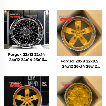
Forgex 22x12 22x14
24x12 24x14 26x16
Forgex 20x9 22x9.5
Monoblok Kovan 4x4
24x12 26x14 28x12
Offroad 8x170 8x180
Custom Forged
8x6.5 6x5.5 5x5
Wheels Chrome
Wheel Konkavni
removi Zlatni
Automobilni removi