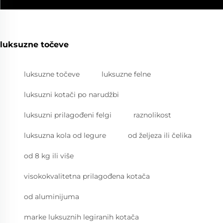
luksuzne točeve
luksuzne točeve
luksuzne felne
luksuzni kotači po narudžbi
luksuzni prilagođeni felgi
raznolikost
luksuzna kola od legure
od željeza ili čelika
od 8 kg ili više
visokokvalitetna prilagođena kotača
od aluminijuma
marke luksuznih legiranih kotača