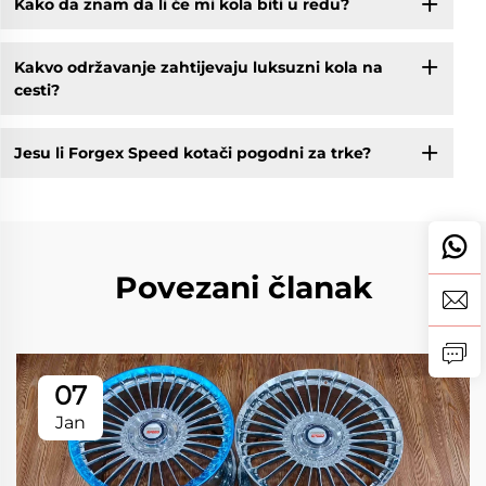
Kako da znam da li će mi kola biti u redu?
Kakvo održavanje zahtijevaju luksuzni kola na
cesti?
Jesu li Forgex Speed kotači pogodni za trke?
Povezani članak
07
Jan