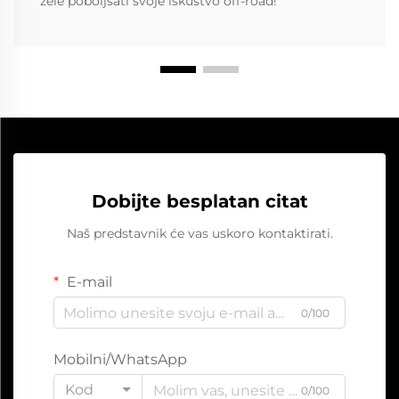
žele poboljšati svoje iskustvo off-road!
Dobijte besplatan citat
Naš predstavnik će vas uskoro kontaktirati.
E-mail
0/100
Mobilni/WhatsApp
Kod
0/100