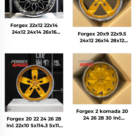
Forgex 22x12 22x14
24x12 24x14 26x16
Forgex 20x9 22x9.5
Monoblok Kovan 4x4
24x12 26x14 28x12
Offroad 8x170 8x180
Custom Forged
8x6.5 6x5.5 5x5
Wheels Chrome
Wheel Konkavni
removi Zlatni
Automobilni removi
Forgex 2 komada 20
24 26 28 30 Inč
Forgex 20 22 24 26 28
krivotvorena kotača
Inč 22x10 5x114.3 5x115
putnički auto obruč
5x120.7 2 komada