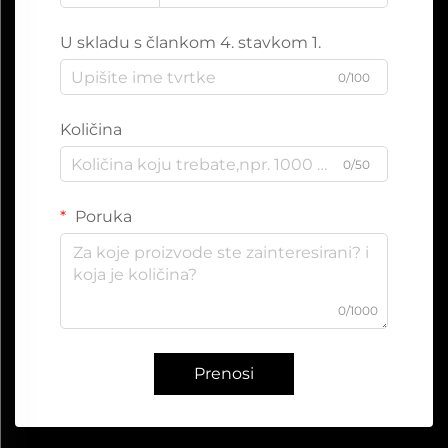
U skladu s člankom 4. stavkom 1.
0/100
Količina
0/50
Poruka
0/1000
Prenosi