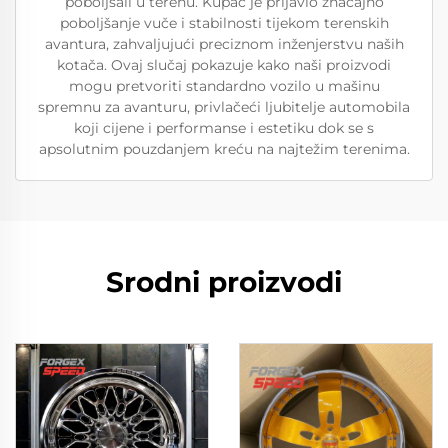
poboljšali u terenu. Kupac je prijavio značajno
poboljšanje vuče i stabilnosti tijekom terenskih
avantura, zahvaljujući preciznom inženjerstvu naših
kotača. Ovaj slučaj pokazuje kako naši proizvodi
mogu pretvoriti standardno vozilo u mašinu
spremnu za avanturu, privlačeći ljubitelje automobila
koji cijene i performanse i estetiku dok se s
apsolutnim pouzdanjem kreću na najtežim terenima.
Srodni proizvodi