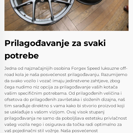
Prilagođavanje za svaki
potrebe
Jedna od najznačajnijih osobina Forgex Speed luksuzne off-
road kola je naša posvećenost prilagođavanju. Razumijemo
da svako vozilo i vozač imaju jedinstvene zahtjeve, zbog
čega nudimo niz opcija za prilagođavanje vaših kotača
vašim specifičnim potrebama. Od prilagođenih veličina i
ofsetova do prilagođenih završetaka i složenih dizajna, naš
tim sarađuje direktno s vama kako bi stvorio proizvod koji
se usklađuje s vašom vizijom. Ovaj visok stupanj
prilagođavanja ne samo da poboljšava estetsku privlačnost
vašeg vozila nego i osigurava da točka radi optimalno za
vaš pojedinačni stil vožnje. Naša posvećenost