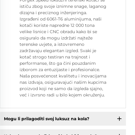
Forgex Speed luksuzni terenski kotači se
ističu zbog svoje iznimne snage, laganog
dizajna i preciznog inženjeringa.
Izgrađeni od 6061-T6 aluminijuma, naši
kotači koriste napredne 12 000 tona
velike lisnice i CNC obradu kako bi se
osiguralo da mogu izdržati najteže
terenske uvjete, a istovremeno
zadržavaju elegantan izgled. Svaki je
kotač strogo testiran na trajnost i
performanse, što ga čini pouzdanim
izborom za entuzijaste i profesionalce.
Naša posvećenost kvalitetu i inovacijama
nas izdvaja, osiguravajući našim kupcima
proizvod koji ne samo da izgleda sjajno,
već i izvrsno radi u bilo kojem okruženju.
Mogu li prilagoditi svoj luksuz na kola?