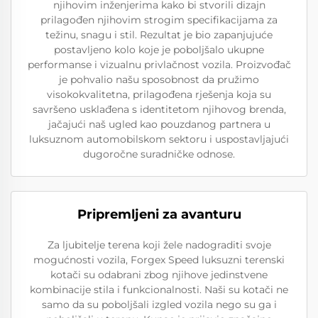
njihovim inženjerima kako bi stvorili dizajn
prilagođen njihovim strogim specifikacijama za
težinu, snagu i stil. Rezultat je bio zapanjujuće
postavljeno kolo koje je poboljšalo ukupne
performanse i vizualnu privlačnost vozila. Proizvođač
je pohvalio našu sposobnost da pružimo
visokokvalitetna, prilagođena rješenja koja su
savršeno usklađena s identitetom njihovog brenda,
jačajući naš ugled kao pouzdanog partnera u
luksuznom automobilskom sektoru i uspostavljajući
dugoročne suradničke odnose.
Pripremljeni za avanturu
Za ljubitelje terena koji žele nadograditi svoje
mogućnosti vozila, Forgex Speed luksuzni terenski
kotači su odabrani zbog njihove jedinstvene
kombinacije stila i funkcionalnosti. Naši su kotači ne
samo da su poboljšali izgled vozila nego su ga i