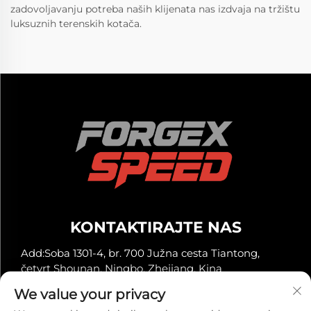
zadovoljavanju potreba naših klijenata nas izdvaja na tržištu
luksuznih terenskih kotača.
KONTAKTIRAJTE NAS
Add:Soba 1301-4, br. 700 Južna cesta Tiantong,
četvrt Shounan, Ningbo, Zhejiang, Kina
-Tel:
+86-13929561315
We value your privacy
E-mail:
[email protected]