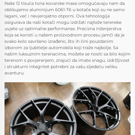
Naše 12 tisuća tona kovarske mase omogućavaju nam da
oblikujemo aluminijum 6061-T6 u kotače koji su ne samo
lagani, već i nevjerojatno otporni. Ova tehnologija
osigurava da naši kotači mogu izdržati najteže terenske
uvjete uz optimalne performanse. Precizna inženjerstva
koja se koristi u našem proizvodnom procesu jamči da je
svako kolo savršeno izrađeno, što ih čini pouzdanim
izborom za ljubitelje automobila koji traže najbolje. Sa
našim luksuznim terenacima, možete se nositi sa bilo kojim
terenom s povjerenjem, znajući da imate snagu, izdržljivost
i strukturni integritet potrebni za vašu sljedeću veliku
avanturu.