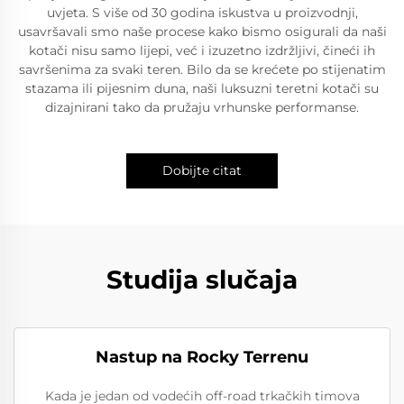
uvjeta. S više od 30 godina iskustva u proizvodnji,
usavršavali smo naše procese kako bismo osigurali da naši
kotači nisu samo lijepi, već i izuzetno izdržljivi, čineći ih
savršenima za svaki teren. Bilo da se krećete po stijenatim
stazama ili pijesnim duna, naši luksuzni teretni kotači su
dizajnirani tako da pružaju vrhunske performanse.
Dobijte citat
Studija slučaja
Nastup na Rocky Terrenu
Kada je jedan od vodećih off-road trkačkih timova