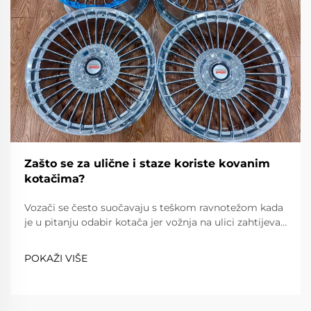
Zašto se za ulične i staze koriste kovanim
kotačima?
Vozači se često suočavaju s teškom ravnotežom kada
je u pitanju odabir kotača jer vožnja na ulici zahtijeva
pouzdanost, udobnost i poštovanje prometnih
propisa, dok vožnja na stazi zahtijeva iznimnu lakost,
POKAŽI VIŠE
snagu i preciznost. Kovanim kotačima...