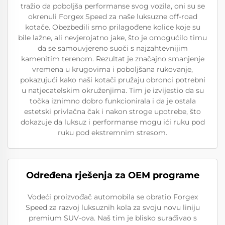
tražio da poboljša performanse svog vozila, oni su se
okrenuli Forgex Speed za naše luksuzne off-road
kotače. Obezbedili smo prilagođene kolice koje su
bile lažne, ali nevjerojatno jake, što je omogućilo timu
da se samouvjereno suoči s najzahtevnijim
kamenitim terenom. Rezultat je značajno smanjenje
vremena u krugovima i poboljšana rukovanje,
pokazujući kako naši kotači pružaju obronci potrebni
u natjecatelskim okruženjima. Tim je izvijestio da su
točka iznimno dobro funkcionirala i da je ostala
estetski privlačna čak i nakon stroge upotrebe, što
dokazuje da luksuz i performanse mogu ići ruku pod
ruku pod ekstremnim stresom.
Određena rješenja za OEM programe
Vodeći proizvođač automobila se obratio Forgex
Speed za razvoj luksuznih kola za svoju novu liniju
premium SUV-ova. Naš tim je blisko surađivao s