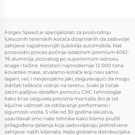
5x114.3 5x115 5x120
Zlatni auto kotač Rim
Zlatni kromi
Kovan prilagođeni
automobila obruč
kotači
Forgex Speed je specijaliziran za proizvodnju
luksuznih terenskih kotača dizajniranih da zadovolje
zahtjeve najzahtevnijih ljubitelja automobila. Naš
proizvodni proces počinje odabirom premium 6061-
T6 aluminija, poznatog po superiornom odnosu
snage i težine. Koristeći najmodernije 12 000 tona
kovarske mase, stvaramo kotače koji nisu samo
lagani, već i nevjerojatno jaki, osiguravajući da mogu
izdržati teškoće vožnje na terenu. Svaki je točak
zatim pažljivo obrađen pomoću CNC tehnologije
kako bi se osigurala precizna montaža, što je od
ključne važnosti za održavanje performansi i
sigurnosti vozila. S više od 30 godina iskustva,
usavršavali smo naše tehnike kako bismo pružili
prilagođena rješenja koja zadovoljavaju jedinstvene
zahtjeve naših klijenata. Naša globalna distribucijska