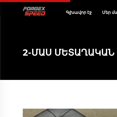
Գլխավոր էջ
Մեր մ
2-ՄԱՍ ՄԵՏԱՂԱԿԱՆ