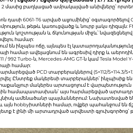
լի 2 մասից բաղկացած ամրակայված անիվները՝ որտեղ
ոն դասի 6061-T6 արված ալյումինից՝ օգտագործելո
րություն, թեթև կառուցվածք և նուրբ լակս դիզայն: 
ուն կոշտության և ճկունության միջև՝ նվազեցնելո
վելու համար:
մ են ինչպես ոճը, այնպես էլ կատարողականությունը
ի համար ավելացնում են ագրեսիվ դիրք և աերոդինա
1 / 992 Turbo-ն, Mercedes-AMG GT-ն կամ Tesla Model
իայի համար:
 հարմարեցված PCD տարբերակներով (5×112/5×114.3/5×12
: Ընտրեք մակերեսի տարբերակներ՝ ինչպիսիք են 
րաքանչյուր մակերես արտացոլում է վարպետություն և
րին համապատասխան՝ այս հարմարեցված արտադրվա
 նույնիսկ ամենածանր պայմաններում: Նախատեսված
 այն հobbyիստների համար, ովքեր պահանջում են ճշգ
ն պետք է լինի մի արտադրված արվեստի գլուխգործոց՝