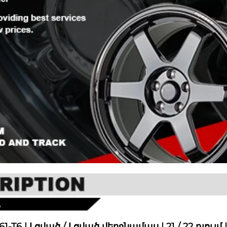
6 | Լցված / Լցված վերջնամաս | 21 / 22 դյույմ |