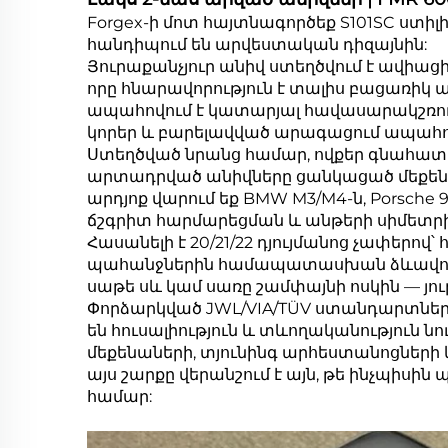
Forgex-ի մոտ հայտնագործեք S101SC ստի
հանդիպում են արվեստական դիզայնին:
Յուրաքանչյուր անիվ ստեղծվում է ավիացի
որը հնարավորություն է տալիս բացառիկ ամ
ապահովում է կատարյալ հավասարակշռությ
կորեր և բարելավված արագացում ապահո
Ստեղծված նրանց համար, ովքեր գնահատու
արտադրված անիվները ցանկացած մեքենայ
արդյոք վարում եք BMW M3/M4-ն, Porsche 91
ճշգրիտ հարմարեցման և անթերի սիմետր
Հասանելի է 20/21/22 դյույմանոց չափերով՝
պահանջներին համապատասխան ձևավորվել
սաթե սև կամ սառը շամփայնի ոսկին — յու
Փորձարկված JWL/VIA/TÜV ստանդարտնե
են հուսալիություն և տևողականություն
մեքենաների, տյունինգ արհեստանոցների և
այս շարքը վերանշում է այն, թե ինչպիսի
համար: