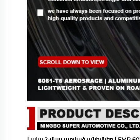
Լակս 2-մաս արված անիվներ | FMR 6061-T