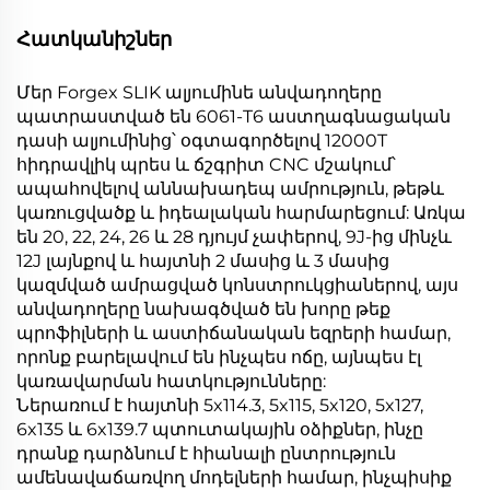
Հատկանիշներ
Մեր Forgex SLIK ալյումինե անվադողերը
պատրաստված են 6061-T6 աստղագնացական
դասի ալյումինից՝ օգտագործելով 12000T
հիդրավլիկ պրես և ճշգրիտ CNC մշակում՝
ապահովելով աննախադեպ ամրություն, թեթև
կառուցվածք և իդեալական հարմարեցում: Առկա
են 20, 22, 24, 26 և 28 դյույմ չափերով, 9J-ից մինչև
12J լայնքով և հայտնի 2 մասից և 3 մասից
կազմված ամրացված կոնստրուկցիաներով, այս
անվադողերը նախագծված են խորը թեք
պրոֆիլների և աստիճանական եզրերի համար,
որոնք բարելավում են ինչպես ոճը, այնպես էլ
կառավարման հատկությունները:
Ներառում է հայտնի 5x114.3, 5x115, 5x120, 5x127,
6x135 և 6x139.7 պտուտակային օձիքներ, ինչը
դրանք դարձնում է հիանալի ընտրություն
ամենավաճառվող մոդելների համար, ինչպիսիք