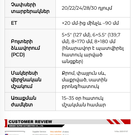
Չափսերի
20/22/24/28/30 դյույմ
տարբերակներ
ET
+20 մմ-ից մինչև –90 մմ
5×5" (127 մմ), 6×5.5" (139,7
Բոլտերի
մմ), 8×170 մմ, 8×180 մմ
ձևավորում
(հնարավոր է պատվիրել
(PCD)
հատուկ արված
անցքեր)
Մակերեսի
Քրոմ, փայլուն սև,
վերջնական
մաքրված, սատին
մշակում
բրոնզ/հատուկ
Առաքման
15–35 օր հատուկ
ժամկետ
մշակման համար