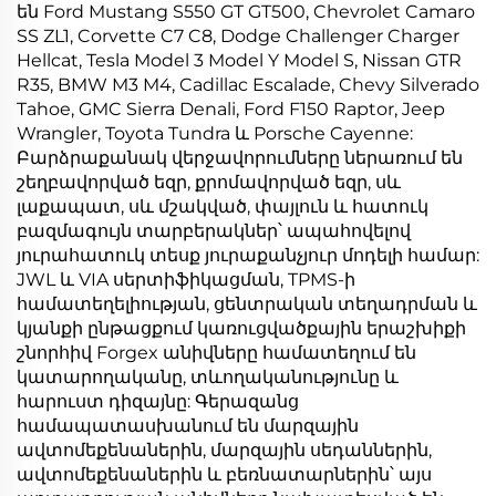
են Ford Mustang S550 GT GT500, Chevrolet Camaro
SS ZL1, Corvette C7 C8, Dodge Challenger Charger
Hellcat, Tesla Model 3 Model Y Model S, Nissan GTR
R35, BMW M3 M4, Cadillac Escalade, Chevy Silverado
Tahoe, GMC Sierra Denali, Ford F150 Raptor, Jeep
Wrangler, Toyota Tundra և Porsche Cayenne:
Բարձրաքանակ վերջավորումները ներառում են
շեղբավորված եզր, քրոմավորված եզր, սև
լաքապատ, սև մշակված, փայլուն և հատուկ
բազմագույն տարբերակներ՝ ապահովելով
յուրահատուկ տեսք յուրաքանչյուր մոդելի համար:
JWL և VIA սերտիֆիկացման, TPMS-ի
համատեղելիության, ցենտրական տեղադրման և
կյանքի ընթացքում կառուցվածքային երաշխիքի
շնորհիվ Forgex անիվները համատեղում են
կատարողականը, տևողականությունը և
հարուստ դիզայնը: Գերազանց
համապատասխանում են մարզային
ավտոմեքենաներին, մարզային սեդաններին,
ավտոմեքենաներին և բեռնատարներին՝ այս