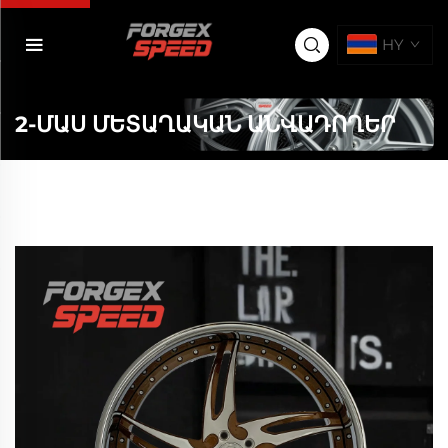
HY
2-ՄԱՍ ՄԵՏԱՂԱԿԱՆ ԱՆՎԱԴՈՂԵՐ