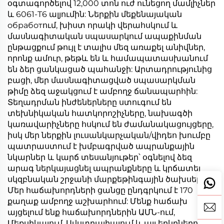
օգտագործելով 12,000 տոն ուժ ունեցող մամլիչներ
և 6061-T6 ալյումին: Ներքին մեքենայական
обработում, խիստ որակի վերահսկում և
մասնագիտական սպասարկում ապաքինման
ընթացքում թույլ է տալիս մեզ առաքել անիվներ,
որոնք ամուր, թեթև են և համապատասխանում
են ձեր ցանկացած պահանջի: Արտադրությունից
բացի, մեր մասնագիտացված սպասարկման
թիմը ձեզ աջակցում է ամբողջ ճանապարհին:
Տեղադրման ինժեներները ստուգում են
տեխնիկական հատկորոշիչները, նախագծի
կառավարիչները հսկում են ժամանակացույցերը,
իսկ մեր ներքին լուսանկարչական/վիդեո խումբը
պատրաստում է խմբագրված ապրանքային
նկարներ և կարճ տեսանյութեր՝ օգնելով ձեզ
արագ ներկայացնել ապրանքները և կրճատել
սկզբնական շրջանի մարքեթինգային ծախսերը:
Մեր հաճախորդների ցանցը ընդգրկում է 170
քաղաք ամբողջ աշխարհում: Մենք հաճախ
այցելում ենք հաճախորդներին ԱՄՆ-ում,
Մեքսիկայում, Ավստրալիայում և այլ երկրներում,