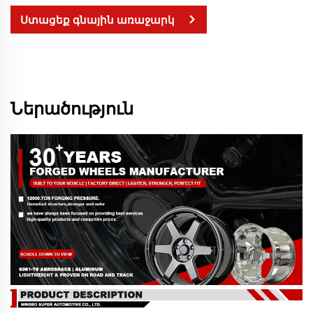
Ստացեք գնային առաջարկ
Ներածություն