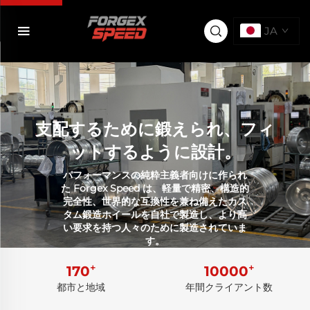
JA
支配するために鍛えられ、フィ
ットするように設計。
パフォーマンスの純粋主義者向けに作られ
た Forgex Speed は、軽量で精密、構造的
完全性、世界的な互換性を兼ね備えたカス
タム鍛造ホイールを自社で製造し、より高
い要求を持つ人々のために製造されていま
す。
+
+
170
10000
都市と地域
年間クライアント数