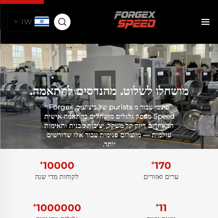
IW
מושחלו לשלוט. מהנדסים להתאמה.
עוצבו עבור מ purists של ביצועים, Forgex
Speed מספק גלגלים מושחלים בהתאמה אישית
המאחדים דיוק קל משקל, יציבות מבנית ותאימות
עולמית — מיוצרים פנימית עבור אלו שדורשים
יותר.
+
+
10000
170
ערים ואזורים
לקוחות מדי שנה
+
+
1000000
11