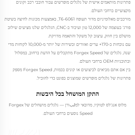
פתרונות מותאמים אישית של גלגלים מופרשים עבור חובבי רכב וקונים
מקצועיים ברחבי העולם.
מורכבים מאלומיניום מדור תעופה 6061-T6, באמצעות מכונות לחיצה בשיטת
פורג' בעוצמה של 12,000 טון ועיבוד ב-CNC, הגלגלים שלנו מציעים שילוב
מושלם בין חוזק, עיצוב קל משקל והתאמה מדויקת.
עם נוכחות ב-170+ ערים ואזורים ובשירות של יותר מ-10,000 לקוחות מדי
שנה, גלגלים של Forgex Speed מתקבלים על הדעת ברחוב, במסלול
ובתוכניות OEM ברחבי העולם.
בין אם אתם מביאים לביצועים או קונים בכמות, Forgex Speed מספק
פתרונות של גלגלים מופרשים שמוצגים בפונט כדי להוביל.
התקן המושחל בכל היבשות
מלוס אנג'לס לטוקיו, מדובאי למلبורן — גלגלים מושחלים של Forgex
Speed נוסעים ברחבי העולם.