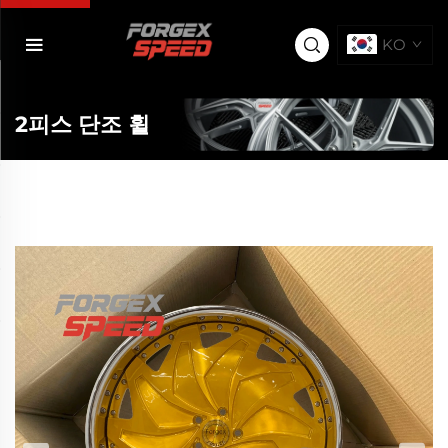
KO
2피스 단조 휠