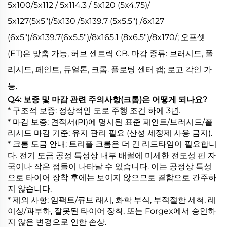
5x100/5x112 / 5x114.3 / 5x120 (5x4.75)/
5x127(5x5")/5x130 /5x139.7 (5x5.5") /6x127
(6x5")/6x139.7(6x5.5")/8x165.1 (8x6.5")/8x170/; 오프셋
(ET)은 맞춤 가능, 허브 센트릭 CB. 마감 종류: 브러시드, 폴
리시드, 페인트, 듀얼톤, 크롬. 플로팅 센터 캡; 로고 각인 가
능.
Q4: 보증 및 마감 관련 주의사항(크롬)은 어떻게 되나요?
* 구조적 보증: 정상적인 도로 주행 조건 하에 3년.
* 마감 보증: 견적서(PI)에 명시된 표준 페인트/브러시드/폴
리시드 마감 기준; 유지 관리 필요 (산성 세정제 사용 금지).
* 크롬 도금 안내: 트리플 크롬은 더 긴 리드타임이 필요합니
다. 전기 도금 공정 특성상 내부 배럴에 미세한 전도성 핀 자
국이나 작은 점들이 나타날 수 있습니다. 이는 공정상 특성
으로 타이어 장착 후에는 보이지 않으므로 결함으로 간주하
지 않습니다.
* 제외 사항: 임팩트/큐브 래시, 화학 부식, 부적절한 세척, 레
이싱/과부하, 잘못된 타이어 장착, 또는 Forgex에서 승인하
지 않은 변경으로 인한 손상.