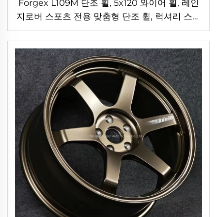
Forgex L109M 단조 휠, 5x120 와이어 휠, 레인
지로버 스포츠 전용 맞춤형 단조 휠, 럭셔리 스포
크 알로이 휠, 메르세데스, BMW, 아우디용