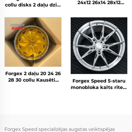
24x12 26x14 28x12
collu disks 2 daļu dziļā
Pielāgoti kausētie
bļoda 6061-T6
riteņi Hromēti riteņi
sakausējuma kausētie
Iegriezti diski Zelta
riteņi BMW E30 W124
auto riteņu diski
C63 AMG 911 RS5
Volkswagen Nissan
Forgex 2 daļu 20 24 26
28 30 collu Kausētie
Forgex Speed 5-staru
riteņi Personīgā auto
monobloka kalts riteni
diski 5x114.3 5x115
| pielāgoti 5x112 un
5x120 Zelta Hroma
5x120 sakausējuma
auto diski
riteni BMW M3 G80,
M4 un Audi RS
modeļiem
Forgex Speed specializējas augstas veiktspējas