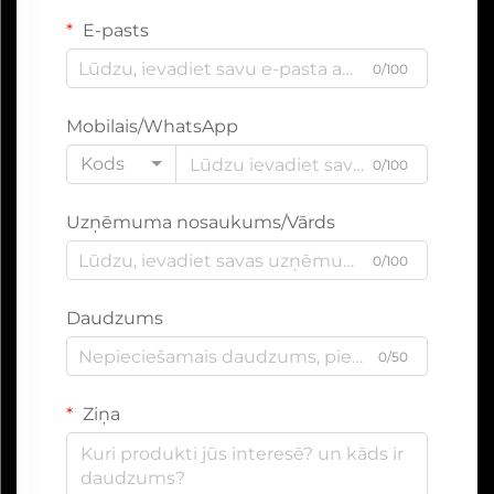
E-pasts
0/100
Mobilais/WhatsApp
Kods
0/100
Uzņēmuma nosaukums/Vārds
0/100
Daudzums
0/50
Ziņa