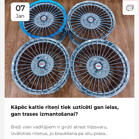
07
Jan
Kāpēc kaltie riteņi tiek uzticēti gan ielas,
gan trases izmantošanai?
Bieži vien vadītājiem ir grūti atrast līdzsvaru,
izvēloties riteņus, jo braukšana pa ielu prasa