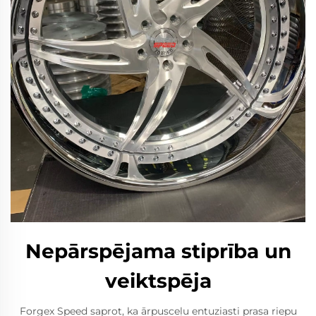
Nepārspējama stiprība un
veiktspēja
Forgex Speed saprot, ka ārpusceļu entuziasti prasa riepu