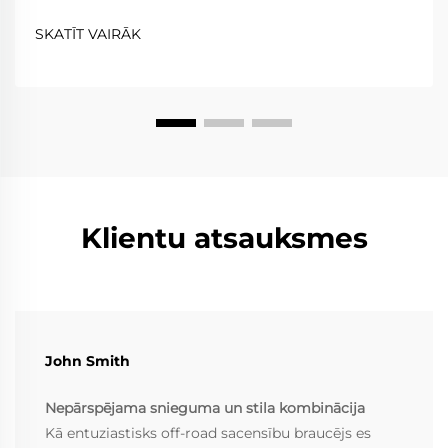
uzticamību, komfortu un ceļa likumu ievērošanu,
savukārt braukšana pa trasi prasa ārkārtēju vieglumu,
SKATĪT VAIRĀK
izturību un precizitāti. Kaltie riteņi...
Klientu atsauksmes
John Smith
Nepārspējama snieguma un stila kombinācija
Kā entuziastisks off-road sacensību braucējs es