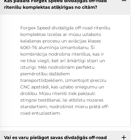
Kas padara Forgex Speed divdaļīgās off-road
ritenīšu komplektas atšķirīgas no citām?
Forgex Speed divdaļīgās off-road ritenīšu
komplektas izceļas ar mūsu uzlaboto
kalašanas procesu un aviācijas klases
6061-T6 alumīnija izmantošanu. Šī
kombinācija nodrošina ritenīšus, kas ir
ne tikai viegli, bet arī ārkārtīgi stipri un
izturīgi. Mēs nodrošinām perfektu
piemērotību dažādiem
transportlīdzekļiem, izmantojot precīzu
CNC apstrādi, kas uzlabo sniegumu un
drošību. Mūsu ritenīši tiek pakļauti
stingrai testēšanai, lai atbilstu nozares
standartiem, nodrošinot mieru prātā off-
road entuziastiem.
Vai es varu pielāgot savas divdaļīgās off-road