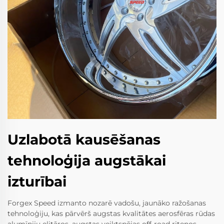
Uzlabotā kausēšanas
tehnoloģija augstākai
izturībai
Forgex Speed izmanto nozarē vadošu, jaunāko ražošanas
tehnoloģiju, kas pārvērš augstas kvalitātes aerosfēras rūdas
alumīniju elitāros, augstas veiktspējas off-road riteņos.