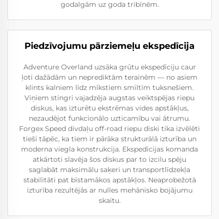
godalgām uz goda tribīnēm.
Piedzīvojumu pārziemeļu ekspedīcija
Adventure Overland uzsāka grūtu ekspedīciju caur
ļoti dažādām un neprediktām terainēm — no asiem
klints kalniem līdz mīkstiem smiltīm tuksnešiem.
Viņiem stingri vajadzēja augstas veiktspējas riepu
diskus, kas izturētu ekstrēmas vides apstākļus,
nezaudējot funkcionālo uzticamību vai ātrumu.
Forgex Speed divdaļu off-road riepu diski tika izvēlēti
tieši tāpēc, ka tiem ir pārāka strukturālā izturība un
moderna viegla konstrukcija. Ekspedīcijas komanda
atkārtoti slavēja šos diskus par to izcilu spēju
saglabāt maksimālu saķeri un transportlīdzekļa
stabilitāti pat bīstamākos apstākļos. Neaprobežotā
izturība rezultējās ar nulles mehānisko bojājumu
skaitu.