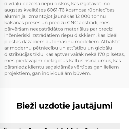
divdaļu bezceļa riepu diskos, kas izgatavoti no
augstas kvalitātes 6061-T6 kosmosa rūpniecības
alumīnija. Izmantojot jaunākās 12 000 tonnu
kalšanas preses un precīzu CNC apstrādi, mēs
pārvēršam neapstrādātos materiālus par precīzi
inženieriski izstrādātiem riepu diskkiem, kas ideāli
piestās dažādiem automašīnu modeliem. Atbalstīti
ar modernu pētniecību un attīstību un globālu
distribūcijas tīklu, kas aptver vairāk nekā 170 pilsētas,
mēs piedāvājam pielāgotus kaltus risinājumus, kas
pārsniedz klientu sagaidāmās vērtības gan lieliem
projektiem, gan individuālām būvēm.
Bieži uzdotie jautājumi