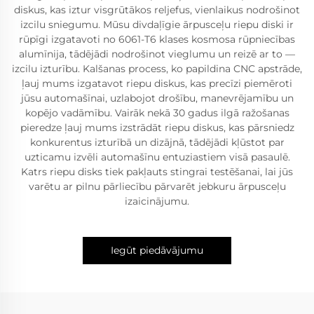
diskus, kas iztur visgrūtākos reljefus, vienlaikus nodrošinot
izcilu sniegumu. Mūsu divdaļīgie ārpusceļu riepu diski ir
rūpīgi izgatavoti no 6061-T6 klases kosmosa rūpniecības
alumīnija, tādējādi nodrošinot vieglumu un reizē ar to —
izcilu izturību. Kalšanas process, ko papildina CNC apstrāde,
ļauj mums izgatavot riepu diskus, kas precīzi piemēroti
jūsu automašīnai, uzlabojot drošību, manevrējamību un
kopējo vadāmību. Vairāk nekā 30 gadus ilgā ražošanas
pieredze ļauj mums izstrādāt riepu diskus, kas pārsniedz
konkurentus izturībā un dizājnā, tādējādi kļūstot par
uzticamu izvēli automašīnu entuziastiem visā pasaulē.
Katrs riepu disks tiek pakļauts stingrai testēšanai, lai jūs
varētu ar pilnu pārliecību pārvarēt jebkuru ārpusceļu
izaicinājumu.
Iegūt piedāvājumu