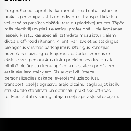
Forgex Speed saprot, ka katram off-road entuziastam ir
unikāls personīgais stils un individuāli transportlīdzekļa
veiktspējas prasības dažādu terainu piedzīvojumiem. Tāpēc
mēs piedāvājam plašu elastīgu profesionālu pielāgošanas
iespēju klāstu, kas speciāli izstrādāts mūsu izturīgajām
divdaļu off-road ritenām. Klienti var izvēlēties atšķirīgus
pielāgotus virsmas pārklājumus, izturīgus korozijas
novēršanas aizsargpārklājumus, dažādus izmērus un
ekskluzīvus personiskus disku priekšpuses dizainus, lai
pilnībā pielāgotu riteņu aprīkojumu saviem precīziem
estētiskajiem mērķiem. Šis augstākā līmeņa
personalizācijas pakāpe ievērojami uzlabo jūsu
transportlīdzekļa agresīvo ārējo dizainu, saglabājot izcilu
strukturālo stabilitāti un optimālu praktisko off-road
funkcionalitāti visām grūtajām ceļa apstākļu situācijām.