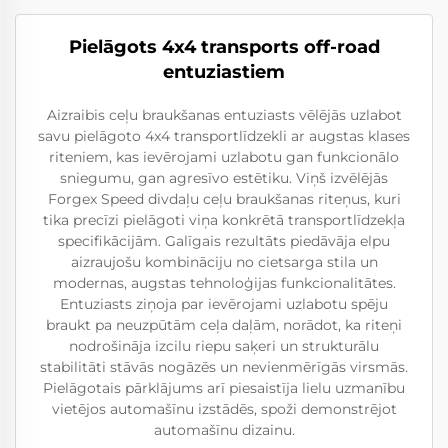
Pielāgots 4x4 transports off-road
entuziastiem
Aizraibis ceļu braukšanas entuziasts vēlējās uzlabot
savu pielāgoto 4x4 transportlīdzekli ar augstas klases
riteniem, kas ievērojami uzlabotu gan funkcionālo
sniegumu, gan agresīvo estētiku. Viņš izvēlējās
Forgex Speed divdaļu ceļu braukšanas riteņus, kuri
tika precīzi pielāgoti viņa konkrētā transportlīdzekļa
specifikācijām. Galīgais rezultāts piedāvāja elpu
aizraujošu kombināciju no cietsarga stila un
modernas, augstas tehnoloģijas funkcionalitātes.
Entuziasts ziņoja par ievērojami uzlabotu spēju
braukt pa neuzpūtām ceļa daļām, norādot, ka riteņi
nodrošināja izcilu riepu saķeri un strukturālu
stabilitāti stāvās nogāzēs un nevienmērīgās virsmās.
Pielāgotais pārklājums arī piesaistīja lielu uzmanību
vietējos automašīnu izstādēs, spoži demonstrējot
automašīnu dizainu.