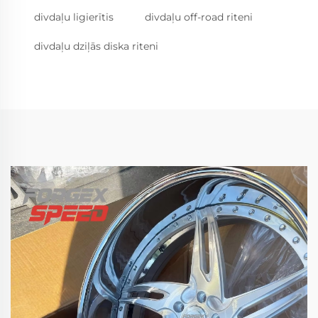
divdaļu ligierītis
divdaļu off-road riteni
divdaļu dziļās diska riteni