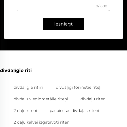
0/1000
Iesniegt
divdaļīgie riti
divdaļīgie ritiņi
divdaļīgi formētie riteļi
divdaļu vieglometālie riteņi
divdaļu riteni
2 daļu riteni
paspiestas divdaļas riteņi
2 daļu kalvei izgatavoti riteni