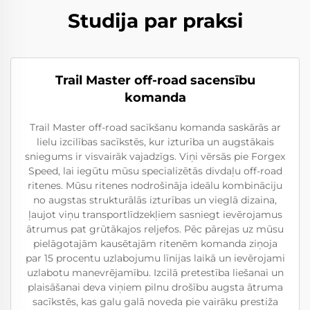
Studija par praksi
Trail Master off-road sacensību
komanda
Trail Master off-road sacīkšanu komanda saskārās ar
lielu izcilības sacīkstēs, kur izturība un augstākais
sniegums ir visvairāk vajadzīgs. Viņi vērsās pie Forgex
Speed, lai iegūtu mūsu specializētās divdaļu off-road
ritenes. Mūsu ritenes nodrošināja ideālu kombināciju
no augstas strukturālās izturības un vieglā dizaina,
ļaujot viņu transportlīdzekļiem sasniegt ievērojamus
ātrumus pat grūtākajos reljefos. Pēc pārejas uz mūsu
pielāgotajām kausētajām ritenēm komanda ziņoja
par 15 procentu uzlabojumu līnijas laikā un ievērojami
uzlabotu manevrējamību. Izcilā pretestība liešanai un
plaisāšanai deva viņiem pilnu drošību augsta ātruma
sacīkstēs, kas galu galā noveda pie vairāku prestiža