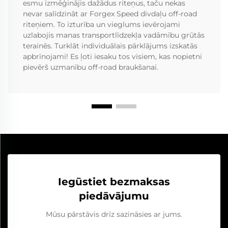
esmu izmēģinājis dažādus riteņus, taču nekas
nevar salīdzināt ar Forgex Speed divdaļu off-road
riteņiem. To izturība un vieglums ievērojami
uzlabojis manas transportlīdzekļa vadāmību grūtās
terainēs. Turklāt individuālais pārklājums izskatās
apbrīnojami! Es ļoti iesaku tos visiem, kas nopietni
pievērš uzmanību off-road braukšanai.
Iegūstiet bezmaksas
piedāvājumu
Mūsu pārstāvis drīz sazināsies ar jums.