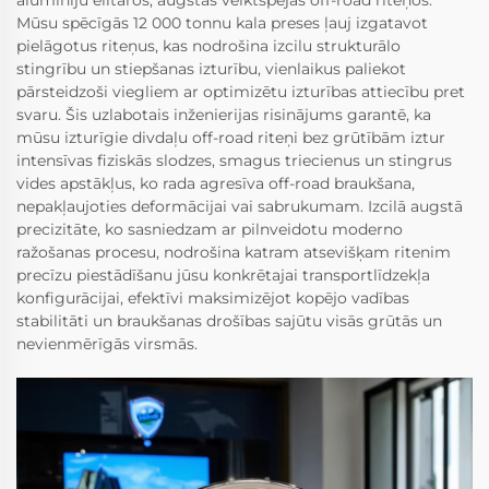
Mūsu spēcīgās 12 000 tonnu kala preses ļauj izgatavot
pielāgotus riteņus, kas nodrošina izcilu strukturālo
stingrību un stiepšanas izturību, vienlaikus paliekot
pārsteidzoši viegliem ar optimizētu izturības attiecību pret
svaru. Šis uzlabotais inženierijas risinājums garantē, ka
mūsu izturīgie divdaļu off-road riteņi bez grūtībām iztur
intensīvas fiziskās slodzes, smagus triecienus un stingrus
vides apstākļus, ko rada agresīva off-road braukšana,
nepakļaujoties deformācijai vai sabrukumam. Izcilā augstā
precizitāte, ko sasniedzam ar pilnveidotu moderno
ražošanas procesu, nodrošina katram atsevišķam ritenim
precīzu piestādīšanu jūsu konkrētajai transportlīdzekļa
konfigurācijai, efektīvi maksimizējot kopējo vadības
stabilitāti un braukšanas drošības sajūtu visās grūtās un
nevienmērīgās virsmās.