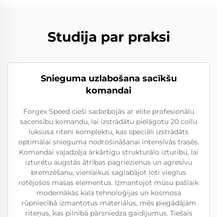
Studija par praksi
Snieguma uzlabošana sacīkšu
komandai
Forgex Speed cieši sadarbojās ar elite profesionālu
sacensību komandu, lai izstrādātu pielāgotu 20 collu
luksusa riteni komplektu, kas speciāli izstrādāts
optimālai snieguma nodrošināšanai intensīvās trasēs.
Komandai vajadzēja ārkārtīgu strukturālo izturību, lai
izturētu augstās ātrības pagriezienus un agresīvu
bremzēšanu, vienlaikus saglabājot ļoti vieglus
rotējošos masas elementus. Izmantojot mūsu pašlaik
modernākās kala tehnoloģijas un kosmosa
rūpniecībā izmantotus materiālus, mēs piegādājām
riteņus, kas pilnībā pārsniedza gaidījumus. Tiešais