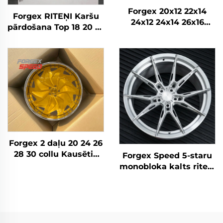
Forgex 20x12 22x14
Forgex RITEŅI Karšu
24x12 24x14 26x16
pārdošana Top 18 20 22
28x16 6061-T6
24 26 28 30 collu
Alumīnija bezceļa
5x114.3 5x120 6x139.7
kaltās diskrades
Pielāgoti kausētie
Chevrolet GMC
riteņi Personīgā auto
2500HD Silverado Ram
diski
SUV
Forgex 2 daļu 20 24 26
28 30 collu Kausētie
Forgex Speed 5-staru
riteņi Personīgā auto
monobloka kalts riteni
diski 5x114.3 5x115
| pielāgoti 5x112 un
5x120 Zelta Hroma
5x120 sakausējuma
auto diski
riteni BMW M3 G80,
M4 un Audi RS
modeļiem