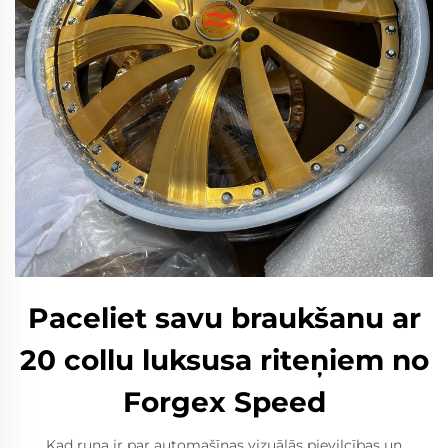
Paceliet savu braukšanu ar
20 collu luksusa riteņiem no
Forgex Speed
Kad runa ir par automašīnas vizuālās pievilcības un