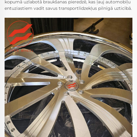
kopumā uzlabotā braukšanas pieredzē, kas ļauj automobiļu
entuziastiem vadīt savus transportlīdzekļus pilnīgā uzticībā.