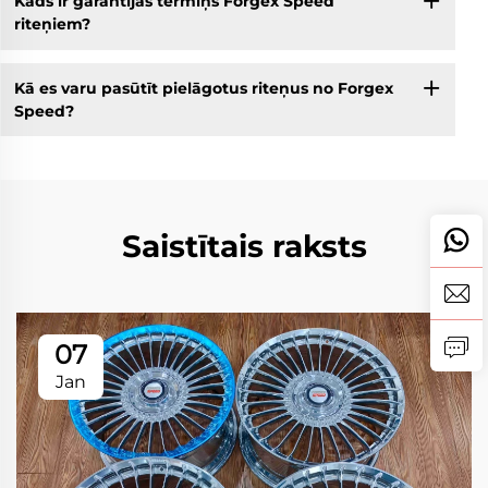
Kāds ir garantijas termiņš Forgex Speed
riteņiem?
Kā es varu pasūtīt pielāgotus riteņus no Forgex
Speed?
Saistītais raksts
07
Jan