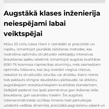
Augstākā klases inženierija
neiespējami labai
veiktspējai
Mūsu 20 collu luksa riteni ir izstrādāti ar precizitāti un
rūpību, izmantojot jaunākās ražošanas metodes, kas
nodrošina optimālu strukturālo veiktspēju intensīvas
braukšanas spēku ietekmē. Izmantojot augstas kvalitātes
6061-T6 kosmosa rūpniecības alumīniju, mēs sasniedzam
optimālu līdzsvaru, kas ļauj izveidot vieglus riteņus,
nekaitot to strukturālo izturību vai drošību. Katrs ritenis
tiek pakļauts stingrai daudzstāvu pārbaudei, lai atbilstu
augstākajiem starptautiskajiem kvalitātes standartiem,
tādējādi padarot tos īpaši piemērotus gan ikdienas ielās
braukšanai, gan sacensību trasēm. Šis augstais
inženierzinātniskās izcilības līmenis tieši pārtulkojas
uzlabotā vadības dinamikā, precīzākā pagriezienu saķerē un