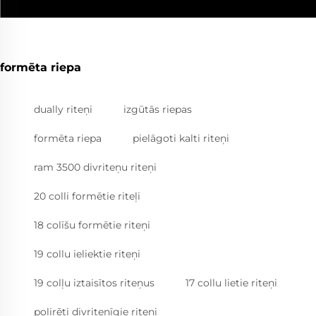
formēta riepa
dually riteņi
izgūtās riepas
formēta riepa
pielāgoti kalti riteņi
ram 3500 divriteņu riteņi
20 colli formētie riteļi
18 colīšu formētie riteņi
19 collu ieliektie riteņi
19 colļu iztaisītos riteņus
17 collu lietie riteņi
polirēti divritenīgie riteņi