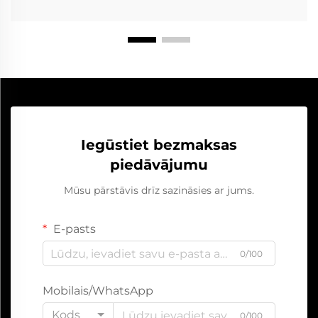
Iegūstiet bezmaksas
piedāvājumu
Mūsu pārstāvis drīz sazināsies ar jums.
E-pasts
0/100
Mobilais/WhatsApp
Kods
0/100