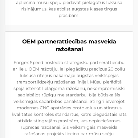
apliecina mūsu spēju piedāvāt pielāgotus luksusa
risinājumus, kas atbilst augstas klases tirgus
prasībām.
OEM partnerattiecības masveida
ražošanai
Forgex Speed noslēdza stratēģisku partnerattiecību
ar lielu OEM ražotāju, lai piegādātu precīzus 20 collu
luksusa riteņus nākamajai augstas veiktspējas
transportlīdzekļu ražošanas līnijai. Mūsu pierādītā
spēja īstenot lielapjoma ražošanu, nekompromisiski
saglabājot rūpīgu meistardarbu, bija būtiska šīs
veiksmīgās sadarbības panākšanai. Stingri ievērojot
modernas CNC apstrādes protokolus un stingrus
kvalitātes kontroles standartus, katrs piegādātais rats
atbilda stingrajām prasībām, kas nepieciešamas
rūpnīcas ražošanai. Šis veiksmīgais masveida
ražošanas projekts liecina par mūsu spēju