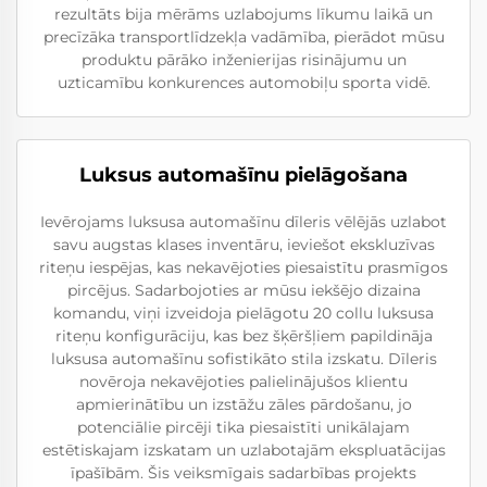
rezultāts bija mērāms uzlabojums līkumu laikā un
precīzāka transportlīdzekļa vadāmība, pierādot mūsu
produktu pārāko inženierijas risinājumu un
uzticamību konkurences automobiļu sporta vidē.
Luksus automašīnu pielāgošana
Ievērojams luksusa automašīnu dīleris vēlējās uzlabot
savu augstas klases inventāru, ieviešot ekskluzīvas
riteņu iespējas, kas nekavējoties piesaistītu prasmīgos
pircējus. Sadarbojoties ar mūsu iekšējo dizaina
komandu, viņi izveidoja pielāgotu 20 collu luksusa
riteņu konfigurāciju, kas bez šķēršļiem papildināja
luksusa automašīnu sofistikāto stila izskatu. Dīleris
novēroja nekavējoties palielinājušos klientu
apmierinātību un izstāžu zāles pārdošanu, jo
potenciālie pircēji tika piesaistīti unikālajam
estētiskajam izskatam un uzlabotajām ekspluatācijas
īpašībām. Šis veiksmīgais sadarbības projekts