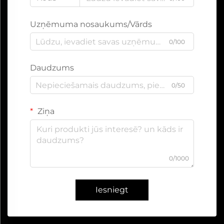
Uzņēmuma nosaukums/Vārds
0/100
Daudzums
0/50
Ziņa
0/1000
Iesniegt