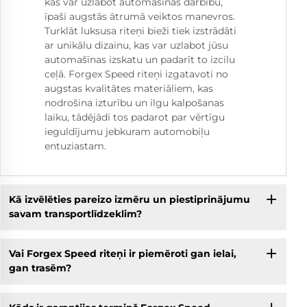
kas var uzlabot automašīnas darbību,
īpaši augstās ātrumā veiktos manevros.
Turklāt luksusa riteņi bieži tiek izstrādāti
ar unikālu dizainu, kas var uzlabot jūsu
automašīnas izskatu un padarīt to izcilu
ceļā. Forgex Speed riteņi izgatavoti no
augstas kvalitātes materiāliem, kas
nodrošina izturību un ilgu kalpošanas
laiku, tādējādi tos padarot par vērtīgu
ieguldījumu jebkuram automobiļu
entuziastam.
Kā izvēlēties pareizo izmēru un piestiprinājumu
savam transportlīdzeklim?
Vai Forgex Speed riteņi ir piemēroti gan ielai,
gan trasēm?