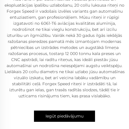
ekspluatācijas īpašību uzlabošanu, 20 collu luksusa riteņi no
Forgex Speed ir vadošais izvēles variants gan automašīnu
entuziastiem, gan profesionāļiem. Mūsu riteņi ir rūpīgi
izgatavoti no 6061-T6 aviācijas kvalitātes alumīnija,
nodrošinot ne tikai vieglu konstrukciju, bet arī izcilu
izturību un ilgmūžību. Vairāk nekā 30 gadus ilgās iekšējās
ražošanas pieredzes pamatā mēs izmantojam modernas
pētniecības un izstrādes metodes un augstākā līmeņa
ražošanas procesus, tostarp 12 000 tonnu kala preses un
CNC apstrādi, lai radītu riteņus, kas ideāli piestāv jūsu
automašīnai un nodrošina neiespējami augstu veiktspēju.
Lielākais 20 collu diametrs ne tikai uzlabo jūsu automašīnas
vizuālo izskatu, bet arī veicina labāku vadāmību un
stabilitāti ceļā. Forgex Speed riteņi ir izstrādāti tā, lai
izturētu gan ielas, gan trasēs radītās slodzes, tādēļ tie ir
uzticams risinājums tiem, kas prasa vislabāko.
Iegūt piedāvājumu