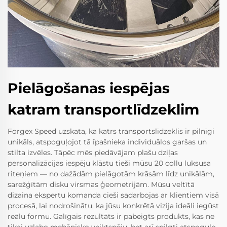
Pielāgošanas iespējas
katram transportlīdzeklim
Forgex Speed uzskata, ka katrs transportslīdzeklis ir pilnīgi
unikāls, atspoguļojot tā īpašnieka individuālos garšas un
stilta izvēles. Tāpēc mēs piedāvājam plašu dziļas
personalizācijas iespēju klāstu tieši mūsu 20 collu luksusa
riteņiem — no dažādām pielāgotām krāsām līdz unikālām,
sarežģītām disku virsmas ģeometrijām. Mūsu veltītā
dizaina ekspertu komanda cieši sadarbojas ar klientiem visā
procesā, lai nodrošinātu, ka jūsu konkrētā vizija ideāli iegūst
reālu formu. Galīgais rezultāts ir pabeigts produkts, kas ne
tikai uzlabo mehānisko veiktspēju, bet arī spilgti atspoguļo