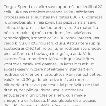
Forgex Speed uzvarām savu apņemšanos izcilībai 20
collu luksusa riteniem ražošanā. Mūsu ražošanas
process sākas ar augstas kvalitātes 6061-T6 kosmosa
rūpniecības alumīnija izvēli, kas pazīstams ar savu
lielisko stipruma attiecību pret svaru. Šo materiālu
pēc tam pakļauj mūsu modernajām kalašanas
tehnoloģijām, izmantojot 12 000 tonnu preses, kas
veido blīvu un izturīgu struktūru. Katru riteni rūpīgi
apstrādā ar CNC tehnoloģiju, lai nodrošinātu precīzu
piestatīšanu un bezšuvju integrāciju ar dažādu
automašīnu modeliem. Mūsu stingrie kvalitātes
kontroles pasākumi garantē, ka katrs rats atbilst
augstākajiem nozarē noteiktajiem standartiem,
nodrošinot klientiem produktus, kam var uzticēties.
Vairāk nekā 30 gadu pieredze ir ļāvusi mums
pilnperfektēt savus procesus, lai piedāvātu ne tikai
riteņus, bet pilnīgu risinājumu automašīnu
entuziastiem un profesionāļiem, kuri meklē
sniegumu un luksusu. Mūsu globālā distribūcijas
tīkla dēļ jūs varat piekļūt mūsu izcilajiem