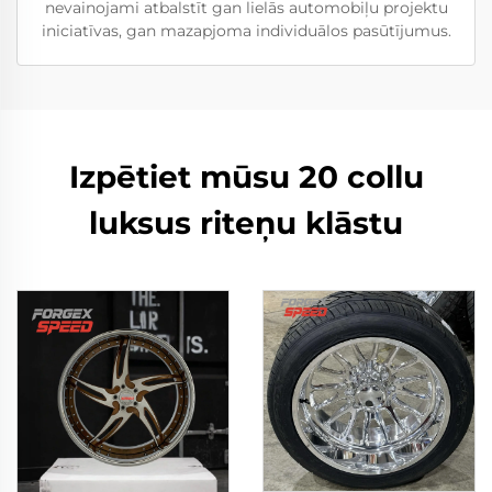
nevainojami atbalstīt gan lielās automobiļu projektu
iniciatīvas, gan mazapjoma individuālos pasūtījumus.
Izpētiet mūsu 20 collu
luksus riteņu klāstu