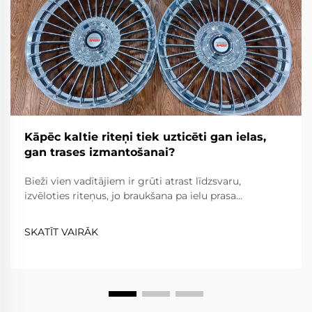
Kāpēc kaltie riteņi tiek uzticēti gan ielas,
gan trases izmantošanai?
Bieži vien vadītājiem ir grūti atrast līdzsvaru,
izvēloties riteņus, jo braukšana pa ielu prasa
uzticamību, komfortu un ceļa likumu ievērošanu,
savukārt braukšana pa trasi prasa ārkārtēju vieglumu,
SKATĪT VAIRĀK
izturību un precizitāti. Kaltie riteņi...