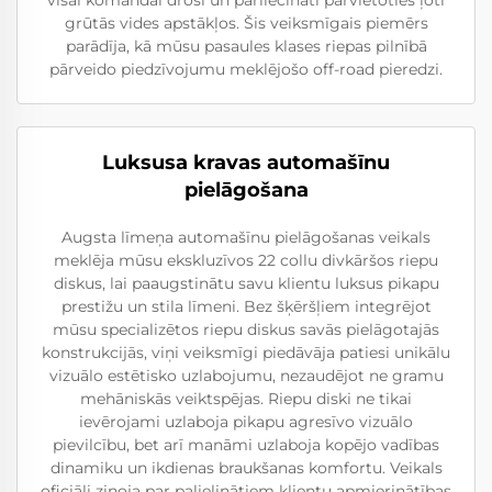
visai komandai droši un pārliecināti pārvietoties ļoti
grūtās vides apstākļos. Šis veiksmīgais piemērs
parādīja, kā mūsu pasaules klases riepas pilnībā
pārveido piedzīvojumu meklējošo off-road pieredzi.
Luksusa kravas automašīnu
pielāgošana
Augsta līmeņa automašīnu pielāgošanas veikals
meklēja mūsu ekskluzīvos 22 collu divkāršos riepu
diskus, lai paaugstinātu savu klientu luksus pikapu
prestižu un stila līmeni. Bez šķēršļiem integrējot
mūsu specializētos riepu diskus savās pielāgotajās
konstrukcijās, viņi veiksmīgi piedāvāja patiesi unikālu
vizuālo estētisko uzlabojumu, nezaudējot ne gramu
mehāniskās veiktspējas. Riepu diski ne tikai
ievērojami uzlaboja pikapu agresīvo vizuālo
pievilcību, bet arī manāmi uzlaboja kopējo vadības
dinamiku un ikdienas braukšanas komfortu. Veikals
oficiāli ziņoja par palielinātiem klientu apmierinātības