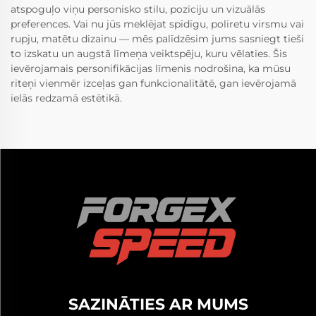
atspoguļo viņu personisko stilu, pozīciju un vizuālās
preferences. Vai nu jūs meklējat spīdīgu, poliretu virsmu vai
rupju, matētu dizainu — mēs palīdzēsim jums sasniegt tieši
to izskatu un augstā līmeņa veiktspēju, kuru vēlaties. Šis
ievērojamais personifikācijas līmenis nodrošina, ka mūsu
riteņi vienmēr izceļas gan funkcionalitātē, gan ievērojamā
ielās redzamā estētikā.
SAZINĀTIES AR MUMS