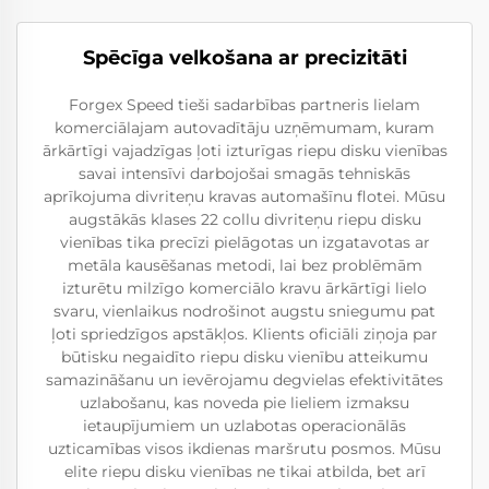
Spēcīga velkošana ar precizitāti
Forgex Speed tieši sadarbības partneris lielam
komerciālajam autovadītāju uzņēmumam, kuram
ārkārtīgi vajadzīgas ļoti izturīgas riepu disku vienības
savai intensīvi darbojošai smagās tehniskās
aprīkojuma divriteņu kravas automašīnu flotei. Mūsu
augstākās klases 22 collu divriteņu riepu disku
vienības tika precīzi pielāgotas un izgatavotas ar
metāla kausēšanas metodi, lai bez problēmām
izturētu milzīgo komerciālo kravu ārkārtīgi lielo
svaru, vienlaikus nodrošinot augstu sniegumu pat
ļoti spriedzīgos apstākļos. Klients oficiāli ziņoja par
būtisku negaidīto riepu disku vienību atteikumu
samazināšanu un ievērojamu degvielas efektivitātes
uzlabošanu, kas noveda pie lieliem izmaksu
ietaupījumiem un uzlabotas operacionālās
uzticamības visos ikdienas maršrutu posmos. Mūsu
elite riepu disku vienības ne tikai atbilda, bet arī