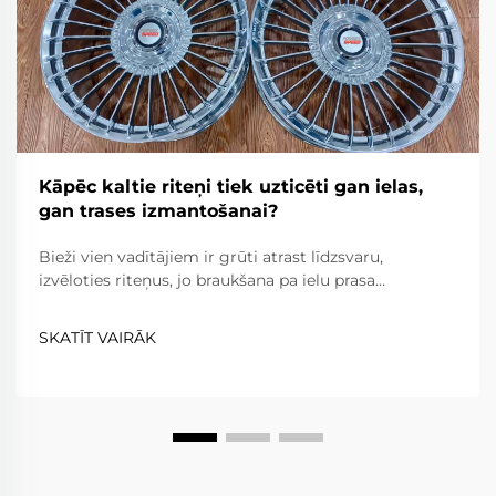
Kāpēc kaltie riteņi tiek uzticēti gan ielas,
gan trases izmantošanai?
Bieži vien vadītājiem ir grūti atrast līdzsvaru,
izvēloties riteņus, jo braukšana pa ielu prasa
uzticamību, komfortu un ceļa likumu ievērošanu,
savukārt braukšana pa trasi prasa ārkārtēju vieglumu,
SKATĪT VAIRĀK
izturību un precizitāti. Kaltie riteņi...