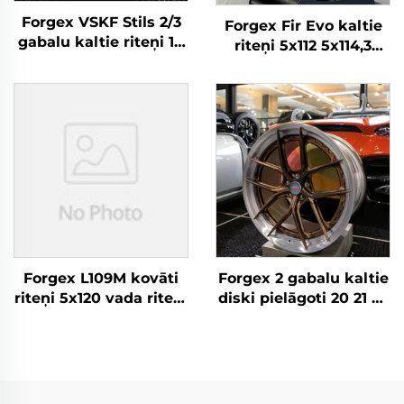
Forgex VSKF Stils 2/3
Forgex Fir Evo kaltie
gabalu kaltie riteņi 18
riteņi 5x112 5x114,3
19 20 collu dziļā
5x120 5x130 Luxus
maliņa, pulēti 5x114,3
kaltie sakausējuma
Lexus IS300 Nissan
riteņi BMW M3 M4 M2
350Z 370Z GS300 S13
M5 Porsche 911
R32
Cayman AMG
Forgex L109M kovāti
Forgex 2 gabalu kaltie
riteņi 5x120 vada riteņi
diski pielāgoti 20 21 22
pasūtījuma kovāti
collu 5x112 5x114,3
diski Range Rover
5x120 5x130 Matēta
Sport luksus spiežu
alumīnija kaltie riteņi
sakausējuma disks
M3 G80 M4 C8 GT-R
Mercedes BMW Audi