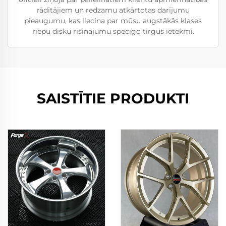
rādītājiem un redzamu atkārtotas darījumu
pieaugumu, kas liecina par mūsu augstākās klases
riepu disku risinājumu spēcīgo tirgus ietekmi.
SAISTĪTIE PRODUKTI