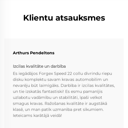
Klientu atsauksmes
Arthurs Pendeltons
Izcilas kvalitāte un darbība
Es iegādājos Forgex Speed 22 collu divrindu riepu
disku komplektu savam kravas automobilim un
nevarēju būt laimīgāks. Darbība ir izcilas kvalitātes,
un tie izskatās fantastiski! Es esmu pamanījis
uzlabotu vadāmību un stabilitāti, īpaši velkot
smagus kravas. Ražošanas kvalitāte ir augstākā
klasē, un man patīk uzmanība pret sīkumiem.
Ieteicams karātājā veidā!