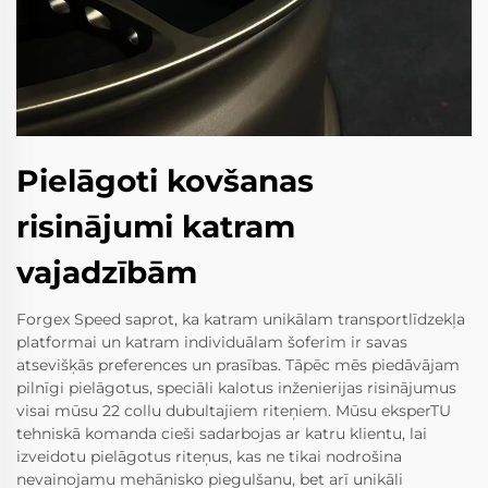
Pielāgoti kovšanas
risinājumi katram
vajadzībām
Forgex Speed saprot, ka katram unikālam transportlīdzekļa
platformai un katram individuālam šoferim ir savas
atsevišķās preferences un prasības. Tāpēc mēs piedāvājam
pilnīgi pielāgotus, speciāli kalotus inženierijas risinājumus
visai mūsu 22 collu dubultajiem riteņiem. Mūsu eksperTU
tehniskā komanda cieši sadarbojas ar katru klientu, lai
izveidotu pielāgotus riteņus, kas ne tikai nodrošina
nevainojamu mehānisko piegulšanu, bet arī unikāli