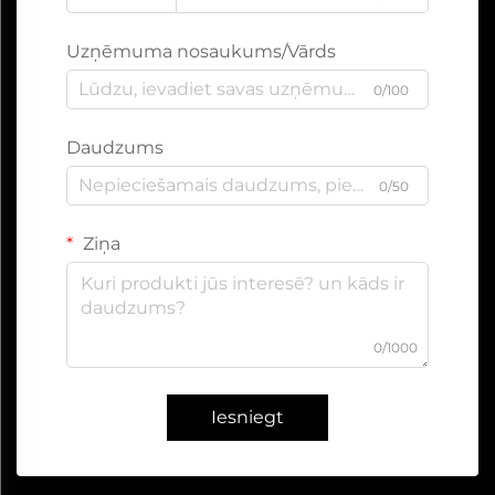
Uzņēmuma nosaukums/Vārds
0/100
Daudzums
0/50
Ziņa
0/1000
Iesniegt