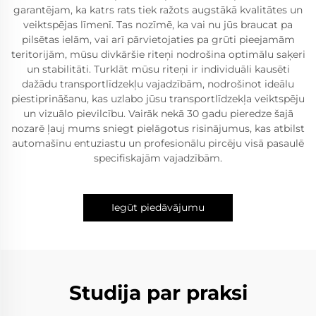
garantējam, ka katrs rats tiek ražots augstākā kvalitātes un
veiktspējas līmenī. Tas nozīmē, ka vai nu jūs braucat pa
pilsētas ielām, vai arī pārvietojaties pa grūti pieejamām
teritorijām, mūsu divkāršie riteņi nodrošina optimālu saķeri
un stabilitāti. Turklāt mūsu riteņi ir individuāli kausēti
dažādu transportlīdzekļu vajadzībām, nodrošinot ideālu
piestiprināšanu, kas uzlabo jūsu transportlīdzekļa veiktspēju
un vizuālo pievilcību. Vairāk nekā 30 gadu pieredze šajā
nozarē ļauj mums sniegt pielāgotus risinājumus, kas atbilst
automašīnu entuziastu un profesionālu pircēju visā pasaulē
specifiskajām vajadzībām.
Iegūt piedāvājumu
Studija par praksi