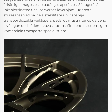
ārkārtīgi smagos ekspluatācijas apstākļos. Šī augstākā
inženierzinātne tieši pārvēršas ievērojami uzlabotā
stūrēšanas vadībā, ceļa stabilitātē un vispārējā
transportlīdzekļa veiktspējā, padarot mūsu riteņus galveno
izvēli gan dedizētiem kravas automašīnu entuziastiem, gan
komerciālā transporta speciālistiem.