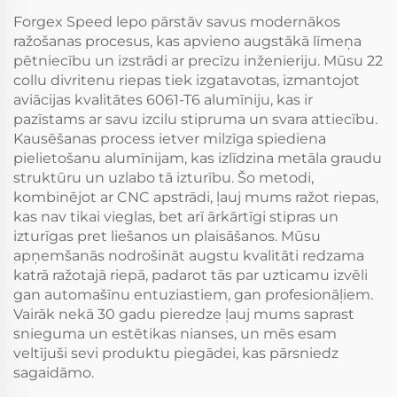
Forgex Speed lepo pārstāv savus modernākos
ražošanas procesus, kas apvieno augstākā līmeņa
pētniecību un izstrādi ar precīzu inženieriju. Mūsu 22
collu divritenu riepas tiek izgatavotas, izmantojot
aviācijas kvalitātes 6061-T6 alumīniju, kas ir
pazīstams ar savu izcilu stipruma un svara attiecību.
Kausēšanas process ietver milzīga spiediena
pielietošanu alumīnijam, kas izlīdzina metāla graudu
struktūru un uzlabo tā izturību. Šo metodi,
kombinējot ar CNC apstrādi, ļauj mums ražot riepas,
kas nav tikai vieglas, bet arī ārkārtīgi stipras un
izturīgas pret liešanos un plaisāšanos. Mūsu
apņemšanās nodrošināt augstu kvalitāti redzama
katrā ražotajā riepā, padarot tās par uzticamu izvēli
gan automašīnu entuziastiem, gan profesionāļiem.
Vairāk nekā 30 gadu pieredze ļauj mums saprast
snieguma un estētikas nianses, un mēs esam
veltījuši sevi produktu piegādei, kas pārsniedz
sagaidāmo.