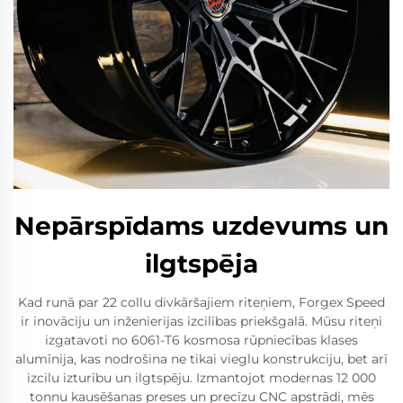
Nepārspīdams uzdevums un
ilgtspēja
Kad runā par 22 collu divkāršajiem riteņiem, Forgex Speed
ir inovāciju un inženierijas izcilības priekšgalā. Mūsu riteņi
izgatavoti no 6061-T6 kosmosa rūpniecības klases
alumīnija, kas nodrošina ne tikai vieglu konstrukciju, bet arī
izcilu izturību un ilgtspēju. Izmantojot modernas 12 000
tonnu kausēšanas preses un precīzu CNC apstrādi, mēs