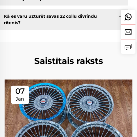
Kā es varu uzturēt savas 22 collu divrindu
ritenis?
Saistītais raksts
07
Jan