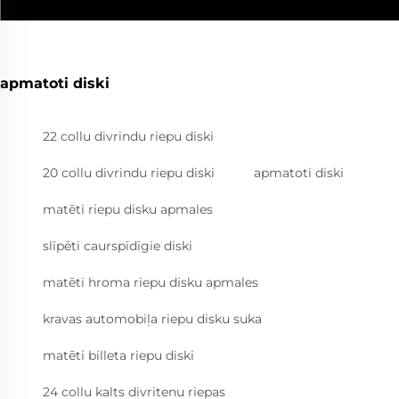
apmatoti diski
22 collu divrindu riepu diski
20 collu divrindu riepu diski
apmatoti diski
matēti riepu disku apmales
slīpēti caurspīdīgie diski
matēti hroma riepu disku apmales
kravas automobiļa riepu disku suka
matēti billeta riepu diski
24 collu kalts divritenu riepas