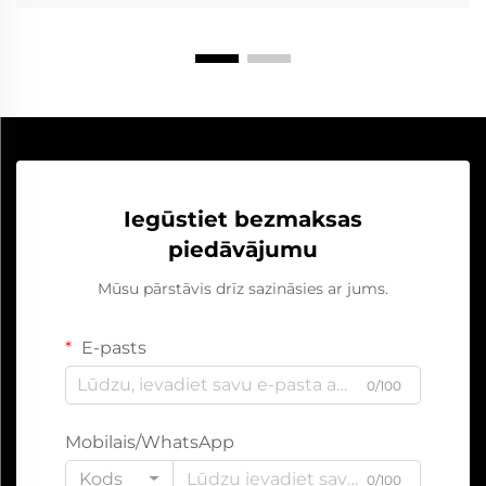
Iegūstiet bezmaksas
piedāvājumu
Mūsu pārstāvis drīz sazināsies ar jums.
E-pasts
0/100
Mobilais/WhatsApp
Kods
0/100