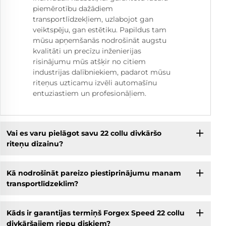
piemērotību dažādiem
transportlīdzekļiem, uzlabojot gan
veiktspēju, gan estētiku. Papildus tam
mūsu apņemšanās nodrošināt augstu
kvalitāti un precīzu inženierijas
risinājumu mūs atšķir no citiem
industrijas dalībniekiem, padarot mūsu
riteņus uzticamu izvēli automašīnu
entuziastiem un profesionāļiem.
Vai es varu pielāgot savu 22 collu divkāršo
riteņu dizainu?
Kā nodrošināt pareizo piestiprinājumu manam
transportlīdzeklim?
Kāds ir garantijas termiņš Forgex Speed 22 collu
divkāršajiem riepu diskiem?