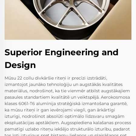
Superior Engineering and
Design
Mūsu 22 collu divkāršie riteņi ir precīzi izstrādāti,
izmantojot jaunāko tehnoloģiju un augstākās kvalitātes
materiālus, nodrošinot, ka tie vienmēr atbilst augstākajiem
pasaules standartiem kvalitātē un veiktspējā. Aerokosmosa
klases 6061-T6 alumīnija stratēģiskā izmantošana garantē,
ka mūsu riteņi ir gan ievērojami viegli, gan ārkārtīgi
izturīgi, nodrošinot absolūti optimālo līdzsvaru smagām
ekspluatācijas apstākļiem. Augsspiediena kalašanas process
pamatīgi uzlabo riteņu iekšējo strukturālo izturību, padarot
tos ļoti izturīgus pret bīstamu liešanos un plaisāšanos pat