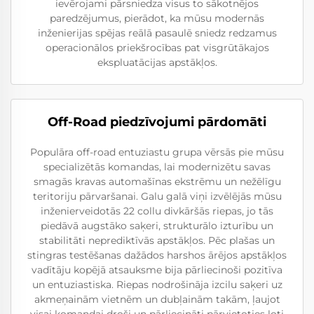
ievērojami pārsniedza visus to sākotnējos
paredzējumus, pierādot, ka mūsu modernās
inženierijas spējas reālā pasaulē sniedz redzamus
operacionālos priekšrocības pat visgrūtākajos
ekspluatācijas apstākļos.
Off-Road piedzīvojumi pārdomāti
Populāra off-road entuziastu grupa vērsās pie mūsu
specializētās komandas, lai modernizētu savas
smagās kravas automašīnas ekstrēmu un nežēlīgu
teritoriju pārvaršanai. Galu galā viņi izvēlējās mūsu
inženierveidotās 22 collu divkāršās riepas, jo tās
piedāvā augstāko saķeri, strukturālo izturību un
stabilitāti neprediktīvās apstākļos. Pēc plašas un
stingras testēšanas dažādos harshos ārējos apstākļos
vadītāju kopējā atsauksme bija pārliecinoši pozitīva
un entuziastiska. Riepas nodrošināja izcilu saķeri uz
akmeņainām vietnēm un dubļainām takām, ļaujot