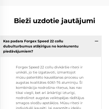
Bieži uzdotie jautājumi
Kas padara Forgex Speed 22 collu
dubulturbumus atšķirīgus no konkurentu
piedāvājumiem?
Forgex Speed 22 collu divkāršie riteņi ir
unikāli, jo tie izgatavoti, izmantojot
mūsu patentēto kausēšanas procesu un
augstas kvalitātes 6061-T6 alumīniju. Šī
kombinācija nodrošina riteņus, kas nav
tikai viegli, bet arī ārkārtīgi izturīgi,
nodrošinot augstas veiktspējas rādītājus
smagos slodžu apstākļos. Mūsu riteņi ir
individuāli kausēti, lai garantētu ideālu