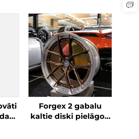
vāti
Forgex 2 gabalu
ada
kaltie diski pielāgoti
uma
20 21 22 collu 5x112
ange
5x114,3 5x120 5x130