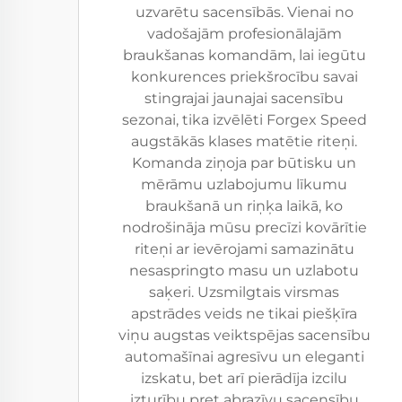
uzvarētu sacensībās. Vienai no
vadošajām profesionālajām
braukšanas komandām, lai iegūtu
konkurences priekšrocību savai
stingrajai jaunajai sacensību
sezonai, tika izvēlēti Forgex Speed
augstākās klases matētie riteņi.
Komanda ziņoja par būtisku un
mērāmu uzlabojumu līkumu
braukšanā un riņķa laikā, ko
nodrošināja mūsu precīzi kovārītie
riteņi ar ievērojami samazinātu
nesaspringto masu un uzlabotu
saķeri. Uzsmilgtais virsmas
apstrādes veids ne tikai piešķīra
viņu augstas veiktspējas sacensību
automašīnai agresīvu un eleganti
izskatu, bet arī pierādīja izcilu
izturību pret abrazīvu sacensību