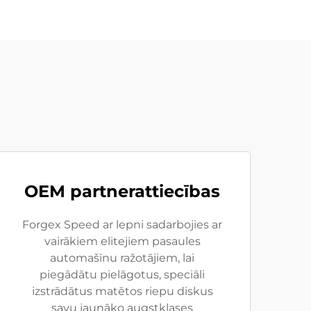
OEM partnerattiecības
Forgex Speed ar lepni sadarbojies ar
vairākiem elitejiem pasaules
automašīnu ražotājiem, lai
piegādātu pielāgotus, speciāli
izstrādātus matētos riepu diskus
savu jaunāko augstklases