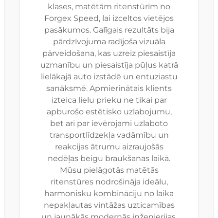
klases, matētām ritenstūrīm no
Forgex Speed, lai izceltos vietējos
pasākumos. Galīgais rezultāts bija
pārdzīvojuma radījoša vizuāla
pārveidošana, kas uzreiz piesaistīja
uzmanību un piesaistīja pūļus katrā
lielākajā auto izstādē un entuziastu
sanāksmē. Apmierinātais klients
izteica lielu prieku ne tikai par
apburošo estētisko uzlabojumu,
bet arī par ievērojami uzlaboto
transportlīdzekļa vadāmību un
reakcijas ātrumu aizraujošās
nedēļas beigu braukšanas laikā.
Mūsu pielāgotās matētās
ritenstūres nodrošināja ideālu,
harmonisku kombināciju no laika
nepakļautas vintāžas uzticamības
un jaunākās modernās inženierijas,