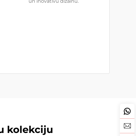
un inovatīvu dizainu.
 kolekciju