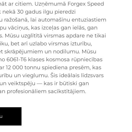
zināt ar citiem. Uzņēmumā Forgex Speed
 nekā 30 gadus ilgu pieredzi
u ražošanā, lai automašīnu entuziastiem
epu vāciņus, kas izceļas gan ielās, gan
s. Mūsu uzglītītā virsmas apdare ne tikai
tiku, bet arī uzlabo virsmas izturību,
ret skrāpējumiem un nodilumu. Mūsu
i no 6061-T6 klases kosmosa rūpniecības
 ar 12 000 tonnu spiediena presēm, kas
rību un vieglumu. Šis ideālais līdzsvars
un veiktspēju — kas ir būtiski gan
an profesionāliem sacīkstītājiem.
u