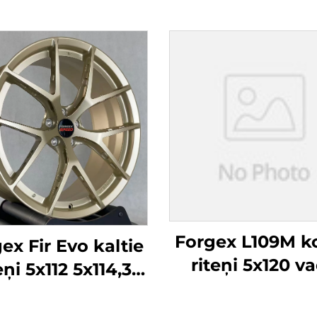
Forgex L109M ko
ex Fir Evo kaltie
riteņi 5x120 v
eņi 5x112 5x114,3
riteņi pasūtīj
120 5x130 Luxus
kovāti diski R
tie sakausējuma