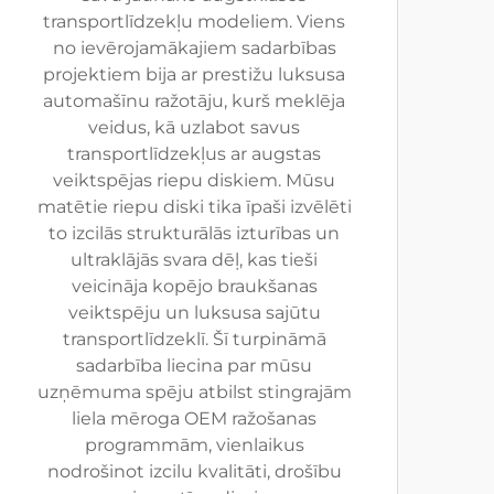
transportlīdzekļu modeliem. Viens
no ievērojamākajiem sadarbības
projektiem bija ar prestižu luksusa
automašīnu ražotāju, kurš meklēja
veidus, kā uzlabot savus
transportlīdzekļus ar augstas
veiktspējas riepu diskiem. Mūsu
matētie riepu diski tika īpaši izvēlēti
to izcilās strukturālās izturības un
ultraklājās svara dēļ, kas tieši
veicināja kopējo braukšanas
veiktspēju un luksusa sajūtu
transportlīdzeklī. Šī turpināmā
sadarbība liecina par mūsu
uzņēmuma spēju atbilst stingrajām
liela mēroga OEM ražošanas
programmām, vienlaikus
nodrošinot izcilu kvalitāti, drošību