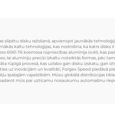
Rover Sport lu
teņi BMW M3 M4
spiežu sakausē
M5 Porsche 911
disks Merced
Cayman AMG
BMW Audi
s slīpētu disku ražošanā, apvienojot jaunākās tehnoloģij
ākās kaltu tehnoloģijas, kas nodrošina, ka katrs disks ir ne
es 6061-T6 kosmosa rūpniecības alumīnija izvēli, kas paz
 lai alumīniju precīzi izkaltu noteiktās formas, pēc tam 
āta rūpīgā procesā, kas uzlabo gan disku izskatu, gan izt
ies uz inovācijām un kvalitāti, Forgex Speed piedāvā pie
ju īpašajām vajadzībām. Mūsu globālā distribūcijas tīkla
padarot mūs par uzticamu nosaukumu automašīnu riepu 