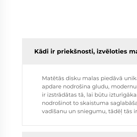
Kādi ir priekšnosti, izvēloties 
Matētās disku malas piedāvā unikā
apdare nodrošina gludu, modernu iz
ir izstrādātas tā, lai būtu izturī
nodrošinot to skaistuma saglabāša
vadīšanu un sniegumu, tādēļ tās ir