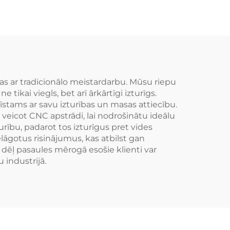
ksus
Matēta alumīnija
juma
kaltie riteņi M3 G80
es
M4 C8 GT-R
as ar tradicionālo meistardarbu. Mūsu riepu
 tikai viegls, bet arī ārkārtīgi izturīgs.
īstams ar savu izturības un masas attiecību.
veicot CNC apstrādi, lai nodrošinātu ideālu
urību, padarot tos izturīgus pret vides
lāgotus risinājumus, kas atbilst gan
 dēļ pasaules mērogā esošie klienti var
industrijā.