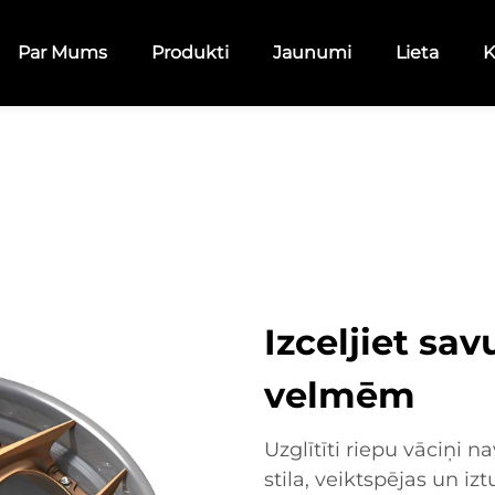
Par Mums
Produkti
Jaunumi
Lieta
K
Izceljiet sav
velmēm
Uzglītīti riepu vāciņi n
stila, veiktspējas un 