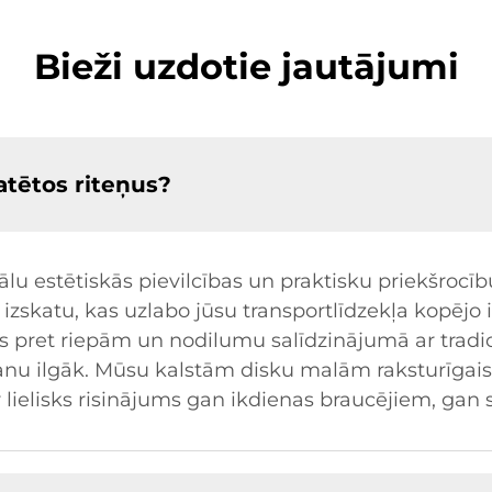
Bieži uzdotie jautājumi
matētos riteņus?
lu estētiskās pievilcības un praktisku priekšrocī
skatu, kas uzlabo jūsu transportlīdzekļa kopējo i
gākas pret riepām un nodilumu salīdzinājumā ar tra
nu ilgāk. Mūsu kalstām disku malām raksturīgais 
 lielisks risinājums gan ikdienas braucējiem, gan 