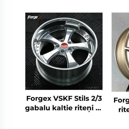
Forgex VSKF Stils 2/3
Forg
gabalu kaltie riteņi 18
rit
19 20 collu dziļā
5x
maliņa, pulēti 5x114,3
kal