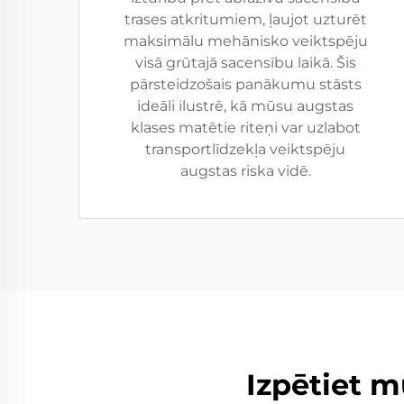
trases atkritumiem, ļaujot uzturēt
maksimālu mehānisko veiktspēju
visā grūtajā sacensību laikā. Šis
pārsteidzošais panākumu stāsts
ideāli ilustrē, kā mūsu augstas
klases matētie riteņi var uzlabot
transportlīdzekļa veiktspēju
augstas riska vidē.
Izpētiet 