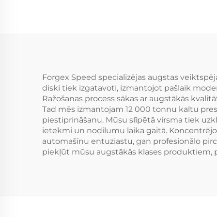
Lexus IS300 Nissan
ri
350Z 370Z GS300 S13
M2 
R32
Forgex Speed specializējas augstas veiktspēja
diski tiek izgatavoti, izmantojot pašlaik modern
Ražošanas process sākas ar augstākās kvalitāt
Tad mēs izmantojam 12 000 tonnu kaltu preses,
piestiprināšanu. Mūsu slīpētā virsma tiek uzkl
ietekmi un nodilumu laika gaitā. Koncentrējot
automašīnu entuziastu, gan profesionālo pircē
piekļūt mūsu augstākās klases produktiem, 