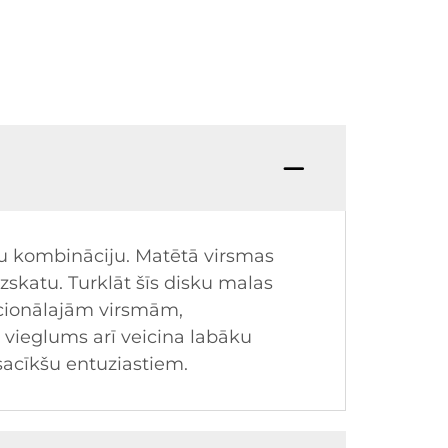
bu kombināciju. Matētā virsmas
zskatu. Turklāt šīs disku malas
dicionālajām virsmām,
vieglums arī veicina labāku
sacīkšu entuziastiem.