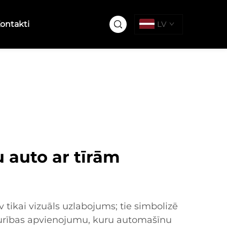
ontakti
LV
u auto ar tīrām
av tikai vizuāls uzlabojums; tie simbolizē
izturības apvienojumu, kuru automašīnu