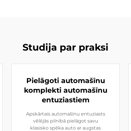
Studija par praksi
Pielāgoti automašīnu
komplekti automašīnu
entuziastiem
Apskārtais automašīnu entuziasts
vēlējās pilnībā pielāgot savu
klasisko spēka auto ar augstas