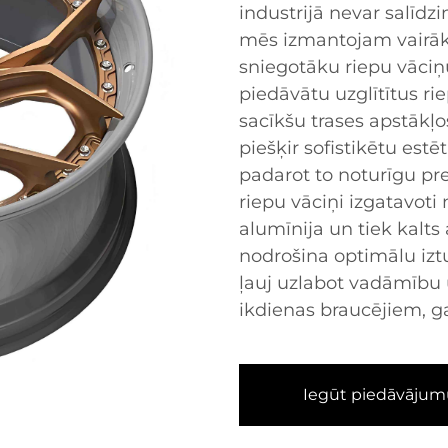
industrijā nevar salīd
mēs izmantojam vairāk
sniegotāku riepu vāciņ
piedāvātu uzglītītus ri
sacīkšu trases apstākļo
piešķir sofistikētu estē
padarot to noturīgu p
riepu vāciņi izgatavot
alumīnija un tiek kalts
nodrošina optimālu iztu
ļauj uzlabot vadāmību 
ikdienas braucējiem, g
Iegūt piedāvājum