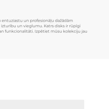
sla
A7 BMW M3 M4 M5
M8
īnu entuziastu un profesionāļu dažādām
izturību un vieglumu. Katrs disks ir rūpīgi
an funkcionalitāti. Izpētiet mūsu kolekciju jau