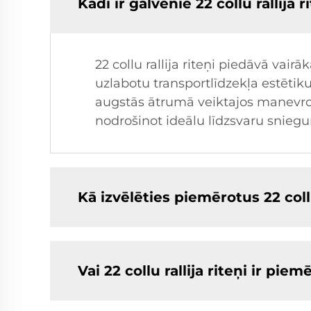
Kādi ir galvenie 22 collu rallij
22 collu rallija riteņi piedāvā va
uzlabotu transportlīdzekļa estētiku
augstās ātrumā veiktajos manevros
nodrošinot ideālu līdzsvaru snieg
Kā izvēlēties piemērotus 22 coll
Vai 22 collu rallija riteņi ir pie