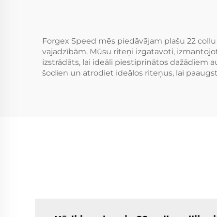
alumīnija auto diski
rit
350
Forgex Speed mēs piedāvājam plašu 22 collu ra
vajadzībām. Mūsu riteņi izgatavoti, izmantojo
izstrādāts, lai ideāli piestiprinātos dažādiem
šodien un atrodiet ideālos riteņus, lai paaugs