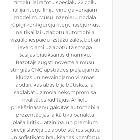
zīmolu, lai ražotu speciālu 22 collu
rallija riteņu līniju viņu galvenajam
modelim. Mūsu inženieru nodaļa
rūpīgi konfigurēja riteņu rasējumus,
ne tikai lai uzlabotu automobiļa
vizuālo iespaidu izstāžu zālēs, bet arī
ievērojami uzlabotu tā smagā
šasijas braukšanas dinamiku.
Ražotājs augsti novērtēja mūsu
stingrās CNC apstrādes pieļaujamās
kļūdas un nevainojamo virsmas
apdari, kas abas bija būtiskas, lai
saglabātu zīmola nekompromisa
kvalitātes rādītājus. Ar lielu
priekšzināšanu gaidītās automobiļa
prezentācijas laikā tika panākta
plaša kritiķu atzinība, un premium
pircēji slavēja uzlaboto stūres sajūtu
un sofistikāto braukšanas komfortu.