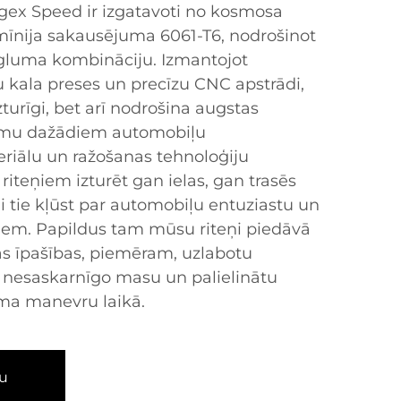
Forgex Speed ir izgatavoti no kosmosa
mīnija sakausējuma 6061-T6, nodrošinot
egluma kombināciju. Izmantojot
kala preses un precīzu CNC apstrādi,
izturīgi, bet arī nodrošina augstas
jumu dažādiem automobiļu
eriālu un ražošanas tehnoloģiju
iteņiem izturēt gan ielas, gan trasēs
di tie kļūst par automobiļu entuziastu un
kiem. Papildus tam mūsu riteņi piedāvā
as īpašības, piemēram, uzlabotu
nesaskarnīgo masu un palielinātu
uma manevru laikā.
u