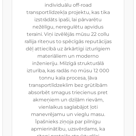
individuālu off-road
transportlīdzekļa projektu, kas tika
izstrādāts īpaši, lai pārvarētu
nežēlīgu, neregulētu apvidus
teraini. Viņi izvēlējās mūsu 22 collu
rallija riteņus to spēcīgās reputācijas
dēļ attiecībā uz ārkārtīgi izturīgiem
materiāliem un moderno
inženieriju. Milzīgā strukturālā
izturība, kas radās no mūsu 12 000
tonnu kala procesa, ļāva
transportlīdzeklim bez grūtībām
absorbēt smagus triecienus pret
akmeņiem un dziļām rievām,
vienlaikus saglabājot ļoti
manevrējamu un vieglu masu.
Īpašnieks ziņoja par pilnīgu
apmierinātību, uzsvērdams, ka