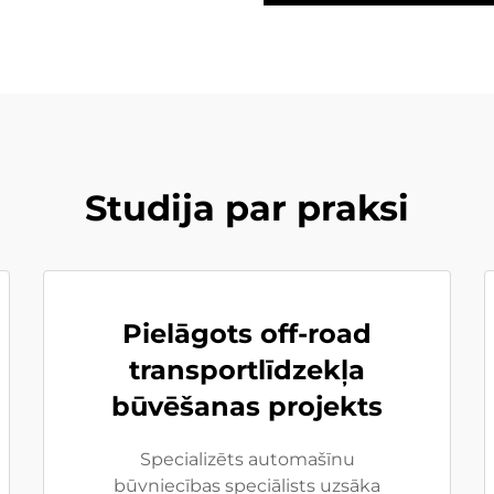
Studija par praksi
Pielāgots off-road
transportlīdzekļa
būvēšanas projekts
Specializēts automašīnu
būvniecības speciālists uzsāka