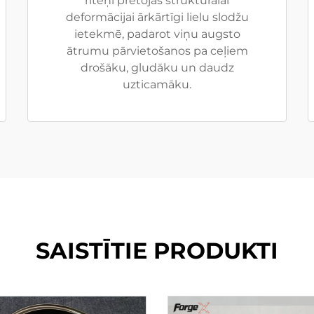
riteņi pretojās strukturālai
deformācijai ārkārtīgi lielu slodžu
ietekmē, padarot viņu augsto
ātrumu pārvietošanos pa ceļiem
drošāku, gludāku un daudz
uzticamāku.
SAISTĪTIE PRODUKTI