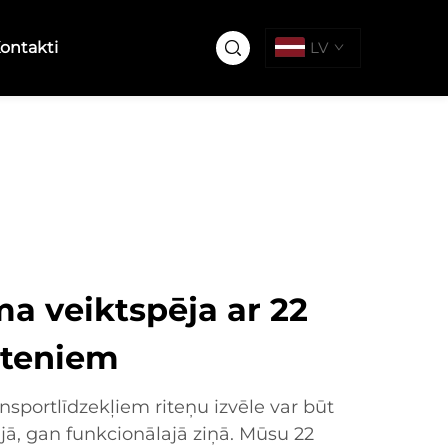
ontakti
LV
a veiktspēja ar 22
riteniem
nsportlīdzekļiem riteņu izvēle var būt
jā, gan funkcionālajā ziņā. Mūsu 22