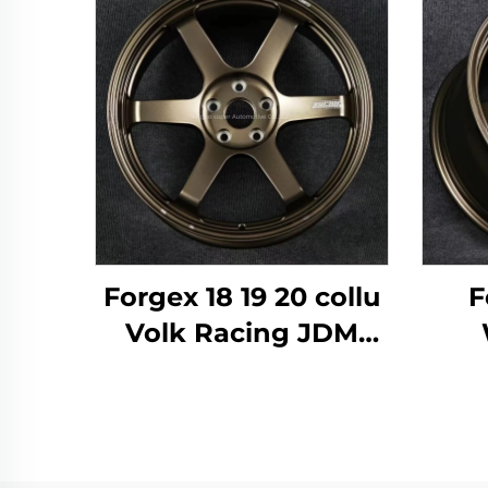
Forgex 18 19 20 collu
F
Volk Racing JDM
kaltie riteņi melni
Auto
bronza hroms 5x120
19 
5x114.3 5x112 TE37
Al
sakausējuma kaltie
me