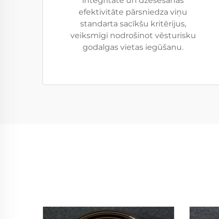
integritāte un dzesēšanas
efektivitāte pārsniedza viņu
standarta sacīkšu kritērijus,
veiksmīgi nodrošinot vēsturisku
godalgas vietas iegūšanu.