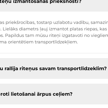
a riteņu izmantošanas priekšnosti?
irākas priekšrocības, tostarp uzlabotu vadību, sama
. Lielāks diametrs ļauj izmantot platas riepas, kas 
. Papildus tam mūsu riteņi izgatavoti no viegliem
uma orientētiem transportlīdzekļiem.
u rallija riteņus savam transportlīdzeklim?
mēroti lietošanai ārpus ceļiem?