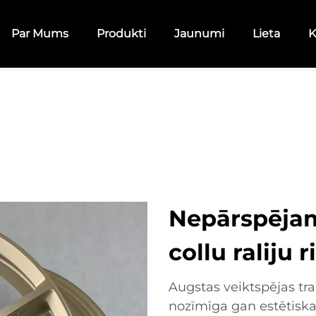
Par Mums
Produkti
Jaunumi
Lieta
K
Nepārspējam
collu raliju 
Augstas veiktspējas tra
nozīmīga gan estētiska