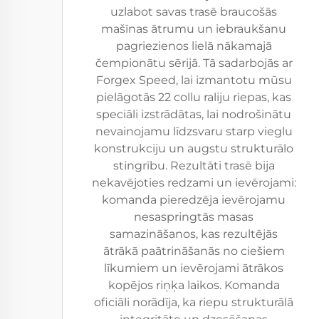
uzlabot savas trasē braucošās
mašīnas ātrumu un iebraukšanu
pagriezienos lielā nākamajā
čempionātu sērijā. Tā sadarbojās ar
Forgex Speed, lai izmantotu mūsu
pielāgotās 22 collu raliju riepas, kas
speciāli izstrādātas, lai nodrošinātu
nevainojamu līdzsvaru starp vieglu
konstrukciju un augstu strukturālo
stingrību. Rezultāti trasē bija
nekavējoties redzami un ievērojami:
komanda pieredzēja ievērojamu
nesaspringtās masas
samazināšanos, kas rezultējās
ātrākā paātrināšanās no ciešiem
līkumiem un ievērojami ātrākos
kopējos riņķa laikos. Komanda
oficiāli norādīja, ka riepu strukturālā