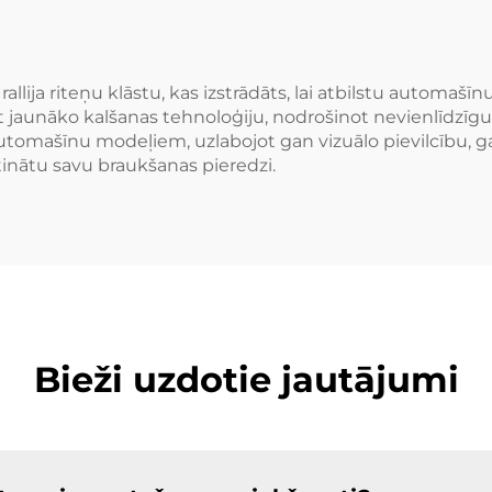
eņi Nissan 370Z
BMW M3 M4 Te
Z Toyota Honda
Model Y
llija riteņu klāstu, kas izstrādāts, lai atbilstu automaš
t jaunāko kalšanas tehnoloģiju, nodrošinot nevienlīdzīgu 
 automašīnu modeļiem, uzlabojot gan vizuālo pievilcību, g
tinātu savu braukšanas pieredzi.
Bieži uzdotie jautājumi