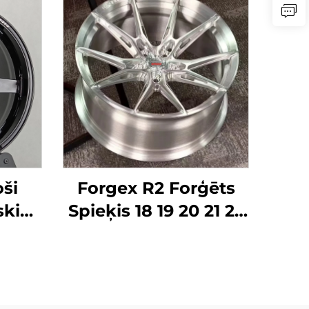
ši
Forgex R2 Forģēts
ski
Spieķis 18 19 20 21 22
37 17
23 collu 5X112 5X120
ziļās
Forģēti Spieķi
x120
Sacensību Auto
ra IS
Spieķi Audi RS3 S4