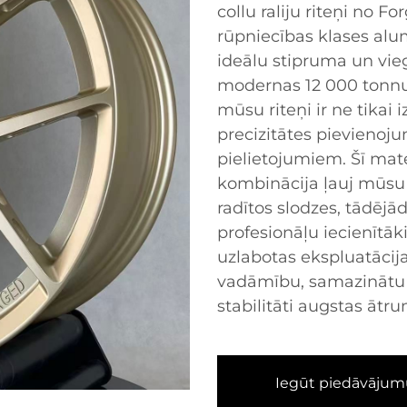
collu raliju riteņi no 
rūpniecības klases alu
ideālu stipruma un vi
modernas 12 000 tonnu 
mūsu riteņi ir ne tikai 
precizitātes pievieno
pielietojumiem. Šī mat
kombinācija ļauj mūsu r
radītos slodzes, tādējā
profesionāļu iecienītā
uzlabotas ekspluatācij
vadāmību, samazinātu 
stabilitāti augstas ātr
Iegūt piedāvājum