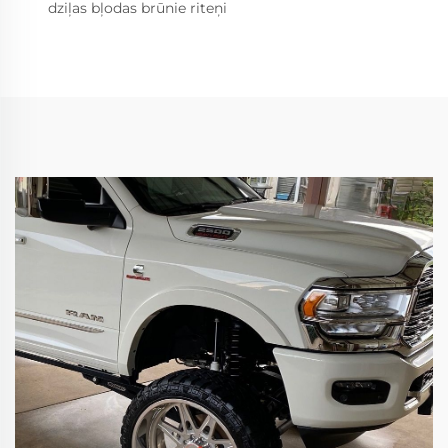
dziļas bļodas brūnie riteņi