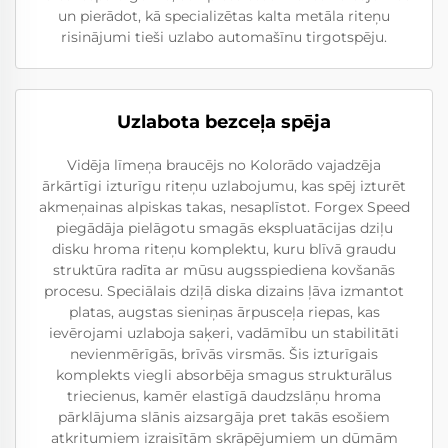
un pierādot, kā specializētas kalta metāla riteņu
risinājumi tieši uzlabo automašīnu tirgotspēju.
Uzlabota bezceļa spēja
Vidēja līmeņa braucējs no Kolorādo vajadzēja
ārkārtīgi izturīgu riteņu uzlabojumu, kas spēj izturēt
akmeņainas alpiskas takas, nesaplīstot. Forgex Speed
piegādāja pielāgotu smagās ekspluatācijas dziļu
disku hroma riteņu komplektu, kuru blīvā graudu
struktūra radīta ar mūsu augsspiediena kovšanās
procesu. Speciālais dziļā diska dizains ļāva izmantot
platas, augstas sieniņas ārpusceļa riepas, kas
ievērojami uzlaboja saķeri, vadāmību un stabilitāti
nevienmērīgās, brīvās virsmās. Šis izturīgais
komplekts viegli absorbēja smagus strukturālus
triecienus, kamēr elastīgā daudzslāņu hroma
pārklājuma slānis aizsargāja pret takās esošiem
atkritumiem izraisītām skrāpējumiem un dūmām