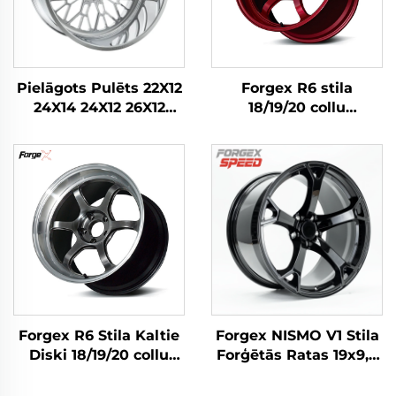
Pielāgots Pulēts 22X12
Forgex R6 stila
24X14 24X12 26X12
18/19/20 collu
28X16 Collu 8x170
veiktspējas forģēti
8x180 6x139.7
trases riteņi ar rievotu
Sakausējuma Kalta
montāžas sēdvietu
Kravas Automašīnas
modelim Civic Type R
Riteņi Ford F-350
WRX STI M3 GR Supra
RAM1500 2500 Ritenis
BRZ
Forgex R6 Stila Kaltie
Forgex NISMO V1 Stila
Diski 18/19/20 collu
Forģētās Ratas 19x9,5
5x114.3 priekš GR
18x9 5x114,3 JDM Auto
Supra 350Z WRX STI
Vieglās Automobiļu