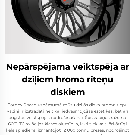
Nepārspējama veiktspēja ar
dziļiem hroma riteņu
diskiem
Forgex Speed uzņēmumā mūsu dziļās diska hroma riepu
vāciņi ir izstrādāti ne tikai iedvesmojošas estētikas, bet arī
augstas veiktspējas nodrošināšanai. Šos vāciņus ražo no
6061-T6 aviācijas klases alumīnija, kuri tiek kalti ārkārtīgi
lielā spiedienā, izmantojot 12 000 tonnu preses, nodrošinot