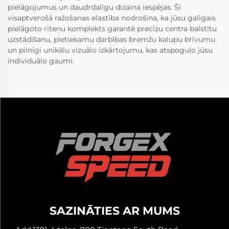
pielāgojumus un daudrdalīgu dizaina iespējas. Šī
visaptverošā ražošanas elastība nodrošina, ka jūsu galīgais
pielāgoto riteņu komplekts garantē precīzu centra balstītu
uzstādīšanu, pietiekamu darbības bremžu kalupu brīvumu
un pilnīgi unikālu vizuālo izkārtojumu, kas atspoguļo jūsu
individuālo gaumi.
SAZINĀTIES AR MUMS