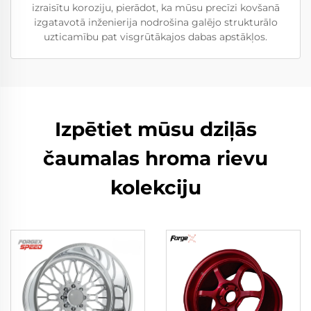
izraisītu koroziju, pierādot, ka mūsu precīzi kovšanā
izgatavotā inženierija nodrošina galējo strukturālo
uzticamību pat visgrūtākajos dabas apstākļos.
Izpētiet mūsu dziļās
čaumalas hroma rievu
kolekciju