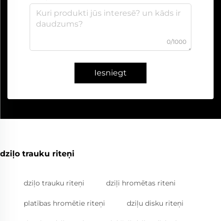
0/1000
Iesniegt
dziļo trauku riteņi
dziļo trauku riteņi
dziļi hromētas riteni
platības hromētie riteņi
dziļu disku riteņi