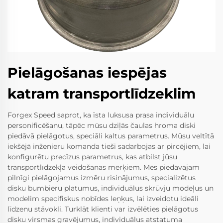
Pielāgošanas iespējas
katram transportlīdzeklim
Forgex Speed saprot, ka īsta luksusa prasa individuālu
personificēšanu, tāpēc mūsu dziļās čaulas hroma diski
piedāvā pielāgotus, speciāli kaltus parametrus. Mūsu veltītā
iekšējā inženieru komanda tieši sadarbojas ar pircējiem, lai
konfigurētu precīzus parametrus, kas atbilst jūsu
transportlīdzekļa veidošanas mērķiem. Mēs piedāvājam
pilnīgi pielāgojamus izmēru risinājumus, specializētus
disku bumbieru platumus, individuālus skrūvju modeļus un
modelim specifiskus nobīdes leņķus, lai izveidotu ideāli
līdzenu stāvokli. Turklāt klienti var izvēlēties pielāgotus
disku virsmas gravējumus, individuālus atstatuma