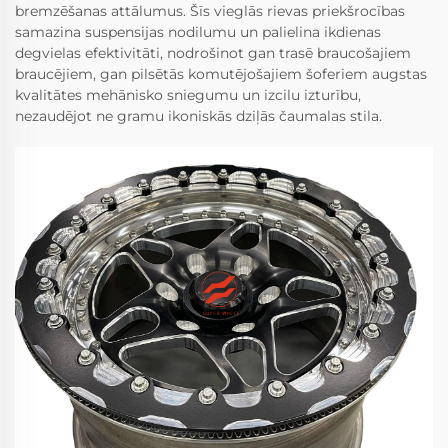
bremzēšanas attālumus. Šīs vieglās rievas priekšrocības
samazina suspensijas nodilumu un palielina ikdienas
degvielas efektivitāti, nodrošinot gan trasē braucošajiem
braucējiem, gan pilsētās komutējošajiem šoferiem augstas
kvalitātes mehānisko sniegumu un izcilu izturību,
nezaudējot ne gramu ikoniskās dziļās čaumalas stila.