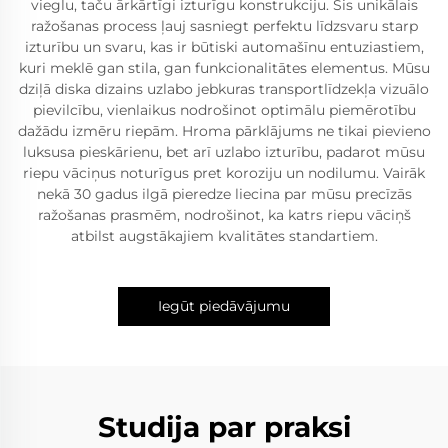
vieglu, taču ārkārtīgi izturīgu konstrukciju. Šis unikālais
ražošanas process ļauj sasniegt perfektu līdzsvaru starp
izturību un svaru, kas ir būtiski automašīnu entuziastiem,
kuri meklē gan stila, gan funkcionalitātes elementus. Mūsu
dziļā diska dizains uzlabo jebkuras transportlīdzekļa vizuālo
pievilcību, vienlaikus nodrošinot optimālu piemērotību
dažādu izmēru riepām. Hroma pārklājums ne tikai pievieno
luksusa pieskārienu, bet arī uzlabo izturību, padarot mūsu
riepu vāciņus noturīgus pret koroziju un nodilumu. Vairāk
nekā 30 gadus ilgā pieredze liecina par mūsu precīzās
ražošanas prasmēm, nodrošinot, ka katrs riepu vāciņš
atbilst augstākajiem kvalitātes standartiem.
Iegūt piedāvājumu
Studija par praksi