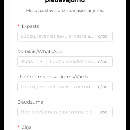
Mūsu pārstāvis drīz sazināsies ar jums.
E-pasts
0/100
Mobilais/WhatsApp
Kods
0/100
Uzņēmuma nosaukums/Vārds
0/100
Daudzums
0/50
Ziņa