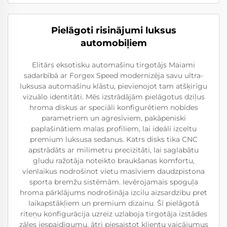
Pielāgoti risinājumi luksus
automobiļiem
Elitārs eksotisku automašīnu tirgotājs Maiami
sadarbībā ar Forgex Speed modernizēja savu ultra-
luksusa automašīnu klāstu, pievienojot tam atšķirīgu
vizuālo identitāti. Mēs izstrādājām pielāgotus dziļus
hroma diskus ar speciāli konfigurētiem nobīdes
parametriem un agresīviem, pakāpeniski
paplašinātiem malas profiliem, lai ideāli izceltu
premium luksusa sedanus. Katrs disks tika CNC
apstrādāts ar milimetru precizitāti, lai saglabātu
gludu ražotāja noteikto braukšanas komfortu,
vienlaikus nodrošinot vietu masīviem daudzpistona
sporta bremžu sistēmām. Ievērojamais spoguļa
hroma pārklājums nodrošināja izcilu aizsardzību pret
laikapstākļiem un premium dizainu. Šī pielāgotā
riteņu konfigurācija uzreiz uzlaboja tirgotāja izstādes
zāles iespaidīgumu, ātri piesaistot klientu vaicājumus