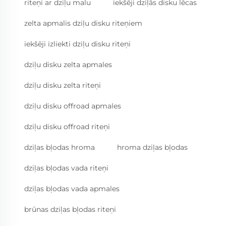
riteņi ar dziļu malu
iekšēji dziļās disku lēcas
zelta apmalis dziļu disku riteņiem
iekšēji izliekti dziļu disku riteņi
dziļu disku zelta apmales
dziļu disku zelta riteņi
dziļu disku offroad apmales
dziļu disku offroad riteņi
dziļas bļodas hroma
hroma dziļas bļodas
dziļas bļodas vada riteņi
dziļas bļodas vada apmales
brūnas dziļas bļodas riteņi