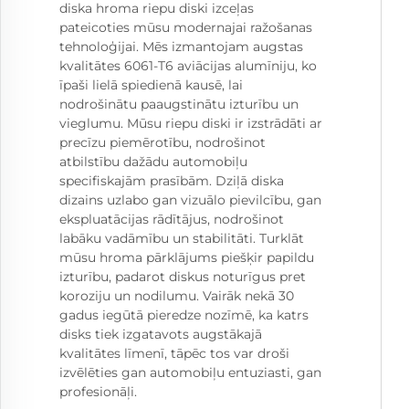
diska hroma riepu diski izceļas
pateicoties mūsu modernajai ražošanas
tehnoloģijai. Mēs izmantojam augstas
kvalitātes 6061-T6 aviācijas alumīniju, ko
īpaši lielā spiedienā kausē, lai
nodrošinātu paaugstinātu izturību un
vieglumu. Mūsu riepu diski ir izstrādāti ar
precīzu piemērotību, nodrošinot
atbilstību dažādu automobiļu
specifiskajām prasībām. Dziļā diska
dizains uzlabo gan vizuālo pievilcību, gan
ekspluatācijas rādītājus, nodrošinot
labāku vadāmību un stabilitāti. Turklāt
mūsu hroma pārklājums piešķir papildu
izturību, padarot diskus noturīgus pret
koroziju un nodilumu. Vairāk nekā 30
gadus iegūtā pieredze nozīmē, ka katrs
disks tiek izgatavots augstākajā
kvalitātes līmenī, tāpēc tos var droši
izvēlēties gan automobiļu entuziasti, gan
profesionāļi.