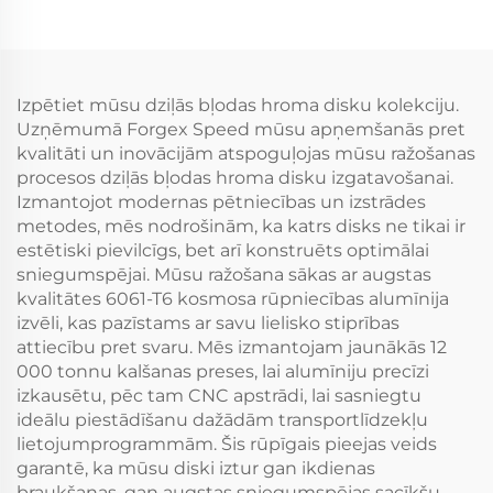
Evo X S2000 RX7 IS300
Diskes Nissan 370Z
Civic Type R BRZ
350Z Infiniti Q50 Q60
G35 G37
Izpētiet mūsu dziļās bļodas hroma disku kolekciju.
Uzņēmumā Forgex Speed mūsu apņemšanās pret
kvalitāti un inovācijām atspoguļojas mūsu ražošanas
procesos dziļās bļodas hroma disku izgatavošanai.
Izmantojot modernas pētniecības un izstrādes
metodes, mēs nodrošinām, ka katrs disks ne tikai ir
estētiski pievilcīgs, bet arī konstruēts optimālai
sniegumspējai. Mūsu ražošana sākas ar augstas
kvalitātes 6061-T6 kosmosa rūpniecības alumīnija
izvēli, kas pazīstams ar savu lielisko stiprības
attiecību pret svaru. Mēs izmantojam jaunākās 12
000 tonnu kalšanas preses, lai alumīniju precīzi
izkausētu, pēc tam CNC apstrādi, lai sasniegtu
ideālu piestādīšanu dažādām transportlīdzekļu
lietojumprogrammām. Šis rūpīgais pieejas veids
garantē, ka mūsu diski iztur gan ikdienas
braukšanas, gan augstas sniegumspējas sacīkšu