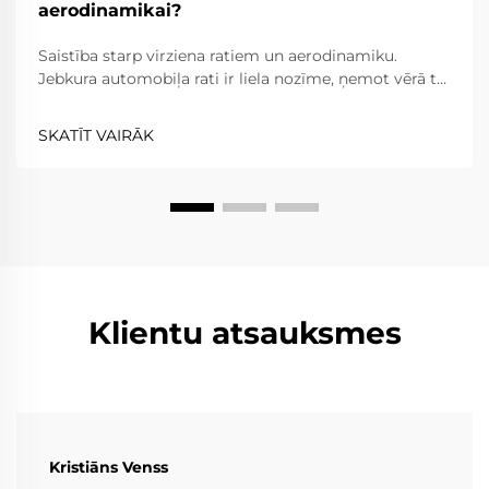
aerodinamikai?
Saistība starp virziena ratiem un aerodinamiku.
Jebkura automobiļa rati ir liela nozīme, ņemot vērā to
sniegumu un efektivitāti. Virziena rati šajā ziņā ir
izņēmums; tie parasti uzlabo veiktspēju gr...
SKATĪT VAIRĀK
Klientu atsauksmes
Kristiāns Venss