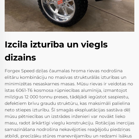
Izcila izturība un viegls
dizains
Forgex Speed dziļas čaumalas hroma rievas nodrošina
elitāru kombināciju no masīvas strukturālās izturības un
minimizētas nesaskarnes masas. Mūsu rievas ir veidotas no
īstas 6061-T6 kosmosa rūpniecības alumīnija, izmantojot
milzīgus 12 000 tonnu preses, tādējādi iegūstot saspiestu,
defektiem brīvu graudu struktūru, kas maksimāli palielina
neto stiepes izturību. Šī smagās ekspluatācijas sastāva dēļ
mūsu pētniecības un izstrādes inženieri var novākt lieko
masu, radot ārkārtīgi vieglu konstrukciju. Rotācijas inercijas
samazināšana nodrošina nekavējoties reaģējošu piedziņas
atbildi, precīzāku stūres manevrējamību un redzami īsākus