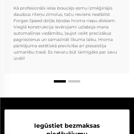
Kā profesionāls ielas braucējs esmu izmēģinājis
daudzus riteņu zīmolus, taču neviens neatbilst
Forgex Speed dziļās bļodas hroma riepu diskiem.
Vieglā konstrukcija ievērojami uzlaboja mana
automašīnas vadāmību, ļaujot veikt precīzākus
pagriezienus un samazināt līkuma laiku. Hroma
pārklājuma estētiskā pievilcība arī piesaistīja
uzmanību trasē. Es nevaru būt laimīgāks par savu
izvēli!
Iegūstiet bezmaksas
piedāvājumu