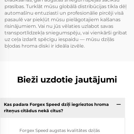
prasības. Turklāt mūsu globālā distribūcijas tīkla dēļ
automašīnu entuziasti un profesionālie pircēji visā
pasaulē var piekļūt mūsu pielāgotajiem kalšanas
risinājumiem. Vai nu jūs vēlaties uzlabot savas
transportlīdzekļa sniegumspēju, vai vienkārši gribat
uz ceļa izdarīt spēcīgu iespaidu — mūsu dziļās
bļodas hroma diski ir ideāla izvēle.
Bieži uzdotie jautājumi
Kas padara Forgex Speed dziļi iegrieztos hroma
riteņus citādus nekā citus?
Forgex Speed augstas kvalitātes dziļās