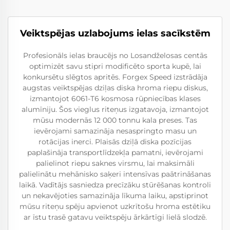
Veiktspējas uzlabojums ielas sacīkstēm
Profesionāls ielas braucējs no Losandželosas centās
optimizēt savu stipri modificēto sporta kupē, lai
konkursētu slēgtos apritēs. Forgex Speed izstrādāja
augstas veiktspējas dziļas diska hroma riepu diskus,
izmantojot 6061-T6 kosmosa rūpniecības klases
alumīniju. Šos vieglus riteņus izgatavoja, izmantojot
mūsu modernās 12 000 tonnu kala preses. Tas
ievērojami samazināja nesaspringto masu un
rotācijas inerci. Plaisās dziļā diska pozīcijas
paplašināja transportlīdzekļa pamatni, ievērojami
palielinot riepu saknes virsmu, lai maksimāli
palielinātu mehānisko saķeri intensīvas paātrināšanas
laikā. Vadītājs sasniedza precīzāku stūrēšanas kontroli
un nekavējoties samazināja līkuma laiku, apstiprinot
mūsu riteņu spēju apvienot uzkrītošu hroma estētiku
ar īstu trasē gatavu veiktspēju ārkārtīgi lielā slodzē.